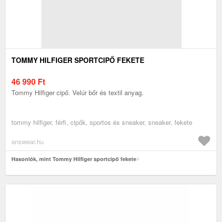
TOMMY HILFIGER SPORTCIPŐ FEKETE
46 990
Ft
Tommy Hilfiger cipő. Velúr bőr és textil anyag.
tommy hilfiger, férfi, cipők, sportos és sneaker, sneaker, fekete
answear.hu
Hasonlók, mint Tommy Hilfiger sportcipő fekete