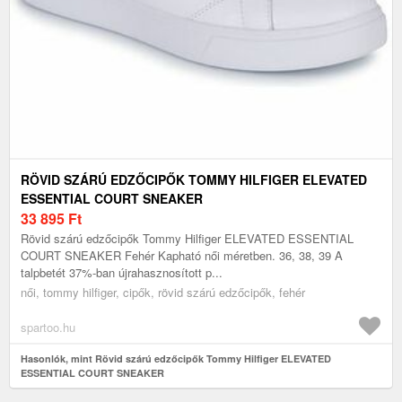
RÖVID SZÁRÚ EDZŐCIPŐK TOMMY HILFIGER ELEVATED
ESSENTIAL COURT SNEAKER
33 895
Ft
Rövid szárú edzőcipők Tommy Hilfiger ELEVATED ESSENTIAL
COURT SNEAKER Fehér Kapható női méretben. 36, 38, 39 A
talpbetét 37%-ban újrahasznosított p...
női, tommy hilfiger, cipők, rövid szárú edzőcipők, fehér
spartoo.hu
Hasonlók, mint Rövid szárú edzőcipők Tommy Hilfiger ELEVATED
ESSENTIAL COURT SNEAKER