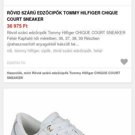
RÖVID SZÁRÚ EDZŐCIPŐK TOMMY HILFIGER CHIQUE
COURT SNEAKER
36 975
Ft
Rövid szárú edzőcipők Tommy Hilfiger CHIQUE COURT SNEAKER
Fehér Kapható női méretben. 36, 37, 38, 39 Részben
újrahasznosított anyagokból készült bé...
női, tommy hilfiger, cipők, rövid szárú edzőcipők, fehér
spartoo.hu
Hasonlók, mint Rövid szárú edzőcipők Tommy Hilfiger CHIQUE COURT
SNEAKER