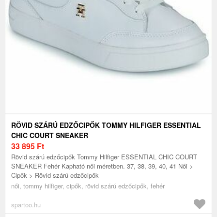
RÖVID SZÁRÚ EDZŐCIPŐK TOMMY HILFIGER ESSENTIAL
CHIC COURT SNEAKER
33 895
Ft
Rövid szárú edzőcipők Tommy Hilfiger ESSENTIAL CHIC COURT
SNEAKER Fehér Kapható női méretben. 37, 38, 39, 40, 41 Női >
Cipők > Rövid szárú edzőcipők
női, tommy hilfiger, cipők, rövid szárú edzőcipők, fehér
spartoo.hu