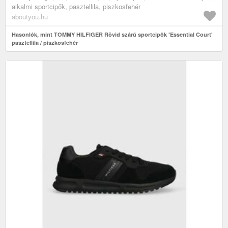
alkalmi sportcipők, pasztellila, piszkosfehér
aboutyou.hu
Hasonlók, mint TOMMY HILFIGER Rövid szárú sportcipők 'Essential Court'
pasztellila / piszkosfehér