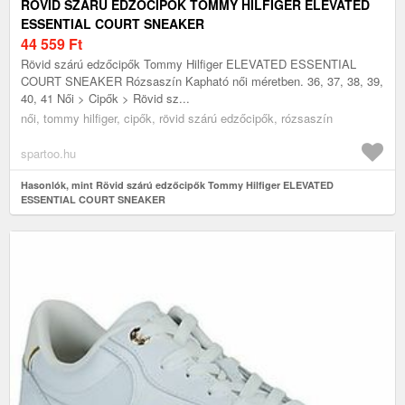
RÖVID SZÁRÚ EDZŐCIPŐK TOMMY HILFIGER ELEVATED
ESSENTIAL COURT SNEAKER
44 559
Ft
Rövid szárú edzőcipők Tommy Hilfiger ELEVATED ESSENTIAL
COURT SNEAKER Rózsaszín Kapható női méretben. 36, 37, 38, 39,
40, 41 Női > Cipők > Rövid sz...
női, tommy hilfiger, cipők, rövid szárú edzőcipők, rózsaszín
spartoo.hu
Hasonlók, mint Rövid szárú edzőcipők Tommy Hilfiger ELEVATED
ESSENTIAL COURT SNEAKER