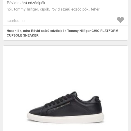
Rövid szárú edzőcipők
női, tommy hilfiger, cipők, rövid szárú edzőcipők, fehér
spartoo.hu
Hasonlók, mint Rövid szárú edzőcipők Tommy Hilfiger CHIC PLATFORM
CUPSOLE SNEAKER