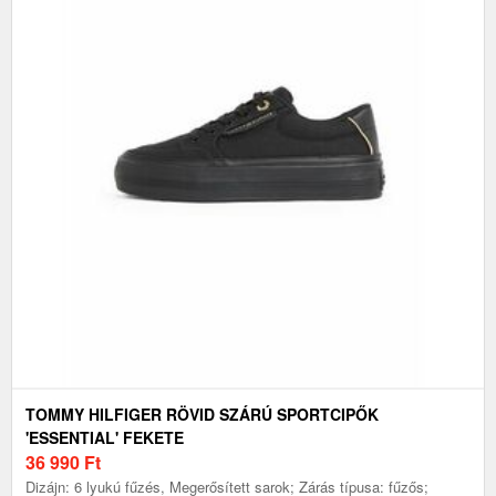
TOMMY HILFIGER RÖVID SZÁRÚ SPORTCIPŐK
'ESSENTIAL' FEKETE
36 990
Ft
Dizájn: 6 lyukú fűzés, Megerősített sarok; Zárás típusa: fűzős;