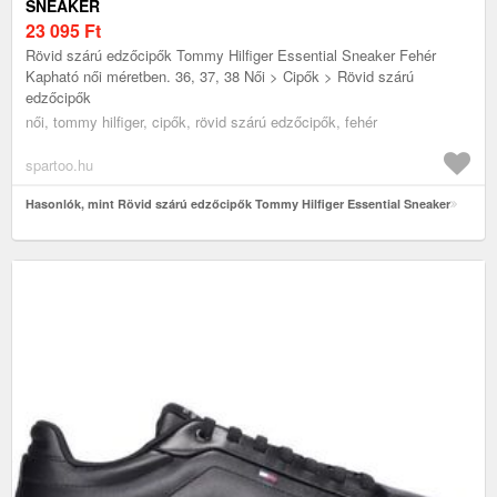
SNEAKER
23 095
Ft
Rövid szárú edzőcipők Tommy Hilfiger Essential Sneaker Fehér
Kapható női méretben. 36, 37, 38 Női > Cipők > Rövid szárú
edzőcipők
női, tommy hilfiger, cipők, rövid szárú edzőcipők, fehér
spartoo.hu
Hasonlók, mint Rövid szárú edzőcipők Tommy Hilfiger Essential Sneaker