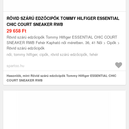
RÖVID SZÁRÚ EDZŐCIPŐK TOMMY HILFIGER ESSENTIAL
CHIC COURT SNEAKER RWB
29 658
Ft
Rövid szárú edzőcipők Tommy Hilfiger ESSENTIAL CHIC COURT
SNEAKER RWB Fehér Kapható női méretben. 36, 41 Női > Cipők >
Rövid szárú edzőcipők
női, tommy hilfiger, cipők, rövid szárú edzőcipők, fehér
spartoo.hu
Hasonlók, mint Rövid szárú edzőcipők Tommy Hilfiger ESSENTIAL CHIC
COURT SNEAKER RWB