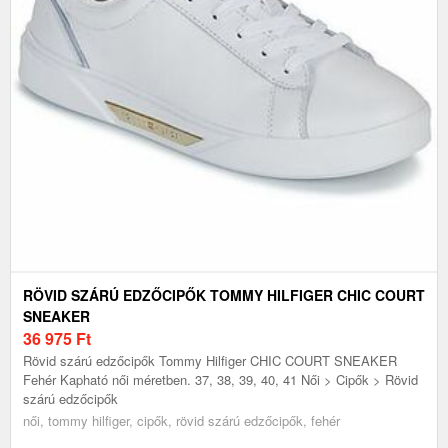
RÖVID SZÁRÚ EDZŐCIPŐK TOMMY HILFIGER CHIC COURT
SNEAKER
36 975
Ft
Rövid szárú edzőcipők Tommy Hilfiger CHIC COURT SNEAKER
Fehér Kapható női méretben. 37, 38, 39, 40, 41 Női > Cipők > Rövid
szárú edzőcipők
női, tommy hilfiger, cipők, rövid szárú edzőcipők, fehér