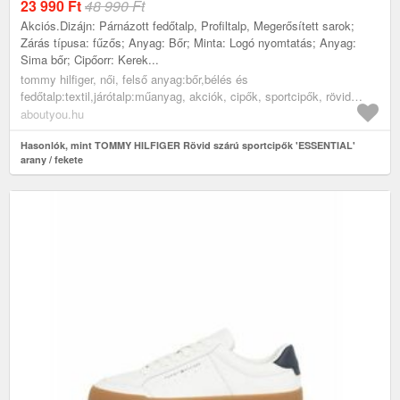
23 990
Ft
48 990 Ft
Akciós.Dizájn: Párnázott fedőtalp, Profiltalp, Megerősített sarok;
Zárás típusa: fűzős; Anyag: Bőr; Minta: Logó nyomtatás; Anyag:
Sima bőr; Cipőorr: Kerek...
tommy hilfiger, női, felső anyag:bőr,bélés és
fedőtalp:textil,járótalp:műanyag, akciók, cipők, sportcipők, rövid
szárú edzőcipők, alkalmi sportcipők, arany, fekete
aboutyou.hu
Hasonlók, mint TOMMY HILFIGER Rövid szárú sportcipők 'ESSENTIAL'
arany / fekete