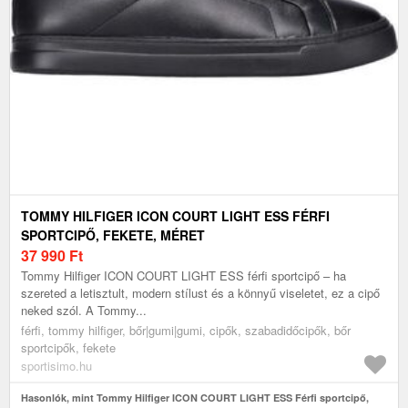
TOMMY HILFIGER ICON COURT LIGHT ESS FÉRFI
SPORTCIPŐ, FEKETE, MÉRET
37 990
Ft
Tommy Hilfiger ICON COURT LIGHT ESS férfi sportcipő – ha
szereted a letisztult, modern stílust és a könnyű viseletet, ez a cipő
neked szól. A Tommy...
férfi, tommy hilfiger, bőr|gumi|gumi, cipők, szabadidőcipők, bőr
sportcipők, fekete
sportisimo.hu
Hasonlók, mint Tommy Hilfiger ICON COURT LIGHT ESS Férfi sportcipő,