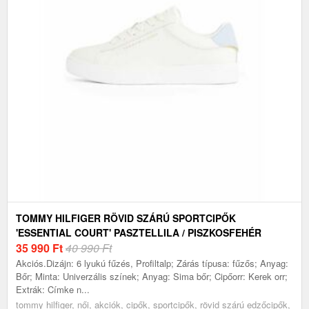
TOMMY HILFIGER RÖVID SZÁRÚ SPORTCIPŐK
'ESSENTIAL COURT' PASZTELLILA / PISZKOSFEHÉR
35 990
Ft
40 990 Ft
Akciós.Dizájn: 6 lyukú fűzés, Profiltalp; Zárás típusa: fűzős; Anyag:
Bőr; Minta: Univerzális színek; Anyag: Sima bőr; Cipőorr: Kerek orr;
Extrák: Címke n...
tommy hilfiger, női, akciók, cipők, sportcipők, rövid szárú edzőcipők,