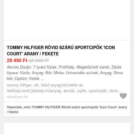
TOMMY HILFIGER RÖVID SZÁRÚ SPORTCIPŐK 'ICON
COURT' ARANY / FEKETE
29 490
Ft
42 990 Ft
Akciós.Dizájn: 7 lyukú fűzés, Profiltalp, Megerősített sarok; Zárás
típusa: fűzős; Anyag: Bőr; Minta: Univerzális színek; Anyag: Sima
bőr; Cipőorr: Kerek ...
tommy hilfiger, női, felső anyag:bőr,bélés és
fedőtalp:textil,járótalp:műanyag, akciók, cipők, sportcipők, rövid
szárú edzőcipők, alkalmi sportcipők, arany, fekete
aboutyou.hu
Hasonlók, mint TOMMY HILFIGER Rövid szárú sportcipők 'Icon Court' arany
/ fekete