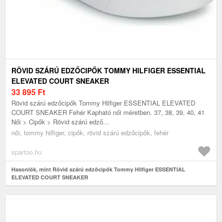
RÖVID SZÁRÚ EDZŐCIPŐK TOMMY HILFIGER ESSENTIAL
ELEVATED COURT SNEAKER
33 895
Ft
Rövid szárú edzőcipők Tommy Hilfiger ESSENTIAL ELEVATED
COURT SNEAKER Fehér Kapható női méretben. 37, 38, 39, 40, 41
Női > Cipők > Rövid szárú edző...
női, tommy hilfiger, cipők, rövid szárú edzőcipők, fehér
spartoo.hu
Hasonlók, mint Rövid szárú edzőcipők Tommy Hilfiger ESSENTIAL
ELEVATED COURT SNEAKER