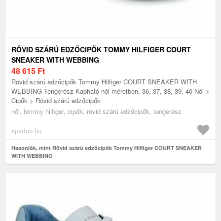
RÖVID SZÁRÚ EDZŐCIPŐK TOMMY HILFIGER COURT
SNEAKER WITH WEBBING
48 615
Ft
Rövid szárú edzőcipők Tommy Hilfiger COURT SNEAKER WITH
WEBBING Tengerész Kapható női méretben. 36, 37, 38, 39, 40 Női >
Cipők > Rövid szárú edzőcipők
női, tommy hilfiger, cipők, rövid szárú edzőcipők, tengerész
spartoo.hu
Hasonlók, mint Rövid szárú edzőcipők Tommy Hilfiger COURT SNEAKER
WITH WEBBING