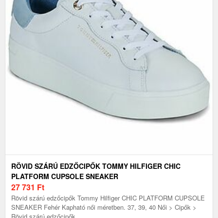
RÖVID SZÁRÚ EDZŐCIPŐK TOMMY HILFIGER CHIC
PLATFORM CUPSOLE SNEAKER
27 731
Ft
Rövid szárú edzőcipők Tommy Hilfiger CHIC PLATFORM CUPSOLE
SNEAKER Fehér Kapható női méretben. 37, 39, 40 Női > Cipők >
Rövid szárú edzőcipők