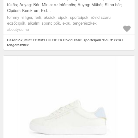
fűzős; Anyag: Bőr; Minta: színtömbös; Anyag: Műbőr, Sima bőr;
Cipőorr: Kerek orr; Ext...
tommy hilfiger, férfi, akciók, cipők, sportcipők, rövid szárú
edzőcipők, alkalmi sportcipők, ekrü, tengerészkék
aboutyou.hu
Hasonlók, mint TOMMY HILFIGER Rövid szárú sportcipők 'Court' ekrü /
tengerészkék