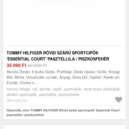
TOMMY HILFIGER RÖVID SZÁRÚ SPORTCIPŐK
'ESSENTIAL COURT' PASZTELLILA / PISZKOSFEHÉR
35 990
Ft
40 990 Ft
Akciós.Dizájn: 6 lyukú fűzés, Profiltalp; Zárás típusa: fűzős; Anyag:
Bőr; Minta: Univerzális színek; Anyag: Sima bőr; Cipőorr: Kerek orr;
Extrák: Címke n...
tommy hilfiger, női, akciók, cipők, sportcipők, rövid szárú edzőcipők,
alkalmi sportcipők, pasztellila, piszkosfehér
aboutyou.hu
Hasonlók, mint TOMMY HILFIGER Rövid szárú sportcipők 'Essential Court'
pasztellila / piszkosfehér