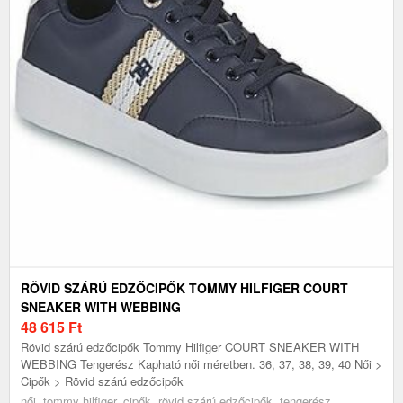
RÖVID SZÁRÚ EDZŐCIPŐK TOMMY HILFIGER COURT
SNEAKER WITH WEBBING
48 615
Ft
Rövid szárú edzőcipők Tommy Hilfiger COURT SNEAKER WITH
WEBBING Tengerész Kapható női méretben. 36, 37, 38, 39, 40 Női >
Cipők > Rövid szárú edzőcipők
női, tommy hilfiger, cipők, rövid szárú edzőcipők, tengerész