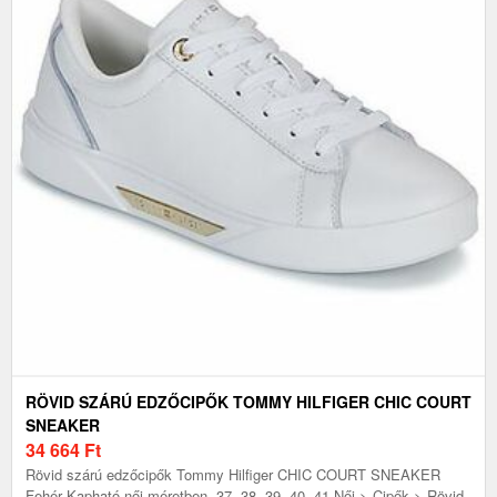
RÖVID SZÁRÚ EDZŐCIPŐK TOMMY HILFIGER CHIC COURT
SNEAKER
34 664
Ft
Rövid szárú edzőcipők Tommy Hilfiger CHIC COURT SNEAKER
Fehér Kapható női méretben. 37, 38, 39, 40, 41 Női > Cipők > Rövid