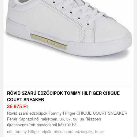
RÖVID SZÁRÚ EDZŐCIPŐK TOMMY HILFIGER CHIQUE
COURT SNEAKER
36 975
Ft
Rövid szárú edzőcipők Tommy Hilfiger CHIQUE COURT SNEAKER
Fehér Kapható női méretben. 36, 37, 38, 39 Részben
újrahasznosított anyagokból készült bé...
női, tommy hilfiger, cipők, rövid szárú edzőcipők, fehér