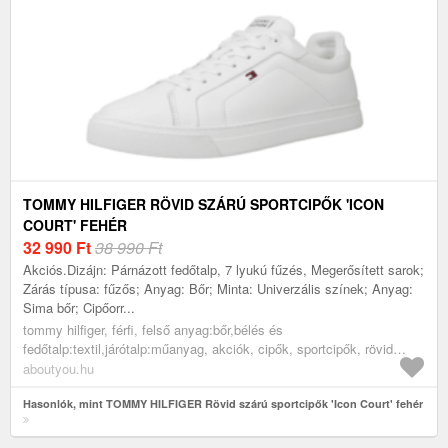
TOMMY HILFIGER RÖVID SZÁRÚ SPORTCIPŐK 'ICON
COURT' FEHÉR
32 990
Ft
38 990 Ft
Akciós.Dizájn: Párnázott fedőtalp, 7 lyukú fűzés, Megerősített sarok;
Zárás típusa: fűzős; Anyag: Bőr; Minta: Univerzális színek; Anyag:
Sima bőr; Cipőorr...
tommy hilfiger, férfi, felső anyag:bőr,bélés és
fedőtalp:textil,járótalp:műanyag, akciók, cipők, sportcipők, rövid
szárú edzőcipők, alkalmi sportcipők, fehér
aboutyou.hu
Hasonlók, mint TOMMY HILFIGER Rövid szárú sportcipők 'Icon Court' fehér