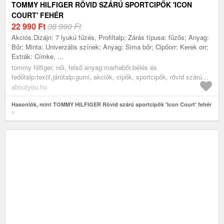
TOMMY HILFIGER RÖVID SZÁRÚ SPORTCIPŐK 'ICON
COURT' FEHÉR
22 990
Ft
38 990 Ft
Akciós.Dizájn: 7 lyukú fűzés, Profiltalp; Zárás típusa: fűzős; Anyag:
Bőr; Minta: Univerzális színek; Anyag: Sima bőr; Cipőorr: Kerek orr;
Extrák: Címke, ...
tommy hilfiger, női, felső anyag:marhabőr,bélés és
fedőtalp:textil,járótalp:gumi, akciók, cipők, sportcipők, rövid szárú
edzőcipők, alkalmi sportcipők, fehér
aboutyou.hu
Hasonlók, mint TOMMY HILFIGER Rövid szárú sportcipők 'Icon Court' fehér