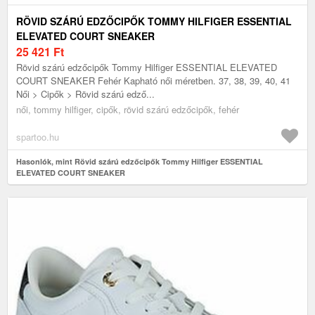
RÖVID SZÁRÚ EDZŐCIPŐK TOMMY HILFIGER ESSENTIAL
ELEVATED COURT SNEAKER
25 421
Ft
Rövid szárú edzőcipők Tommy Hilfiger ESSENTIAL ELEVATED
COURT SNEAKER Fehér Kapható női méretben. 37, 38, 39, 40, 41
Női > Cipők > Rövid szárú edző...
női, tommy hilfiger, cipők, rövid szárú edzőcipők, fehér
spartoo.hu
Hasonlók, mint Rövid szárú edzőcipők Tommy Hilfiger ESSENTIAL
ELEVATED COURT SNEAKER