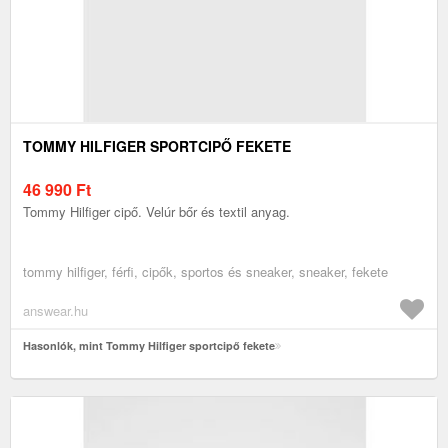
TOMMY HILFIGER SPORTCIPŐ FEKETE
46 990
Ft
Tommy Hilfiger cipő. Velúr bőr és textil anyag.
tommy hilfiger, férfi, cipők, sportos és sneaker, sneaker, fekete
answear.hu
Hasonlók, mint Tommy Hilfiger sportcipő fekete