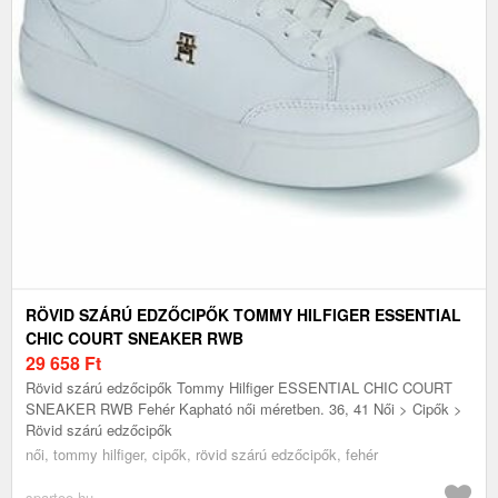
RÖVID SZÁRÚ EDZŐCIPŐK TOMMY HILFIGER ESSENTIAL
CHIC COURT SNEAKER RWB
29 658
Ft
Rövid szárú edzőcipők Tommy Hilfiger ESSENTIAL CHIC COURT
SNEAKER RWB Fehér Kapható női méretben. 36, 41 Női > Cipők >
Rövid szárú edzőcipők
női, tommy hilfiger, cipők, rövid szárú edzőcipők, fehér
spartoo.hu