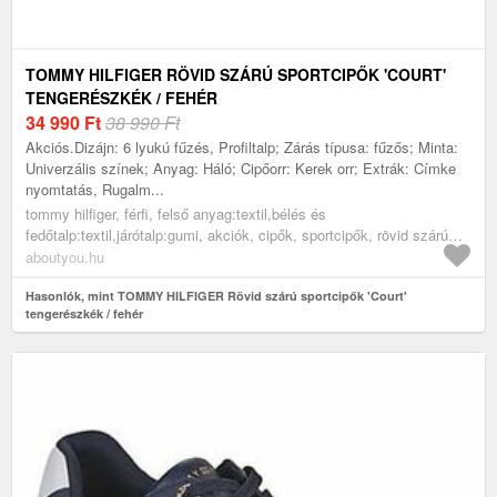
TOMMY HILFIGER RÖVID SZÁRÚ SPORTCIPŐK 'COURT'
TENGERÉSZKÉK / FEHÉR
34 990
Ft
38 990 Ft
Akciós.Dizájn: 6 lyukú fűzés, Profiltalp; Zárás típusa: fűzős; Minta:
Univerzális színek; Anyag: Háló; Cipőorr: Kerek orr; Extrák: Címke
nyomtatás, Rugalm...
tommy hilfiger, férfi, felső anyag:textil,bélés és
fedőtalp:textil,járótalp:gumi, akciók, cipők, sportcipők, rövid szárú
edzőcipők, alkalmi sportcipők, tengerészkék, fehér
aboutyou.hu
Hasonlók, mint TOMMY HILFIGER Rövid szárú sportcipők 'Court'
tengerészkék / fehér