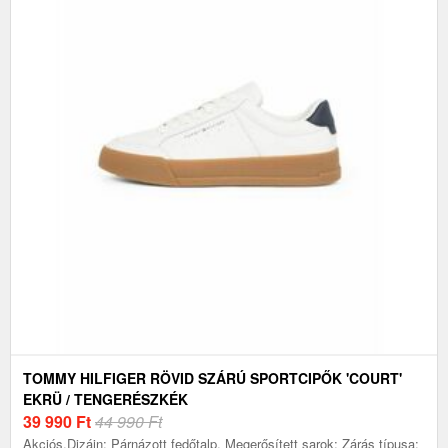
TOMMY HILFIGER RÖVID SZÁRÚ SPORTCIPŐK 'COURT'
EKRÜ / TENGERÉSZKÉK
39 990
Ft
44 990 Ft
Akciós.Dizájn: Párnázott fedőtalp, Megerősített sarok; Zárás típusa: