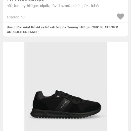
női, tommy hilfiger, cipők, rövid szárú edzőcipők, fehér
spartoo.hu
Hasonlók, mint Rövid szárú edzőcipők Tommy Hilfiger CHIC PLATFORM
CUPSOLE SNEAKER