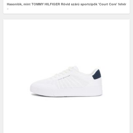
Hasonlók, mint TOMMY HILFIGER Rövid szárú sportcipők 'Court Core' fehér