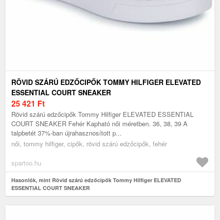
RÖVID SZÁRÚ EDZŐCIPŐK TOMMY HILFIGER ELEVATED
ESSENTIAL COURT SNEAKER
25 421
Ft
Rövid szárú edzőcipők Tommy Hilfiger ELEVATED ESSENTIAL
COURT SNEAKER Fehér Kapható női méretben. 36, 38, 39 A
talpbetét 37%-ban újrahasznosított p...
női, tommy hilfiger, cipők, rövid szárú edzőcipők, fehér
spartoo.hu
Hasonlók, mint Rövid szárú edzőcipők Tommy Hilfiger ELEVATED
ESSENTIAL COURT SNEAKER