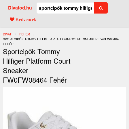
Divatod.hu
Kedvencek
DIVAT
FEHÉR
JELENLEGI:
SPORTCIPŐK TOMMY HILFIGER PLATFORM COURT SNEAKER FW0FW08464
FEHÉR
Sportcipők Tommy
Hilfiger Platform Court
Sneaker
FW0FW08464 Fehér