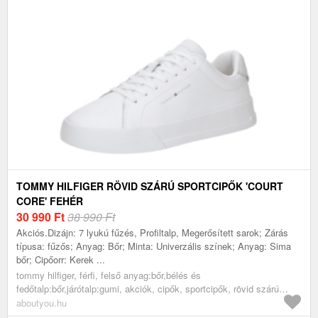
TOMMY HILFIGER RÖVID SZÁRÚ SPORTCIPŐK 'COURT
CORE' FEHÉR
30 990
Ft
38 990 Ft
Akciós.Dizájn: 7 lyukú fűzés, Profiltalp, Megerősített sarok; Zárás
típusa: fűzős; Anyag: Bőr; Minta: Univerzális színek; Anyag: Sima
bőr; Cipőorr: Kerek ...
tommy hilfiger, férfi, felső anyag:bőr,bélés és
fedőtalp:bőr,járótalp:gumi, akciók, cipők, sportcipők, rövid szárú
edzőcipők, alkalmi sportcipők, fehér
aboutyou.hu