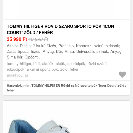
TOMMY HILFIGER RÖVID SZÁRÚ SPORTCIPŐK 'ICON
COURT' ZÖLD / FEHÉR
35 990
Ft
40 990 Ft
Akciós.Dizájn: 7 lyukú fűzés, Profiltalp, Kontraszt színű toldások;
Zárás típusa: fűzős; Anyag: Bőr; Minta: Univerzális színek; Anyag:
Sima bőr; Cipőorr: ...
tommy hilfiger, férfi, akciók, cipők, sportcipők, rövid szárú
edzőcipők, alkalmi sportcipők, zöld, fehér
aboutyou.hu
Hasonlók, mint TOMMY HILFIGER Rövid szárú sportcipők 'Icon Court' zöld /
fehér