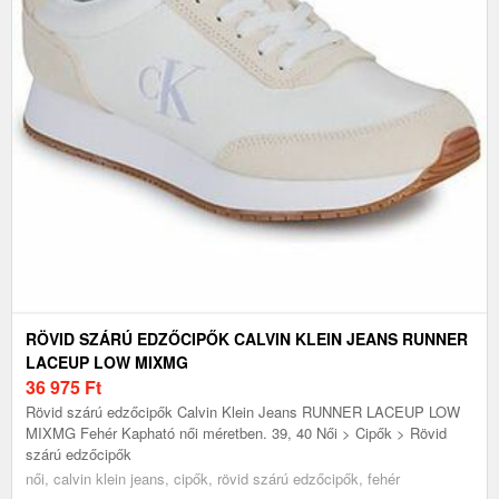
RÖVID SZÁRÚ EDZŐCIPŐK CALVIN KLEIN JEANS RUNNER
LACEUP LOW MIXMG
36 975
Ft
Rövid szárú edzőcipők Calvin Klein Jeans RUNNER LACEUP LOW
MIXMG Fehér Kapható női méretben. 39, 40 Női > Cipők > Rövid
szárú edzőcipők
női, calvin klein jeans, cipők, rövid szárú edzőcipők, fehér