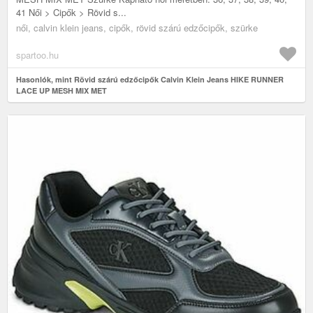
41 Női > Cipők > Rövid s...
női, calvin klein jeans, cipők, rövid szárú edzőcipők, szürke
spartoo.hu
Hasonlók, mint Rövid szárú edzőcipők Calvin Klein Jeans HIKE RUNNER
LACE UP MESH MIX MET