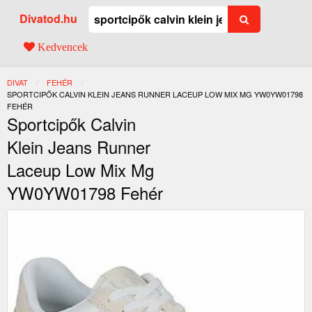
Divatod.hu
Kedvencek
DIVAT
FEHÉR
JELENLEGI:
SPORTCIPŐK CALVIN KLEIN JEANS RUNNER LACEUP LOW MIX MG YW0YW01798
FEHÉR
Sportcipők Calvin
Klein Jeans Runner
Laceup Low Mix Mg
YW0YW01798 Fehér