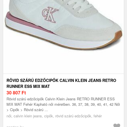
RÖVID SZÁRÚ EDZŐCIPŐK CALVIN KLEIN JEANS RETRO
RUNNER ESS MIX MAT
30 807
Ft
Rövid szárú edzőcipők Calvin Klein Jeans RETRO RUNNER ESS
MIX MAT Fehér Kapható női méretben. 36, 37, 38, 39, 40, 41, 42 Női
> Cipők > Rövid szárú ...
női, calvin klein jeans, cipők, rövid szárú edzőcipők, fehér
spartoo.hu