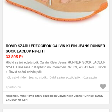
RÖVID SZÁRÚ EDZŐCIPŐK CALVIN KLEIN JEANS RUNNER
SOCK LACEUP NY-LTH
33 895
Ft
Rövid szárú edzőcipők Calvin Klein Jeans RUNNER SOCK LACEUP
NY-LTH Rózsaszín Kapható női méretben. 37, 39, 40, 41 Női > Cipők
> Rövid szárú edzőcipők
női, calvin klein jeans, cipők, rövid szárú edzőcipők, rózsaszín
spartoo.hu
Hasonlók, mint Rövid szárú edzőcipők Calvin Klein Jeans RUNNER SOCK
LACEUP NY-LTH