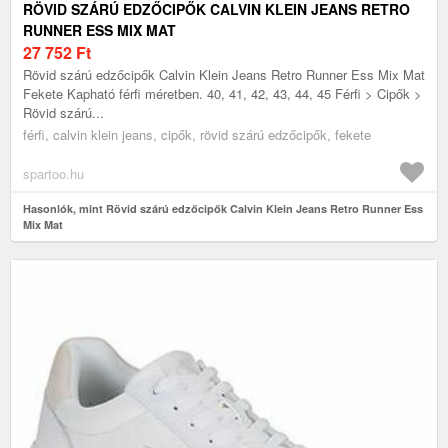
RÖVID SZÁRÚ EDZŐCIPŐK CALVIN KLEIN JEANS RETRO
RUNNER ESS MIX MAT
27 752
Ft
Rövid szárú edzőcipők Calvin Klein Jeans Retro Runner Ess Mix Mat
Fekete Kapható férfi méretben. 40, 41, 42, 43, 44, 45 Férfi > Cipők >
Rövid szárú...
férfi, calvin klein jeans, cipők, rövid szárú edzőcipők, fekete
spartoo.hu
Hasonlók, mint Rövid szárú edzőcipők Calvin Klein Jeans Retro Runner Ess
Mix Mat