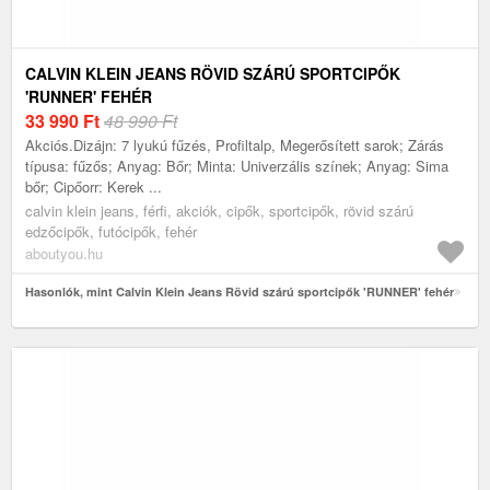
CALVIN KLEIN JEANS RÖVID SZÁRÚ SPORTCIPŐK
'RUNNER' FEHÉR
33 990
Ft
48 990 Ft
Akciós.Dizájn: 7 lyukú fűzés, Profiltalp, Megerősített sarok; Zárás
típusa: fűzős; Anyag: Bőr; Minta: Univerzális színek; Anyag: Sima
bőr; Cipőorr: Kerek ...
calvin klein jeans, férfi, akciók, cipők, sportcipők, rövid szárú
edzőcipők, futócipők, fehér
aboutyou.hu
Hasonlók, mint Calvin Klein Jeans Rövid szárú sportcipők 'RUNNER' fehér