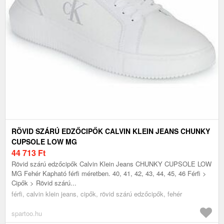
RÖVID SZÁRÚ EDZŐCIPŐK CALVIN KLEIN JEANS CHUNKY
CUPSOLE LOW MG
44 713
Ft
Rövid szárú edzőcipők Calvin Klein Jeans CHUNKY CUPSOLE LOW
MG Fehér Kapható férfi méretben. 40, 41, 42, 43, 44, 45, 46 Férfi >
Cipők > Rövid szárú...
férfi, calvin klein jeans, cipők, rövid szárú edzőcipők, fehér
spartoo.hu