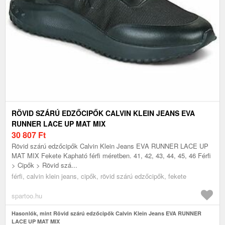
RÖVID SZÁRÚ EDZŐCIPŐK CALVIN KLEIN JEANS EVA
RUNNER LACE UP MAT MIX
30 807
Ft
Rövid szárú edzőcipők Calvin Klein Jeans EVA RUNNER LACE UP
MAT MIX Fekete Kapható férfi méretben. 41, 42, 43, 44, 45, 46 Férfi
> Cipők > Rövid szá...
férfi, calvin klein jeans, cipők, rövid szárú edzőcipők, fekete
spartoo.hu
Hasonlók, mint Rövid szárú edzőcipők Calvin Klein Jeans EVA RUNNER
LACE UP MAT MIX