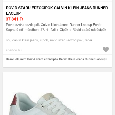
RÖVID SZÁRÚ EDZŐCIPŐK CALVIN KLEIN JEANS RUNNER
LACEUP
37 841
Ft
Rövid szárú edzőcipők Calvin Klein Jeans Runner Laceup Fehér
Kapható női méretben. 37, 41 Női > Cipők > Rövid szárú edzőcipők
női, calvin klein jeans, cipők, rövid szárú edzőcipők, fehér
spartoo.hu
Hasonlók, mint Rövid szárú edzőcipők Calvin Klein Jeans Runner Laceup