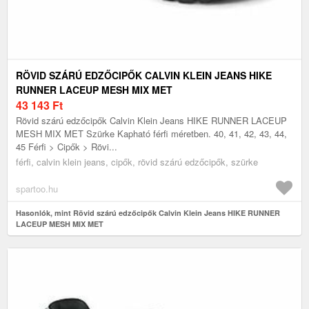
RÖVID SZÁRÚ EDZŐCIPŐK CALVIN KLEIN JEANS HIKE
RUNNER LACEUP MESH MIX MET
43 143
Ft
Rövid szárú edzőcipők Calvin Klein Jeans HIKE RUNNER LACEUP
MESH MIX MET Szürke Kapható férfi méretben. 40, 41, 42, 43, 44,
45 Férfi > Cipők > Rövi...
férfi, calvin klein jeans, cipők, rövid szárú edzőcipők, szürke
spartoo.hu
Hasonlók, mint Rövid szárú edzőcipők Calvin Klein Jeans HIKE RUNNER
LACEUP MESH MIX MET