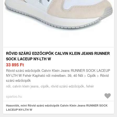
RÖVID SZÁRÚ EDZŐCIPŐK CALVIN KLEIN JEANS RUNNER
SOCK LACEUP NY-LTH W
33 895
Ft
Rövid szárú edzőcipők Calvin Klein Jeans RUNNER SOCK LACEUP
NY-LTH W Fehér Kapható női méretben. 39, 40 Női > Cipők > Rövid
szárú edzőcipők
női, calvin klein jeans, cipők, rövid szárú edzőcipők, fehér
spartoo.hu
Hasonlók, mint Rövid szárú edzőcipők Calvin Klein Jeans RUNNER SOCK
LACEUP NY-LTH W