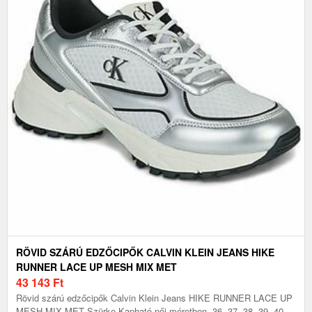
RÖVID SZÁRÚ EDZŐCIPŐK CALVIN KLEIN JEANS HIKE
RUNNER LACE UP MESH MIX MET
43 143
Ft
Rövid szárú edzőcipők Calvin Klein Jeans HIKE RUNNER LACE UP
MESH MIX MET Szürke Kapható női méretben. 36, 37, 38, 39, 40,