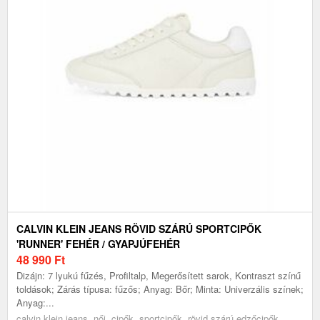
CALVIN KLEIN JEANS RÖVID SZÁRÚ SPORTCIPŐK
'RUNNER' FEHÉR / GYAPJÚFEHÉR
48 990
Ft
Dizájn: 7 lyukú fűzés, Profiltalp, Megerősített sarok, Kontraszt színű
toldások; Zárás típusa: fűzős; Anyag: Bőr; Minta: Univerzális színek;
Anyag:...
calvin klein jeans, női, cipők, sportcipők, rövid szárú edzőcipők,