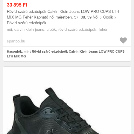
33 895
Ft
Rövid szárú edzőcipők Calvin Klein Jeans LOW PRO CUPS LTH
MIX MG Fehér Kapható női méretben. 37, 38, 39 Női > Cipők >
Rövid szárú edzőcipők
női, calvin klein jeans, cipők, rövid szárú edzőcipők, fehér
spartoo.hu
Hasonlók, mint Rövid szárú edzőcipők Calvin Klein Jeans LOW PRO CUPS
LTH MIX MG