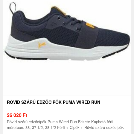
RÖVID SZÁRÚ EDZŐCIPŐK PUMA WIRED RUN
26 020
Ft
Rövid szárú edzőcipők Puma Wired Run Fekete Kapható férfi
méretben. 38, 37 1/2, 38 1/2 Férfi > Cipők > Rövid szárú edzőcipők