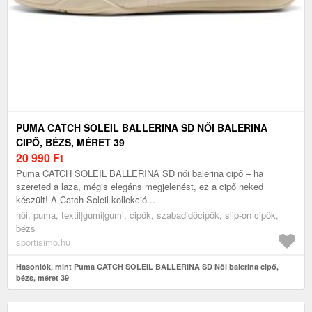
PUMA CATCH SOLEIL BALLERINA SD NŐI BALERINA
CIPŐ, BÉZS, MÉRET 39
20 990
Ft
Puma CATCH SOLEIL BALLERINA SD női balerina cipő – ha
szereted a laza, mégis elegáns megjelenést, ez a cipő neked
készült! A Catch Soleil kollekció...
női, puma, textil|gumi|gumi, cipők, szabadidőcipők, slip-on cipők,
bézs
sportisimo.hu
Hasonlók, mint Puma CATCH SOLEIL BALLERINA SD Női balerina cipő,
bézs, méret 39