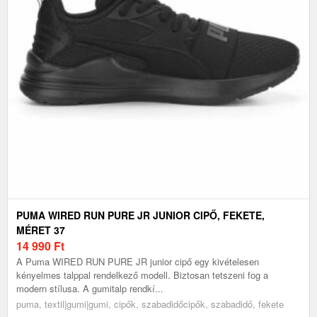
PUMA WIRED RUN PURE JR JUNIOR CIPŐ, FEKETE,
MÉRET 37
14 990
Ft
A Puma WIRED RUN PURE JR junior cipő egy kivételesen
kényelmes talppal rendelkező modell. Biztosan tetszeni fog a
modern stílusa. A gumitalp rendkí...
puma, textil|gumi|gumi, cipők, szabadidőcipők, szabadidő, fekete