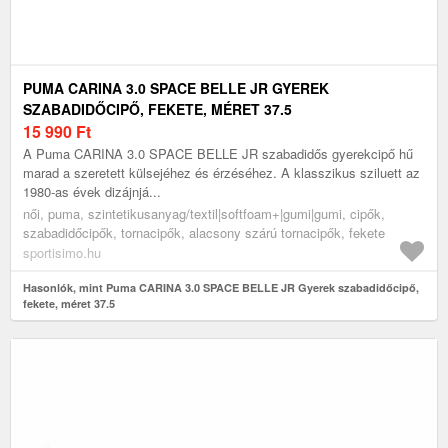
PUMA CARINA 3.0 SPACE BELLE JR GYEREK
SZABADIDŐCIPŐ, FEKETE, MÉRET 37.5
15 990
Ft
A Puma CARINA 3.0 SPACE BELLE JR szabadidős gyerekcipő hű
marad a szeretett külsejéhez és érzéséhez. A klasszikus sziluett az
1980-as évek dizájnjá...
női, puma, szintetikusanyag/textil|softfoam+|gumi|gumi, cipők,
szabadidőcipők, tornacipők, alacsony szárú tornacipők, fekete
sportisimo.hu
Hasonlók, mint Puma CARINA 3.0 SPACE BELLE JR Gyerek szabadidőcipő,
fekete, méret 37.5