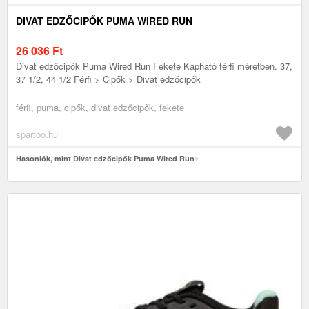
DIVAT EDZŐCIPŐK PUMA WIRED RUN
26 036
Ft
Divat edzőcipők Puma Wired Run Fekete Kapható férfi méretben. 37,
37 1/2, 44 1/2 Férfi > Cipők > Divat edzőcipők
férfi, puma, cipők, divat edzőcipők, fekete
spartoo.hu
Hasonlók, mint Divat edzőcipők Puma Wired Run