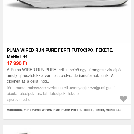
PUMA WIRED RUN PURE FÉRFI FUTÓCIPŐ, FEKETE,
MÉRET 44
17 990
Ft
A Puma WIRED RUN PURE férfi futócipő egy új progresszív cipő,
amely új részletekkel van felszerelve, de ismerősnek tűnik. A
cipőnek az a célja, hog...
férfi, puma, hálósszerkezet/szintetikusanyag|imeva|gumi|gumi,
cipők, futócipők, aszfalt futócipők, fekete
sportisimo.hu
Hasonlók, mint Puma WIRED RUN PURE Férfi futócipő, fekete, méret 44