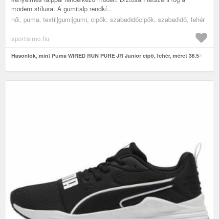
modern stílusa. A gumitalp rendkí...
női, puma, textil|gumi|gumi, cipők, szabadidőcipők, szabadidő, fehér
sportisimo.hu
Hasonlók, mint Puma WIRED RUN PURE JR Junior cipő, fehér, méret 38.5