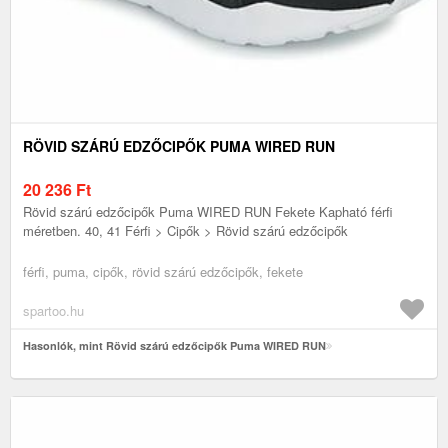
RÖVID SZÁRÚ EDZŐCIPŐK PUMA WIRED RUN
20 236
Ft
Rövid szárú edzőcipők Puma WIRED RUN Fekete Kapható férfi
méretben. 40, 41 Férfi > Cipők > Rövid szárú edzőcipők
férfi, puma, cipők, rövid szárú edzőcipők, fekete
spartoo.hu
Hasonlók, mint Rövid szárú edzőcipők Puma WIRED RUN