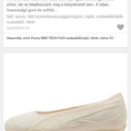
stílus, de ne feledkezzünk meg a kényelméről sem. A teljes
hosszúságú gumi és softrid...
férfi, puma, /bőr//szintetikusanyag|gumi|gumi, cipők, szabadidőcipők,
szabadidő, fehér
sportisimo.hu
Hasonlók, mint Puma RBD TECH Férfi szabadidőcipő, fehér, méret 41