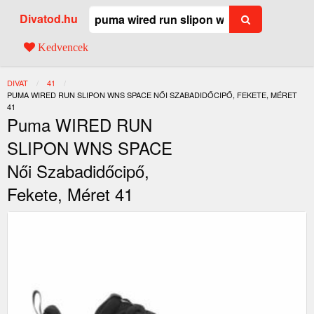
Divatod.hu
Kedvencek
DIVAT
41
JELENLEGI:
PUMA WIRED RUN SLIPON WNS SPACE NŐI SZABADIDŐCIPŐ, FEKETE, MÉRET
41
Puma WIRED RUN
SLIPON WNS SPACE
Női Szabadidőcipő,
Fekete, Méret 41