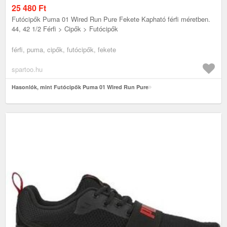
25 480
Ft
Futócipők Puma 01 Wired Run Pure Fekete Kapható férfi méretben.
44, 42 1/2 Férfi > Cipők > Futócipők
férfi, puma, cipők, futócipők, fekete
spartoo.hu
Hasonlók, mint Futócipők Puma 01 Wired Run Pure