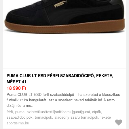
PUMA CLUB LT ESD FÉRFI SZABADIDŐCIPŐ, FEKETE,
MÉRET 41
18 990
Ft
Puma CLUB LT ESD férfi szabadidőcipő – ha szereted a klasszikus
futballkultúra hangulatát, ezt a sneakert neked találták ki! A retro
dizájn és a mo...
férfi, puma, szintetikus/textil|softfoam+|gumi|gumi, cipők,
szabadidőcipők, tornacipők, alacsony szárú tornacipők, fekete
sportisimo.hu