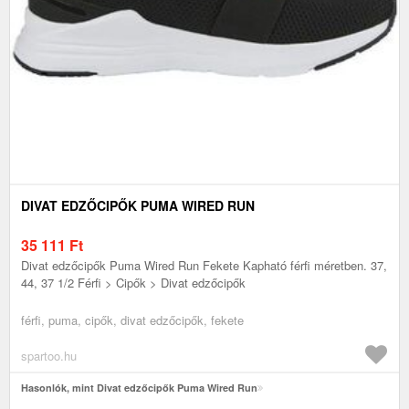
DIVAT EDZŐCIPŐK PUMA WIRED RUN
35 111
Ft
Divat edzőcipők Puma Wired Run Fekete Kapható férfi méretben. 37,
44, 37 1/2 Férfi > Cipők > Divat edzőcipők
férfi, puma, cipők, divat edzőcipők, fekete
spartoo.hu
Hasonlók, mint Divat edzőcipők Puma Wired Run