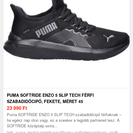
PUMA SOFTRIDE ENZO 5 SLIP TECH FÉRFI
SZABADIDŐCIPŐ, FEKETE, MÉRET 45
23 990
Ft
Puma SOFTRIDE ENZO 5 SLIP TECH szabadidőcipő férfiaknak –
ha egész nap úton vagy, ez a sneaker a legjobb partnered lesz. A
SOFTRIDE középtalp extra...
férfi, puma, textil/szintetikus|softfoam+/softride|gumi|gumi, cipők,