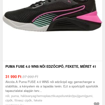
PUMA FUSE 4.0 WNS NŐI EDZŐCIPŐ, FEKETE, MÉRET 41
31 990
Ft
37 990 Ft
Akciós.A Puma FUSE 4.0 WNS női edzőcipő egy gamechanger a
stabilitás, a kényelem és a tapadás terén. Ezt a sportcipőt sportolók
tapasztalatai alapján terv...
női, puma, hálósanyag/termoplasztikuspoliuretán(tpu)|gumi|gumi,
cipők, fitnesz cipők, fekete
sportisimo.hu