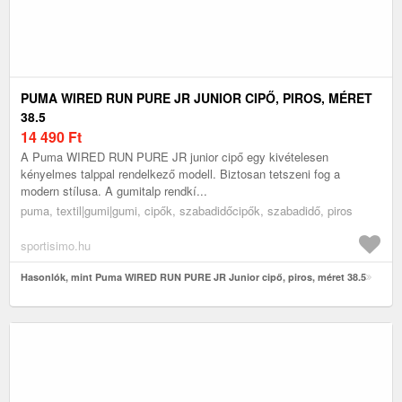
PUMA WIRED RUN PURE JR JUNIOR CIPŐ, PIROS, MÉRET
38.5
14 490
Ft
A Puma WIRED RUN PURE JR junior cipő egy kivételesen
kényelmes talppal rendelkező modell. Biztosan tetszeni fog a
modern stílusa. A gumitalp rendkí...
puma, textil|gumi|gumi, cipők, szabadidőcipők, szabadidő, piros
sportisimo.hu
Hasonlók, mint Puma WIRED RUN PURE JR Junior cipő, piros, méret 38.5