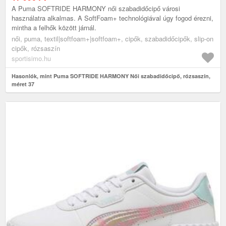
A Puma SOFTRIDE HARMONY női szabadidőcipő városi
használatra alkalmas. A SoftFoam+ technológiával úgy fogod érezni,
mintha a felhők között járnál.
női, puma, textil|softfoam+|softfoam+, cipők, szabadidőcipők, slip-on
cipők, rózsaszín
sportisimo.hu
Hasonlók, mint Puma SOFTRIDE HARMONY Női szabadidőcipő, rózsaszín,
méret 37