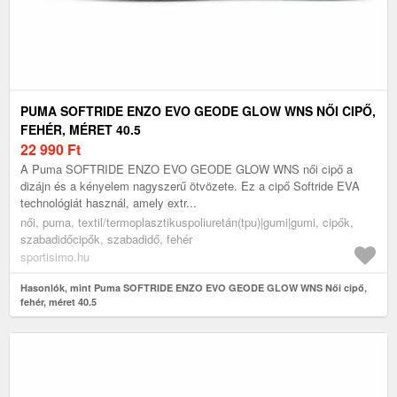
PUMA SOFTRIDE ENZO EVO GEODE GLOW WNS NŐI CIPŐ,
FEHÉR, MÉRET 40.5
22 990
Ft
A Puma SOFTRIDE ENZO EVO GEODE GLOW WNS női cipő a
dizájn és a kényelem nagyszerű ötvözete. Ez a cipő Softride EVA
technológiát használ, amely extr...
női, puma, textil/termoplasztikuspoliuretán(tpu)|gumi|gumi, cipők,
szabadidőcipők, szabadidő, fehér
sportisimo.hu
Hasonlók, mint Puma SOFTRIDE ENZO EVO GEODE GLOW WNS Női cipő,
fehér, méret 40.5