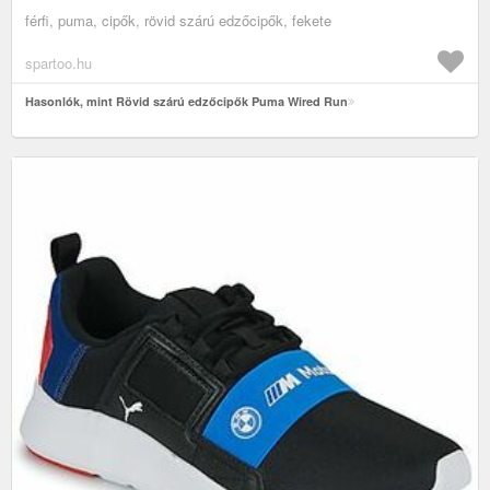
férfi, puma, cipők, rövid szárú edzőcipők, fekete
spartoo.hu
Hasonlók, mint Rövid szárú edzőcipők Puma Wired Run