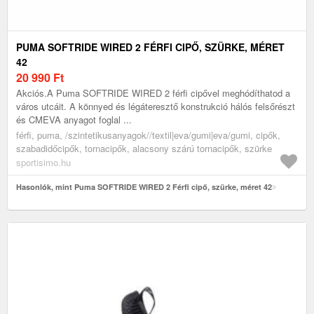
PUMA SOFTRIDE WIRED 2 FÉRFI CIPŐ, SZÜRKE, MÉRET
42
20 990
Ft
Akciós.A Puma SOFTRIDE WIRED 2 férfi cipővel meghódíthatod a
város utcáit. A könnyed és légáteresztő konstrukció hálós felsőrészt
és CMEVA anyagot foglal ...
férfi, puma, /szintetikusanyagok//textil|eva/gumi|eva/gumi, cipők,
szabadidőcipők, tornacipők, alacsony szárú tornacipők, szürke
sportisimo.hu
Hasonlók, mint Puma SOFTRIDE WIRED 2 Férfi cipő, szürke, méret 42