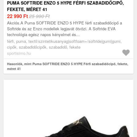
PUMA SOFTRIDE ENZO 5 HYPE FÉRFI SZABADIDŐCIPŐ,
FEKETE, MÉRET 41
22 990
Ft
25 990 Ft
Akciós.A Puma SOFTRIDE ENZO 5 HYPE férfi szabadidőcipő a
Softride és az Enzo modellek legjavát ötvözi. A Softride EVA
technológia egész napos kényelmet és...
férfi, puma, textil/szintetikusanyag|softfoam+/softride|gumi|gumi,
cipők, szabadidőcipők, szabadidő, fekete
sportisimo.hu
Hasonlók, mint Puma SOFTRIDE ENZO 5 HYPE Férfi szabadidőcipő, fekete,
méret 41