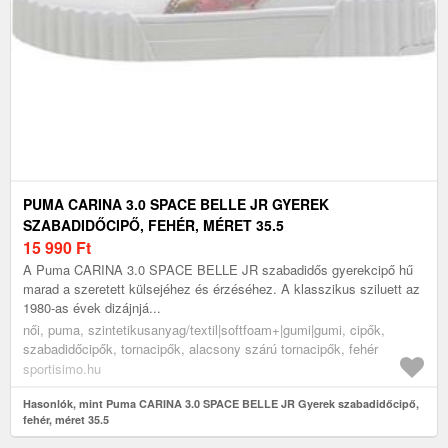
PUMA CARINA 3.0 SPACE BELLE JR GYEREK
SZABADIDŐCIPŐ, FEHÉR, MÉRET 35.5
15 990
Ft
A Puma CARINA 3.0 SPACE BELLE JR szabadidős gyerekcipő hű
marad a szeretett külsejéhez és érzéséhez. A klasszikus sziluett az
1980-as évek dizájnjá...
női, puma, szintetikusanyag/textil|softfoam+|gumi|gumi, cipők,
szabadidőcipők, tornacipők, alacsony szárú tornacipők, fehér
sportisimo.hu
Hasonlók, mint Puma CARINA 3.0 SPACE BELLE JR Gyerek szabadidőcipő,
fehér, méret 35.5