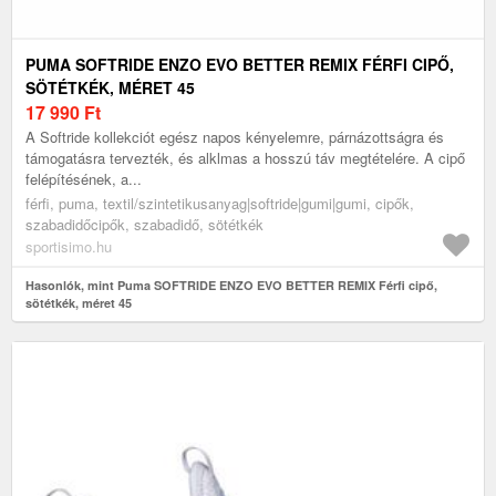
PUMA SOFTRIDE ENZO EVO BETTER REMIX FÉRFI CIPŐ,
SÖTÉTKÉK, MÉRET 45
17 990
Ft
A Softride kollekciót egész napos kényelemre, párnázottságra és
támogatásra tervezték, és alklmas a hosszú táv megtételére. A cipő
felépítésének, a...
férfi, puma, textil/szintetikusanyag|softride|gumi|gumi, cipők,
szabadidőcipők, szabadidő, sötétkék
sportisimo.hu
Hasonlók, mint Puma SOFTRIDE ENZO EVO BETTER REMIX Férfi cipő,
sötétkék, méret 45