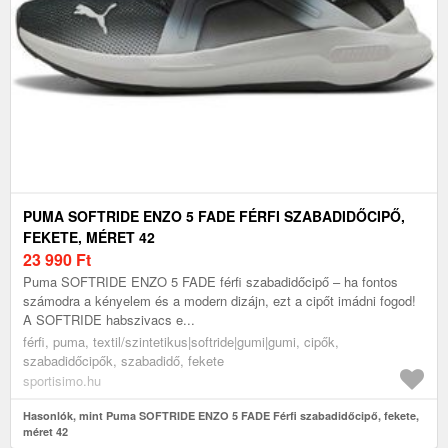
PUMA SOFTRIDE ENZO 5 FADE FÉRFI SZABADIDŐCIPŐ,
FEKETE, MÉRET 42
23 990
Ft
Puma SOFTRIDE ENZO 5 FADE férfi szabadidőcipő – ha fontos
számodra a kényelem és a modern dizájn, ezt a cipőt imádni fogod!
A SOFTRIDE habszivacs e...
férfi, puma, textil/szintetikus|softride|gumi|gumi, cipők,
szabadidőcipők, szabadidő, fekete
sportisimo.hu
Hasonlók, mint Puma SOFTRIDE ENZO 5 FADE Férfi szabadidőcipő, fekete,
méret 42