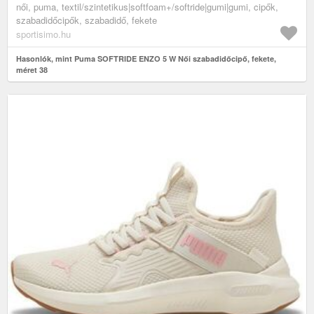
női, puma, textil/szintetikus|softfoam+/softride|gumi|gumi, cipők,
szabadidőcipők, szabadidő, fekete
sportisimo.hu
Hasonlók, mint Puma SOFTRIDE ENZO 5 W Női szabadidőcipő, fekete,
méret 38