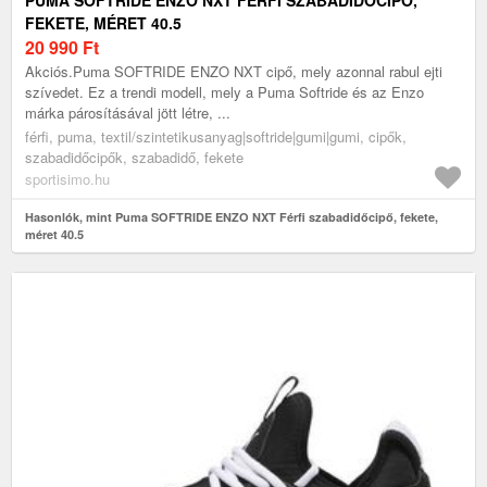
FEKETE, MÉRET 40.5
20 990
Ft
Akciós.Puma SOFTRIDE ENZO NXT cipő, mely azonnal rabul ejti
szívedet. Ez a trendi modell, mely a Puma Softride és az Enzo
márka párosításával jött létre, ...
férfi, puma, textil/szintetikusanyag|softride|gumi|gumi, cipők,
szabadidőcipők, szabadidő, fekete
sportisimo.hu
Hasonlók, mint Puma SOFTRIDE ENZO NXT Férfi szabadidőcipő, fekete,
méret 40.5