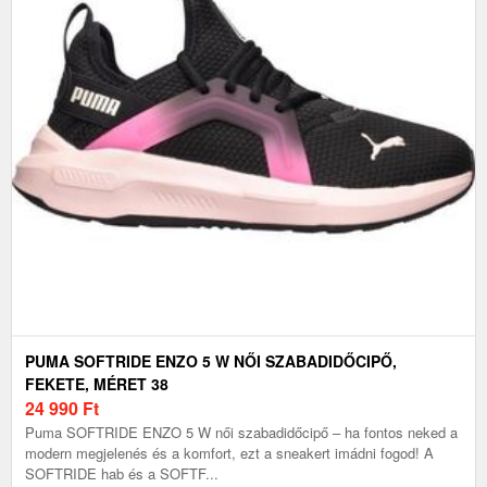
PUMA SOFTRIDE ENZO 5 W NŐI SZABADIDŐCIPŐ,
FEKETE, MÉRET 38
24 990
Ft
Puma SOFTRIDE ENZO 5 W női szabadidőcipő – ha fontos neked a
modern megjelenés és a komfort, ezt a sneakert imádni fogod! A
SOFTRIDE hab és a SOFTF...