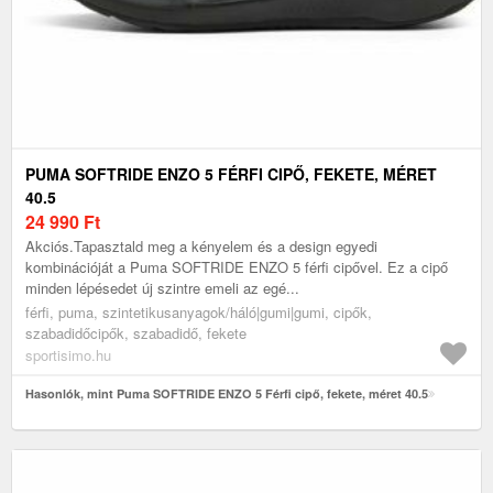
PUMA SOFTRIDE ENZO 5 FÉRFI CIPŐ, FEKETE, MÉRET
40.5
24 990
Ft
Akciós.Tapasztald meg a kényelem és a design egyedi
kombinációját a Puma SOFTRIDE ENZO 5 férfi cipővel. Ez a cipő
minden lépésedet új szintre emeli az egé...
férfi, puma, szintetikusanyagok/háló|gumi|gumi, cipők,
szabadidőcipők, szabadidő, fekete
sportisimo.hu
Hasonlók, mint Puma SOFTRIDE ENZO 5 Férfi cipő, fekete, méret 40.5