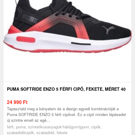
PUMA SOFTRIDE ENZO 5 FÉRFI CIPŐ, FEKETE, MÉRET 40
24 990
Ft
Tapasztald meg a kényelem és a design egyedi kombinációját a
Puma SOFTRIDE ENZO 5 férfi cipővel. Ez a cipő minden lépésedet
új szintre emeli az egé...
férfi, puma, szintetikusanyagok/háló|gumi|gumi, cipők,
szabadidőcipők, szabadidő, fekete