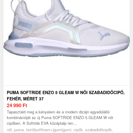
PUMA SOFTRIDE ENZO 5 GLEAM W NŐI SZABADIDŐCIPŐ,
FEHÉR, MÉRET 37
24 990
Ft
Tapasztald meg a kényelem és a modern dizájn egyedülálló
kombinációját az új Puma SOFTRIDE ENZO 5 GLEAM W női
cipőben. A Softride EVA középtalp ren...
női, puma, textil|softfoam+|gumi|gumi, cipők, szabadidőcipők,