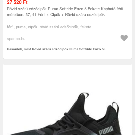
27 520
Ft
Rövid szárú edzőcipők Puma Softride Enzo 5 Fekete Kapható férfi
méretben. 37, 41 Férfi > Cipők > Rövid szárú edzőcipők
férfi, puma, cipők, rövid szárú edzőcipők, fekete
spartoo.hu
Hasonlók, mint Rövid szárú edzőcipők Puma Softride Enzo 5