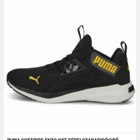
PUMA SOFTRIDE ENZO NXT FÉRFI SZABADIDŐCIPŐ,