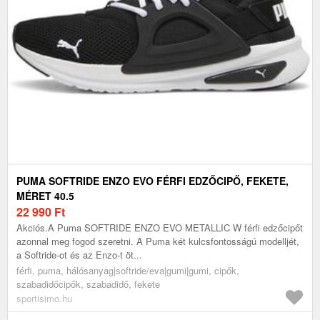
PUMA SOFTRIDE ENZO EVO FÉRFI EDZŐCIPŐ, FEKETE,
MÉRET 40.5
22 990
Ft
Akciós.A Puma SOFTRIDE ENZO EVO METALLIC W férfi edzőcipőt
azonnal meg fogod szeretni. A Puma két kulcsfontosságú modelljét,
a Softride-ot és az Enzo-t öt...
férfi, puma, hálósanyag|softride/eva|gumi|gumi, cipők,
szabadidőcipők, szabadidő, fekete
sportisimo.hu