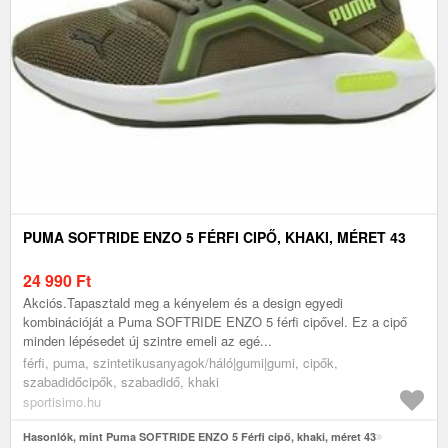
PUMA SOFTRIDE ENZO 5 FÉRFI CIPŐ, KHAKI, MÉRET 43
24 990
Ft
Akciós.Tapasztald meg a kényelem és a design egyedi
kombinációját a Puma SOFTRIDE ENZO 5 férfi cipővel. Ez a cipő
minden lépésedet új szintre emeli az egé...
férfi, puma, szintetikusanyagok/háló|gumi|gumi, cipők,
szabadidőcipők, szabadidő, khaki
sportisimo.hu
Hasonlók, mint Puma SOFTRIDE ENZO 5 Férfi cipő, khaki, méret 43