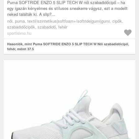
Puma SOFTRIDE ENZO 5 SLIP TECH W női szabadidőcipő – ha
egy igazán kényelmes és stílusos sneakerre vágysz, ezt a modellt
neked találták ki. A slip?...
női, puma, textil/szintetikus|softfoam+/softride|gumi|gumi, cipők,
szabadidőcipők, szabadidő, fehér
sportisimo.hu
Hasonlók, mint Puma SOFTRIDE ENZO 5 SLIP TECH W Női szabadidőcipő,
fehér, méret 37.5