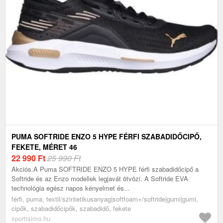
PUMA SOFTRIDE ENZO 5 HYPE FÉRFI SZABADIDŐCIPŐ,
FEKETE, MÉRET 46
22 990
Ft
25 990 Ft
Akciós.A Puma SOFTRIDE ENZO 5 HYPE férfi szabadidőcipő a
Softride és az Enzo modellek legjavát ötvözi. A Softride EVA
technológia egész napos kényelmet és...
férfi, puma, textil/szintetikusanyag|softfoam+/softride|gumi|gumi,
cipők, szabadidőcipők, szabadidő, fekete
sportisimo.hu