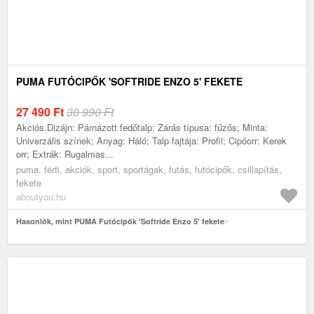
PUMA FUTÓCIPŐK 'SOFTRIDE ENZO 5' FEKETE
27 490
Ft
30 990 Ft
Akciós.Dizájn: Párnázott fedőtalp; Zárás típusa: fűzős; Minta:
Univerzális színek; Anyag: Háló; Talp fajtája: Profil; Cipőorr: Kerek
orr; Extrák: Rugalmas...
puma, férfi, akciók, sport, sportágak, futás, futócipők, csillapítás,
fekete
aboutyou.hu
Hasonlók, mint PUMA Futócipők 'Softride Enzo 5' fekete