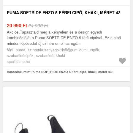
PUMA SOFTRIDE ENZO 5 FÉRFI CIPŐ, KHAKI, MÉRET 43
20 990
Ft
24 990 Ft
Akciós.Tapasztald meg a kényelem és a design egyedi
kombinációját a Puma SOFTRIDE ENZO 5 férfi cipővel. Ez a cipő
minden lépésedet új szintre emeli az egé...
férfi, puma, szintetikusanyagok/háló|gumi|gumi, cipők,
szabadidőcipők, szabadidő, khaki
sportisimo.hu
Hasonlók, mint Puma SOFTRIDE ENZO 5 Férfi cipő, khaki, méret 43