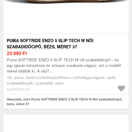
PUMA SOFTRIDE ENZO 5 SLIP TECH W NŐI
SZABADIDŐCIPŐ, BÉZS, MÉRET 37
23 990
Ft
Puma SOFTRIDE ENZO 5 SLIP TECH W női szabadidőcipő – ha
egy igazán kényelmes és stílusos sneakerre vágysz, ezt a modellt
neked találták ki. A slip?...
női, puma, textil/szintetikus|softfoam+/softride|gumi|gumi, cipők,
szabadidőcipők, szabadidő, bézs
sportisimo.hu
Hasonlók, mint Puma SOFTRIDE ENZO 5 SLIP TECH W Női szabadidőcipő,
bézs, méret 37