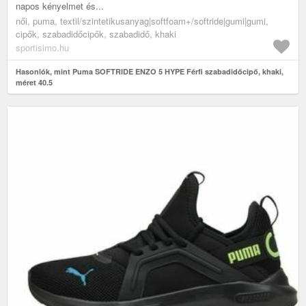
napos kényelmet és...
női, puma, textil/szintetikusanyag|softfoam+/softride|gumi|gumi,
cipők, szabadidőcipők, szabadidő, khaki
sportisimo.hu
Hasonlók, mint Puma SOFTRIDE ENZO 5 HYPE Férfi szabadidőcipő, khaki,
méret 40.5