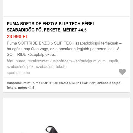
PUMA SOFTRIDE ENZO 5 SLIP TECH FÉRFI
SZABADIDŐCIPŐ, FEKETE, MÉRET 44.5
23 990
Ft
Puma SOFTRIDE ENZO 5 SLIP TECH szabadidőcipő férfiaknak –
ha egész nap úton vagy, ez a sneaker a legjobb partnered lesz. A
SOFTRIDE középtalp extra...
férfi, puma, textil/szintetikus|softfoam+/softride|gumi|gumi, cipők,
szabadidőcipők, szabadidő, fekete
sportisimo.hu
Hasonlók, mint Puma SOFTRIDE ENZO 5 SLIP TECH Férfi szabadidőcipő,
fekete, méret 44.5