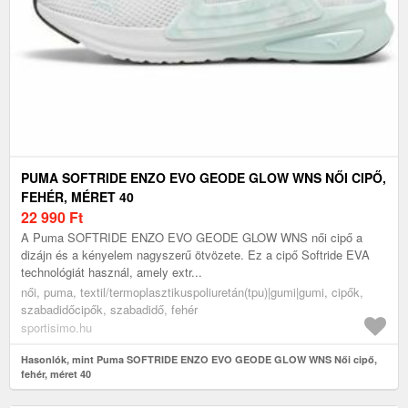
PUMA SOFTRIDE ENZO EVO GEODE GLOW WNS NŐI CIPŐ,
FEHÉR, MÉRET 40
22 990
Ft
A Puma SOFTRIDE ENZO EVO GEODE GLOW WNS női cipő a
dizájn és a kényelem nagyszerű ötvözete. Ez a cipő Softride EVA
technológiát használ, amely extr...
női, puma, textil/termoplasztikuspoliuretán(tpu)|gumi|gumi, cipők,
szabadidőcipők, szabadidő, fehér
sportisimo.hu
Hasonlók, mint Puma SOFTRIDE ENZO EVO GEODE GLOW WNS Női cipő,
fehér, méret 40