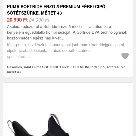
PUMA SOFTRIDE ENZO 5 PREMIUM FÉRFI CIPŐ,
SÖTÉTSZÜRKE, MÉRET 43
20 990
Ft
24 990 Ft
Akciós.Fedezd fel a Softride Enzo 5 modellt – a stílus és a
kényelem egyedülálló kombinációját. A Softride EVA technológiának
köszönhetően egész nap kivét...
férfi, puma, textil/szintetikusanyagok|softfoam+/softride|gumi|gumi,
cipők, szabadidőcipők, szabadidő, sötétszürke
sportisimo.hu
Hasonlók, mint Puma SOFTRIDE ENZO 5 PREMIUM Férfi cipő, sötétszürke,
méret 43