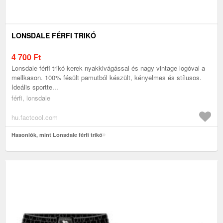
LONSDALE FÉRFI TRIKÓ
4 700
Ft
Lonsdale férfi trikó kerek nyakkivágással és nagy vintage logóval a
mellkason. 100% fésült pamutból készült, kényelmes és stílusos.
Ideális sportte...
férfi, lonsdale
hu.factcool.com
Hasonlók, mint Lonsdale férfi trikó