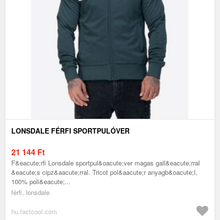
LONSDALE FÉRFI SPORTPULÓVER
21 144
Ft
F&eacute;rfi Lonsdale sportpul&oacute;ver magas gall&eacute;rral
&eacute;s cipz&aacute;rral. Tricot pol&aacute;r anyagb&oacute;l,
100% poli&eacute;...
férfi, lonsdale
hu.factcool.com