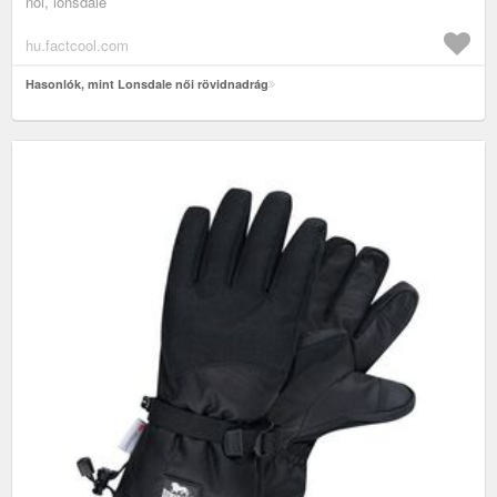
női, lonsdale
hu.factcool.com
Hasonlók, mint Lonsdale női rövidnadrág