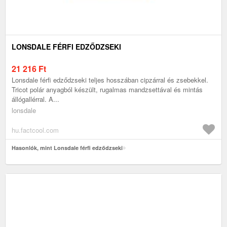
LONSDALE FÉRFI EDZŐDZSEKI
21 216
Ft
Lonsdale férfi edződzseki teljes hosszában cipzárral és zsebekkel.
Tricot polár anyagból készült, rugalmas mandzsettával és mintás
állógallérral. A...
lonsdale
hu.factcool.com
Hasonlók, mint Lonsdale férfi edződzseki