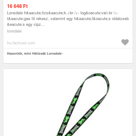
16 648
Ft
Lonsdale h&aacute;tizs&aacute;k.<br />- log&oacute;val<br />-
t&aacute;gas fő rekesz, valamint egy h&aacute;l&oacute;s oldalzseb
&eacute;s egy cipz...
lonsdale
hu.factcool.com
Hasonlók, mint Hátizsák Lonsdale