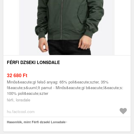
FÉRFI DZSEKI LONSDALE
32 680
Ft
Minős&eacute;gi felső anyag: 65% poli&eacute;szter, 35%
f&eacute;s&uuml;lt pamut - Minős&eacute;gi b&eacute;l&eacute;s:
100% poli&eacute;szter
férfi, lonsdale
hu.factcool.com
Hasonlók, mint Férfi dzseki Lonsdale