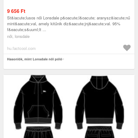
9 656
Ft
St&iacute;lusos női Lonsdale p&oacute;l&oacute; aranysz&iacute;nű
mint&aacute;val, amely kitűnik diz&aacute;jnj&aacute;val. 95%
f&eacute;s&uuml;lt ...
női, lonsdale
hu.factcool.com
Hasonlók, mint Lonsdale női póló