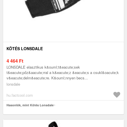
KÖTÉS LONSDALE
4 464
Ft
LONSDALE elasztikus k&ouml;t&eacute;sek
t&eacute;pőz&aacute;rral a k&eacute;z &eacute;s a csukl&oacute;k
v&eacute;delm&eacute;re. K&ouml;nnyen becs...
lonsdale
hu.factcool.com
Hasonlók, mint Kötés Lonsdale