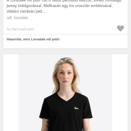
jersey kidolgozással. Mellkasán egy kis oroszlán emblémával,
oldalsó varrásán ped...
női, lonsdale
hu.factcool.com
Hasonlók, mint Lonsdale női póló