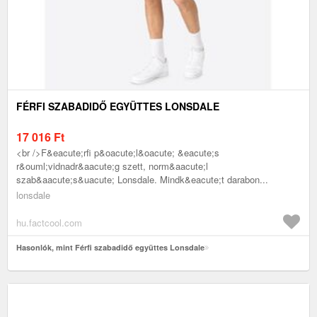
FÉRFI SZABADIDŐ EGYÜTTES LONSDALE
17 016
Ft
<br />F&eacute;rfi p&oacute;l&oacute; &eacute;s
r&ouml;vidnadr&aacute;g szett, norm&aacute;l
szab&aacute;s&uacute; Lonsdale. Mindk&eacute;t darabon...
lonsdale
hu.factcool.com
Hasonlók, mint Férfi szabadidő együttes Lonsdale