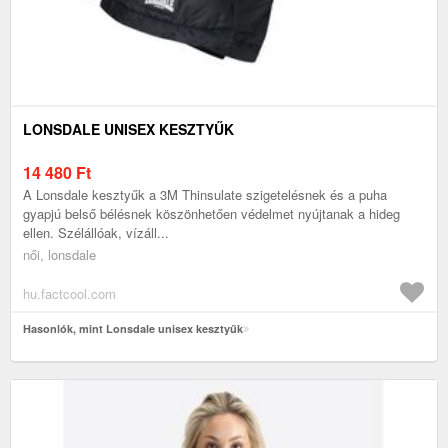
LONSDALE UNISEX KESZTYŰK
14 480
Ft
A Lonsdale kesztyűk a 3M Thinsulate szigetelésnek és a puha
gyapjú belső bélésnek köszönhetően védelmet nyújtanak a hideg
ellen. Szélállóak, vízáll...
női, lonsdale
hu.factcool.com
Hasonlók, mint Lonsdale unisex kesztyűk