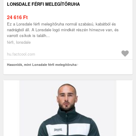
LONSDALE FÉRFI MELEGÍTŐRUHA
24 616
Ft
Ez a Lonsdale férfi melegítőruha normál szabású, kabátból és
nadrágból áll. A Lonsdale logó mindkét részén hímezve van, és
varrott csíkok is találh...
férfi, lonsdale
hu.factcool.com
Hasonlók, mint Lonsdale férfi melegítőruha