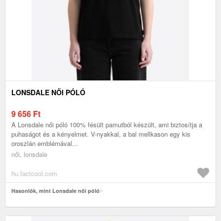
LONSDALE NŐI PÓLÓ
9 656
Ft
A Lonsdale női póló 100% fésült pamutból készült, ami biztosítja a
puhaságot és a kényelmet. V-nyakkal, a bal mellkason egy kis
oroszlán emblémával...
női, lonsdale
hu.factcool.com
Hasonlók, mint Lonsdale női póló