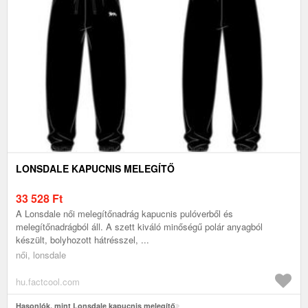
LONSDALE KAPUCNIS MELEGÍTŐ
33 528
Ft
A Lonsdale női melegítőnadrág kapucnis pulóverből és
melegítőnadrágból áll. A szett kiváló minőségű polár anyagból
készült, bolyhozott hátrésszel, ...
női, lonsdale
hu.factcool.com
Hasonlók, mint Lonsdale kapucnis melegítő