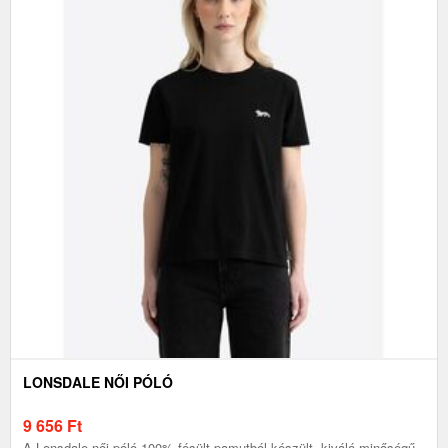
LONSDALE NŐI PÓLÓ
9 656
Ft
A Lonsdale női póló 100% fésült pamutból készült, kiváló minőségű