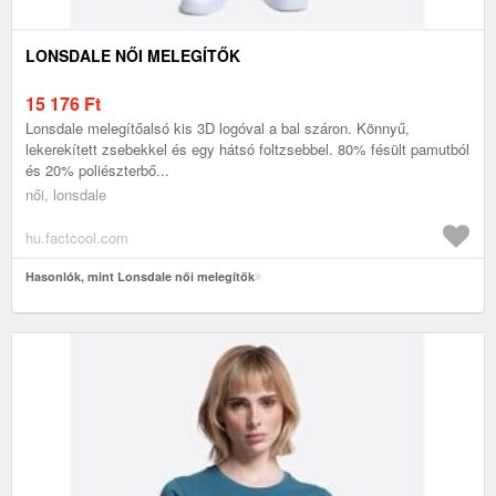
LONSDALE NŐI MELEGÍTŐK
15 176
Ft
Lonsdale melegítőalsó kis 3D logóval a bal száron. Könnyű,
lekerekített zsebekkel és egy hátsó foltzsebbel. 80% fésült pamutból
és 20% poliészterbő...
női, lonsdale
hu.factcool.com
Hasonlók, mint Lonsdale női melegítők