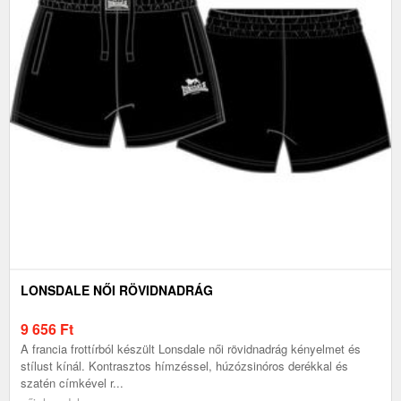
LONSDALE NŐI RÖVIDNADRÁG
9 656
Ft
A francia frottírból készült Lonsdale női rövidnadrág kényelmet és
stílust kínál. Kontrasztos hímzéssel, húzózsinóros derékkal és
szatén címkével r...