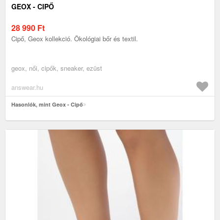
GEOX - CIPŐ
28 990
Ft
Cipő, Geox kollekció. Ökológiai bőr és textil.
geox, női, cipők, sneaker, ezüst
answear.hu
Hasonlók, mint Geox - Cipő