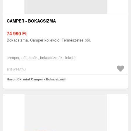
CAMPER - BOKACSIZMA
74 990
Ft
Bokacsizma, Camper kollekció. Természetes bőr.
camper, női, cipők, bokacsizmák, fekete
answear.hu
Hasonlók, mint Camper - Bokacsizma