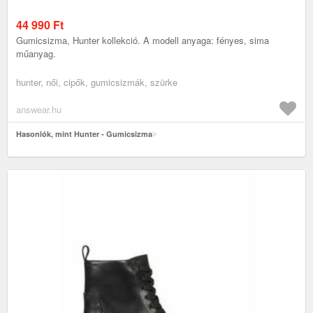
44 990
Ft
Gumicsizma, Hunter kollekció. A modell anyaga: fényes, sima
műanyag.
hunter, női, cipők, gumicsizmák, szürke
answear.hu
Hasonlók, mint Hunter - Gumicsizma