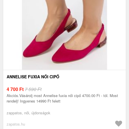
ANNELISE FUXIA NŐI CIPŐ
4 700
Ft
7 590 Ft
Akciós.Vásárolj most Annelise fuxia női cipő 4700.00 Ft - tól. Most
rendelj! Ingyenes 14990 Ft felett
zappatos, női, újdonságok
zapatos.hu