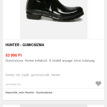
HUNTER - GUMICSIZMA
53 990
Ft
Gumicsizma, Hunter kollekció. A modell anyaga: sima műanyag.
hunter, női, cipők, gumicsizmák, fekete
answear.hu
Hasonlók, mint Hunter - Gumicsizma