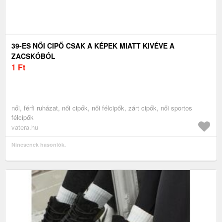
39-ES NŐI CIPŐ CSAK A KÉPEK MIATT KIVÉVE A
ZACSKÓBÓL
1
Ft
női, férfi ruházat, női cipők, női félcipők, zárt cipők, női sportos
félcipők
vatera.hu
Nincsenek hasonlók.