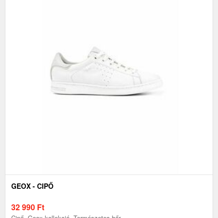
GEOX - CIPŐ
32 990
Ft
Cipő, Geox kollekció. Természetes bőr.