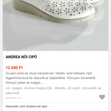
ANDREA NŐI CIPŐ
12 690
Ft
Szuper puha és olyan kényelmes! Ideális nyári bebújós cipő
légperforációval és elasztikus talpbetéttel. Könnyen felvehetők.
Könnyű járást és kiegye...
női, 3pagen, divatos kiegészítők, lábbelik, női cipők, tornacipők és
papucsok
astoreo.hu
Hasonlók, mint Andrea női cipő