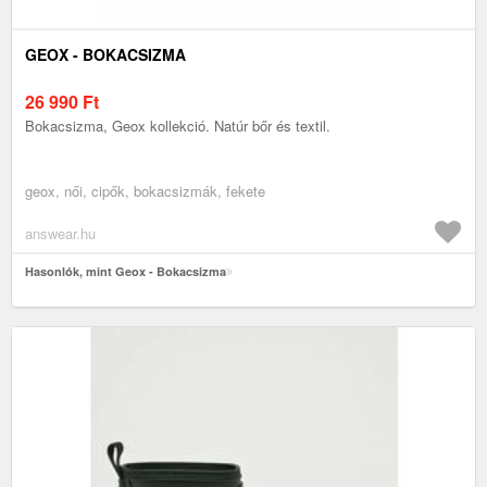
GEOX - BOKACSIZMA
26 990
Ft
Bokacsizma, Geox kollekció. Natúr bőr és textil.
geox, női, cipők, bokacsizmák, fekete
answear.hu
Hasonlók, mint Geox - Bokacsizma