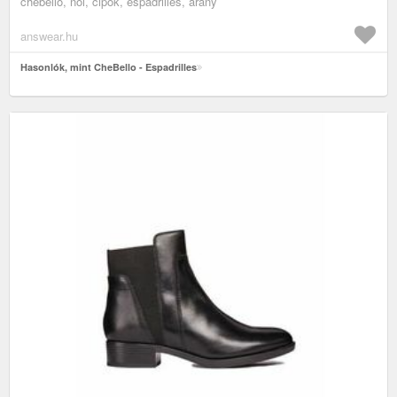
chebello, női, cipők, espadrilles, arany
answear.hu
Hasonlók, mint CheBello - Espadrilles