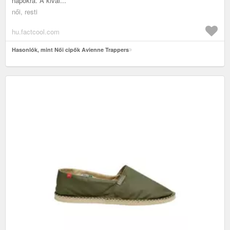
napokra. A kivál...
női, resti
hu.factcool.com
Hasonlók, mint Női cipők Avienne Trappers