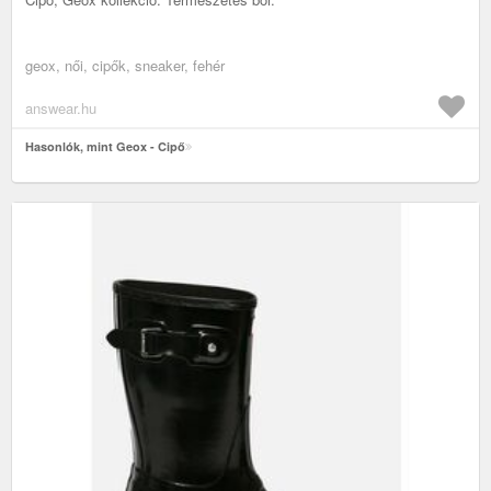
geox, női, cipők, sneaker, fehér
answear.hu
Hasonlók, mint Geox - Cipő