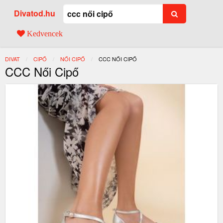
Divatod.hu
Kedvencek
DIVAT
CIPŐ
NŐI CIPŐ
JELENLEGI:
CCC NŐI CIPŐ
CCC Női Cipő