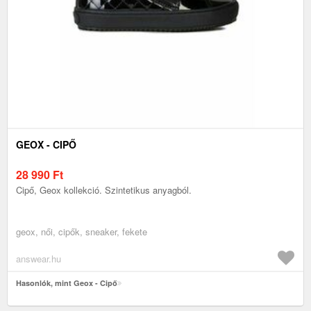
GEOX - CIPŐ
28 990
Ft
Cipő, Geox kollekció. Szintetikus anyagból.
geox, női, cipők, sneaker, fekete
answear.hu
Hasonlók, mint Geox - Cipő