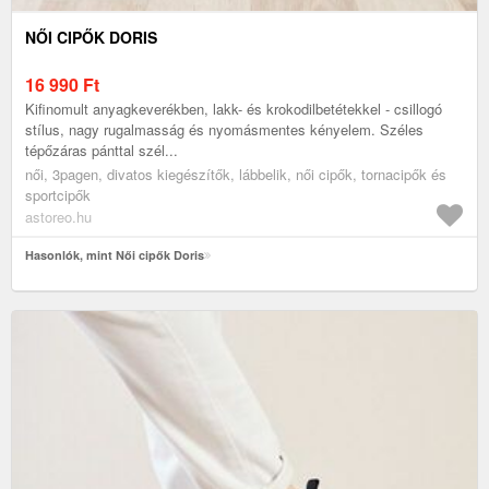
NŐI CIPŐK DORIS
16 990
Ft
Kifinomult anyagkeverékben, lakk- és krokodilbetétekkel - csillogó
stílus, nagy rugalmasság és nyomásmentes kényelem. Széles
tépőzáras pánttal szél...
női, 3pagen, divatos kiegészítők, lábbelik, női cipők, tornacipők és
sportcipők
astoreo.hu
Hasonlók, mint Női cipők Doris