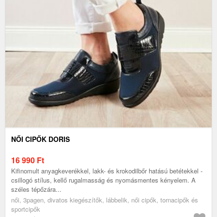
NŐI CIPŐK DORIS
16 990
Ft
Kifinomult anyagkeverékkel, lakk- és krokodilbőr hatású betétekkel -
csillogó stílus, kellő rugalmasság és nyomásmentes kényelem. A
széles tépőzára...
női, 3pagen, divatos kiegészítők, lábbelik, női cipők, tornacipők és
sportcipők