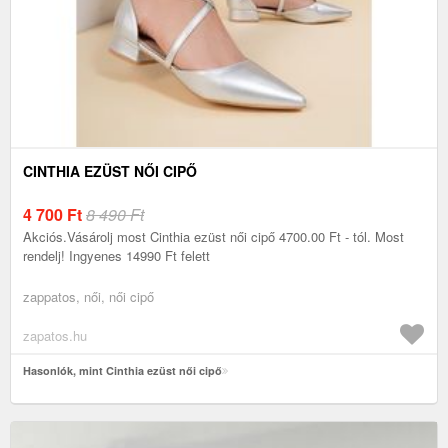
CINTHIA EZÜST NŐI CIPŐ
4 700
Ft
8 490 Ft
Akciós.Vásárolj most Cinthia ezüst női cipő 4700.00 Ft - tól. Most
rendelj! Ingyenes 14990 Ft felett
zappatos, női, női cipő
zapatos.hu
Hasonlók, mint Cinthia ezüst női cipő