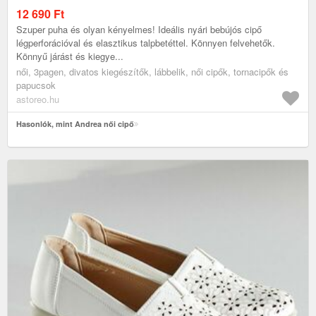
12 690
Ft
Szuper puha és olyan kényelmes! Ideális nyári bebújós cipő
légperforációval és elasztikus talpbetéttel. Könnyen felvehetők.
Könnyű járást és kiegye...
női, 3pagen, divatos kiegészítők, lábbelik, női cipők, tornacipők és
papucsok
astoreo.hu
Hasonlók, mint Andrea női cipő