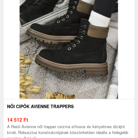
NŐI CIPŐK AVIENNE TRAPPERS
14 512
Ft
A Resti Avienne női trapper csizma stílusos és kényelmes dizájnt
kínál. Robusztus konstrukciójának köszönhetően ideális a hidegebb