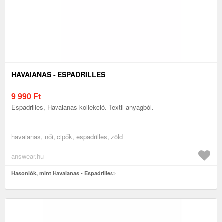
HAVAIANAS - ESPADRILLES
9 990
Ft
Espadrilles, Havaianas kollekció. Textil anyagból.
havaianas, női, cipők, espadrilles, zöld
answear.hu
Hasonlók, mint Havaianas - Espadrilles