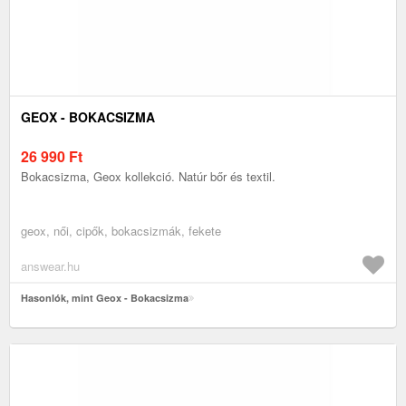
GEOX - BOKACSIZMA
26 990
Ft
Bokacsizma, Geox kollekció. Natúr bőr és textil.
geox, női, cipők, bokacsizmák, fekete
answear.hu
Hasonlók, mint Geox - Bokacsizma