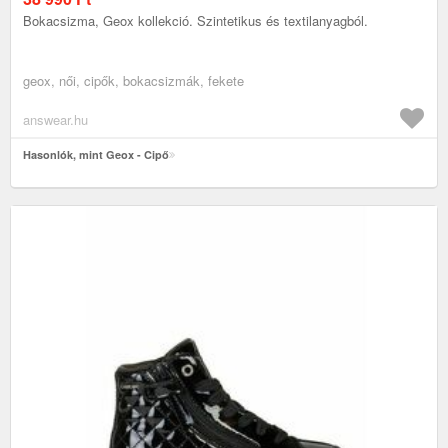
Bokacsizma, Geox kollekció. Szintetikus és textilanyagból.
geox, női, cipők, bokacsizmák, fekete
answear.hu
Hasonlók, mint Geox - Cipő