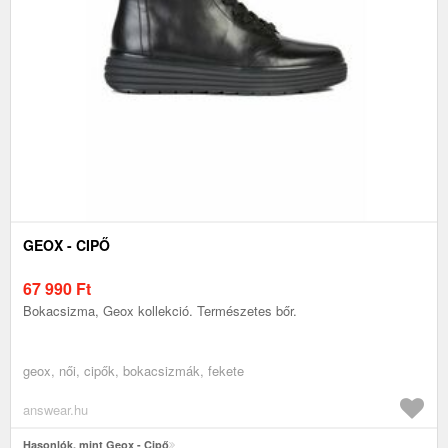
GEOX - CIPŐ
67 990
Ft
Bokacsizma, Geox kollekció. Természetes bőr.
geox, női, cipők, bokacsizmák, fekete
answear.hu
Hasonlók, mint Geox - Cipő