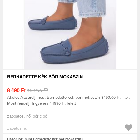
BERNADETTE KÉK BŐR MOKASZIN
8 490
Ft
10 690 Ft
Akciós.Vásárolj most Bernadette kék bőr mokaszin 8490.00 Ft - tól.
Most rendelj! Ingyenes 14990 Ft felett
zappatos, női bőr cipő
zapatos.hu
Hasonlók, mint Bernadette kék bőr mokaszin