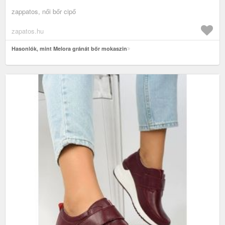
zappatos, női bőr cipő
zapatos.hu
Hasonlók, mint Melora gránát bőr mokaszin