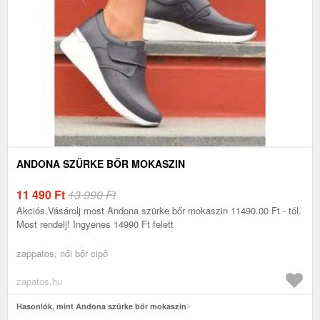
ANDONA SZÜRKE BŐR MOKASZIN
11 490
Ft
13 990 Ft
Akciós.Vásárolj most Andona szürke bőr mokaszin 11490.00 Ft - tól.
Most rendelj! Ingyenes 14990 Ft felett
zappatos, női bőr cipő
zapatos.hu
Hasonlók, mint Andona szürke bőr mokaszin