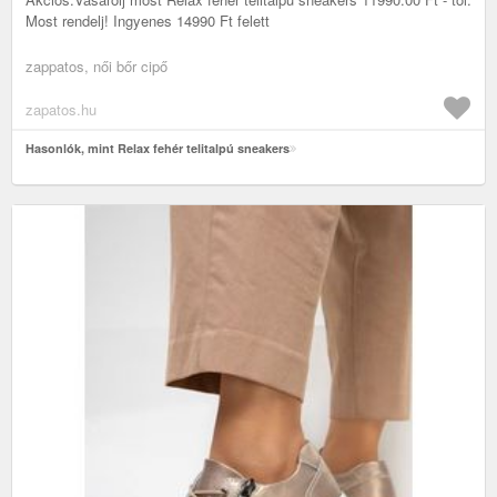
Most rendelj! Ingyenes 14990 Ft felett
zappatos, női bőr cipő
zapatos.hu
Hasonlók, mint Relax fehér telitalpú sneakers