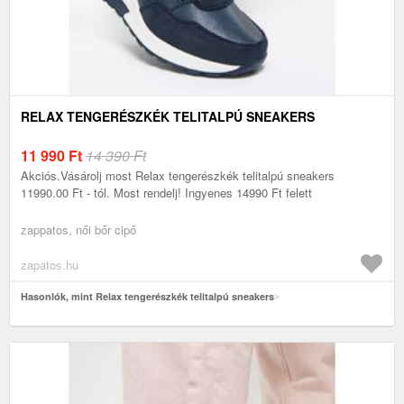
RELAX TENGERÉSZKÉK TELITALPÚ SNEAKERS
11 990
Ft
14 390 Ft
Akciós.Vásárolj most Relax tengerészkék telitalpú sneakers
11990.00 Ft - tól. Most rendelj! Ingyenes 14990 Ft felett
zappatos, női bőr cipő
zapatos.hu
Hasonlók, mint Relax tengerészkék telitalpú sneakers