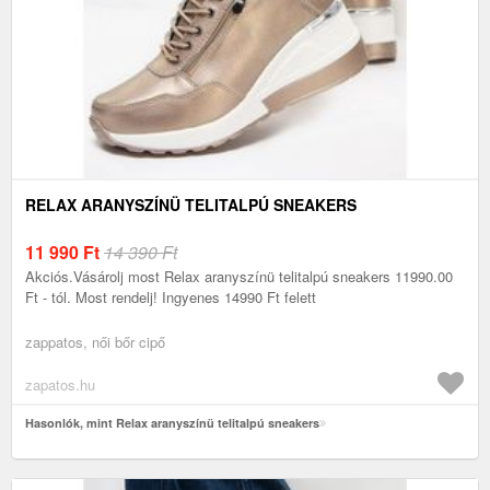
RELAX ARANYSZÍNÜ TELITALPÚ SNEAKERS
11 990
Ft
14 390 Ft
Akciós.Vásárolj most Relax aranyszínü telitalpú sneakers 11990.00
Ft - tól. Most rendelj! Ingyenes 14990 Ft felett
zappatos, női bőr cipő
zapatos.hu
Hasonlók, mint Relax aranyszínü telitalpú sneakers