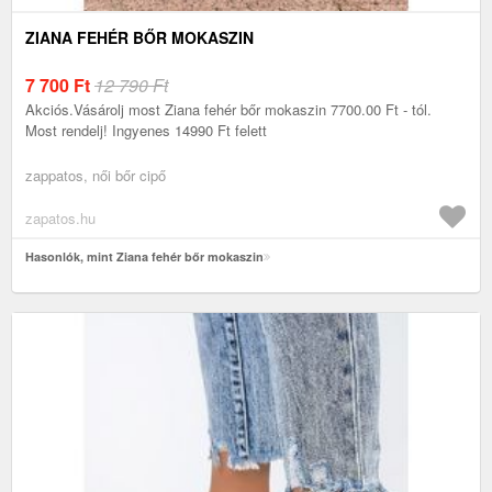
ZIANA FEHÉR BŐR MOKASZIN
7 700
Ft
12 790 Ft
Akciós.Vásárolj most Ziana fehér bőr mokaszin 7700.00 Ft - tól.
Most rendelj! Ingyenes 14990 Ft felett
zappatos, női bőr cipő
zapatos.hu
Hasonlók, mint Ziana fehér bőr mokaszin