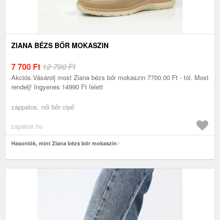
ZIANA BÉZS BŐR MOKASZIN
7 700
Ft
12 790 Ft
Akciós.Vásárolj most Ziana bézs bőr mokaszin 7700.00 Ft - tól. Most
rendelj! Ingyenes 14990 Ft felett
zappatos, női bőr cipő
zapatos.hu
Hasonlók, mint Ziana bézs bőr mokaszin