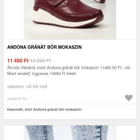
ANDONA GRÁNÁT BŐR MOKASZIN
11 490
Ft
13 990 Ft
Akciós.Vásárolj most Andona gránát bőr mokaszin 11490.00 Ft - tól.
Most rendelj! Ingyenes 14990 Ft felett
zappatos, női bőr cipő
zapatos.hu
Hasonlók, mint Andona gránát bőr mokaszin