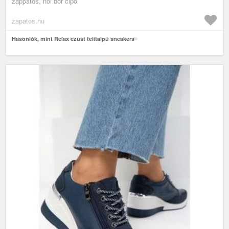
zappatos, női bőr cipő
zapatos.hu
Hasonlók, mint Relax ezüst telitalpú sneakers