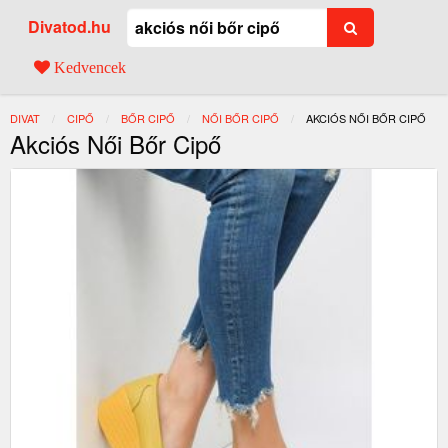
Divatod.hu
Kedvencek
DIVAT
CIPŐ
BŐR CIPŐ
NŐI BŐR CIPŐ
JELENLEGI:
AKCIÓS NŐI BŐR CIPŐ
Akciós Női Bőr Cipő