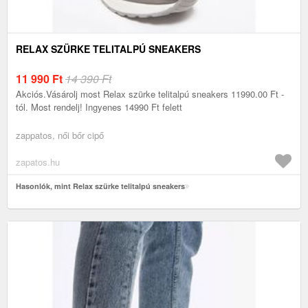
RELAX SZÜRKE TELITALPÚ SNEAKERS
11 990
Ft
14 390 Ft
Akciós.Vásárolj most Relax szürke telitalpú sneakers 11990.00 Ft -
tól. Most rendelj! Ingyenes 14990 Ft felett
zappatos, női bőr cipő
zapatos.hu
Hasonlók, mint Relax szürke telitalpú sneakers