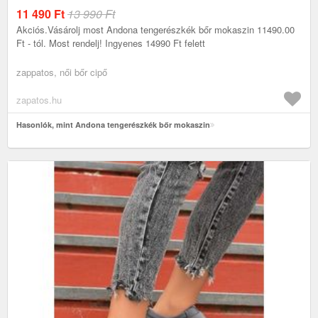
11 490
Ft
13 990 Ft
Akciós.Vásárolj most Andona tengerészkék bőr mokaszin 11490.00
Ft - tól. Most rendelj! Ingyenes 14990 Ft felett
zappatos, női bőr cipő
zapatos.hu
Hasonlók, mint Andona tengerészkék bőr mokaszin