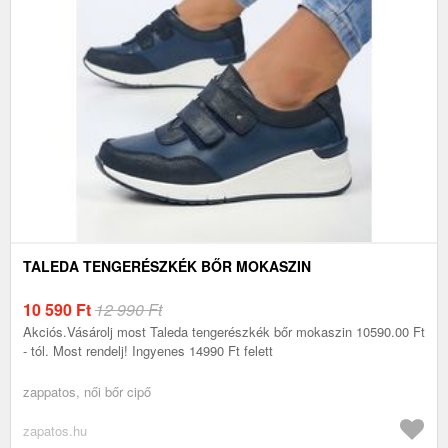
TALEDA TENGERÉSZKÉK BŐR MOKASZIN
10 590
Ft
12 990 Ft
Akciós.Vásárolj most Taleda tengerészkék bőr mokaszin 10590.00 Ft
- tól. Most rendelj! Ingyenes 14990 Ft felett
zappatos, női bőr cipő
zapatos.hu