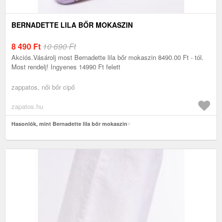
BERNADETTE LILA BŐR MOKASZIN
8 490
Ft
10 690 Ft
Akciós.Vásárolj most Bernadette lila bőr mokaszin 8490.00 Ft - tól.
Most rendelj! Ingyenes 14990 Ft felett
zappatos, női bőr cipő
zapatos.hu
Hasonlók, mint Bernadette lila bőr mokaszin