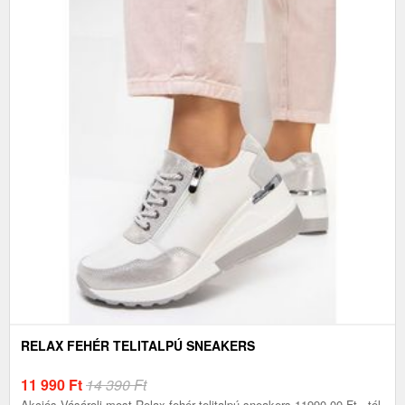
RELAX FEHÉR TELITALPÚ SNEAKERS
11 990
Ft
14 390 Ft
Akciós.Vásárolj most Relax fehér telitalpú sneakers 11990.00 Ft - tól.