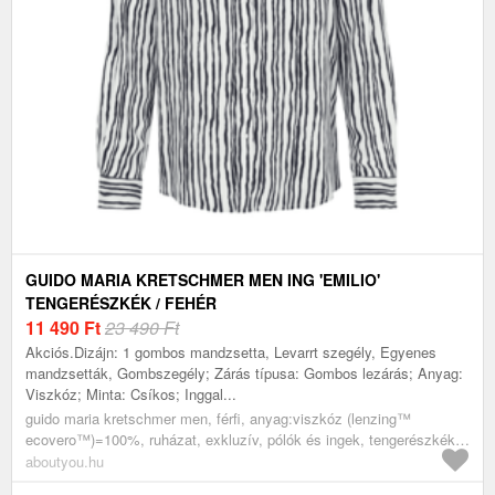
GUIDO MARIA KRETSCHMER MEN ING 'EMILIO'
TENGERÉSZKÉK / FEHÉR
11 490
Ft
23 490 Ft
Akciós.Dizájn: 1 gombos mandzsetta, Levarrt szegély, Egyenes
mandzsetták, Gombszegély; Zárás típusa: Gombos lezárás; Anyag:
Viszkóz; Minta: Csíkos; Inggal...
guido maria kretschmer men, férfi, anyag:viszkóz (lenzing™
ecovero™)=100%, ruházat, exkluzív, pólók és ingek, tengerészkék,
fehér
aboutyou.hu