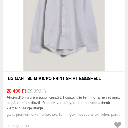
ING GANT SLIM MICRO PRINT SHIRT EGGSHELL
28 490
Ft
56 990 Ft
Akciós.Könnyű anyagból készült, hosszú ujjú férfi ing, amelyet apró,
elegáns minta díszít. A rendkívül előnyös, slim szabású darab
kiemeli viselője alakjá...
gant, prémium divat férfiaknak, férfi ingek, hosszú ujjúk, fehér, pamut
eshopgant.hu