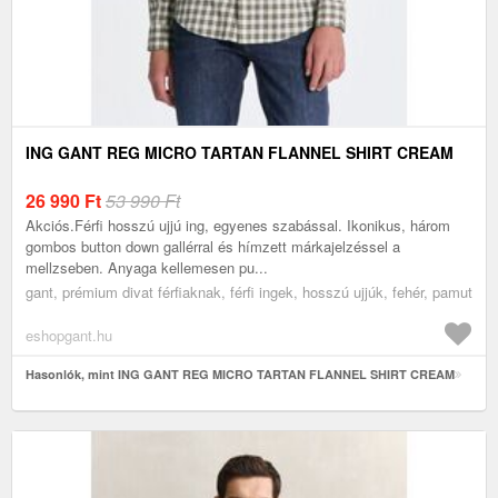
ING GANT REG MICRO TARTAN FLANNEL SHIRT CREAM
26 990
Ft
53 990 Ft
Akciós.Férfi hosszú ujjú ing, egyenes szabással. Ikonikus, három
gombos button down gallérral és hímzett márkajelzéssel a
mellzseben. Anyaga kellemesen pu...
gant, prémium divat férfiaknak, férfi ingek, hosszú ujjúk, fehér, pamut
eshopgant.hu
Hasonlók, mint ING GANT REG MICRO TARTAN FLANNEL SHIRT CREAM