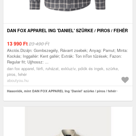
DAN FOX APPAREL ING 'DANIEL' SZÜRKE / PIROS / FEHÉR
13 990
Ft
23 490 Ft
Akciós.Dizájn: Gombszegély, Rávarrt zsebek; Anyag: Pamut; Minta:
Kockás; Inggallér: Kent gallér; Extrák: Ton inTon tűzések; Fazon:
Regular fit; Ujjhossz: ...
dan fox apparel, férfi, ruházat, exkluzív, pólók és ingek, szürke,
piros, fehér
aboutyou.hu
Hasonlók, mint DAN FOX APPAREL Ing 'Daniel' szürke / piros / fehér