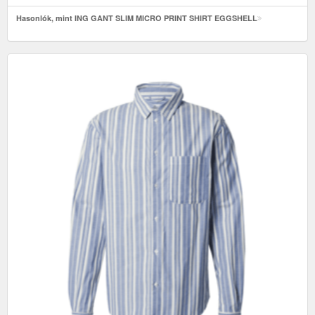
Hasonlók, mint ING GANT SLIM MICRO PRINT SHIRT EGGSHELL