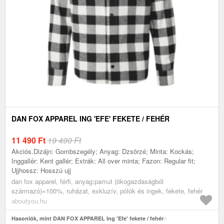
DAN FOX APPAREL ING 'EFE' FEKETE / FEHÉR
11 490
Ft
19 490 Ft
Akciós.Dizájn: Gombszegély; Anyag: Dzsörzé; Minta: Kockás;
Inggallér: Kent gallér; Extrák: All over minta; Fazon: Regular fit;
Ujjhossz: Hosszú ujj
dan fox apparel, férfi, anyag:pamut (ökogazdaságból
származó)=100%, ruházat, exkluzív, pólók és ingek, fekete, fehér
aboutyou.hu
Hasonlók, mint DAN FOX APPAREL Ing 'Efe' fekete / fehér