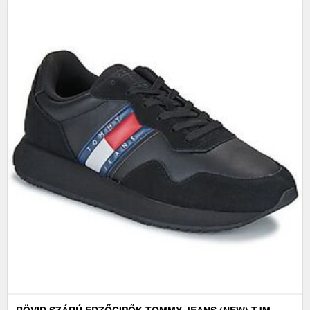
RÖVID SZÁRÚ EDZŐCIPŐK TOMMY JEANS (NEW) TJM