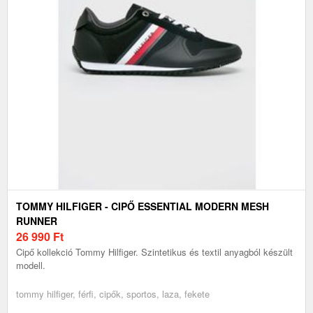
TOMMY HILFIGER - CIPŐ ESSENTIAL MODERN MESH
RUNNER
26 990
Ft
Cipő kollekció Tommy Hilfiger. Szintetikus és textil anyagból készült
modell.
tommy hilfiger, férfi, cipők, sportos, laza, fekete