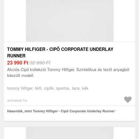
TOMMY HILFIGER - CIPŐ CORPORATE UNDERLAY
RUNNER
23 990
Ft
32 990 Ft
Akciós.Cipő kollekció Tommy Hilfiger. Szintetikus és textil anyagból
készült modell.
tommy hilfiger, férfi, cipők, sportos, laza, kék
answear.hu
Hasonlók, mint Tommy Hilfiger - Cipő Corporate Underlay Runner