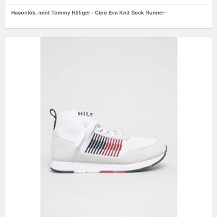
Hasonlók, mint Tommy Hilfiger - Cipő Eva Knit Sock Runner