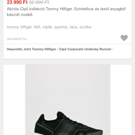
23 990
Ft
32 990 Ft
Akciós.Cipő kollekció Tommy Hilfiger. Szintetikus és textil anyagból
készült modell.
tommy hilfiger, férfi, cipők, sportos, laza, szürke
answear.hu
Hasonlók, mint Tommy Hilfiger - Cipő Corporate Underlay Runner