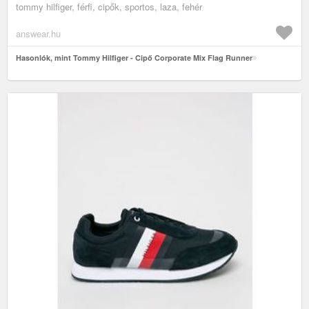
tommy hilfiger, férfi, cipők, sportos, laza, fehér
answear.hu
Hasonlók, mint Tommy Hilfiger - Cipő Corporate Mix Flag Runner