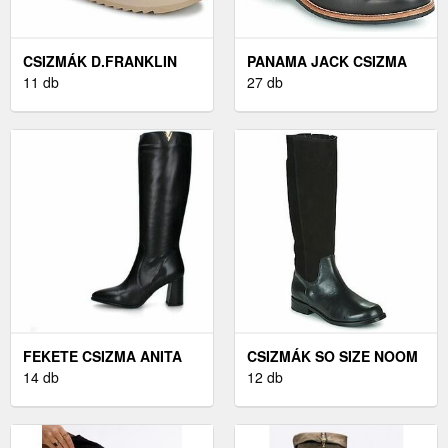
CSIZMÁK D.FRANKLIN
PANAMA JACK CSIZMA
NORDIC 370
11 db
FEKETE
27 db
FEKETE CSIZMA ANITA
CSIZMÁK SO SIZE NOOM
14 db
12 db