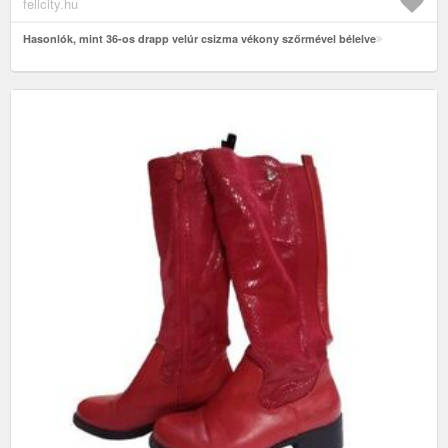
felicity.hu
Hasonlók, mint 36-os drapp velúr csizma vékony szőrmével bélelve