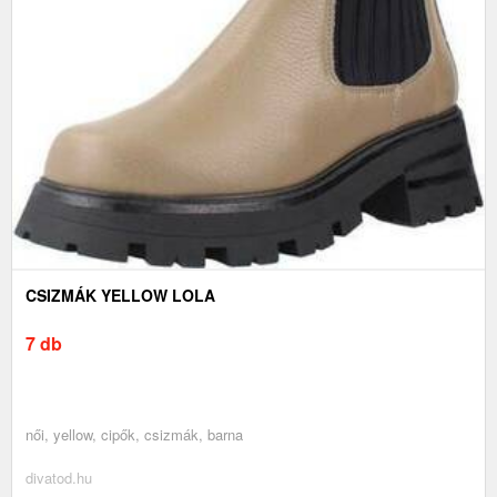
CSIZMÁK YELLOW LOLA
7 db
női, yellow, cipők, csizmák, barna
divatod.hu