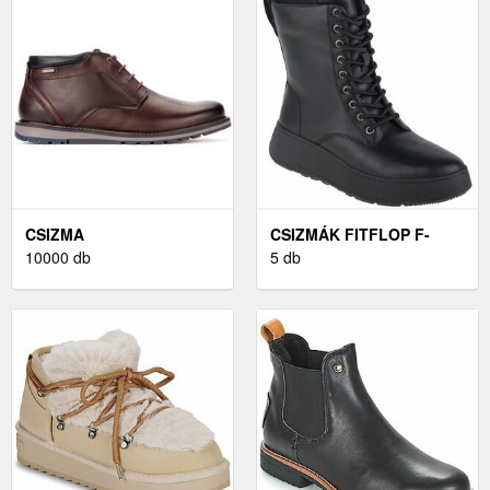
CSIZMA
CSIZMÁK FITFLOP F-
10000 db
MODE
5 db