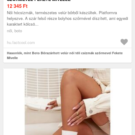
12 345
Ft
Női hócsizmák, természetes velúr bőrből készültek. Platformra
helyezve. A szár felső része bolyhos szőrmével díszített, ami egyedi
karaktert kölcsö...
női, boto
hu.factcool.com
Hasonlók, mint Boto Bőrszárított velúr női téli csizmák szőrmevel Fekete
Mivelle