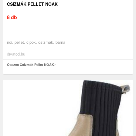
CSIZMÁK PELLET NOAK
8 db
női, pellet, cipők, csizmák, barna
divatod.hu
Összes Csizmák Pellet NOAK