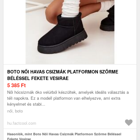
BOTO NŐI HAVAS CSIZMÁK PLATFORMON SZŐRME
BÉLÉSSEL FEKETE VESIRAE
5 385
Ft
Női hócsizmák öko velúrból készültek, amelyek ideális választás a
téli napokra. Ez a modell platformon van elhelyezve, ami extra
kényelmet és stabi...
női, boto
hu.factcool.com
Hasonlók, mint Boto Női Havas Csizmák Platformon Szőrme Béléssel
Fekete Vesirae