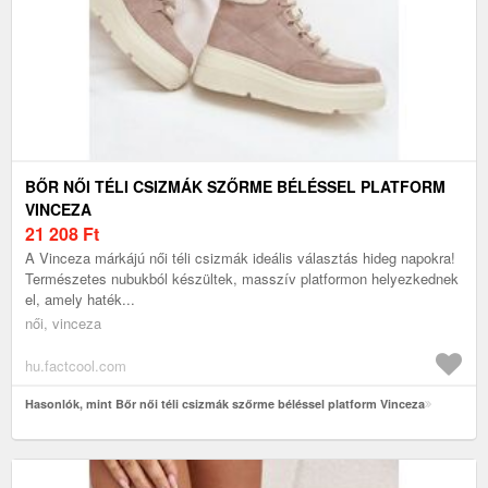
BŐR NŐI TÉLI CSIZMÁK SZŐRME BÉLÉSSEL PLATFORM
VINCEZA
21 208
Ft
A Vinceza márkájú női téli csizmák ideális választás hideg napokra!
Természetes nubukból készültek, masszív platformon helyezkednek
el, amely haték...
női, vinceza
hu.factcool.com
Hasonlók, mint Bőr női téli csizmák szőrme béléssel platform Vinceza