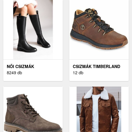
NŐI CSIZMÁK
CSIZMÁK TIMBERLAND
8249 db
SPRINT TREKKER
12 db