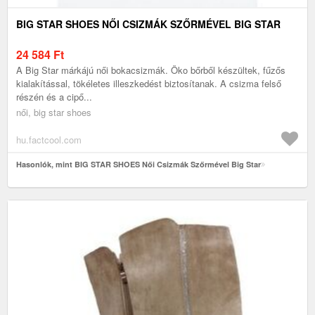
BIG STAR SHOES NŐI CSIZMÁK SZŐRMÉVEL BIG STAR
24 584
Ft
A Big Star márkájú női bokacsizmák. Öko bőrből készültek, fűzős
kialakítással, tökéletes illeszkedést biztosítanak. A csizma felső
részén és a cipő...
női, big star shoes
hu.factcool.com
Hasonlók, mint BIG STAR SHOES Női Csizmák Szőrmével Big Star