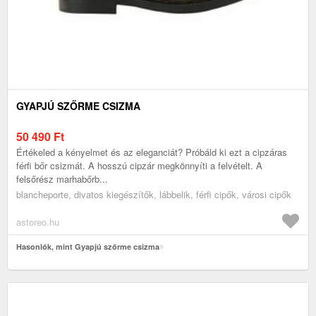
GYAPJÚ SZŐRME CSIZMA
50 490
Ft
Értékeled a kényelmet és az eleganciát? Próbáld ki ezt a cipzáras
férfi bőr csizmát. A hosszú cipzár megkönnyíti a felvételt. A
felsőrész marhabőrb...
blancheporte, divatos kiegészítők, lábbelik, férfi cipők, városi cipők
astoreo.hu
Hasonlók, mint Gyapjú szőrme csizma