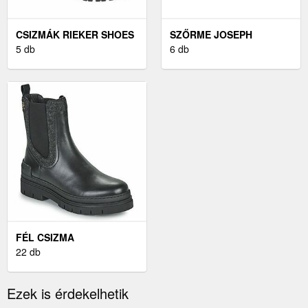
CSIZMÁK RIEKER SHOES
SZŐRME JOSEPH
5 db
RIBKOFF
6 db
FÉL CSIZMA
22 db
Ezek is érdekelhetik