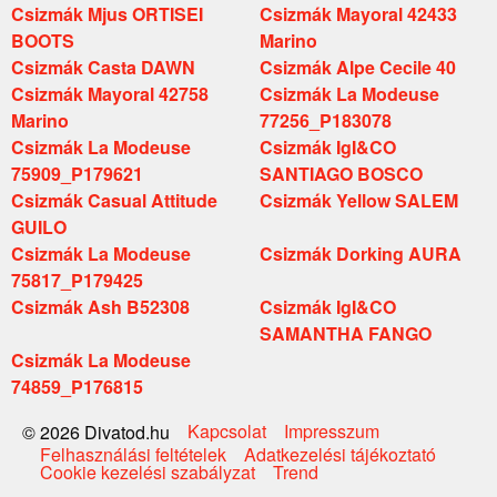
Csizmák Mjus ORTISEI
Csizmák Mayoral 42433
BOOTS
Marino
Csizmák Casta DAWN
Csizmák Alpe Cecile 40
Csizmák Mayoral 42758
Csizmák La Modeuse
Marino
77256_P183078
Csizmák La Modeuse
Csizmák IgI&CO
75909_P179621
SANTIAGO BOSCO
Csizmák Casual Attitude
Csizmák Yellow SALEM
GUILO
Csizmák La Modeuse
Csizmák Dorking AURA
75817_P179425
Csizmák Ash B52308
Csizmák IgI&CO
SAMANTHA FANGO
Csizmák La Modeuse
74859_P176815
Kapcsolat
Impresszum
© 2026 Divatod.hu
Felhasználási feltételek
Adatkezelési tájékoztató
Cookie kezelési szabályzat
Trend