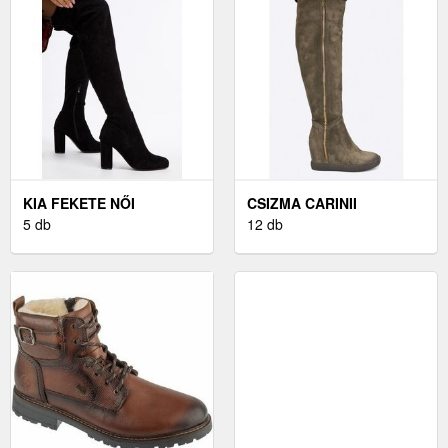
KIA FEKETE NŐI
CSIZMA CARINII
CSIZMÁK
5 db
12 db