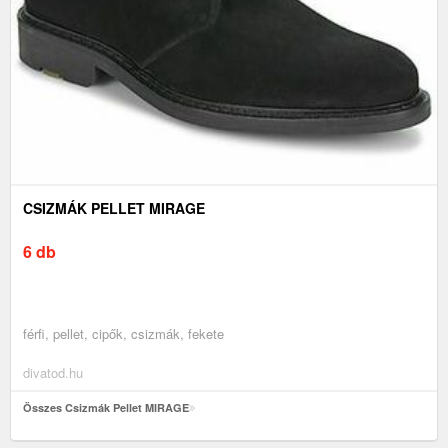
CSIZMÁK PELLET MIRAGE
6 db
férfi, pellet, cipők, csizmák, fekete
divatod.hu
Összes Csizmák Pellet MIRAGE