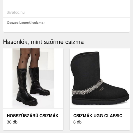
' '
divatod.hu
Összes Lasocki csizma
Hasonlók, mint szőrme csizma
HOSSZÚSZÁRÚ CSIZMÁK
CSIZMÁK UGG CLASSIC
36 db
SHORT
6 db