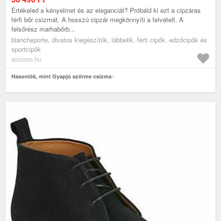
Értékeled a kényelmet és az eleganciát? Próbáld ki ezt a cipzáras
férfi bőr csizmát. A hosszú cipzár megkönnyíti a felvételt. A
felsőrész marhabőrb...
blancheporte, divatos kiegészítők, lábbelik, férfi cipők, edzőcipők és
sportcipők
astoreo.hu
Hasonlók, mint Gyapjú szőrme csizma