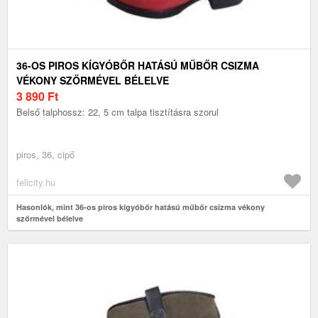
36-OS PIROS KÍGYÓBŐR HATÁSÚ MŰBŐR CSIZMA
VÉKONY SZŐRMÉVEL BÉLELVE
3 890
Ft
Belső talphossz: 22, 5 cm talpa tisztításra szorul
piros, 36, cipő
felicity.hu
Hasonlók, mint 36-os piros kígyóbőr hatású műbőr csizma vékony
szőrmével bélelve