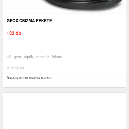
GEOX CSIZMA FEKETE
133 db
női, geox, cipők, csizmák, fekete
divatod.hu
Összes GEOX Csizma fekete