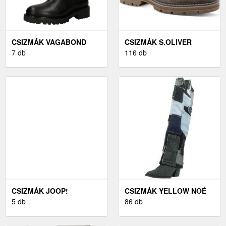
CSIZMÁK VAGABOND
CSIZMÁK S.OLIVER
KENOVA
7 db
116 db
CSIZMÁK JOOP!
CSIZMÁK YELLOW NOÉ
5 db
86 db