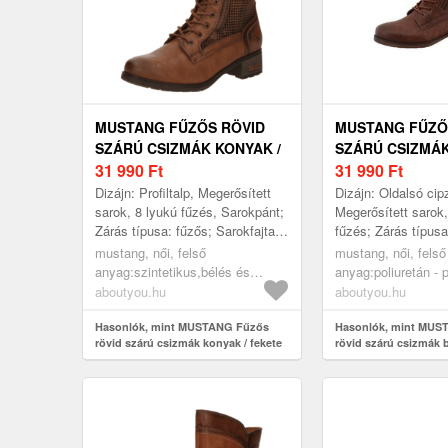
MUSTANG FŰZŐS RÖVID
MUSTANG FŰZŐ
SZÁRÚ CSIZMÁK KONYAK /
SZÁRÚ CSIZMÁ
FEKETE
31 990
Ft
31 990
Ft
Dizájn: Profiltalp, Megerősített
Dizájn: Oldalsó cip
sarok, 8 lyukú fűzés, Sarokpánt;
Megerősített sarok,
Zárás típusa: fűzős; Sarokfajta:
fűzés; Zárás típusa
Tömbsarok; Anyag: Műbőr;
Sarokfajta: Tömbsa
mustang, női, felső
mustang, női, felső
Anyag: Műbőr; Cipőorr: ...
Műbőr; Minta: Unive
anyag:szintetikus,bélés és
anyag:poliuretán - 
színek; An...
fedőtalp:szintetikus,textil,járótalp:gumi,
(újrahasznosított),p
aboutyou.hu
aboutyou.hu
cipők, rövid szárú csizmák,
pes,bélés és
fűzős rövid szárú csizmák,
Hasonlók, mint MUSTANG Fűzős
fedőtalp:textil,járót
Hasonlók, mint MUS
rövid szárú csizmák konyak / fekete
rövid szárú csizmák 
konyak, fekete
cipők, rövid szárú 
fűzős rövid szárú 