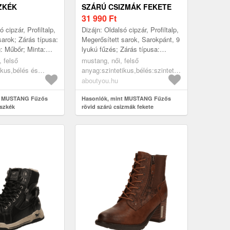
ZKÉK
SZÁRÚ CSIZMÁK FEKETE
31 990
Ft
 cipzár, Profiltalp,
Dizájn: Oldalsó cipzár, Profiltalp,
sarok; Zárás típusa:
Megerősített sarok, Sarokpánt, 9
: Műbőr; Minta:
lyukú fűzés; Zárás típusa:
zínek; Anyag:
Cipzár; Anyag: Műbőr; Minta:
, felső
mustang, női, felső
r: Kerek...
Univerzális színek; Pl...
ikus,bélés és
anyag:szintetikus,bélés:szintetikus,fedőtalpbetét:t
,járótalp:gumi,
cipők, rövid szárú csizmák,
aboutyou.hu
 és rövid szárú
fűzős rövid szárú csizmák,
ős csizmák,
t MUSTANG Fűzős
fekete
Hasonlók, mint MUSTANG Fűzős
észkék
rövid szárú csizmák fekete