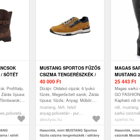
ANCSOK
MUSTANG SPORTOS FŰZŐS
MAGAS SA
 / SÖTÉT
CSIZMA TENGERÉSZKÉK /
MUSTANG 2
SÁFRÁNY / FEKETE
40 000
Ft
BLACK
25 443
Ft
ár, Profiltalp,
Dizájn: Oldalsó cipzár, 6 lyukú
Magas sarkú 
 Zárás típusa:
fűzés, Megerősített sarok; Zárás
GO FASHION
: Tömbsarok;
típusa: fűzős; Anyag: Műbőr;
Kapható női m
a:
Minta: Univerzális színek;
Cipők > Maga
mustang, férfi, felső
női, mustang,
 Műbőr;...
Anyag: Műbőr; Cipőorr: Ker...
pes,poliuretán
anyag:poliuretán - pur
sarkú csizmák
ott),bélés és
(újrahasznosított),poliészter -
aboutyou.hu
spartoo.hu
talp:műanyag,
pes,bélés és
zmák,
TANG
fedőtalp:textil,járótalp:műanyag,
Hasonlók, mint MUSTANG Sportos
Hasonlók, mint
rna / sötét
fűzős csizma tengerészkék / sáfrány
csizmák Musta
sötét barna
cipők, félcipők, sportos félcipők,