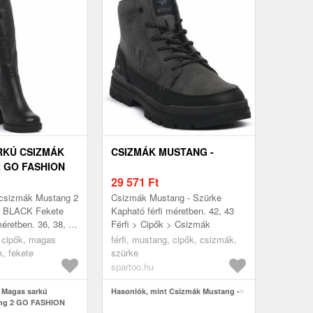
RKÚ CSIZMÁK
CSIZMÁK MUSTANG -
 GO FASHION
29 571
Ft
csizmák Mustang 2
Csizmák Mustang - Szürke
 BLACK Fekete
Kapható férfi méretben. 42, 43
éretben. 36, 38, 40
Férfi > Cipők > Csizmák
s sarkú csizmák
 cipők, magas
férfi, mustang, cipők, csizmák,
, fekete
szürke
spartoo.hu
 Magas sarkú
Hasonlók, mint Csizmák Mustang -
ng 2 GO FASHION