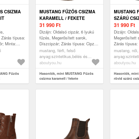
S CSIZMA
MUSTANG FŰZŐS CSIZMA
MUSTANG F
IT
KARAMELL / FEKETE
SZÁRÚ CSI
31 990
Ft
31 990
Ft
és,
Dizájn: Oldalsó cipzár, 6 lyukú
Dizájn: Oldalsó
 Zárás típusa:
fűzés, Megerősített sarok,
Megerősített 
r; Minta:
Díszcipzár; Zárás típusa: Cipzár;
Zárás típusa:
; Anyag:
Anyag: Műbőr; Minta:
Műbőr; Minta:
ő
mustang, férfi, felső
mustang, női,
ek orr;
színtömbös; Anyag: Műbőr;
színek; Anyag
lp:gumi,
anyag:szintetikus,bélés és
anyag:szintet
Cipőorr...
etikus,járótalp:szintetikus,
fedőtalp:textil,járótalp:műanyag,
fedőtalp:textil
aboutyou.hu
aboutyou.hu
övid szárú
cipők, hosszú és rövid szárú
cipők, rövid 
zmák, antracit
TANG Fűzős
csizmák, fűzős csizmák,
Hasonlók, mint MUSTANG Fűzős
fűzős rövid s
Hasonlók, min
t
csizma karamell / fekete
rövid szárú csi
karamell, fekete
fekete