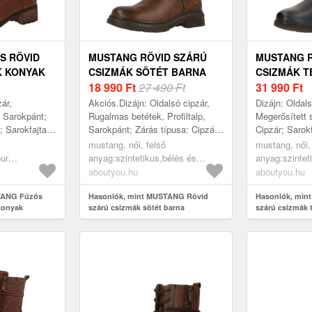
S RÖVID
MUSTANG RÖVID SZÁRÚ
MUSTANG R
K KONYAK
CSIZMÁK SÖTÉT BARNA
CSIZMÁK T
18 990
Ft
27 490 Ft
SÖTÉT BA
31 990
Ft
zár,
Akciós.Dizájn: Oldalsó cipzár,
Dizájn: Oldalsó
, Sarokpánt;
Rugalmas betétek, Profiltalp,
Megerősített 
; Sarokfajta:
Sarokpánt; Zárás típusa: Cipzár;
Cipzár; Sarok
 Műbőr;
Anyag: Műbőr; Minta: Univerzális
Anyag: Műbőr;
mustang, női, felső
mustang, női,
színek;
színek; Anyag: Műbőr; Cipőo...
színek; Anyag
pur
anyag:szintetikus,bélés és
anyag:szintet
bélés és
fedőtalp:textil,járótalp:műanyag,
fedőtalp:texti
aboutyou.hu
aboutyou.hu
alp:gumi,
akciók, cipők, rövid szárú
cipők, rövid 
csizmák,
TANG Fűzős
csizmák, klasszikus rövid szárú
Hasonlók, mint MUSTANG Rövid
klasszikus rö
Hasonlók, min
konyak
szárú csizmák sötét barna
szárú csizmák 
csizmák,
csizmák, sötét barna
tengerészkék,
barna