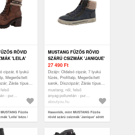
ŰZŐS RÖVID
MUSTANG FŰZŐS RÖVID
MÁK 'LEILA'
SZÁRÚ CSIZMÁK 'JANIQUE'
NA /
SÖTÉT BÉZS /
27 490
Ft
EBARNA
TENGERÉSZKÉK / SÖTÉT
ó cipzár, 6 lyukú
Dizájn: Oldalsó cipzár, 7 lyukú
BARNA
alp, Megerősített
fűzés, Profiltalp, Megerősített
pzár; Zárás típusa:
sarok, Díszcipzár; Zárás típusa:
ajta: Tömbsarok;
fűzős; Anyag: Műbőr; Minta:
 felső
mustang, női, felső
 Minta:...
Univerzális színek; An...
án - pur
anyag:poliuretán - pur
ott),poliészter -
(újrahasznosított),poliészter -
aboutyou.hu
edőtalp:poliészter -
pes,bélés és
műanyag, cipők,
t MUSTANG Fűzős
fedőtalp:textil,járótalp:műanyag,
Hasonlók, mint MUSTANG Fűzős
zmák 'Leila' bézs /
rövid szárú csizmák 'Janique' sötét
sizmák, fűzős rövid
cipők, rövid szárú csizmák,
nyebarna
bézs / tengerészkék / sötét barna
, bézs, barna,
fűzős rövid szárú csizmák, sötét
na
bézs, tengerészkék, sötét barna