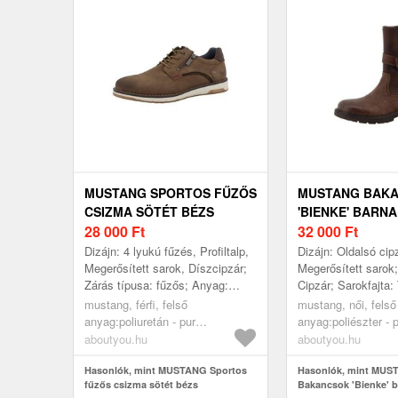
MUSTANG SPORTOS FŰZŐS
MUSTANG BAK
CSIZMA SÖTÉT BÉZS
'BIENKE' BARNA
28 000
Ft
BARNA
32 000
Ft
Dizájn: 4 lyukú fűzés, Profiltalp,
Dizájn: Oldalsó cipz
Megerősített sarok, Díszcipzár;
Megerősített sarok;
Zárás típusa: fűzős; Anyag:
Cipzár; Sarokfajta
Műbőr; Minta: Univerzális
Anyag: Műbőr; Mint
mustang, férfi, felső
mustang, női, felső
színek; Anyag: Műbőr; Cipő...
színtömbös; Anyag:
anyag:poliuretán - pur
anyag:poliészter - 
(újrahasznosított),bélés és
- pur (újrahasznosít
aboutyou.hu
aboutyou.hu
fedőtalp:textil,járótalp:műanyag,
fedőtalp:textil,járó
cipők, félcipők, sportos félcipők,
Hasonlók, mint MUSTANG Sportos
akciók, cipők, csi
Hasonlók, mint MUS
fűzős csizma sötét bézs
Bakancsok 'Bienke' ba
sötét bézs
bakancsok, barna, 