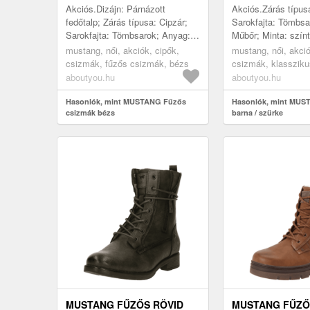
Akciós.Dizájn: Párnázott
Akciós.Zárás típusa
fedőtalp; Zárás típusa: Cipzár;
Sarokfajta: Tömbsa
Sarokfajta: Tömbsarok; Anyag:
Műbőr; Minta: szín
Műbőr; Minta: Univerzális
Anyag: Műbőr; Cipő
mustang, női, akciók, cipők,
mustang, női, akció
színek; Anyag: Műbőr; Cipőorr:
orr; Bélelt: Melegen
csizmák, fűzős csizmák, bézs
csizmák, klasszik
Kerek orr;...
Sarokmagass...
barna, szürke
aboutyou.hu
aboutyou.hu
Hasonlók, mint MUSTANG Fűzős
Hasonlók, mint MUS
csizmák bézs
barna / szürke
MUSTANG FŰZŐS RÖVID
MUSTANG FŰZŐ