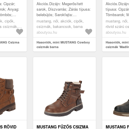
: Cipzár;
Akciós.Dizájn: Megerősített
Akciós.Dizájn:
rok; Anyag:
sarok, Díszvarrás; Zárás típusa:
típusa: Cipzár
tömbös;
belebújós; Sarokfajta:
Tömbsarok; Mi
orr: Kerek
Tömbsarok; Anyag: Műbőr;
színek; Platf
k, cipők,
mustang, női, akciók, cipők,
mustang, női,
 bélelt;
Anyag: Műbőr; Cipőorr: Kerek
Anyag: Műbőr;
us csizmák,
csizmák, bakancsok, barna
rövid szárú c
orr; Extrák: Cím...
orr...
csizmák, bar
aboutyou.hu
aboutyou.hu
TANG Csizma
Hasonlók, mint MUSTANG Cowboy
Hasonlók, min
csizmák barna
csizmák 'Madli
S RÖVID
MUSTANG FŰZŐS CSIZMA
MUSTANG F