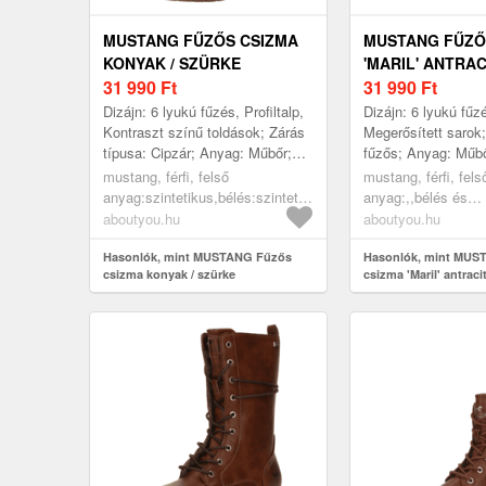
MUSTANG FŰZŐS CSIZMA
MUSTANG FŰZŐ
KONYAK / SZÜRKE
'MARIL' ANTRAC
31 990
Ft
31 990
Ft
Dizájn: 6 lyukú fűzés, Profiltalp,
Dizájn: 6 lyukú fűz
Kontraszt színű toldások; Zárás
Megerősített sarok;
típusa: Cipzár; Anyag: Műbőr;
fűzős; Anyag: Műbő
Minta: Univerzális színek;
Univerzális színek
mustang, férfi, felső
mustang, férfi, fels
Anyag: Műbőr; Cipőorr: ...
Műbőr; Cipőorr: Ker
anyag:szintetikus,bélés:szintetikus,fedőtalpbetét:textil,járóta
anyag:,,bélés és
Extrák: ...
cipők, hosszú és rövid szárú
fedőtalp:textil,szint
aboutyou.hu
aboutyou.hu
csizmák, fűzős csizmák,
cipők, hosszú és r
konyak, szürke
Hasonlók, mint MUSTANG Fűzős
csizmák, fűzős csi
Hasonlók, mint MUS
csizma konyak / szürke
csizma 'Maril' antraci