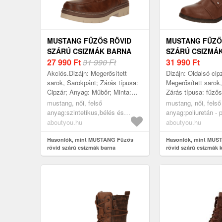
MUSTANG FŰZŐS RÖVID
MUSTANG FŰZŐ
SZÁRÚ CSIZMÁK BARNA
SZÁRÚ CSIZMÁ
27 990
Ft
31 990 Ft
31 990
Ft
Akciós.Dizájn: Megerősített
Dizájn: Oldalsó cip
sarok, Sarokpánt; Zárás típusa:
Megerősített sarok
Cipzár; Anyag: Műbőr; Minta:
Zárás típusa: fűzős
Univerzális színek; Platform:
Tömbsarok; Anyag:
mustang, női, felső
mustang, női, felső
Platformmal; Anyag: Műbőr;
Minta: Univerzális 
anyag:szintetikus,bélés és
anyag:poliuretán - 
Cipőorr:...
Anyag: ...
fedőtalp:szintetikus,járótalp:gumi,
(újrahasznosított),
aboutyou.hu
aboutyou.hu
akciók, cipők, rövid szárú
fedőtalp:textil,járót
csizmák, fűzős rövid szárú
Hasonlók, mint MUSTANG Fűzős
cipők, rövid szárú 
Hasonlók, mint MUS
rövid szárú csizmák barna
rövid szárú csizmák 
csizmák, barna
fűzős rövid szárú 
konyak