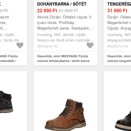
K
DOHÁNYBARNA / SÖTÉT
TENGERÉS
KONYAK
0 Ft
BARNA
22 990
Ft
31 990 Ft
31 990
Ft
názott
Akciós.Dizájn: Oldalsó cipzár, 5
Dizájn: Oldalsó
űzés,
lyukú fűzés, Profiltalp,
Megerősített 
rő,
Megerősített sarok, Sarokpánt;
Cipzár; Anyag
 Zárás típusa:
Zárás típusa: fűzős; Anyag:
Univerzális s
k, cipők,
mustang, férfi, akciók, cipők,
mustang, férfi
 Tömbsarok;
Műbőr; Minta: színtömbös;
Műbőr; Cipőor
, fűzős rövid
hosszú és rövid szárú csizmák,
anyag:szintet
.
Anyag: Műbő...
koládé,
fűzős csizmák, dohánybarna,
fedőtalp:textil
aboutyou.hu
aboutyou.hu
sötét barna
cipők, hosszú
TANG Fűzős
Hasonlók, mint MUSTANG Fűzős
csizmák, fűz
Hasonlók, min
csokoládé /
csizma dohánybarna / sötét barna
csizma tenger
tengerészkék