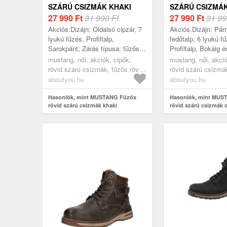
SZÁRÚ CSIZMÁK KHAKI
SZÁRÚ CSIZMÁ
27 990
Ft
31 990 Ft
CSOKOLÁDÉ / 
27 990
Ft
31 99
Akciós.Dizájn: Oldalsó cipzár, 7
Akciós.Dizájn: Pár
lyukú fűzés, Profiltalp,
fedőtalp, 6 lyukú f
Sarokpánt; Zárás típusa: fűzős;
Profiltalp, Bokáig é
Anyag: Műbőr; Minta: Univerzális
Megerősített sarok;
mustang, női, akciók, cipők,
mustang, női, akció
színek; Anyag: Műbőr; Cipőorr:
fűzős; Sarokfajta:
rövid szárú csizmák, fűzős rövid
rövid szárú csizmák
...
Anyag: Műbőr; Mi..
szárú csizmák, khaki
szárú csizmák, cso
aboutyou.hu
aboutyou.hu
konyak
Hasonlók, mint MUSTANG Fűzős
Hasonlók, mint MUS
rövid szárú csizmák khaki
rövid szárú csizmák 
konyak