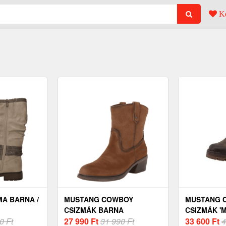
Ke
A BARNA /
MUSTANG COWBOY
MUSTANG 
CSIZMÁK BARNA
CSIZMÁK '
0 Ft
27 990
Ft
31 990 Ft
33 600
Ft
4