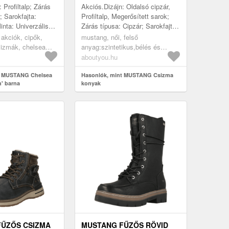
 Profiltalp; Zárás
Akciós.Dizájn: Oldalsó cipzár,
; Sarokfajta:
Profiltalp, Megerősített sarok;
nta: Univerzális
Zárás típusa: Cipzár; Sarokfajta:
orm: Platformmal;
Tömbsarok; Anyag: Műbőr;
 akciók, cipők,
mustang, női, felső
 Cipőorr: Kerek
Minta: Univerzális színek;
sizmák, chelsea
anyag:szintetikus,bélés és
Anyag...
na
fedőtalp:textil,járótalp:műanyag,
aboutyou.hu
akciók, cipők, csizmák,
t MUSTANG Chelsea
klasszikus csizmák, konyak
Hasonlók, mint MUSTANG Csizma
n' barna
konyak
ŰZŐS CSIZMA
MUSTANG FŰZŐS RÖVID