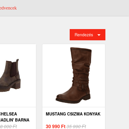
dvencek
Rendezés
CHELSEA
MUSTANG CSIZMA KONYAK
MADLIN' BARNA
8 000 Ft
30 990
Ft
35 990 Ft