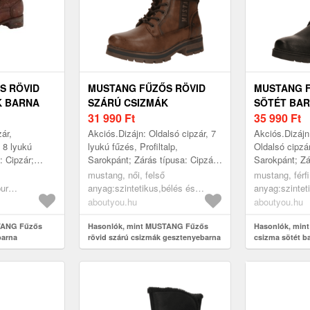
S RÖVID
MUSTANG FŰZŐS RÖVID
MUSTANG F
K BARNA
SZÁRÚ CSIZMÁK
SÖTÉT BAR
GESZTENYEBARNA /
31 990
Ft
35 990
Ft
BARNA MELÍR
zár,
Akciós.Dizájn: Oldalsó cipzár, 7
Akciós.Dizájn
 8 lyukú
lyukú fűzés, Profiltalp,
Oldalsó cipzár
: Cipzár;
Sarokpánt; Zárás típusa: Cipzár;
Sarokpánt; Zá
rok; Anyag:
Sarokfajta: Tömbsarok; Anyag:
Sarokfajta: T
mustang, női, felső
mustang, férfi
rzális
Műbőr; Minta: Logó nyomtatás;
Műbőr; Minta
pur
anyag:szintetikus,bélés és
anyag:szintet
Pla...
Anya...
oliészter -
fedőtalp:textil,járótalp:műanyag,
fedőtalp:texti
aboutyou.hu
aboutyou.hu
cipők, rövid szárú csizmák,
gumi - tpr, ci
alp:gumi,
TANG Fűzős
fűzős rövid szárú csizmák,
Hasonlók, mint MUSTANG Fűzős
szárú csizmá
Hasonlók, min
barna
rövid szárú csizmák gesztenyebarna
csizma sötét ba
csizmák,
gesztenyebarna, barna melír
sötét barna, f
/ barna melír
csizmák, barna