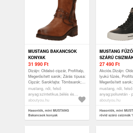
MUSTANG BAKANCSOK
MUSTANG FŰZŐ
KONYAK
SZÁRÚ CSIZMÁK
31 990
Ft
TESTSZÍNŰ / FE
27 490
Ft
Dizájn: Oldalsó cipzár, Profiltalp,
Akciós.Dizájn: Olda
Megerősített sarok; Zárás típusa:
lyukú fűzés, Profilt
Cipzár; Sarokfajta: Tömbsarok;
Megerősített sarok;
Anyag: Műbőr; Minta: Univerzális
Cipzár; Anyag: Műb
mustang, női, felső
mustang, női, felső
színek; Anyag...
Univerzális színek
anyag:szintetikus,bélés és
anyag:poliuretán - 
Műbőr;...
fedőtalp:textil,járótalp:gumi,
(újrahasznosított),p
aboutyou.hu
aboutyou.hu
cipők, csizmák, bakancsok,
pes,bélés és
konyak
Hasonlók, mint MUSTANG
fedőtalp:textil,járót
Hasonlók, mint MUS
Bakancsok konyak
rövid szárú csizmák '
cipők, rövid szárú 
testszínű / fekete
fűzős rövid szárú 
testszínű, fekete