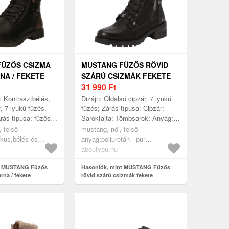
ŰZŐS CSIZMA
MUSTANG FŰZŐS RÖVID
NA / FEKETE
SZÁRÚ CSIZMÁK FEKETE
31 990
Ft
: Kontrasztbélés,
Dizájn: Oldalsó cipzár, 7 lyukú
, 7 lyukú fűzés,
fűzés; Zárás típusa: Cipzár;
rás típusa: fűzős;
Sarokfajta: Tömbsarok; Anyag:
ömbsarok; Anyag:
Műbőr; Minta: Univerzális
, felső
mustang, női, felső
: színtömbös;
színek; Anyag: Műbőr; Cipőorr:...
ikus,bélés és
anyag:poliuretán - pur
l,járótalp:termoplasztikus
(újrahasznosított),bélés és
aboutyou.hu
pők, hosszú és rövid
fedőtalp:poliészter -
k, fűzős csizmák,
t MUSTANG Fűzős
pes,poliuretán - pur
Hasonlók, mint MUSTANG Fűzős
rna / fekete
rövid szárú csizmák fekete
ekete
(újrahasznosított),járótalp:műanyag,
cipők, rövid szárú csizmák,
fűzős rövid szárú csizmák,
fekete