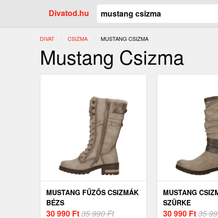
Divatod.hu
DIVAT
CSIZMA
JELENLEGI:
MUSTANG CSIZMA
Mustang Csizma
MUSTANG FŰZŐS CSIZMÁK
MUSTANG CSIZM
BÉZS
SZÜRKE
30 990
Ft
35 990 Ft
30 990
Ft
35 99