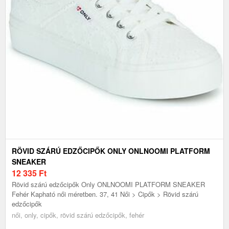
RÖVID SZÁRÚ EDZŐCIPŐK ONLY ONLNOOMI PLATFORM
SNEAKER
12 335
Ft
Rövid szárú edzőcipők Only ONLNOOMI PLATFORM SNEAKER
Fehér Kapható női méretben. 37, 41 Női > Cipők > Rövid szárú
edzőcipők
női, only, cipők, rövid szárú edzőcipők, fehér