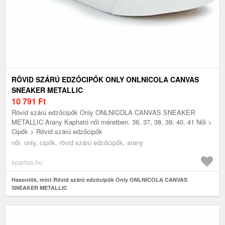
RÖVID SZÁRÚ EDZŐCIPŐK ONLY ONLNICOLA CANVAS
SNEAKER METALLIC
10 791
Ft
Rövid szárú edzőcipők Only ONLNICOLA CANVAS SNEAKER
METALLIC Arany Kapható női méretben. 36, 37, 38, 39, 40, 41 Női >
Cipők > Rövid szárú edzőcipők
női, only, cipők, rövid szárú edzőcipők, arany
spartoo.hu
Hasonlók, mint Rövid szárú edzőcipők Only ONLNICOLA CANVAS
SNEAKER METALLIC