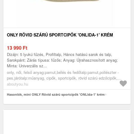
ONLY RÖVID SZÁRÚ SPORTCIPŐK 'ONLIDA-1' KRÉM
13 990
Ft
Dizájn: 5 lyukú fűzés, Profiltalp, Háncs hatású sarok és talp,
Sarokpánt; Zárás típusa: fűzős; Anyag: Újrahasznosított anyag;
Minta: Univerzális sz...
only, női, felső anyag:pamut,bélés és fedőtalp:pamut,poliészter -
pes,járótalp:műanyag, cipők, sportcipők, rövid szárú edzőcipők,
klasszikus sportcipők, krém
aboutyou.hu
Hasonlók, mint ONLY Rövid szárú sportcipők 'ONLIda-1' krém