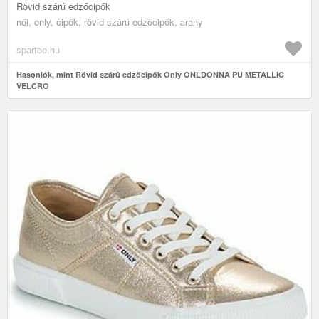
Rövid szárú edzőcipők
női, only, cipők, rövid szárú edzőcipők, arany
spartoo.hu
Hasonlók, mint Rövid szárú edzőcipők Only ONLDONNA PU METALLIC
VELCRO