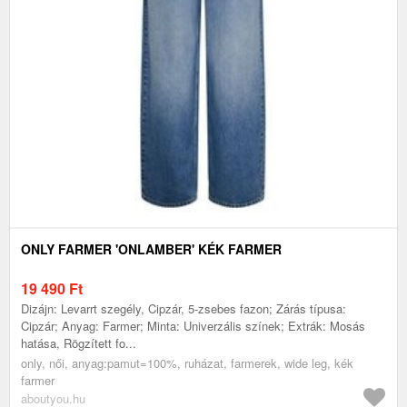
ONLY FARMER 'ONLAMBER' KÉK FARMER
19 490
Ft
Dizájn: Levarrt szegély, Cipzár, 5-zsebes fazon; Zárás típusa:
Cipzár; Anyag: Farmer; Minta: Univerzális színek; Extrák: Mosás
hatása, Rögzített fo...
only, női, anyag:pamut=100%, ruházat, farmerek, wide leg, kék
farmer
aboutyou.hu