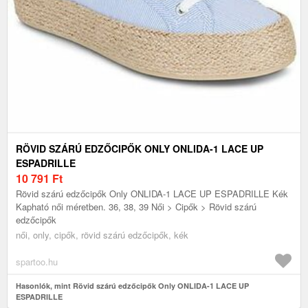
RÖVID SZÁRÚ EDZŐCIPŐK ONLY ONLIDA-1 LACE UP
ESPADRILLE
10 791
Ft
Rövid szárú edzőcipők Only ONLIDA-1 LACE UP ESPADRILLE Kék
Kapható női méretben. 36, 38, 39 Női > Cipők > Rövid szárú
edzőcipők
női, only, cipők, rövid szárú edzőcipők, kék
spartoo.hu
Hasonlók, mint Rövid szárú edzőcipők Only ONLIDA-1 LACE UP
ESPADRILLE