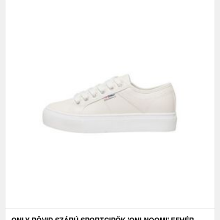
ONLY RÖVID SZÁRÚ SPORTCIPŐK 'ONLNOOMI' FEHÉR