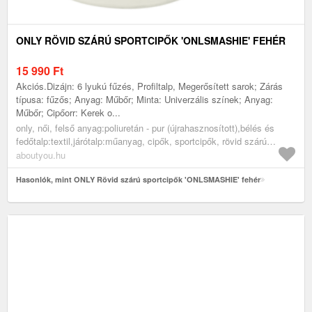
ONLY RÖVID SZÁRÚ SPORTCIPŐK 'ONLSMASHIE' FEHÉR
15 990
Ft
Akciós.Dizájn: 6 lyukú fűzés, Profiltalp, Megerősített sarok; Zárás
típusa: fűzős; Anyag: Műbőr; Minta: Univerzális színek; Anyag:
Műbőr; Cipőorr: Kerek o...
only, női, felső anyag:poliuretán - pur (újrahasznosított),bélés és
fedőtalp:textil,járótalp:műanyag, cipők, sportcipők, rövid szárú
edzőcipők, klasszikus sportcipők, fehér
aboutyou.hu
Hasonlók, mint ONLY Rövid szárú sportcipők 'ONLSMASHIE' fehér