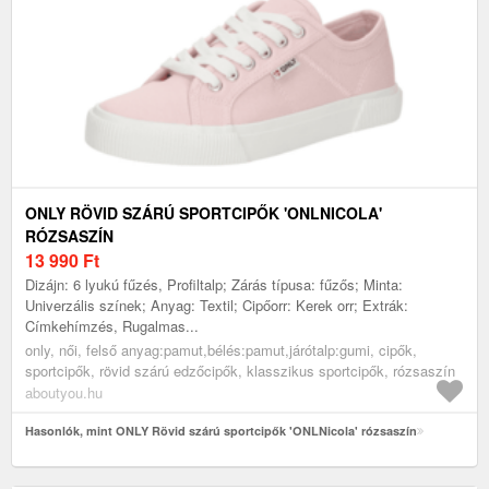
ONLY RÖVID SZÁRÚ SPORTCIPŐK 'ONLNICOLA'
RÓZSASZÍN
13 990
Ft
Dizájn: 6 lyukú fűzés, Profiltalp; Zárás típusa: fűzős; Minta:
Univerzális színek; Anyag: Textil; Cipőorr: Kerek orr; Extrák:
Címkehímzés, Rugalmas...
only, női, felső anyag:pamut,bélés:pamut,járótalp:gumi, cipők,
sportcipők, rövid szárú edzőcipők, klasszikus sportcipők, rózsaszín
aboutyou.hu
Hasonlók, mint ONLY Rövid szárú sportcipők 'ONLNicola' rózsaszín