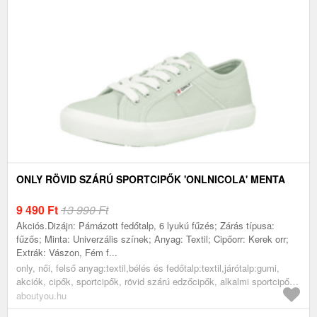
ONLY RÖVID SZÁRÚ SPORTCIPŐK 'ONLNICOLA' MENTA
9 490
Ft
13 990 Ft
Akciós.Dizájn: Párnázott fedőtalp, 6 lyukú fűzés; Zárás típusa:
fűzős; Minta: Univerzális színek; Anyag: Textil; Cipőorr: Kerek orr;
Extrák: Vászon, Fém f...
only, női, felső anyag:textil,bélés és fedőtalp:textil,járótalp:gumi,
akciók, cipők, sportcipők, rövid szárú edzőcipők, alkalmi sportcipők,
menta
aboutyou.hu