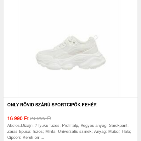
ONLY RÖVID SZÁRÚ SPORTCIPŐK FEHÉR
16 990
Ft
24 990 Ft
Akciós.Dizájn: 7 lyukú fűzés, Profiltalp, Vegyes anyag, Sarokpánt;
Zárás típusa: fűzős; Minta: Univerzális színek; Anyag: Műbőr, Háló;
Cipőorr: Kerek orr;...