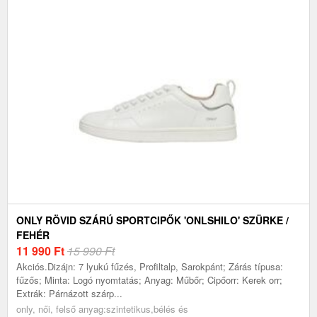
ONLY RÖVID SZÁRÚ SPORTCIPŐK 'ONLSHILO' SZÜRKE /
FEHÉR
11 990
Ft
15 990 Ft
Akciós.Dizájn: 7 lyukú fűzés, Profiltalp, Sarokpánt; Zárás típusa:
fűzős; Minta: Logó nyomtatás; Anyag: Műbőr; Cipőorr: Kerek orr;
Extrák: Párnázott szárp...
only, női, felső anyag:szintetikus,bélés és