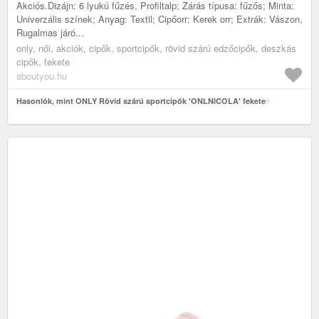
Akciós.Dizájn: 6 lyukú fűzés, Profiltalp; Zárás típusa: fűzős; Minta:
Univerzális színek; Anyag: Textil; Cipőorr: Kerek orr; Extrák: Vászon,
Rugalmas járó...
only, női, akciók, cipők, sportcipők, rövid szárú edzőcipők, deszkás
cipők, fekete
aboutyou.hu
Hasonlók, mint ONLY Rövid szárú sportcipők 'ONLNICOLA' fekete