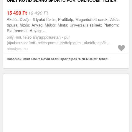
15 490
Ft
19 490 Ft
Akciós.Dizájn: 6 lyukú fűzés, Profiltalp, Megerősített sarok; Zárás
típusa: fűzős; Anyag: Műbőr; Minta: Univerzális színek; Platform:
Platformmal; Anyag: ...
only, női, felső anyag:poliuretán - pur
(újrahasznosított),bélés:pamut,járótalp:gumi, akciók, cipők,
sportcipők, rövid szárú edzőcipők, alkalmi sportcipők, fehér
aboutyou.hu
Hasonlók, mint ONLY Rövid szárú sportcipők 'ONLNOOMI' fehér