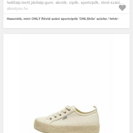
fedőtalp:textil,járótalp:gumi, akciók, cipők, sportcipők, rövid szárú
edzőcipők, alkalmi sportcipők, szürke, fehér
aboutyou.hu
Hasonlók, mint ONLY Rövid szárú sportcipők 'ONLShilo' szürke / fehér