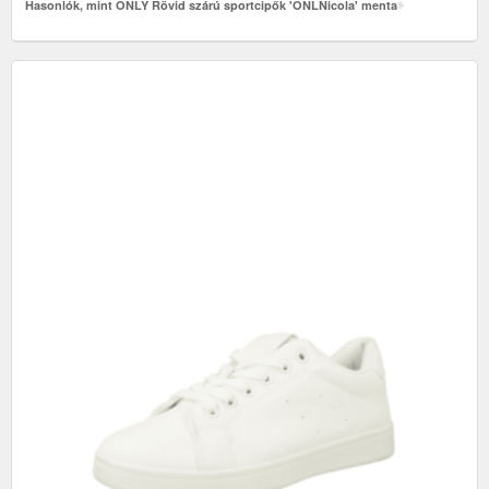
Hasonlók, mint ONLY Rövid szárú sportcipők 'ONLNicola' menta