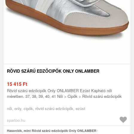
RÖVID SZÁRÚ EDZŐCIPŐK ONLY ONLAMBER
15 415
Ft
Rövid szárú edzőcipők Only ONLAMBER Ezüst Kapható női
méretben. 37, 38, 39, 40, 41 Női > Cipők > Rövid szárú edzőcipők
női, only, cipők, rövid szárú edzőcipők, ezüst
spartoo.hu
Hasonlók, mint Rövid szárú edzőcipők Only ONLAMBER