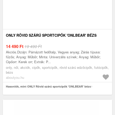
ONLY RÖVID SZÁRÚ SPORTCIPŐK 'ONLBEAR' BÉZS
14 490
Ft
19 490 Ft
Akciós.Dizájn: Párnázott fedőtalp, Vegyes anyag; Zárás típusa:
fűzős; Anyag: Műbőr; Minta: Univerzális színek; Anyag: Műbőr;
Cipőorr: Kerek orr; Extrák: P...
only, női, akciók, cipők, sportcipők, rövid szárú edzőcipők, futócipők,
bézs
aboutyou.hu
Hasonlók, mint ONLY Rövid szárú sportcipők 'ONLBEAR' bézs