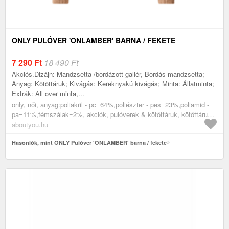
ONLY PULÓVER 'ONLAMBER' BARNA / FEKETE
7 290
Ft
18 490 Ft
Akciós.Dizájn: Mandzsetta-/bordázott gallér, Bordás mandzsetta;
Anyag: Kötöttáruk; Kivágás: Kereknyakú kivágás; Minta: Állatminta;
Extrák: All over minta,...
only, női, anyag:poliakril - pc=64%,poliészter - pes=23%,poliamid -
pa=11%,fémszálak=2%, akciók, pulóverek & kötöttáruk, kötöttáruk,
finomkötött pulóverek, barna, fekete
aboutyou.hu
Hasonlók, mint ONLY Pulóver 'ONLAMBER' barna / fekete