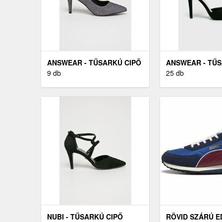
ANSWEAR - TŰSARKÚ CIPŐ
ANSWEAR - TŰS
ANNE MICHELLE
9 db
IDEAL SHOES
25 db
NUBI - TŰSARKÚ CIPŐ
RÖVID SZÁRÚ 