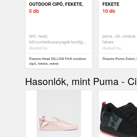
OUTDOOR CIPŐ, FEKETE,
FEKETE
MÉRET
5 db
10 db
férfi, head,
puma, női, ruházat,
bőr/szintetikusanyagok/textil|gumi/vibram|gumi/vibram,
fekete
cipők, túracipők, rövid szárú
divatod.hu
divatod.hu
túracipők, fekete
Összes Head DILLON Férfi outdoor
Összes Puma Zokni, 2
cipő, fekete, méret
Hasonlók, mint Puma - Ci