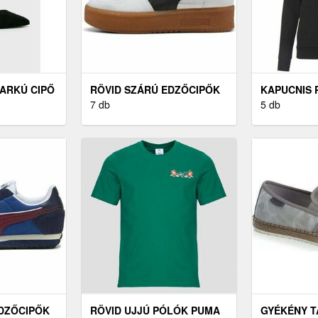
ARKÚ CIPŐ
RÖVID SZÁRÚ EDZŐCIPŐK
KAPUCNIS 
PUMA PALERMO ELEVATA
7 db
PUMA ESS 
5 db
EDZŐCIPŐK
RÖVID UJJÚ PÓLÓK PUMA
GYÉKÉNY T