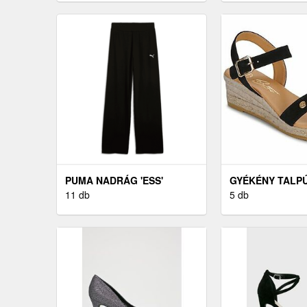
PUMA NADRÁG 'ESS'
GYÉKÉNY TALPÚ
FEKETE / FEHÉR
11 db
BETTY LONDON
5 db