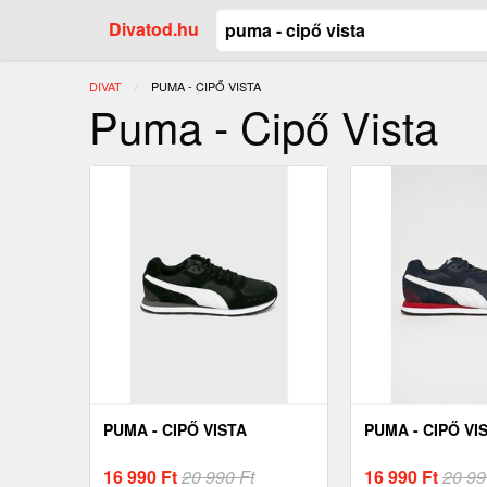
Divatod.hu
DIVAT
JELENLEGI:
PUMA - CIPŐ VISTA
Puma - Cipő Vista
PUMA - CIPŐ VISTA
PUMA - CIPŐ VI
16 990
Ft
20 990 Ft
16 990
Ft
20 99