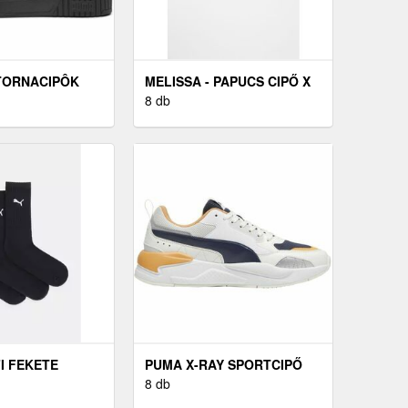
TORNACIPÔK
MELISSA - PAPUCS CIPŐ X
8
FILA
8 db
I FEKETE
PUMA X-RAY SPORTCIPŐ
FEHÉR
8 db