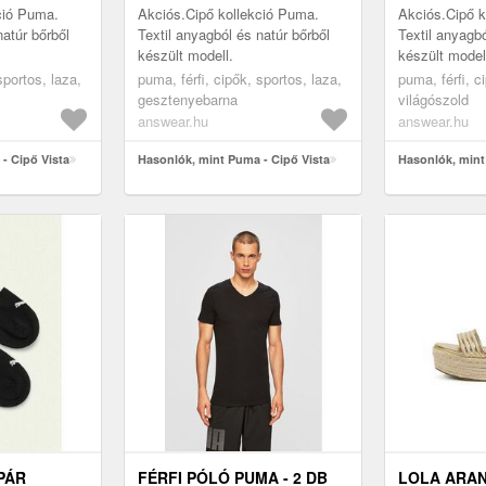
ció Puma.
Akciós.Cipő kollekció Puma.
Akciós.Cipő k
natúr bőrből
Textil anyagból és natúr bőrből
Textil anyagbó
készült modell.
készült model
sportos, laza,
puma, férfi, cipők, sportos, laza,
puma, férfi, c
gesztenyebarna
világószold
answear.hu
answear.hu
- Cipő Vista
Hasonlók, mint Puma - Cipő Vista
Hasonlók, mint
PÁR
FÉRFI PÓLÓ PUMA - 2 DB
LOLA ARAN