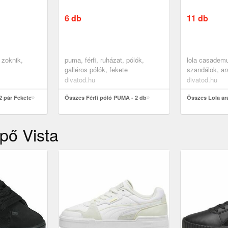
6 db
11 db
 zoknik,
puma, férfi, ruházat, pólók,
lola casademun
galléros pólók, fekete
szandálok, ar
divatod.hu
divatod.hu
 pár Fekete
Összes Férfi póló PUMA - 2 db
Összes Lola ar
pő Vista