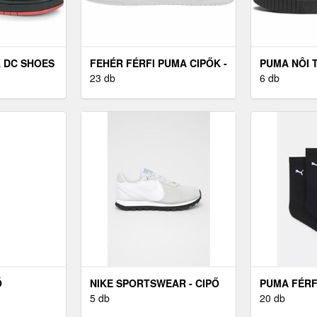
 DC SHOES
FEHÉR FÉRFI PUMA CIPŐK -
PUMA NÔI 
K
44
23 db
FEKETE - 3
6 db
Ő
NIKE SPORTSWEAR - CIPŐ
PUMA FÉRF
PRE-LOVE
5 db
PARKA
20 db