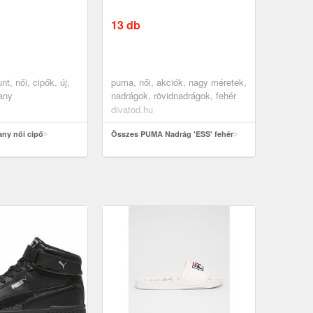
13 db
t, női, cipők, új,
puma, női, akciók, nagy méretek,
any
nadrágok, rövidnadrágok, fehér
divatod.hu
any női cipő
Összes PUMA Nadrág 'ESS' fehér