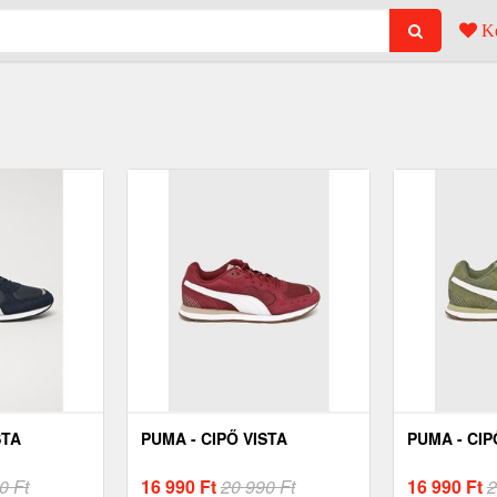
Ke
STA
PUMA - CIPŐ VISTA
PUMA - CIP
0 Ft
16 990
Ft
20 990 Ft
16 990
Ft
2