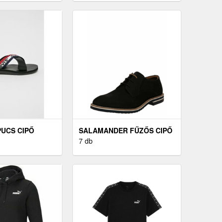
APUCS CIPŐ
SALAMANDER FŰZŐS CIPŐ
FEKETE
7 db