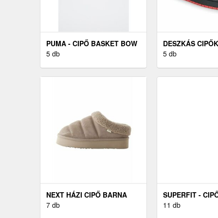
PUMA - CIPŐ BASKET BOW
DESZKÁS CIPŐK
5 db
COURT GRAFFI
5 db
NEXT HÁZI CIPŐ BARNA
SUPERFIT - CIP
7 db
11 db