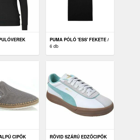
PULÓVEREK
PUMA PÓLÓ 'ESS' FEKETE /
SMALL LOGO
FEHÉR
6 db
ALPÚ CIPŐK
RÖVID SZÁRÚ EDZŐCIPŐK