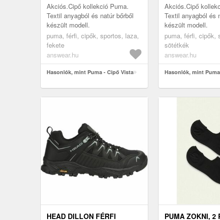
Akciós.Cipő kollekció Puma.
Akciós.Cipő kollek
Textil anyagból és natúr bőrből
Textil anyagból és 
készült modell.
készült modell.
puma, férfi, cipők, sportos, laza,
puma, férfi, cipők, 
fekete
sötétkék
answear.hu
answear.hu
Hasonlók, mint Puma - Cipő Vista
Hasonlók, mint Puma 
HEAD DILLON FÉRFI
PUMA ZOKNI, 2 