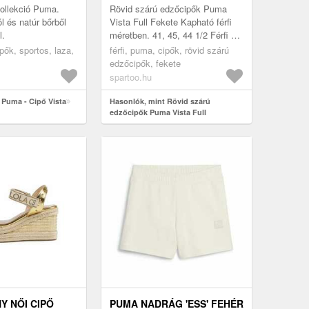
ollekció Puma.
Rövid szárú edzőcipők Puma
l és natúr bőrből
Vista Full Fekete Kapható férfi
l.
méretben. 41, 45, 44 1/2 Férfi >
Cipők > Rövid szárú edzőcipők
ipők, sportos, laza,
férfi, puma, cipők, rövid szárú
edzőcipők, fekete
spartoo.hu
 Puma - Cipő Vista
Hasonlók, mint Rövid szárú
edzőcipők Puma Vista Full
Y NŐI CIPŐ
PUMA NADRÁG 'ESS' FEHÉR