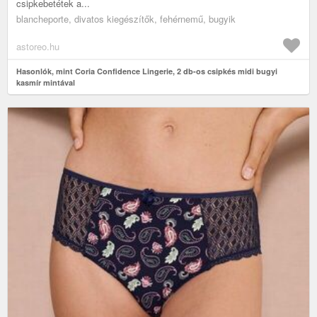
csipkebetétek a...
blancheporte, divatos kiegészítők, fehérnemű, bugyik
astoreo.hu
Hasonlók, mint Coria Confidence Lingerie, 2 db-os csipkés midi bugyi
kasmír mintával