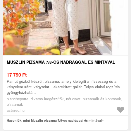
MUSZLIN PIZSAMA 7/8-OS NADRÁGGAL ÉS MINTÁVAL
17 790
Ft
Pamut gézből készült pizsama, amely kielégíti a frissesség és a
kényelem iránti vágyadat. Lekerekített gallér. Teljes elülső rögzítés
gyöngyházhatá...
blancheporte, divatos kiegészítők, női divat, pizsamák és köntösök,
pizsamák
astoreo.hu
Hasonlók, mint Muszlin pizsama 7/8-os nadrággal és mintával