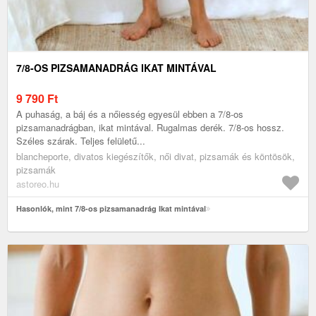
7/8-OS PIZSAMANADRÁG IKAT MINTÁVAL
9 790
Ft
A puhaság, a báj és a nőiesség egyesül ebben a 7/8-os
pizsamanadrágban, ikat mintával. Rugalmas derék. 7/8-os hossz.
Széles szárak. Teljes felületű...
blancheporte, divatos kiegészítők, női divat, pizsamák és köntösök,
pizsamák
astoreo.hu
Hasonlók, mint 7/8-os pizsamanadrág Ikat mintával