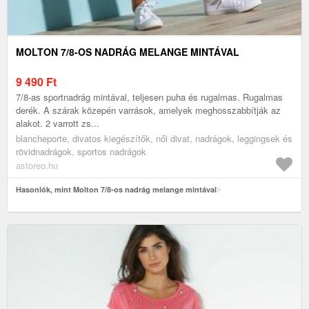
MOLTON 7/8-OS NADRÁG MELANGE MINTÁVAL
9 490
Ft
7/8-as sportnadrág mintával, teljesen puha és rugalmas. Rugalmas
derék. A szárak közepén varrások, amelyek meghosszabbítják az
alakot. 2 varrott zs...
blancheporte, divatos kiegészítők, női divat, nadrágok, leggingsek és
rövidnadrágok, sportos nadrágok
astoreo.hu
Hasonlók, mint Molton 7/8-os nadrág melange mintával