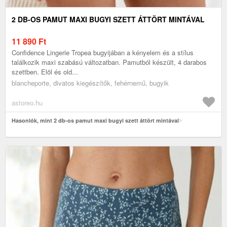
2 DB-OS PAMUT MAXI BUGYI SZETT ÁTTÖRT MINTÁVAL
11 890
Ft
Confidence Lingerie Tropea bugyijában a kényelem és a stílus
találkozik maxi szabású változatban. Pamutból készült, 4 darabos
szettben. Elöl és old...
blancheporte, divatos kiegészítők, fehérnemű, bugyik
astoreo.hu
Hasonlók, mint 2 db-os pamut maxi bugyi szett áttört mintával