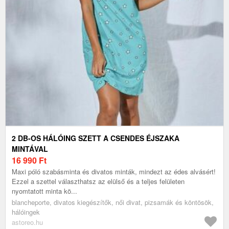
2 DB-OS HÁLÓING SZETT A CSENDES ÉJSZAKA
MINTÁVAL
16 990
Ft
Maxi póló szabásminta és divatos minták, mindezt az édes alvásért!
Ezzel a szettel választhatsz az elülső és a teljes felületen
nyomtatott minta kö...
blancheporte, divatos kiegészítők, női divat, pizsamák és köntösök,
hálóingek
astoreo.hu