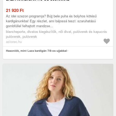
21 920
Ft
Az idei szezon programja? Bújj bele puha és bolyhos kötésű
kardigánunkba! Egy részlet, ami bájossá teszi: szaruhatású
gombfüllel felhajtott mandzse...
blancheporte, divatos kiegészítők, női divat, pulóverek és kapucnis
pulóverek, pulóverek
astoreo.hu
Hasonlók, mint Laza kardigán 7/8-os ujjakkal