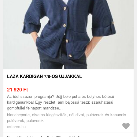
LAZA KARDIGÁN 7/8-OS UJJAKKAL
21 920
Ft
Az idei szezon programja? Bújj bele puha és bolyhos kötésű
kardigánunkba! Egy részlet, ami bájossá teszi: szaruhatású
gombfüllel felhajtott mandzse...
blancheporte, divatos kiegészítők, női divat, pulóverek és kapucnis
pulóverek, pulóverek
astoreo.hu