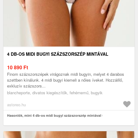
4 DB-OS MIDI BUGYI SZÁZSZORSZÉP MINTÁVAL
10 890
Ft
Finom százszorszépek virágoznak midi bugyin, melyet 4 darabos
szettben kínálunk. 4 midi bugyi kiemeli a nőies íveket. Hozzáillő,
exkluzív százszors...
blancheporte, divatos kiegészítők, fehérnemű, bugyik
astoreo.hu
Hasonlók, mint 4 db-os midi bugyi százszorszép mintával