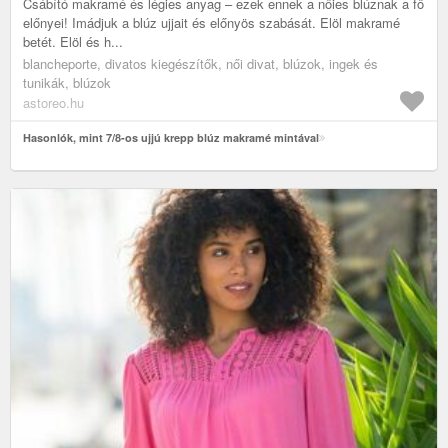
Csábító makramé és légies anyag – ezek ennek a nőies blúznak a fő
előnyei! Imádjuk a blúz ujjait és előnyös szabását. Elöl makramé
betét. Elöl és h...
blancheporte, divatos kiegészítők, női divat, blúzok, ingek és
tunikák, blúzok
astoreo.hu
Hasonlók, mint 7/8-os ujjú krepp blúz makramé mintával