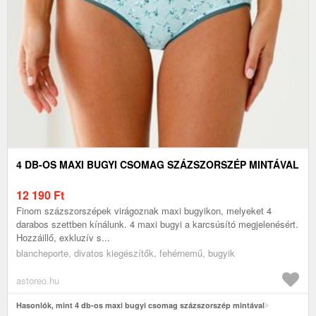
4 DB-OS MAXI BUGYI CSOMAG SZÁZSZORSZÉP MINTÁVAL
12 190
Ft
Finom százszorszépek virágoznak maxi bugyikon, melyeket 4
darabos szettben kínálunk. 4 maxi bugyi a karcsúsító megjelenésért.
Hozzáillő, exkluzív s...
blancheporte, divatos kiegészítők, fehérnemű, bugyik
astoreo.hu
Hasonlók, mint 4 db-os maxi bugyi csomag százszorszép mintával