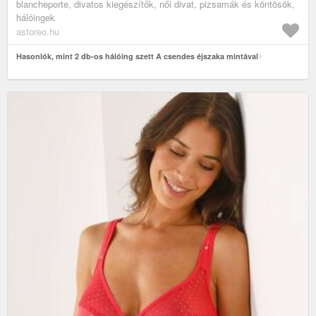
blancheporte, divatos kiegészítők, női divat, pizsamák és köntösök,
hálóingek
astoreo.hu
Hasonlók, mint 2 db-os hálóing szett A csendes éjszaka mintával