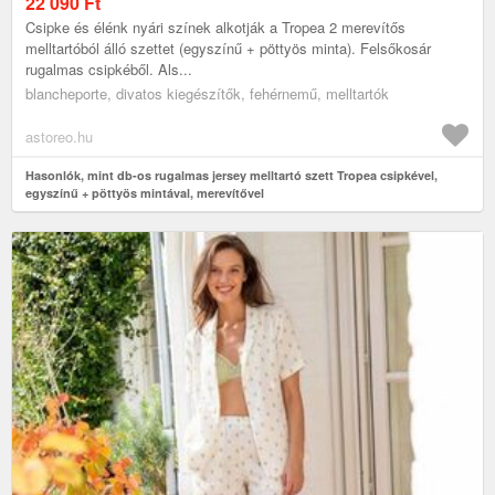
MEREVÍTŐVEL
22 090
Ft
Csipke és élénk nyári színek alkotják a Tropea 2 merevítős
melltartóból álló szettet (egyszínű + pöttyös minta). Felsőkosár
rugalmas csipkéből. Als...
blancheporte, divatos kiegészítők, fehérnemű, melltartók
astoreo.hu
Hasonlók, mint db-os rugalmas jersey melltartó szett Tropea csipkével,
egyszínű + pöttyös mintával, merevítővel