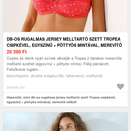
DB-OS RUGALMAS JERSEY MELLTARTÓ SZETT TROPEA
CSIPKÉVEL, EGYSZÍNŰ + PÖTTYÖS MINTÁVAL, MEREVÍTŐ
NÉLKÜLI
20 390
Ft
Csipke és élénk nyári színek alkotják a Tropea 2 darabos merevítős
melltartó szettet (egyszínű + pöttyös minta). Félig párnázott.
Felsőkosár rugalm...
blancheporte, divatos kiegészítők, fehérnemű, melltartók
astoreo.hu
Hasonlók, mint db-os rugalmas jersey melltartó szett Tropea csipkével,
egyszínű + pöttyös mintával, merevítő nélküli