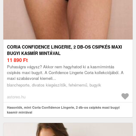
CORIA CONFIDENCE LINGERIE, 2 DB-OS CSIPKÉS MAXI
BUGYI KASMÍR MINTÁVAL
11 890
Ft
Puhaságra vágysz? Akkor nem hagyhatod ki a kasmírmintás
csipkés maxi bugyit. A Confidence Lingerie Coria kollekciójából. A
maxi szabásvonal kiemeli...
blancheporte, divatos kiegészítők, fehérnemű, bugyik
astoreo.hu
Hasonlók, mint Coria Confidence Lingerie, 2 db-os csipkés maxi bugyi
kasmír mintával