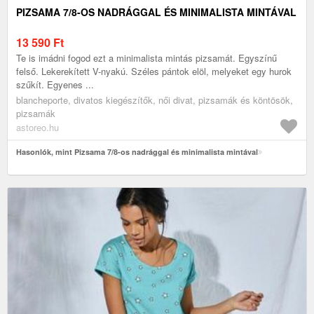
PIZSAMA 7/8-OS NADRÁGGAL ÉS MINIMALISTA MINTÁVAL
13 590
Ft
Te is imádni fogod ezt a minimalista mintás pizsamát. Egyszínű
felső. Lekerekített V-nyakú. Széles pántok elöl, melyeket egy hurok
szűkít. Egyenes ...
blancheporte, divatos kiegészítők, női divat, pizsamák és köntösök,
pizsamák
astoreo.hu
Hasonlók, mint Pizsama 7/8-os nadrággal és minimalista mintával