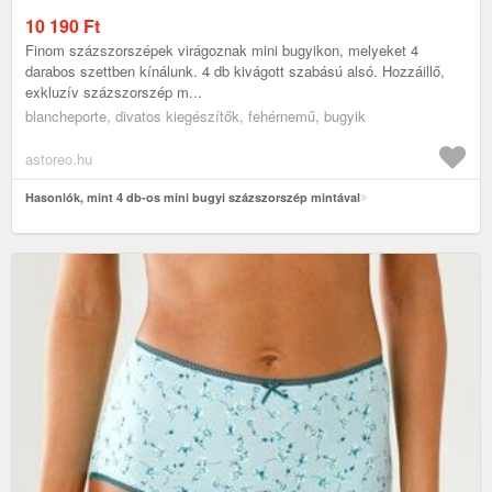
10 190
Ft
Finom százszorszépek virágoznak mini bugyikon, melyeket 4
darabos szettben kínálunk. 4 db kivágott szabású alsó. Hozzáillő,
exkluzív százszorszép m...
blancheporte, divatos kiegészítők, fehérnemű, bugyik
astoreo.hu
Hasonlók, mint 4 db-os mini bugyi százszorszép mintával