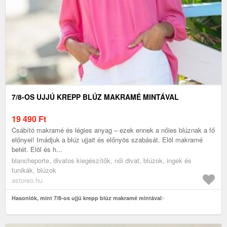
7/8-OS UJJÚ KREPP BLÚZ MAKRAMÉ MINTÁVAL
19 490
Ft
Csábító makramé és légies anyag – ezek ennek a nőies blúznak a fő
előnyei! Imádjuk a blúz ujjait és előnyös szabását. Elöl makramé
betét. Elöl és h...
blancheporte, divatos kiegészítők, női divat, blúzok, ingek és
tunikák, blúzok
astoreo.hu
Hasonlók, mint 7/8-os ujjú krepp blúz makramé mintával