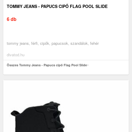
TOMMY JEANS - PAPUCS CIPŐ FLAG POOL SLIDE
6 db
tommy jeans, férfi, cipők, papucsok, szandálok, fehér
divatod.hu
Összes Tommy Jeans - Papucs cipő Flag Pool Slide