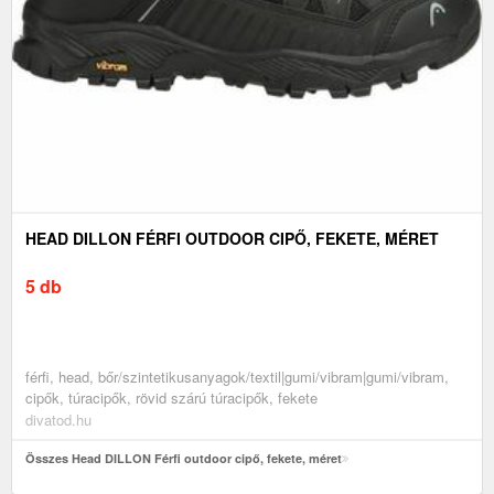
HEAD DILLON FÉRFI OUTDOOR CIPŐ, FEKETE, MÉRET
5 db
férfi, head, bőr/szintetikusanyagok/textil|gumi/vibram|gumi/vibram,
cipők, túracipők, rövid szárú túracipők, fekete
divatod.hu
Összes Head DILLON Férfi outdoor cipő, fekete, méret