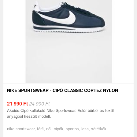
NIKE SPORTSWEAR - CIPŐ CLASSIC CORTEZ NYLON
21 990
Ft
24 990 Ft
Akciós.Cipő kollekció Nike Sportswear. Velúr bőrből és textil
anyagból készült modell.
nike sportswear, férfi, női, cipők, sportos, laza, sötétkék