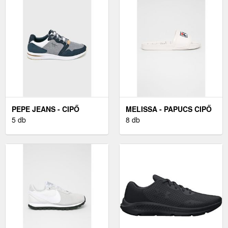
PEPE JEANS - CIPŐ
MELISSA - PAPUCS CIPŐ
JAYKER DUAL
5 db
X FILA
8 db