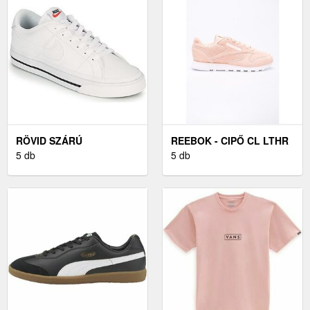
RÖVID SZÁRÚ
REEBOK - CIPŐ CL LTHR
EDZŐCIPŐK NIKE NIKE
5 db
WOVEN EMB
5 db
COURT LEGACY