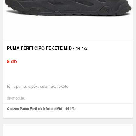
PUMA FÉRFI CIPÔ FEKETE MID - 44 1/2
9 db
férfi, puma, cipők, csizmák, fekete
divatod.hu
Összes Puma Férfi cipô fekete Mid - 44 1/2