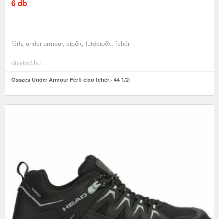
6 db
férfi, under armour, cipők, futócipők, fehér
divatod.hu
Összes Under Armour Férfi cipô fehér - 44 1/2