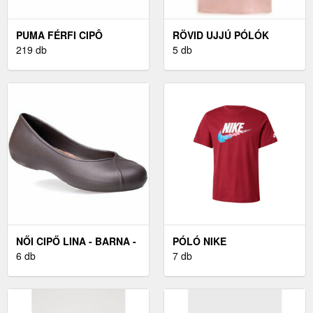
PUMA FÉRFI CIPÔ
RÖVID UJJÚ PÓLÓK
FEKETE - 42 1/2
219 db
VANS MN VANS CLASSIC
5 db
NŐI CIPŐ LINA - BARNA -
PÓLÓ NIKE
MÉRETET 36
6 db
SPORTSWEAR
7 db
RÓZSASZÍN / FEHÉR NIKE
SPORTSWEAR