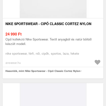
NIKE SPORTSWEAR - CIPŐ CLASSIC CORTEZ NYLON
24 990
Ft
Cipő kollekció Nike Sportswear. Textil anyagból és natúr bőrből
készült modell.
nike sportswear, férfi, női, cipők, sportos, laza, fekete
answear.hu
Hasonlók, mint Nike Sportswear - Cipő Classic Cortez Nylon