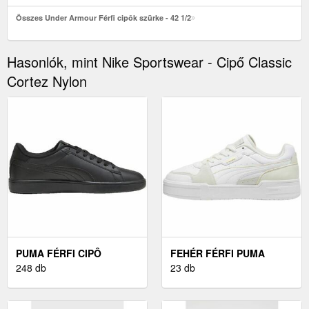
Összes Under Armour Férfi cipôk szürke - 42 1/2
Hasonlók, mint Nike Sportswear - Cipő Classic
Cortez Nylon
PUMA FÉRFI CIPÔ
FEHÉR FÉRFI PUMA
FEKETE - 44 1/2
248 db
CIPŐK - 44
23 db