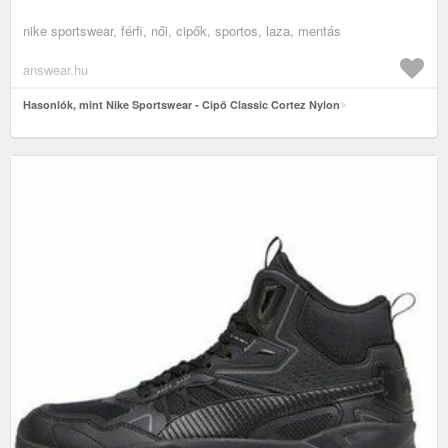
nike sportswear, férfi, női, cipők, sportos, laza, mentás
answear.hu
Hasonlók, mint Nike Sportswear - Cipő Classic Cortez Nylon