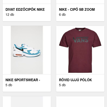
DIVAT EDZŐCIPŐK NIKE
NIKE - CIPŐ SB ZOOM
BASKETS AIR MAX 90
12 db
BLAZER LOW
6 db
CUIR
NIKE SPORTSWEAR -
RÖVID UJJÚ PÓLÓK
CIPŐ AIR MAX2 LIGHT
5 db
VANS VANS CLASSIC SS
5 db
TEE