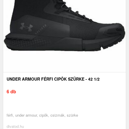
UNDER ARMOUR FÉRFI CIPÔK SZÜRKE - 42 1/2
6 db
férfi, under armour, cipők, csizmák, szürke
divatod.hu