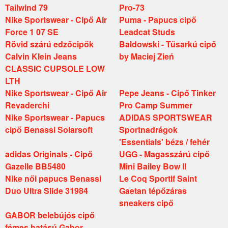
Tailwind 79
Pro-73
Nike Sportswear - Cipő Air
Puma - Papucs cipő
Force 1 07 SE
Leadcat Studs
Rövid szárú edzőcipők
Baldowski - Tűsarkú cipő
Calvin Klein Jeans
by Maciej Zień
CLASSIC CUPSOLE LOW
LTH
Nike Sportswear - Cipő Air
Pepe Jeans - Cipő Tinker
Revaderchi
Pro Camp Summer
Nike Sportswear - Papucs
ADIDAS SPORTSWEAR
cipő Benassi Solarsoft
Sportnadrágok
'Essentials' bézs / fehér
adidas Originals - Cipő
UGG - Magasszárú cipő
Gazelle BB5480
Mini Bailey Bow II
Nike női papucs Benassi
Le Coq Sportif Saint
Duo Ultra Slide 31984
Gaetan tépőzáras
sneakers cipő
GABOR belebújós cipő
fémes hatású Gabor