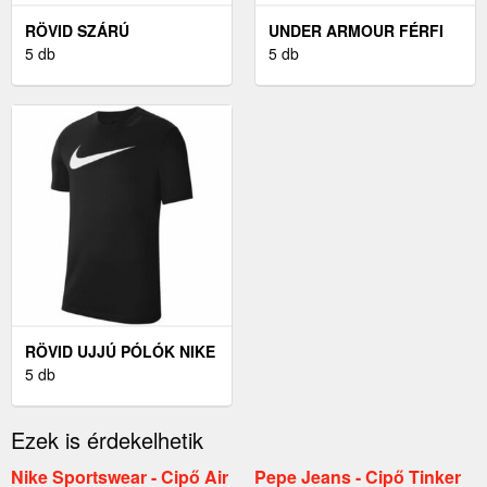
RÖVID SZÁRÚ
UNDER ARMOUR FÉRFI
EDZŐCIPŐK NIKE FREE
5 db
CIPÔ FEKETE PURSUIT -
5 db
METCON 6
44
RÖVID UJJÚ PÓLÓK NIKE
DRI-FIT PARK TEE
5 db
Ezek is érdekelhetik
Nike Sportswear - Cipő Air
Pepe Jeans - Cipő Tinker