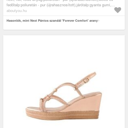
fedőtalp:poliuretán - pur (újrahasznosított),járótalp:gyanta gumi,
akciók, cipők, szandálok, platform szandálok, arany
aboutyou.hu
Hasonlók, mint Next Pántos szandál 'Forever Comfort' arany