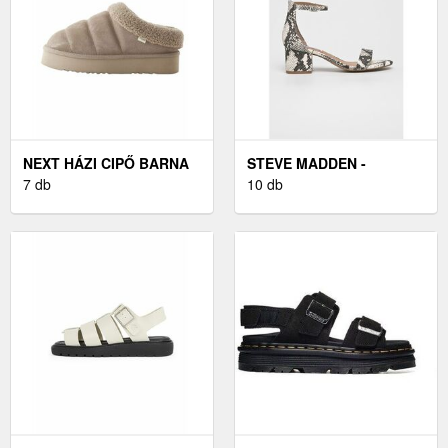
NEXT HÁZI CIPŐ BARNA
STEVE MADDEN -
7 db
SZANDÁL IRENEE
10 db