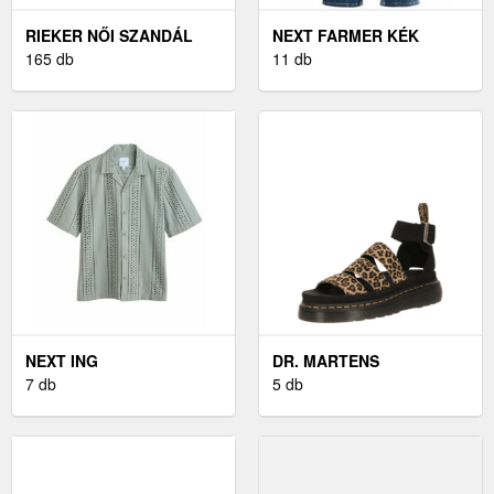
RIEKER NŐI SZANDÁL
NEXT FARMER KÉK
165 db
FARMER / SÖTÉTKÉK
11 db
NEXT ING
DR. MARTENS
PASZTELLZÖLD
7 db
SZANDÁLOK 'CLARISSA
5 db
II' FEKETE