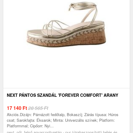
NEXT PÁNTOS SZANDÁL 'FOREVER COMFORT' ARANY
17 140
Ft
28 565 Ft
Akciós.Dizájn: Párnázott fedőtalp, Bokaszíj; Zárás típusa: Húros
csat; Sarokfajta: Éksarok; Minta: Univerzális színek; Platform:
Platformmal; Cipőorr: Nyi...
next, női, felső anyag:poliuretán - pur (újrahasznosított),bélés és