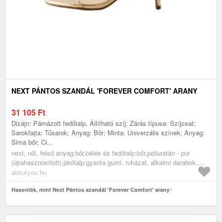
NEXT PÁNTOS SZANDÁL 'FOREVER COMFORT' ARANY
31 105
Ft
Dizájn: Párnázott fedőtalp, Állítható szíj; Zárás típusa: Szíjcsat;
Sarokfajta: Tűsarok; Anyag: Bőr; Minta: Univerzális színek; Anyag:
Sima bőr; Ci...
next, női, felső anyag:bőr,bélés és fedőtalp:bőr,poliuretán - pur
(újrahasznosított),járótalp:gyanta gumi, ruházat, alkalmi darabok,
esküvő, az örömanya számára, cipők & kiegészítők, cipő, arany
aboutyou.hu
Hasonlók, mint Next Pántos szandál 'Forever Comfort' arany