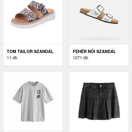
TOM TAILOR SZANDÁL
FEHÉR NŐI SZANDÁL
BARNA
11 db
1271 db