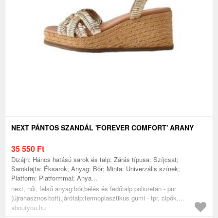
NEXT PÁNTOS SZANDÁL 'FOREVER COMFORT' ARANY
35 550
Ft
Dizájn: Háncs hatású sarok és talp; Zárás típusa: Szíjcsat;
Sarokfajta: Éksarok; Anyag: Bőr; Minta: Univerzális színek;
Platform: Platformmal; Anya...
next, női, felső anyag:bőr,bélés és fedőtalp:poliuretán - pur
(újrahasznosított),járótalp:termoplasztikus gumi - tpr, cipők,
szandálok, platform szandálok, arany
aboutyou.hu