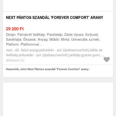
NEXT PÁNTOS SZANDÁL 'FOREVER COMFORT' ARANY
29 200
Ft
Dizájn: Párnázott fedőtalp, Parafatalp; Zárás típusa: Szíjcsat;
Sarokfajta: Éksarok; Anyag: Műbőr; Minta: Univerzális színek;
Platform: Platformmal...
next, női, felső anyag:poliuretán - pur (újrahasznosított),bélés és
fedőtalp:poliuretán - pur (újrahasznosított),járótalp:gyanta gumi,
cipők, szandálok, platform szandálok, arany
aboutyou.hu
Hasonlók, mint Next Pántos szandál 'Forever Comfort' arany