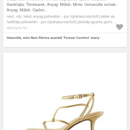
Sarokfajta: Tömbsarok; Anyag: Műbőr; Minta: Univerzális színek;
Anyag: Műbőr; Cipőorr...
next, női, felső anyag:poliuretán - pur (újrahasznosított),bélés és
fedőtalp:poliuretán - pur (újrahasznosított),járótalp:gyanta gumi,
cipők, magassarkú cipők, magassarkú szandálok, arany
aboutyou.hu
Hasonlók, mint Next Pántos szandál 'Forever Comfort' arany