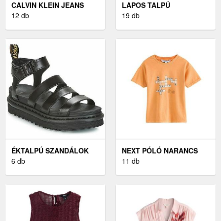
CALVIN KLEIN JEANS
LAPOS TALPÚ
SZANDÁLOK FEHÉR
12 db
SZANDÁLOK DR.
19 db
MARTENS -
ÉKTALPÚ SZANDÁLOK
NEXT PÓLÓ NARANCS
DR. MARTENS BLAIRE
6 db
11 db