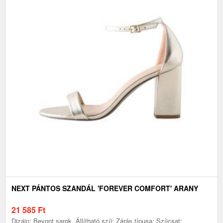
NEXT PÁNTOS SZANDÁL 'FOREVER COMFORT' ARANY
21 585
Ft
Dizájn: Bevont sarok, Állítható szíj; Zárás típusa: Szíjcsat;