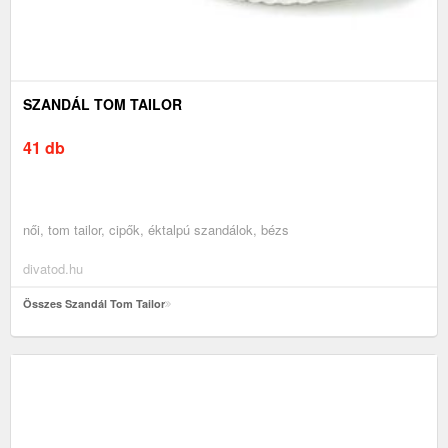
SZANDÁL TOM TAILOR
41 db
női, tom tailor, cipők, éktalpú szandálok, bézs
divatod.hu
Összes Szandál Tom Tailor