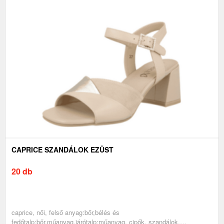
CAPRICE SZANDÁLOK EZÜST
20 db
caprice, női, felső anyag:bőr,bélés és
fedőtalp:bőr,műanyag,járótalp:műanyag, cipők, szandálok,