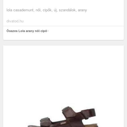
lola casademunt, női, cipők, új, szandálok, arany
divatod.hu
Összes Lola arany női cipő