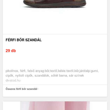
FÉRFI BŐR SZANDÁL
29 db
pikolinos, férfi, felső anyag:bőr,textil,bélés:textil,bőr,járótalp:gumi,
cipők, nyitott cipők, szandálok, sötét barna, sár színek
divatod.hu
Összes férfi bőr szandál