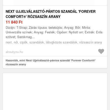
NEXT UJJELVÁLASZTÓ-PÁNTOS SZANDÁL 'FOREVER
COMFORT®' RÓZSASZÍN ARANY
11 840
Ft
Dizájn: T-Strap; Zárás típusa: belebújós; Anyag: Bőr; Minta:
Univerzális színek; Anyag: Festék; Cipőorr: Nyitott orr; Extrák: Erős
szövet; Sarokmag...
next, női, cipők, szandálok, lábujjközös szandálok, rózsaszín arany
aboutyou.hu
Hasonlók, mint Next Ujjelválasztó-pántos szandál 'Forever Comfort®'
rózsaszín arany