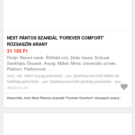
NEXT PÁNTOS SZANDÁL 'FOREVER COMFORT'
RÓZSASZÍN ARANY
31 105
Ft
Dizájn: Bevont sarok, Állítható szíj; Zárás típusa: Szíjcsat;
Sarokfajta: Éksarok; Anyag: Műbőr; Minta: Univerzális színek;
Platform: Platformmal; ...
next, női, felső anyag:poliuretán - pur (újrahasznosított),bélés és
fedőtalp:poliuretán - pur (újrahasznosított),járótalp:poliuretán - pur
(újrahasznosított), cipők, szandálok, platform szandálok, rózsaszín
aboutyou.hu
arany
Hasonlók, mint Next Pántos szandál 'Forever Comfort' rózsaszín arany