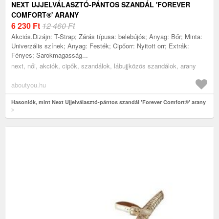
NEXT UJJELVÁLASZTÓ-PÁNTOS SZANDÁL 'FOREVER
COMFORT®' ARANY
6 230
Ft
12 460 Ft
Akciós.Dizájn: T-Strap; Zárás típusa: belebújós; Anyag: Bőr; Minta:
Univerzális színek; Anyag: Festék; Cipőorr: Nyitott orr; Extrák:
Fényes; Sarokmagasság...
next, női, akciók, cipők, szandálok, lábujjközös szandálok, arany
aboutyou.hu
Hasonlók, mint Next Ujjelválasztó-pántos szandál 'Forever Comfort®' arany