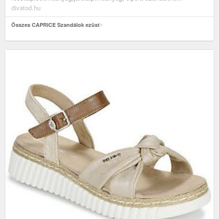
magassarkú szandálok, cappuccinobarna, ezüst
divatod.hu
Összes CAPRICE Szandálok ezüst