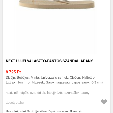
NEXT UJJELVÁLASZTÓ-PÁNTOS SZANDÁL ARANY
8 725
Ft
Dizájn: Bebújos; Minta: Univerzális színek; Cipőorr: Nyitott orr;
Extrák: Ton inTon tűzések; Sarokmagasság: Lapos sarok (0-3 cm)
next, női, cipők, szandálok, lábujjközös szandálok, arany
aboutyou.hu
Hasonlók, mint Next Ujjelválasztó-pántos szandál arany