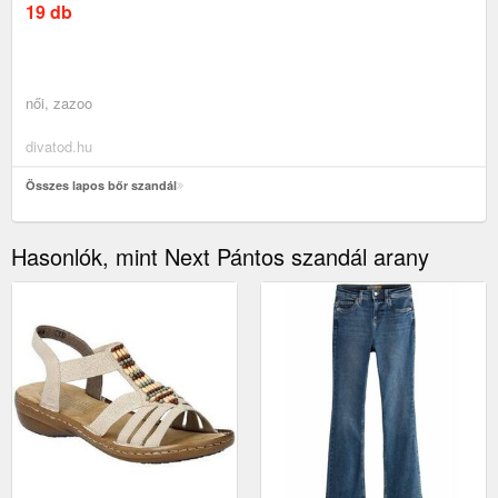
19 db
női, zazoo
divatod.hu
Összes lapos bőr szandál
Hasonlók, mint Next Pántos szandál arany