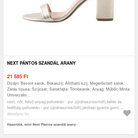
NEXT PÁNTOS SZANDÁL ARANY
21 585
Ft
Dizájn: Bevont sarok, Bokaszíj, Állítható szíj, Megerősített sarok;
Zárás típusa: Szíjcsat; Sarokfajta: Tömbsarok; Anyag: Műbőr; Minta:
Univerzális...
next, női, felső anyag:poliuretán - pur (újrahasznosított),bélés és
fedőtalp:poliuretán - pur (újrahasznosított),járótalp:gyanta gumi,
cipők, magassarkú cipők, magassarkú szandálok, arany
aboutyou.hu
Hasonlók, mint Next Pántos szandál arany