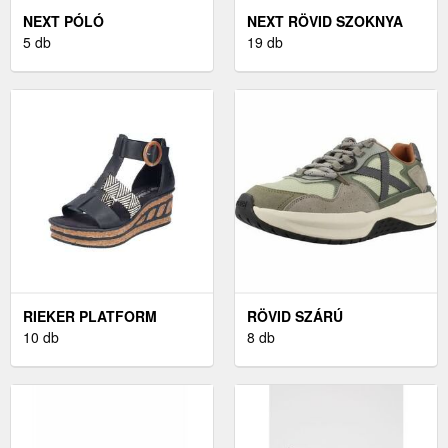
NEXT PÓLÓ
NEXT RÖVID SZOKNYA
VILÁGOSSZÜRKE /
5 db
19 db
FEKETE
RIEKER PLATFORM
RÖVID SZÁRÚ
SZANDÁL
10 db
EDZŐCIPŐK MUNICH
8 db
NEXA