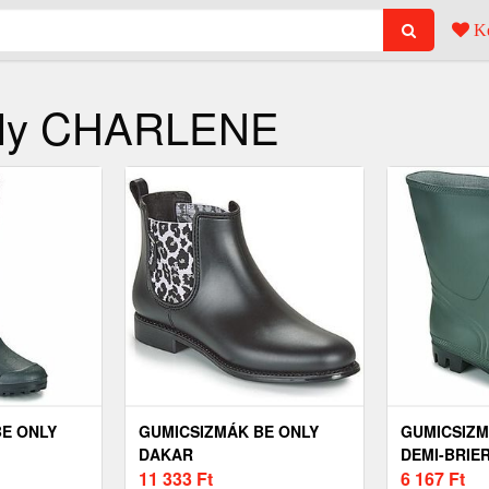
Ke
nly CHARLENE
E ONLY
GUMICSIZMÁK BE ONLY
GUMICSIZM
DAKAR
DEMI-BRIE
11 333
Ft
6 167
Ft