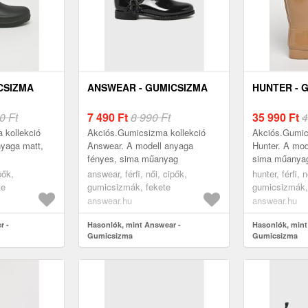
CSIZMA
ANSWEAR - GUMICSIZMA
HUNTER - 
0 Ft
7 490
Ft
8 990 Ft
35 990
Ft
4
 kollekció
Akciós.Gumicsizma kollekció
Akciós.Gumic
nyaga matt,
Answear. A modell anyaga
Hunter. A mod
fényes, sima műanyag
sima műanya
pők,
answear, férfi, női, cipők,
hunter, férfi, 
te
gumicsizmák, fekete
gumicsizmák,
answear.hu
answear.hu
r -
Hasonlók, mint Answear -
Hasonlók, mint
Gumicsizma
Gumicsizma