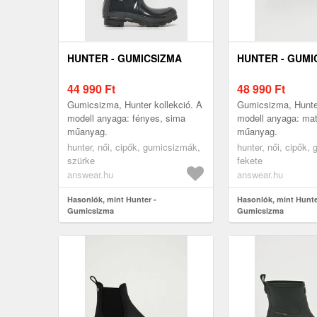
HUNTER - GUMICSIZMA
HUNTER - GUMI
44 990
Ft
48 990
Ft
Gumicsizma, Hunter kollekció. A
Gumicsizma, Hunter
modell anyaga: fényes, sima
modell anyaga: mat
műanyag.
műanyag.
hunter, női, cipők, gumicsizmák,
hunter, női, cipők,
szürke
fekete
answear.hu
answear.hu
Hasonlók, mint Hunter -
Hasonlók, mint Hunte
Gumicsizma
Gumicsizma