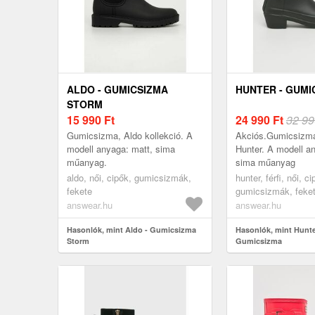
ALDO - GUMICSIZMA
HUNTER - GUMI
STORM
15 990
Ft
24 990
Ft
32 99
Gumicsizma, Aldo kollekció. A
Akciós.Gumicsizma
modell anyaga: matt, sima
Hunter. A modell a
műanyag.
sima műanyag
aldo, női, cipők, gumicsizmák,
hunter, férfi, női, ci
fekete
gumicsizmák, feke
answear.hu
answear.hu
Hasonlók, mint Aldo - Gumicsizma
Hasonlók, mint Hunte
Storm
Gumicsizma