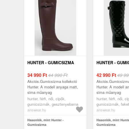
HUNTER - GUMICSIZMA
HUNTER - GUMI
34 990
Ft
44 990 Ft
42 990
Ft
49 99
Akciós.Gumicsizma kollekció
Akciós.Gumicsizma
Hunter. A modell anyaga matt,
Hunter. A modell a
sima műanyag
sima műanyag
hunter, férfi, női, cipők,
hunter, férfi, női, ci
gumicsizmák, gesztenyebarna
gumicsizmák, feke
answear.hu
answear.hu
Hasonlók, mint Hunter -
Hasonlók, mint Hunte
Gumicsizma
Gumicsizma