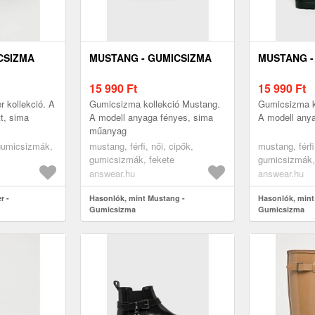
CSIZMA
MUSTANG - GUMICSIZMA
MUSTANG -
15 990
Ft
15 990
Ft
 kollekció. A
Gumicsizma kollekció Mustang.
Gumicsizma k
t, sima
A modell anyaga fényes, sima
A modell any
műanyag
 gumicsizmák,
mustang, férfi, női, cipők,
mustang, férfi
gumicsizmák, fekete
gumicsizmák,
answear.hu
answear.hu
r -
Hasonlók, mint Mustang -
Hasonlók, mint
Gumicsizma
Gumicsizma