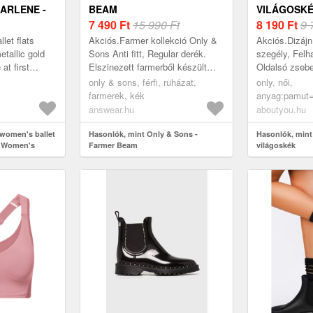
ARLENE -
BEAM
VILÁGOSK
7 490
Ft
15 990 Ft
8 190
Ft
9 
let flats
Akciós.Farmer kollekció Only &
Akciós.Dizáj
tallic gold
Sons Anti fitt, Regular derék.
szegély, Felha
at first
Elszinezett farmerből készült
Oldalsó zseb
 cut with a
modell.
Anyag: Farmer
only & sons, férfi, ruházat,
only, női,
emented ...
Univerzális s
farmerek, kék
anyag:pamut=
redőzött; Extrá
akciók, nagy 
answear.hu
aboutyou.hu
rövidnadrágok
women's ballet
Hasonlók, mint Only & Sons -
Hasonlók, mint
- Women's
Farmer Beam
világoskék