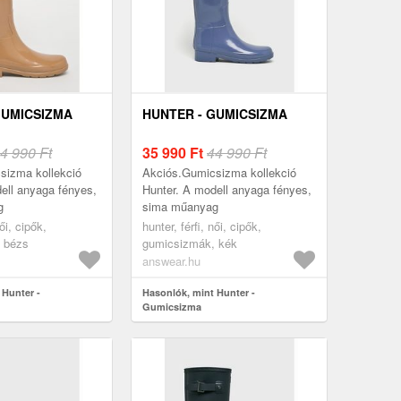
GUMICSIZMA
HUNTER - GUMICSIZMA
4 990 Ft
35 990
Ft
44 990 Ft
sizma kollekció
Akciós.Gumicsizma kollekció
ell anyaga fényes,
Hunter. A modell anyaga fényes,
g
sima műanyag
női, cipők,
hunter, férfi, női, cipők,
 bézs
gumicsizmák, kék
answear.hu
 Hunter -
Hasonlók, mint Hunter -
Gumicsizma