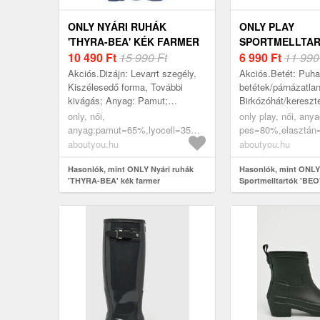
ONLY NYÁRI RUHÁK
ONLY PLAY
'THYRA-BEA' KÉK FARMER
SPORTMELLTAR
10 490
Ft
15 990 Ft
EOZIN
6 990
Ft
11 990
Akciós.Dizájn: Levarrt szegély,
Akciós.Betét: Puha
Kiszélesedő forma, További
betétek/párnázatlan;
kivágás; Anyag: Pamut;
Birkózóhát/kereszt
Kivágás: Kereknyakú kivágás;
Melltartó- / bikini t
only, női,
only play, női, anya
Minta: Univerzális színek;
Merevítő: Merevítő 
anyag:pamut=65%,lyocell=35%,
pes=80%,elasztán=
Pánttípus: Spage...
akciók, ruhák, nyári ruhák, kék
sport, sportruházat,
aboutyou.hu
aboutyou.hu
farmer
fehérneműk, eozin
Hasonlók, mint ONLY Nyári ruhák
Hasonlók, mint ONL
'THYRA-BEA' kék farmer
Sportmelltartók 'BEO