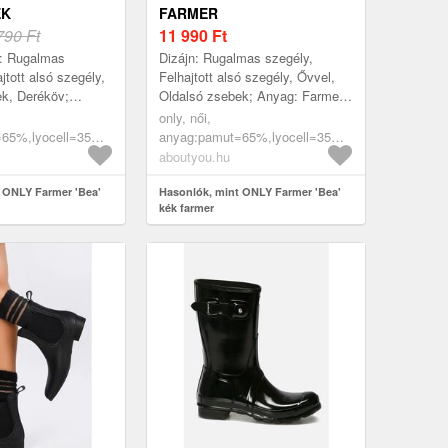
ÉK
FARMER
790 Ft
11 990
Ft
n: Rugalmas
Dizájn: Rugalmas szegély,
jtott alsó szegély,
Felhajtott alsó szegély, Ővvel,
ek, Deréköv;
Oldalsó zsebek; Anyag: Farmer;
; Minta:
Minta: Univerzális színek;
only, női,
zínek; Részletek:
Részletek: redőzött; Extrák: To...
65%,lyocell=35%,
anyag:pamut=65%,lyocell=35%,
k: ...
méretek, nadrágok,
ruházat, nagy méretek,
aboutyou.hu
, világoskék
nadrágok, rövidnadrágok, kék
 ONLY Farmer 'Bea'
farmer
Hasonlók, mint ONLY Farmer 'Bea'
kék farmer