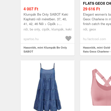
FLATS GEOX CH
4 007
Ft
WOMEN'S
29 616
Ft
Klumpák Be Only SABOT Keki
Elegant women's bal
Kapható női méretben. 37, 40,
Geox Charlene in me
41, 42, 46 Női > Cipők >
finish catch the eye 
Klumpák
glance. The classic
női, be only, cipők, klumpák, keki
női, geox
round toe is compl
spartoo.hu
hu.factcool.com
Hasonlók, mint Klumpák Be Only
Hasonlók, mint Gold 
SABOT
flats Geox Charlene 