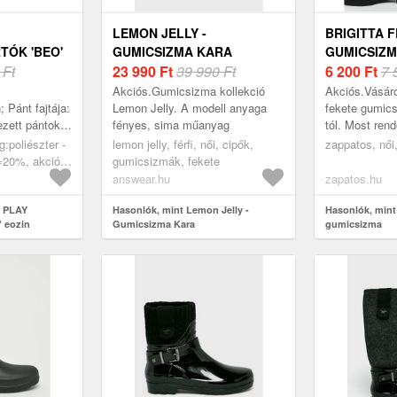
LEMON JELLY -
BRIGITTA 
TÓK 'BEO'
GUMICSIZMA KARA
GUMICSIZ
 Ft
23 990
Ft
39 990 Ft
6 200
Ft
7 
Akciós.Gumicsizma kollekció
Akciós.Vásáro
 Pánt fajtája:
Lemon Jelly. A modell anyaga
fekete gumics
ezett pántok;
fényes, sima műanyag
tól. Most ren
ípusa: Bustier;
Ft felett
g:poliészter -
lemon jelly, férfi, női, cipők,
zappatos, női
nélkül; Zárá...
20%, akciók,
gumicsizmák, fekete
 sport
answear.hu
zapatos.hu
Y PLAY
Hasonlók, mint Lemon Jelly -
Hasonlók, mint 
' eozin
Gumicsizma Kara
gumicsizma