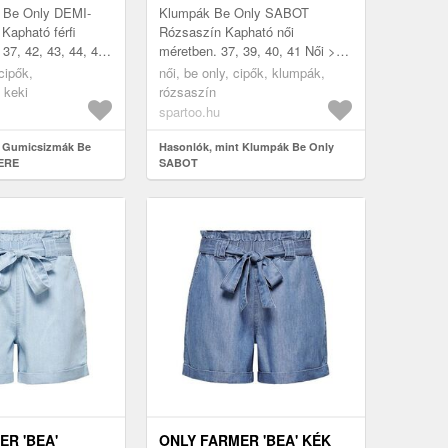
 Be Only DEMI-
Klumpák Be Only SABOT
Kapható férfi
Rózsaszín Kapható női
37, 42, 43, 44, 45,
méretben. 37, 39, 40, 41 Női >
ipők > Gumicsizmák
Cipők > Klumpák
 cipők,
női, be only, cipők, klumpák,
 keki
rózsaszín
spartoo.hu
t Gumicsizmák Be
Hasonlók, mint Klumpák Be Only
IERE
SABOT
ER 'BEA'
ONLY FARMER 'BEA' KÉK