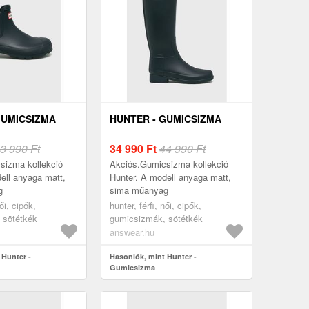
GUMICSIZMA
HUNTER - GUMICSIZMA
3 990 Ft
34 990
Ft
44 990 Ft
sizma kollekció
Akciós.Gumicsizma kollekció
ell anyaga matt,
Hunter. A modell anyaga matt,
g
sima műanyag
női, cipők,
hunter, férfi, női, cipők,
 sötétkék
gumicsizmák, sötétkék
answear.hu
 Hunter -
Hasonlók, mint Hunter -
Gumicsizma