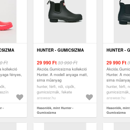
CSIZMA
HUNTER - GUMICSIZMA
HUNTER - 
0 Ft
29 990
Ft
33 990 Ft
29 990
Ft
3
 kollekció
Akciós.Gumicsizma kollekció
Akciós.Gumic
nyaga fényes,
Hunter. A modell anyaga matt,
Hunter. A mod
sima műanyag
sima műanya
pők,
hunter, férfi, női, cipők,
hunter, férfi, 
aszín
gumicsizmák, fekete
gumicsizmák,
answear.hu
answear.hu
r -
Hasonlók, mint Hunter -
Hasonlók, mint
Gumicsizma
Gumicsizma