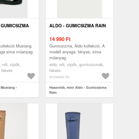
 GUMICSIZMA
ALDO - GUMICSIZMA RAIN
14 990
Ft
ollekció Mustang.
Gumicsizma, Aldo kollekció. A
aga sima műanyag
modell anyaga: fényes, sima
műanyag.
, női, cipők,
aldo, női, cipők, gumicsizmák,
 fekete
fekete
answear.hu
 Mustang -
Hasonlók, mint Aldo - Gumicsizma
Rain