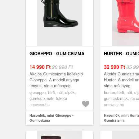
GIOSEPPO - GUMICSIZMA
HUNTER - GUMI
14 990
Ft
20 990 Ft
32 990
Ft
35 99
Akciós.Gumicsizma kollekció
Akciós.Gumicsizma
Gioseppo. A modell anyaga
Hunter. A modell a
fényes, sima műanyag
sima műanyag
gioseppo, férfi, női, cipők,
hunter, férfi, női, ci
gumicsizmák, fekete
gumicsizmák, rózs
answear.hu
answear.hu
Hasonlók, mint Gioseppo -
Hasonlók, mint Hunte
Gumicsizma
Gumicsizma