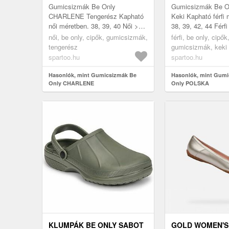
Gumicsizmák Be Only
Gumicsizmák Be 
CHARLENE Tengerész Kapható
Keki Kapható férfi 
női méretben. 38, 39, 40 Női >
38, 39, 42, 44 Férf
Cipők > Gumicsizmák
Gumicsizmák
női, be only, cipők, gumicsizmák,
férfi, be only, cipők
tengerész
gumicsizmák, keki
spartoo.hu
spartoo.hu
Hasonlók, mint Gumicsizmák Be
Hasonlók, mint Gumi
Only CHARLENE
Only POLSKA
KLUMPÁK BE ONLY SABOT
GOLD WOMEN'S