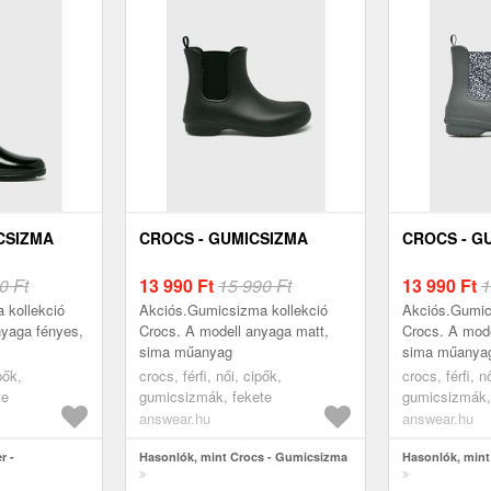
CSIZMA
CROCS - GUMICSIZMA
CROCS - G
0 Ft
13 990
Ft
15 990 Ft
13 990
Ft
1
 kollekció
Akciós.Gumicsizma kollekció
Akciós.Gumic
nyaga fényes,
Crocs. A modell anyaga matt,
Crocs. A mode
sima műanyag
sima műanya
pők,
crocs, férfi, női, cipők,
crocs, férfi, n
te
gumicsizmák, fekete
gumicsizmák,
answear.hu
answear.hu
r -
Hasonlók, mint Crocs - Gumicsizma
Hasonlók, mint