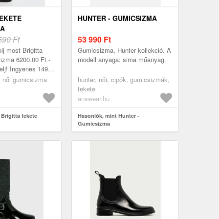
FEKETE
HUNTER - GUMICSIZMA
MA
590 Ft
53 990
Ft
lj most Brigitta
Gumicsizma, Hunter kollekció. A
izma 6200.00 Ft -
modell anyaga: sima műanyag.
delj! Ingyenes 14990
, női gumicsizma
hunter, női, cipők, gumicsizmák,
fekete
answear.hu
Brigitta fekete
Hasonlók, mint Hunter -
Gumicsizma