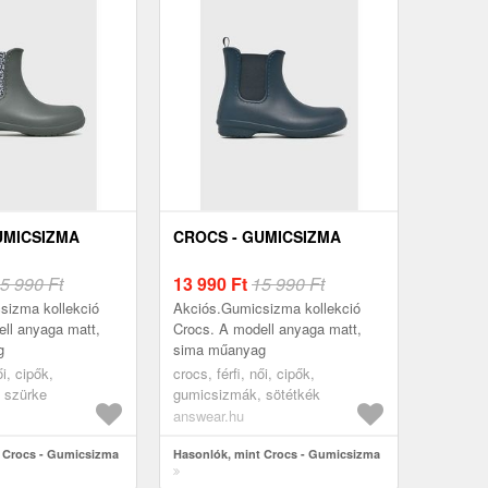
UMICSIZMA
CROCS - GUMICSIZMA
5 990 Ft
13 990
Ft
15 990 Ft
sizma kollekció
Akciós.Gumicsizma kollekció
ll anyaga matt,
Crocs. A modell anyaga matt,
g
sima műanyag
ői, cipők,
crocs, férfi, női, cipők,
 szürke
gumicsizmák, sötétkék
answear.hu
 Crocs - Gumicsizma
Hasonlók, mint Crocs - Gumicsizma