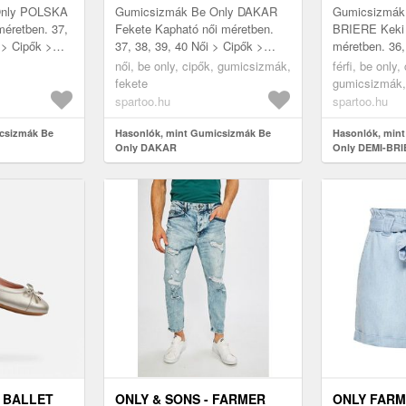
Only POLSKA
Gumicsizmák Be Only DAKAR
Gumicsizmák
méretben. 37,
Fekete Kapható női méretben.
BRIERE Keki 
i > Cipők >
37, 38, 39, 40 Női > Cipők >
méretben. 36, 
Gumicsizmák
46 Férfi > C
,
női, be only, cipők, gumicsizmák,
férfi, be only,
fekete
gumicsizmák,
spartoo.hu
spartoo.hu
csizmák Be
Hasonlók, mint Gumicsizmák Be
Hasonlók, min
Only DAKAR
Only DEMI-BR
 BALLET
ONLY & SONS - FARMER
ONLY FARM