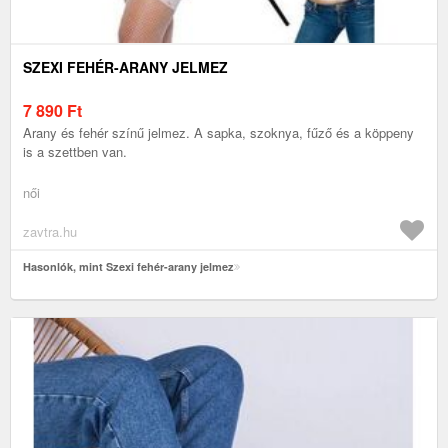
SZEXI FEHÉR-ARANY JELMEZ
7 890
Ft
Arany és fehér színű jelmez. A sapka, szoknya, fűző és a köppeny
is a szettben van.
női
zavtra.hu
Hasonlók, mint Szexi fehér-arany jelmez