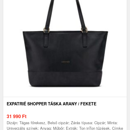
EXPATRIÉ SHOPPER TÁSKA ARANY / FEKETE
31 990
Ft
Dizájn: Tágas főrekesz, Belső cipzár; Zárás típusa: Cipzár; Minta:
Univerzális színek; Anyag: Műbőr; Extrák: Ton inTon tűzések, Címke