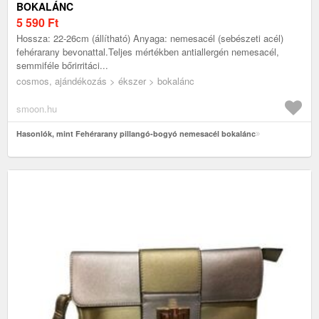
BOKALÁNC
5 590
Ft
Hossza: 22-26cm (állítható) Anyaga: nemesacél (sebészeti acél)
fehérarany bevonattal.Teljes mértékben antiallergén nemesacél,
semmiféle bőrirritáci...
cosmos, ajándékozás > ékszer > bokalánc
smoon.hu
Hasonlók, mint Fehérarany pillangó-bogyó nemesacél bokalánc