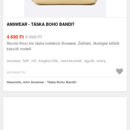
ANSWEAR - TÁSKA BOHO BANDIT
4 690
Ft
5 990 Ft
Akciós.Kicsi kis táska kollekció Answear. Zárható, ökológiai bőrből
készült modell.
answear, férfi, női, kiegészítők, neszeszerek, egyéb, arany
answear.hu
Hasonlók, mint Answear - Táska Boho Bandit