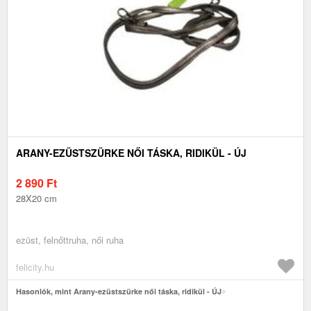
ARANY-EZÜSTSZÜRKE NŐI TÁSKA, RIDIKÜL - ÚJ
2 890
Ft
28X20 cm
ezüst, felnőttruha, női ruha
felicity.hu
Hasonlók, mint Arany-ezüstszürke női táska, ridikül - ÚJ