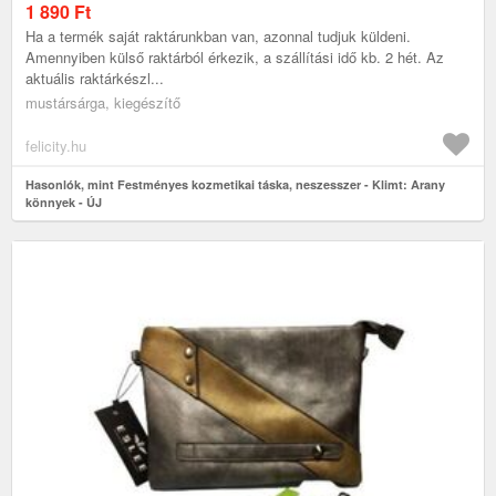
1 890
Ft
Ha a termék saját raktárunkban van, azonnal tudjuk küldeni.
Amennyiben külső raktárból érkezik, a szállítási idő kb. 2 hét. Az
aktuális raktárkészl...
mustársárga, kiegészítő
felicity.hu
Hasonlók, mint Festményes kozmetikai táska, neszesszer - Klimt: Arany
könnyek - ÚJ