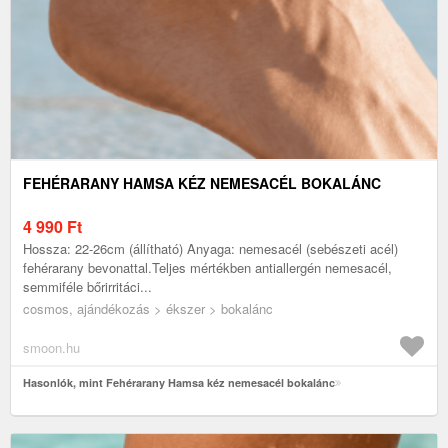
FEHÉRARANY HAMSA KÉZ NEMESACÉL BOKALÁNC
4 990
Ft
Hossza: 22-26cm (állítható) Anyaga: nemesacél (sebészeti acél)
fehérarany bevonattal.Teljes mértékben antiallergén nemesacél,
semmiféle bőrirritáci...
cosmos, ajándékozás > ékszer > bokalánc
smoon.hu
Hasonlók, mint Fehérarany Hamsa kéz nemesacél bokalánc