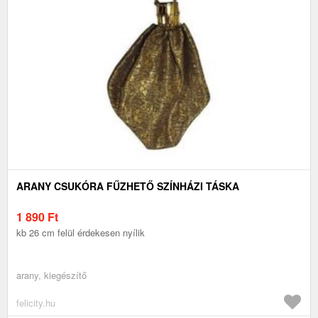
ARANY CSUKÓRA FŰZHETŐ SZÍNHÁZI TÁSKA
1 890
Ft
kb 26 cm felül érdekesen nyílik
arany, kiegészítő
felicity.hu