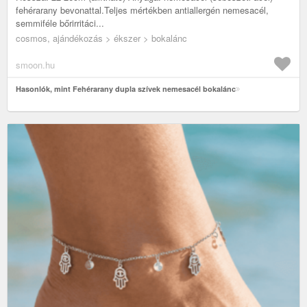
fehérarany bevonattal.Teljes mértékben antiallergén nemesacél,
semmiféle bőrirritáci...
cosmos, ajándékozás > ékszer > bokalánc
smoon.hu
Hasonlók, mint Fehérarany dupla szívek nemesacél bokalánc