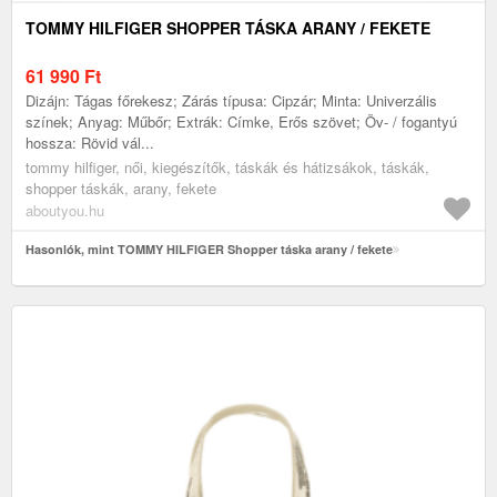
TOMMY HILFIGER SHOPPER TÁSKA ARANY / FEKETE
61 990
Ft
Dizájn: Tágas főrekesz; Zárás típusa: Cipzár; Minta: Univerzális
színek; Anyag: Műbőr; Extrák: Címke, Erős szövet; Öv- / fogantyú
hossza: Rövid vál...
tommy hilfiger, női, kiegészítők, táskák és hátizsákok, táskák,
shopper táskák, arany, fekete
aboutyou.hu
Hasonlók, mint TOMMY HILFIGER Shopper táska arany / fekete