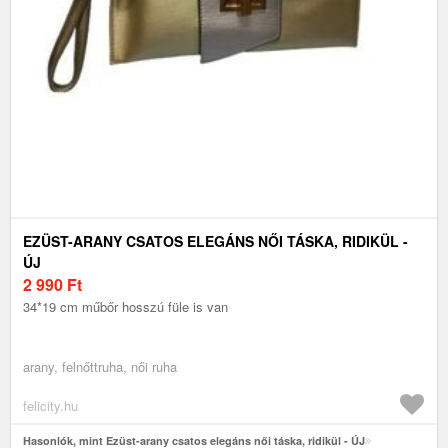
EZÜST-ARANY CSATOS ELEGÁNS NŐI TÁSKA, RIDIKÜL -
ÚJ
2 990
Ft
34*19 cm műbőr hosszú füle is van
arany, felnőttruha, női ruha
felicity.hu
Hasonlók, mint Ezüst-arany csatos elegáns női táska, ridikül - ÚJ