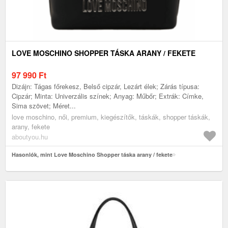
LOVE MOSCHINO SHOPPER TÁSKA ARANY / FEKETE
97 990
Ft
Dizájn: Tágas főrekesz, Belső cipzár, Lezárt élek; Zárás típusa:
Cipzár; Minta: Univerzális színek; Anyag: Műbőr; Extrák: Címke,
Sima szövet; Méret...
love moschino, női, premium, kiegészítők, táskák, shopper táskák,
arany, fekete
aboutyou.hu
Hasonlók, mint Love Moschino Shopper táska arany / fekete