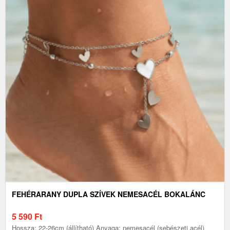
FEHÉRARANY DUPLA SZÍVEK NEMESACÉL BOKALÁNC
5 590
Ft
Hossza: 22-26cm (állítható) Anyaga: nemesacél (sebészeti acél)