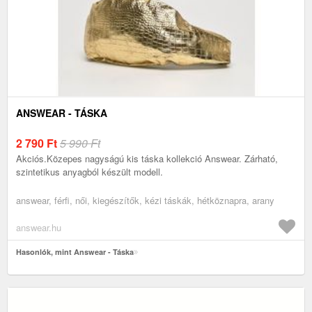
ANSWEAR - TÁSKA
2 790
Ft
5 990 Ft
Akciós.Közepes nagyságú kis táska kollekció Answear. Zárható,
szintetikus anyagból készült modell.
answear, férfi, női, kiegészítők, kézi táskák, hétköznapra, arany
answear.hu
Hasonlók, mint Answear - Táska