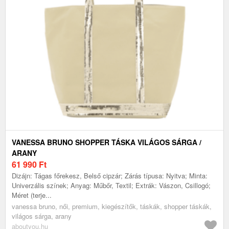
VANESSA BRUNO SHOPPER TÁSKA VILÁGOS SÁRGA /
ARANY
61 990
Ft
Dizájn: Tágas főrekesz, Belső cipzár; Zárás típusa: Nyitva; Minta:
Univerzális színek; Anyag: Műbőr, Textil; Extrák: Vászon, Csillogó;
Méret (terje...
vanessa bruno, női, premium, kiegészítők, táskák, shopper táskák,
világos sárga, arany
aboutyou.hu