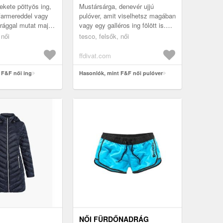
ekete pöttyös ing,
Mustársárga, denevér ujjú
farmereddel vagy
pulóver, amit viselhetsz magában
rággal mutat majd
vagy egy galléros ing fölött is.
 100% viszkóz
67% nylon 33% akril
 női
tesco, felsők, női
ffdivat.com
 F&F női ing
Hasonlók, mint F&F női pulóver
NŐI FÜRDŐNADRÁG