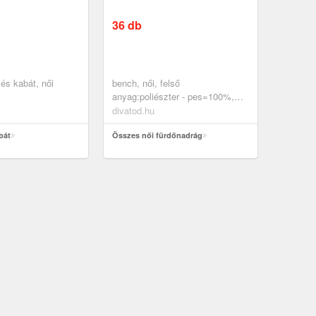
36 db
 és kabát, női
bench, női, felső
anyag:poliészter - pes=100%,
ruházat, fürdőruhák, rövid
divatod.hu
fürdőnadrágok, türkiz, fekete
bát
Összes női fürdőnadrág