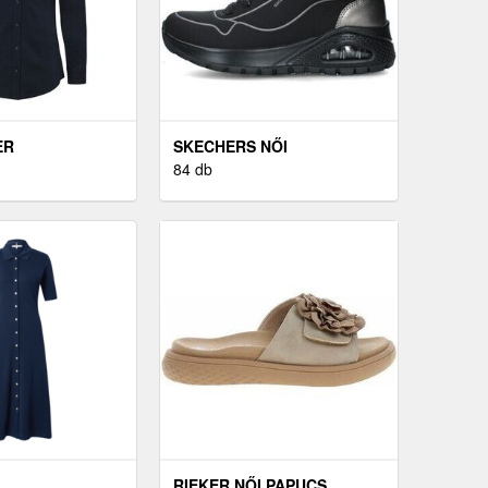
ER
SKECHERS NŐI
BOKACSIZMA
84 db
RIEKER NŐI PAPUCS