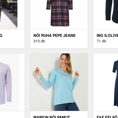
ÁG
NŐI RUHA PEPE JEANS
ING S.OLIV
313 db
71 db
MARION NŐI PAMUT
F&F FELSŐ