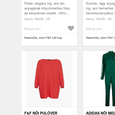
Fehér, elegáns ing, ami len
Kockás, lágy anyag
anyagának köszönhetően friss
ing, ami farmerhez
és kényelmes viselet. 100%
farmerszoknyához i
vászon
illik. 100% viszkóz
tesco, felsők, női
tesco, felsők, női
ffdivat.com
ffdivat.com
Hasonlók, mint F&F női ing
Hasonlók, mint F&F n
F&F NŐI PULÓVER
ADIDAS NŐI ME