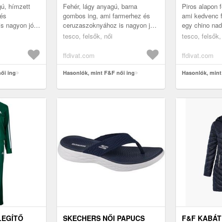
ú, hímzett
Fehér, lágy anyagú, barna
Piros alapon f
 és
gombos ing, ami farmerhez és
ami kedvenc 
s nagyon jól
ceruzaszoknyához is nagyon jól
egy chino nad
illik. 100% Tencel
a legjobban.
tesco, felsők, női
tesco, felsők,
ffdivat.com
ffdivat.com
ői ing
Hasonlók, mint F&F női ing
Hasonlók, mint
LEGÍTŐ
SKECHERS NŐI PAPUCS
F&F KABÁT