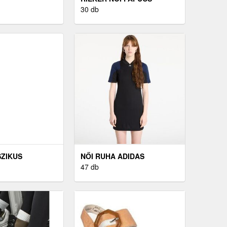
30 db
SZIKUS
NŐI RUHA ADIDAS
ŐI ALSÓ
ORIGINALS
47 db