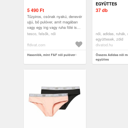
EGYÜTTES
5 490
Ft
37 db
Tűzpiros, csónak nyakú, denevér
ujjú, bő pulóver, amit magában
vagy egy ing vagy ruha fölé is
viselhetsz. 52% poliészter, 35%
tesco, felsők, női
női, adidas, ruhák,
akril, 13% nylon
együttesek, zöld
ffdivat.com
divatod.hu
Hasonlók, mint F&F női pulóver
Összes Adidas női m
együttes