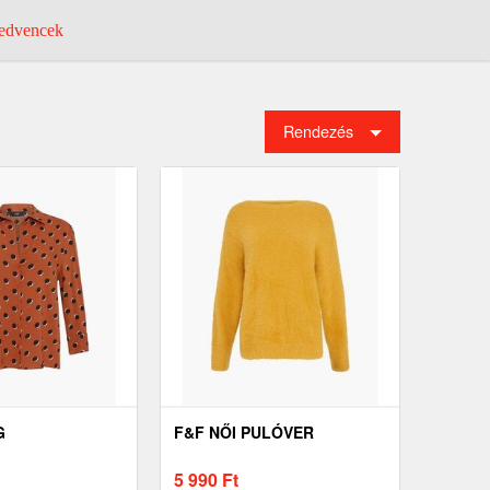
dvencek
Rendezés
G
F&F NŐI PULÓVER
5 990
Ft