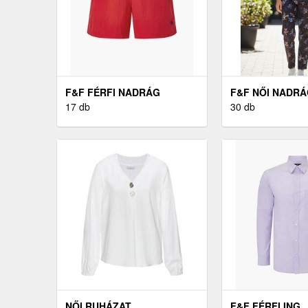
F&F FÉRFI NADRÁG
F&F NŐI NADR
17 db
30 db
NŐI RUHÁZAT
F&F FÉRFI ING