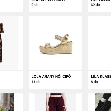
KÖNTÖS
9 db
62 db
LOLA ARANY NŐI CIPŐ
LILA KLAS
11 db
SZABÁSÚ N
8 db