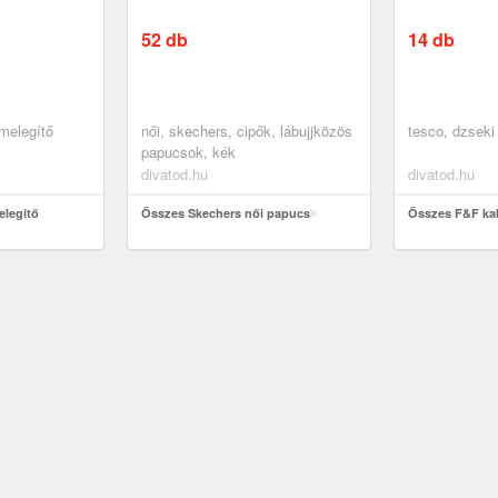
52 db
14 db
 melegítő
női, skechers, cipők, lábujjközös
tesco, dzseki
papucsok, kék
divatod.hu
divatod.hu
elegítő
Összes Skechers női papucs
Összes F&F ka