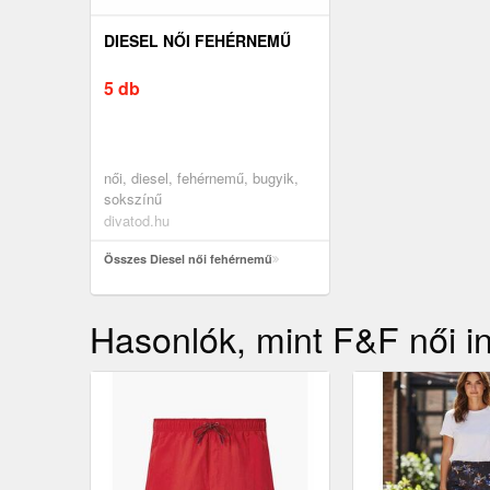
DIESEL NŐI FEHÉRNEMŰ
5 db
női, diesel, fehérnemű, bugyik,
sokszínű
divatod.hu
Összes Diesel női fehérnemű
Hasonlók, mint F&F női i