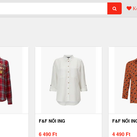
Ke
F&F NŐI ING
F&F NŐI IN
6 490
Ft
4 490
Ft