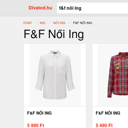
Divatod.hu
DIVAT
ING
NŐI ING
JELENLEGI:
F&F NŐI ING
F&F Női Ing
F&F NŐI ING
F&F NŐI ING
5 990
Ft
5 490
Ft