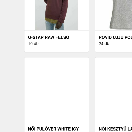
G-STAR RAW FELSŐ
RÖVID UJJÚ PÓ
SÖTÉTKÉK, FÉRFI, SIMA
10 db
CLUB 22
24 db
NŐI PULÓVER WHITE ICY
NŐI KESZTYŰ L