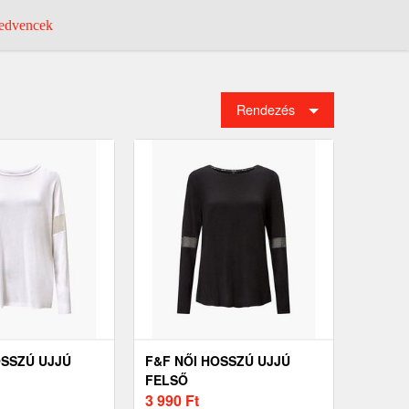
dvencek
Rendezés
OSSZÚ UJJÚ
F&F NŐI HOSSZÚ UJJÚ
FELSŐ
3 990
Ft