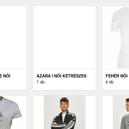
E NŐI
AZARA I NŐI KÉTRÉSZES
FEHÉR NŐI 
FÜRDŐRUHA
7 db
S
6 db