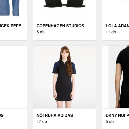
NGEK PEPE
COPENHAGEN STUDIOS
LOLA ARAN
BIKINI FELSŐ FEKETE
5 db
11 db
US
NŐI RUHA ADIDAS
DKNY NÔI 
LSÓ
ORIGINALS
47 db
M
5 db