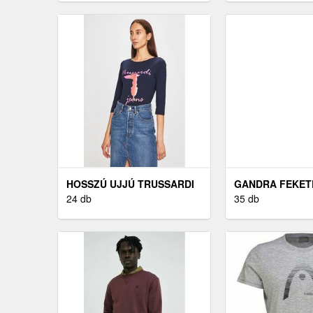
HOSSZÚ UJJÚ TRUSSARDI
GANDRA FEKET
JEANS
24 db
BOKACIPŐK
35 db