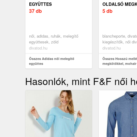
EGYÜTTES
OLDALSÓ MEGK
37 db
MOHAIR ÉRINT
5 db
női, adidas, ruhák, melegítő
blancheporte, divat
együttesek, zöld
kiegészítők, női di
és kabátok, könnyű
divatod.hu
divatod.hu
blézerek
Összes Adidas női melegítő
Összes Hosszú mellé
együttes
megkötőkkel, mohair 
Hasonlók, mint F&F női ho