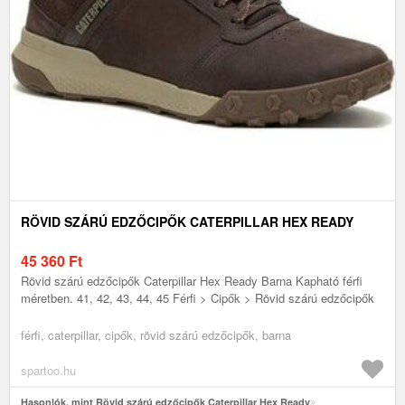
RÖVID SZÁRÚ EDZŐCIPŐK CATERPILLAR HEX READY
45 360
Ft
Rövid szárú edzőcipők Caterpillar Hex Ready Barna Kapható férfi
méretben. 41, 42, 43, 44, 45 Férfi > Cipők > Rövid szárú edzőcipők
férfi, caterpillar, cipők, rövid szárú edzőcipők, barna
spartoo.hu
Hasonlók, mint Rövid szárú edzőcipők Caterpillar Hex Ready