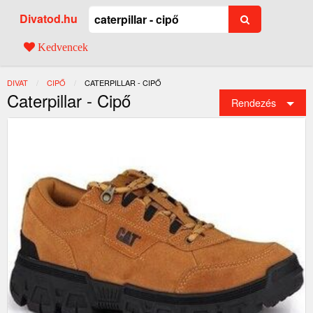
Divatod.hu
Kedvencek
DIVAT
CIPŐ
JELENLEGI:
CATERPILLAR - CIPŐ
Caterpillar - Cipő
Rendezés