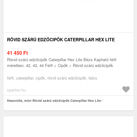
RÖVID SZÁRÚ EDZŐCIPŐK CATERPILLAR HEX LITE
41 450
Ft
Rövid szárú edzőcipők Caterpillar Hex Lite Bézs Kapható férfi
méretben. 42, 43, 44 Férfi > Cipők > Rövid szárú edzőcipők
férfi, caterpillar, cipők, rövid szárú edzőcipők, bézs
spartoo.hu
Hasonlók, mint Rövid szárú edzőcipők Caterpillar Hex Lite