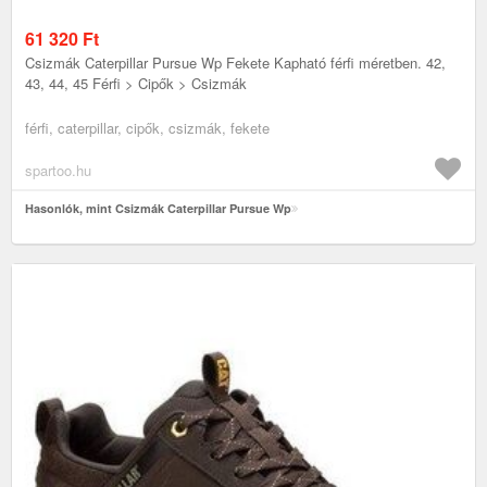
61 320
Ft
Csizmák Caterpillar Pursue Wp Fekete Kapható férfi méretben. 42,
43, 44, 45 Férfi > Cipők > Csizmák
férfi, caterpillar, cipők, csizmák, fekete
spartoo.hu
Hasonlók, mint Csizmák Caterpillar Pursue Wp