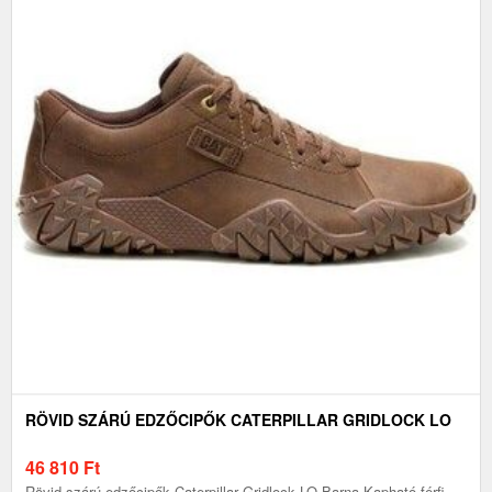
RÖVID SZÁRÚ EDZŐCIPŐK CATERPILLAR GRIDLOCK LO
46 810
Ft
Rövid szárú edzőcipők Caterpillar Gridlock LO Barna Kapható férfi