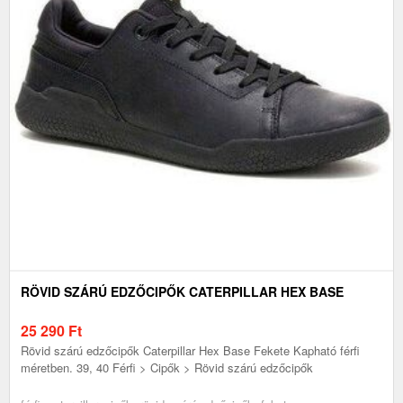
RÖVID SZÁRÚ EDZŐCIPŐK CATERPILLAR HEX BASE
25 290
Ft
Rövid szárú edzőcipők Caterpillar Hex Base Fekete Kapható férfi
méretben. 39, 40 Férfi > Cipők > Rövid szárú edzőcipők