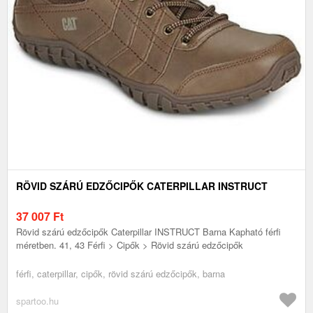
RÖVID SZÁRÚ EDZŐCIPŐK CATERPILLAR INSTRUCT
37 007
Ft
Rövid szárú edzőcipők Caterpillar INSTRUCT Barna Kapható férfi
méretben. 41, 43 Férfi > Cipők > Rövid szárú edzőcipők
férfi, caterpillar, cipők, rövid szárú edzőcipők, barna
spartoo.hu