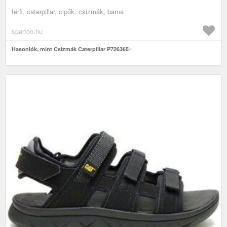
férfi, caterpillar, cipők, csizmák, barna
spartoo.hu
Hasonlók, mint Csizmák Caterpillar P726365