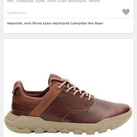
férfi, caterpillar, cipők, rövid szárú edzőcipők, fekete
spartoo.hu
Hasonlók, mint Rövid szárú edzőcipők Caterpillar Hex Base