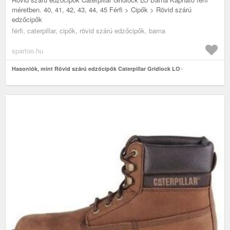
méretben. 40, 41, 42, 43, 44, 45 Férfi > Cipők > Rövid szárú
edzőcipők
férfi, caterpillar, cipők, rövid szárú edzőcipők, barna
spartoo.hu
Hasonlók, mint Rövid szárú edzőcipők Caterpillar Gridlock LO