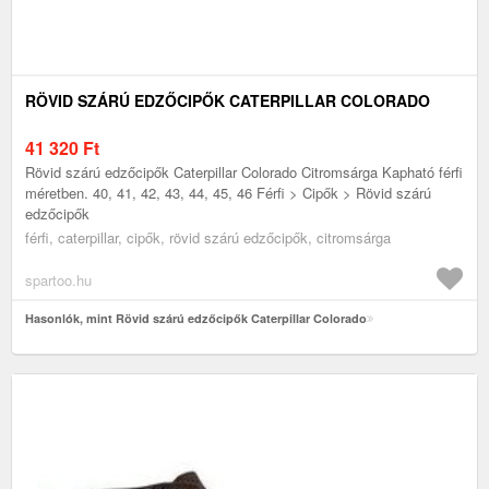
RÖVID SZÁRÚ EDZŐCIPŐK CATERPILLAR COLORADO
41 320
Ft
Rövid szárú edzőcipők Caterpillar Colorado Citromsárga Kapható férfi
méretben. 40, 41, 42, 43, 44, 45, 46 Férfi > Cipők > Rövid szárú
edzőcipők
férfi, caterpillar, cipők, rövid szárú edzőcipők, citromsárga
spartoo.hu
Hasonlók, mint Rövid szárú edzőcipők Caterpillar Colorado