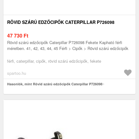
RÖVID SZÁRÚ EDZŐCIPŐK CATERPILLAR P726098
47 730
Ft
Rövid szárú edzőcipők Caterpillar P726098 Fekete Kapható férfi
méretben. 41, 42, 43, 44, 45 Férfi > Cipők > Rövid szárú edzőcipők
férfi, caterpillar, cipők, rövid szárú edzőcipők, fekete
spartoo.hu
Hasonlók, mint Rövid szárú edzőcipők Caterpillar P726098