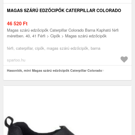
MAGAS SZÁRÚ EDZŐCIPŐK CATERPILLAR COLORADO
46 520
Ft
Magas szárú edzőcipők Caterpillar Colorado Barna Kapható férfi
méretben. 40, 41 Férfi > Cipők > Magas szárú edzőcipők
férfi, caterpillar, cipők, magas szárú edzőcipők, barna
spartoo.hu
Hasonlók, mint Magas szárú edzőcipők Caterpillar Colorado