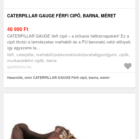
CATERPILLAR GAUGE FÉRFI CIPŐ, BARNA, MÉRET
46 990
Ft
CATERPILLAR GAUGE férfi cipő – a stílusos hétköznapokért! Ez a
cipő ötvözi a természetes marhabőr és a PU bevonatú velúr előnyeit,
így egyszerre ta...
férfi, caterpillar, marhabőr/pubevonatúvelúr|evahab|gumi|gumi, cipők,
munkavédelmi cipők, barna
sportisimo.hu
Hasonlók, mint CATERPILLAR GAUGE Férfi cipő, barna, méret