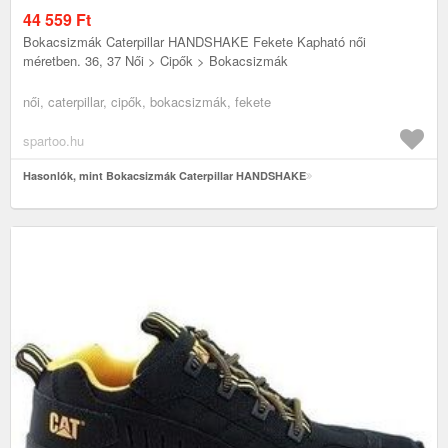
44 559
Ft
Bokacsizmák Caterpillar HANDSHAKE Fekete Kapható női
méretben. 36, 37 Női > Cipők > Bokacsizmák
női, caterpillar, cipők, bokacsizmák, fekete
spartoo.hu
Hasonlók, mint Bokacsizmák Caterpillar HANDSHAKE