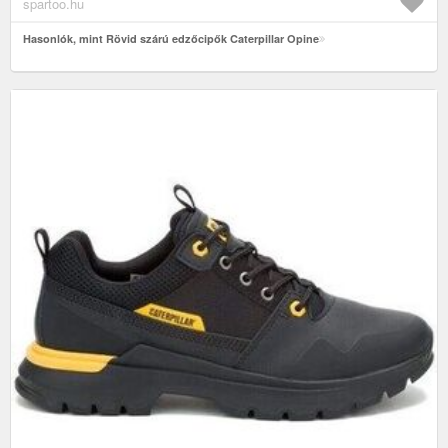
spartoo.hu
Hasonlók, mint Rövid szárú edzőcipők Caterpillar Opine