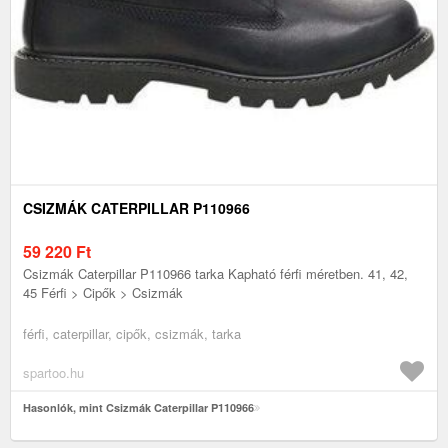
CSIZMÁK CATERPILLAR P110966
59 220
Ft
Csizmák Caterpillar P110966 tarka Kapható férfi méretben. 41, 42,
45 Férfi > Cipők > Csizmák
férfi, caterpillar, cipők, csizmák, tarka
spartoo.hu
Hasonlók, mint Csizmák Caterpillar P110966