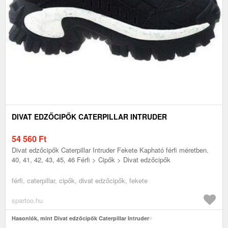
DIVAT EDZŐCIPŐK CATERPILLAR INTRUDER
54 560
Ft
Divat edzőcipők Caterpillar Intruder Fekete Kapható férfi méretben.
40, 41, 42, 43, 45, 46 Férfi > Cipők > Divat edzőcipők
férfi, caterpillar, cipők, divat edzőcipők, fekete
spartoo.hu
Hasonlók, mint Divat edzőcipők Caterpillar Intruder