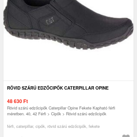
RÖVID SZÁRÚ EDZŐCIPŐK CATERPILLAR OPINE
48 630
Ft
Rövid szárú edzőcipők Caterpillar Opine Fekete Kapható férfi
méretben. 40, 42 Férfi > Cipők > Rövid szárú edzőcipők
férfi, caterpillar, cipők, rövid szárú edzőcipők, fekete