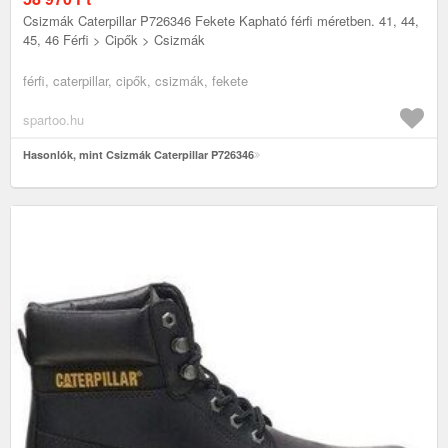
Csizmák Caterpillar P726346 Fekete Kapható férfi méretben. 41, 44,
45, 46 Férfi > Cipők > Csizmák
férfi, caterpillar, cipők, csizmák, fekete
spartoo.hu
Hasonlók, mint Csizmák Caterpillar P726346