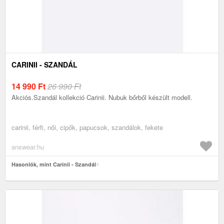
CARINII - SZANDÁL
14 990
Ft
26 990 Ft
Akciós.Szandál kollekció Carinii. Nubuk bőrből készült modell.
carinii, férfi, női, cipők, papucsok, szandálok, fekete
answear.hu
Hasonlók, mint Carinii - Szandál