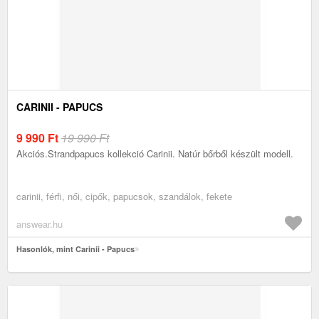
CARINII - PAPUCS
9 990
Ft
19 990 Ft
Akciós.Strandpapucs kollekció Carinii. Natúr bőrből készült modell.
carinii, férfi, női, cipők, papucsok, szandálok, fekete
answear.hu
Hasonlók, mint Carinii - Papucs