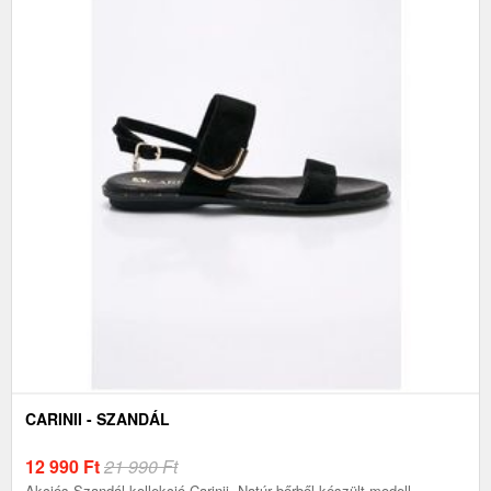
CARINII - SZANDÁL
12 990
Ft
21 990 Ft
Akciós.Szandál kollekció Carinii. Natúr bőrből készült modell.