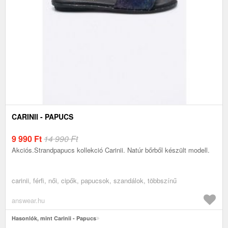
CARINII - PAPUCS
9 990
Ft
14 990 Ft
Akciós.Strandpapucs kollekció Carinii. Natúr bőrből készült modell.
carinii, férfi, női, cipők, papucsok, szandálok, többszínű
answear.hu
Hasonlók, mint Carinii - Papucs