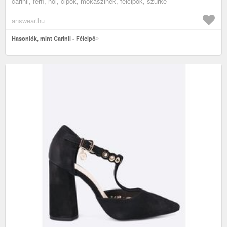
carinii, férfi, női, cipők, mokaszinek, félcipők, szürke
answear.hu
Hasonlók, mint Carinii - Félcipő