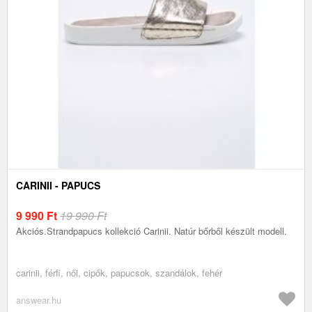
CARINII - PAPUCS
9 990
Ft
19 990 Ft
Akciós.Strandpapucs kollekció Carinii. Natúr bőrből készült modell.
carinii, férfi, női, cipők, papucsok, szandálok, fehér
answear.hu