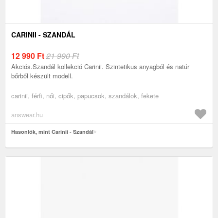
CARINII - SZANDÁL
12 990
Ft
21 990 Ft
Akciós.Szandál kollekció Carinii. Szintetikus anyagból és natúr
bőrből készült modell.
carinii, férfi, női, cipők, papucsok, szandálok, fekete
answear.hu
Hasonlók, mint Carinii - Szandál