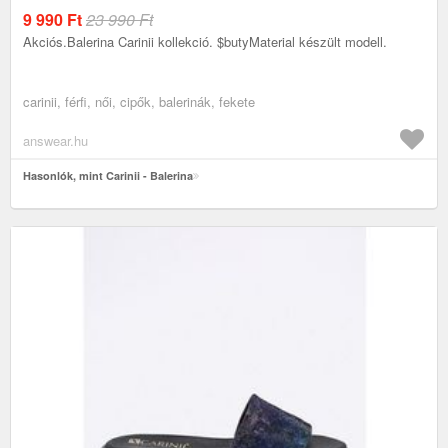
9 990
Ft
23 990 Ft
Akciós.Balerina Carinii kollekció. $butyMaterial készült modell.
carinii, férfi, női, cipők, balerinák, fekete
answear.hu
Hasonlók, mint Carinii - Balerina