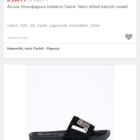
Akciós.Strandpapucs kollekció Carinii. Natúr bőrből készült modell.
carinii, férfi, női, cipők, papucsok, szandálok, fehér
answear.hu
Hasonlók, mint Carinii - Papucs