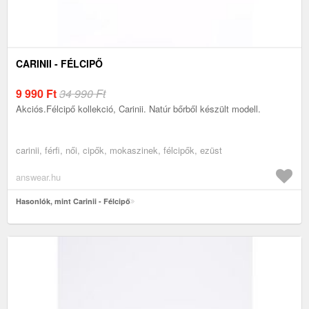
CARINII - FÉLCIPŐ
9 990
Ft
34 990 Ft
Akciós.Félcipő kollekció, Carinii. Natúr bőrből készült modell.
carinii, férfi, női, cipők, mokaszinek, félcipők, ezüst
answear.hu
Hasonlók, mint Carinii - Félcipő