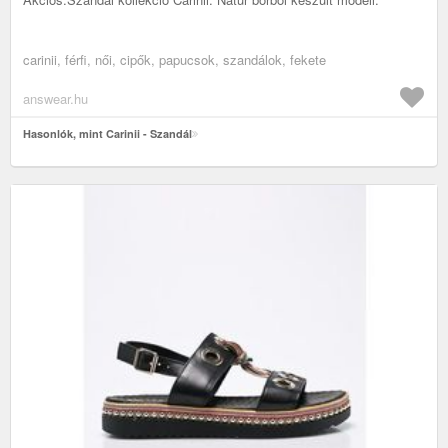
carinii, férfi, női, cipők, papucsok, szandálok, fekete
answear.hu
Hasonlók, mint Carinii - Szandál