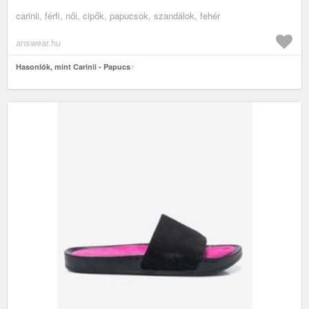
carinii, férfi, női, cipők, papucsok, szandálok, fehér
answear.hu
Hasonlók, mint Carinii - Papucs