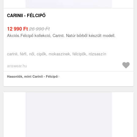
CARINII - FÉLCIPŐ
12 990
Ft
26 990 Ft
Akciós.Félcipő kollekció, Carinii. Natúr bőrből készült modell.
carinii, férfi, női, cipők, mokaszinek, félcipők, rózsaszín
answear.hu
Hasonlók, mint Carinii - Félcipő