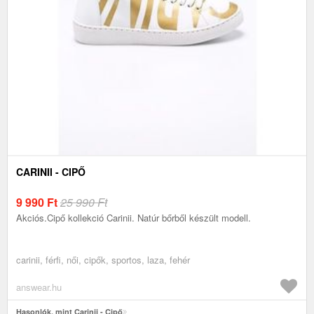
CARINII - CIPŐ
9 990
Ft
25 990 Ft
Akciós.Cipő kollekció Carinii. Natúr bőrből készült modell.
carinii, férfi, női, cipők, sportos, laza, fehér
answear.hu
Hasonlók, mint Carinii - Cipő