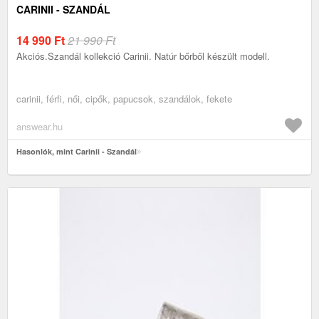
CARINII - SZANDÁL
14 990
Ft
21 990 Ft
Akciós.Szandál kollekció Carinii. Natúr bőrből készült modell.
carinii, férfi, női, cipők, papucsok, szandálok, fekete
answear.hu
Hasonlók, mint Carinii - Szandál