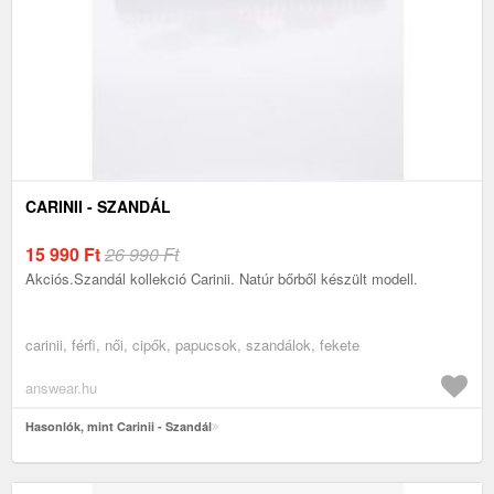
CARINII - SZANDÁL
15 990
Ft
26 990 Ft
Akciós.Szandál kollekció Carinii. Natúr bőrből készült modell.
carinii, férfi, női, cipők, papucsok, szandálok, fekete
answear.hu
Hasonlók, mint Carinii - Szandál