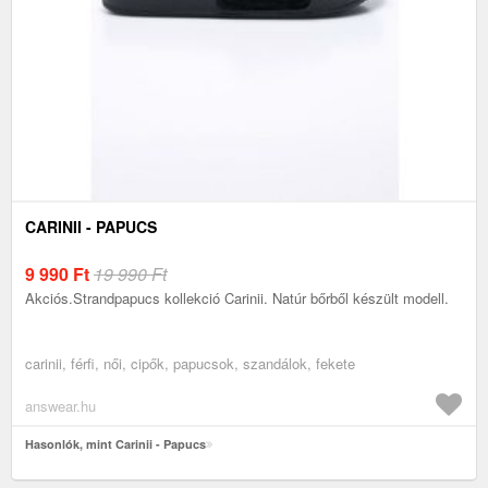
CARINII - PAPUCS
9 990
Ft
19 990 Ft
Akciós.Strandpapucs kollekció Carinii. Natúr bőrből készült modell.
carinii, férfi, női, cipők, papucsok, szandálok, fekete
answear.hu
Hasonlók, mint Carinii - Papucs