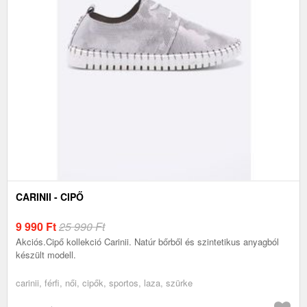
CARINII - CIPŐ
9 990
Ft
25 990 Ft
Akciós.Cipő kollekció Carinii. Natúr bőrből és szintetikus anyagból
készült modell.
carinii, férfi, női, cipők, sportos, laza, szürke