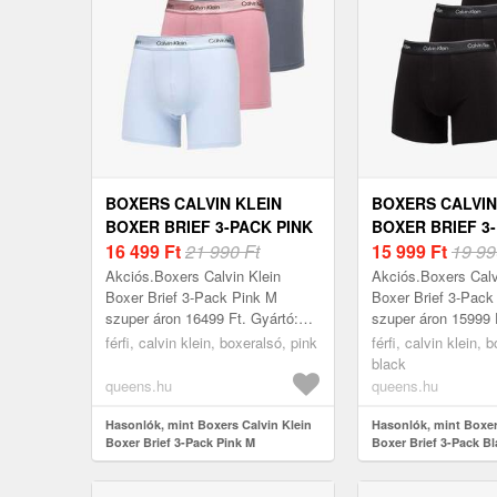
BOXERS CALVIN KLEIN
BOXERS CALVIN
BOXER BRIEF 3-PACK PINK
BOXER BRIEF 3
M
16 499
Ft
21 990 Ft
BLACK M
15 999
Ft
19 99
Akciós.Boxers Calvin Klein
Akciós.Boxers Calv
Boxer Brief 3-Pack Pink M
Boxer Brief 3-Pack
szuper áron 16499 Ft. Gyártó:
szuper áron 15999 
Calvin Klein Szín: Pink Méret: M
Calvin Klein Szín: 
férfi, calvin klein, boxeralsó, pink
férfi, calvin klein, 
M
black
queens.hu
queens.hu
Hasonlók, mint Boxers Calvin Klein
Hasonlók, mint Boxer
Boxer Brief 3-Pack Pink M
Boxer Brief 3-Pack B