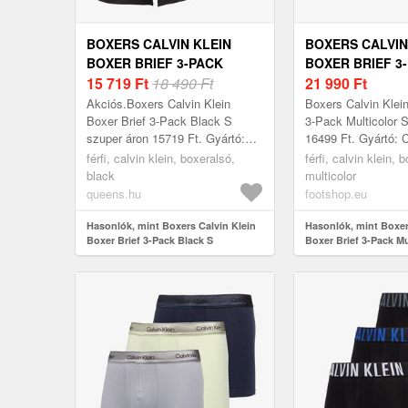
BOXERS CALVIN KLEIN
BOXERS CALVIN
BOXER BRIEF 3-PACK
BOXER BRIEF 3
BLACK S
15 719
Ft
18 490 Ft
MULTICOLOR S
21 990
Ft
Akciós.Boxers Calvin Klein
Boxers Calvin Klein
Boxer Brief 3-Pack Black S
3-Pack Multicolor 
szuper áron 15719 Ft. Gyártó:
16499 Ft. Gyártó: C
Calvin Klein Szín: Black Méret:
Szín: Multicolor Mé
férfi, calvin klein, boxeralsó,
férfi, calvin klein, 
S
black
multicolor
queens.hu
footshop.eu
Hasonlók, mint Boxers Calvin Klein
Hasonlók, mint Boxer
Boxer Brief 3-Pack Black S
Boxer Brief 3-Pack Mu