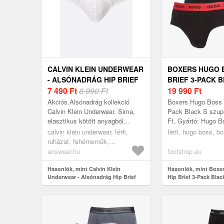
CALVIN KLEIN UNDERWEAR
BOXERS HUGO 
- ALSÓNADRÁG HIP BRIEF
BRIEF 3-PACK 
7 490
Ft
8 990 Ft
19 990
Ft
Akciós.Alsónadrág kollekció
Boxers Hugo Boss H
Calvin Klein Underwear. Sima,
Pack Black S szup
elasztikus kötött anyagból
Ft. Gyártó: Hugo B
készült modell.
Black Méret: S
calvin klein underwear, férfi,
férfi, hugo boss, b
ruházat, fehérneműk,
alsónadrágok, fehér
answear.hu
footshop.eu
Hasonlók, mint Calvin Klein
Hasonlók, mint Boxe
Underwear - Alsónadrág Hip Brief
Hip Brief 3-Pack Blac