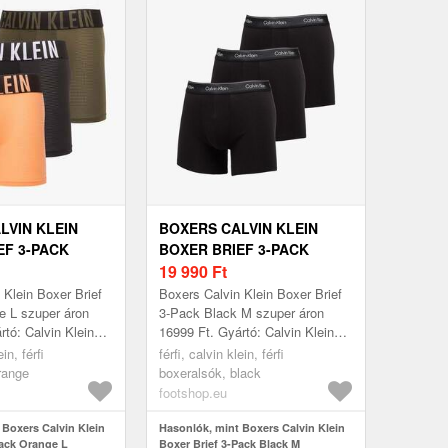
LVIN KLEIN
BOXERS CALVIN KLEIN
EF 3-PACK
BOXER BRIEF 3-PACK
BLACK M
19 990
Ft
 Klein Boxer Brief
Boxers Calvin Klein Boxer Brief
e L szuper áron
3-Pack Black M szuper áron
rtó: Calvin Klein
16999 Ft. Gyártó: Calvin Klein
Méret: L
Szín: Black Méret: M
ein, férfi
férfi, calvin klein, férfi
range
boxeralsók, black
footshop.eu
 Boxers Calvin Klein
Hasonlók, mint Boxers Calvin Klein
Pack Orange L
Boxer Brief 3-Pack Black M