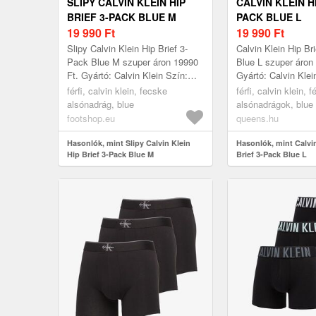
SLIPY CALVIN KLEIN HIP
CALVIN KLEIN HI
BRIEF 3-PACK BLUE M
PACK BLUE L
19 990
Ft
19 990
Ft
Slipy Calvin Klein Hip Brief 3-
Calvin Klein Hip Br
Pack Blue M szuper áron 19990
Blue L szuper áron
Ft. Gyártó: Calvin Klein Szín:
Gyártó: Calvin Klei
Blue Méret: M
Méret: L
férfi, calvin klein, fecske
férfi, calvin klein, fé
alsónadrág, blue
alsónadrágok, blue
footshop.eu
queens.hu
Hasonlók, mint Slipy Calvin Klein
Hasonlók, mint Calvi
Hip Brief 3-Pack Blue M
Brief 3-Pack Blue L