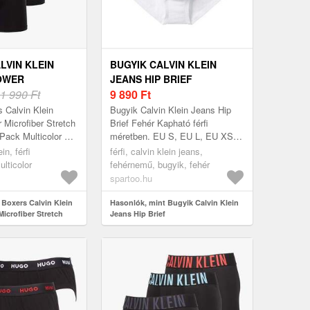
LVIN KLEIN
BUGYIK CALVIN KLEIN
OWER
JEANS HIP BRIEF
R STRETCH
1 990 Ft
9 890
Ft
EF 3-PACK
 Calvin Klein
Bugyik Calvin Klein Jeans Hip
R S
 Microfiber Stretch
Brief Fehér Kapható férfi
-Pack Multicolor S
méretben. EU S, EU L, EU XS
6499 Ft. Gyártó:
Férfi > Fehérnemű > Bugyik
ein, férfi
férfi, calvin klein jeans,
zín: Multicolor
lticolor
fehérnemű, bugyik, fehér
spartoo.hu
 Boxers Calvin Klein
Hasonlók, mint Bugyik Calvin Klein
icrofiber Stretch
Jeans Hip Brief
ack Multicolor S