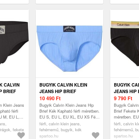
 CALVIN
BUGYIK CALVIN KLEIN
BUGYIK CA
P BRIEF
JEANS HIP BRIEF
JEANS HIP 
10 490
Ft
9 790
Ft
n Klein Jeans
Bugyik Calvin Klein Jeans Hip
Bugyik Calvin
pható férfi
Brief Kék Kapható férfi méretben.
Brief Fekete K
U M, EU L,
EU S, EU L, EU XL, EU XS Férfi
méretben. EU
i >
> Fehérnemű > Bugyik
EU XS Férfi 
eans,
férfi, calvin klein jeans,
férfi, calvin k
nadrágok
Bugyik
rágok, fekete
fehérnemű, bugyik, kék
fehérnemű, bu
spartoo.hu
spartoo.hu