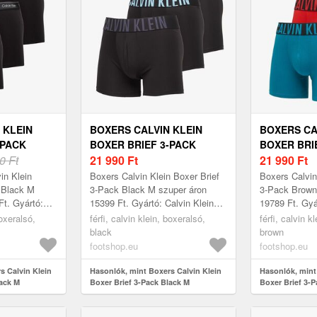
 KLEIN
BOXERS CALVIN KLEIN
BOXERS CA
-PACK
BOXER BRIEF 3-PACK
BOXER BRI
0 Ft
BLACK M
21 990
Ft
BROWN M
21 990
Ft
in Klein
Boxers Calvin Klein Boxer Brief
Boxers Calvin
 Black M
3-Pack Black M szuper áron
3-Pack Brown
Ft. Gyártó:
15399 Ft. Gyártó: Calvin Klein
19789 Ft. Gyá
Black Méret:
Szín: Black Méret: M
Szín: Brown 
boxeralsó,
férfi, calvin klein, boxeralsó,
férfi, calvin k
black
brown
footshop.eu
footshop.eu
s Calvin Klein
Hasonlók, mint Boxers Calvin Klein
Hasonlók, mint
lack M
Boxer Brief 3-Pack Black M
Boxer Brief 3-