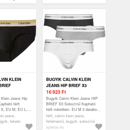
LVIN KLEIN
BUGYIK CALVIN KLEIN
BRIEF
JEANS HIP BRIEF X3
16 923
Ft
 Klein Jeans Hip
Bugyik Calvin Klein Jeans HIP
apható férfi
BRIEF X3 Sokszínű Kapható
 S, EU M, EU L,
férfi méretben. EU M 3 darabos
> Fehérnemű >
csomag Férfi > Fehérnemű >
lein jeans,
férfi, calvin klein jeans,
Bugyik
gyik, fekete
fehérnemű, bugyik, sokszínű
spartoo.hu