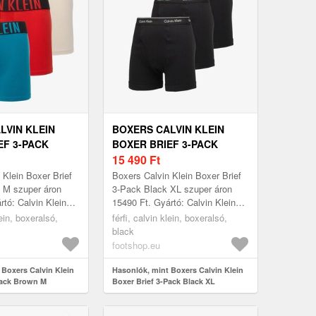
LVIN KLEIN
BOXERS CALVIN KLEIN
EF 3-PACK
BOXER BRIEF 3-PACK
BLACK XL
15 490
Ft
 Klein Boxer Brief
Boxers Calvin Klein Boxer Brief
 M szuper áron
3-Pack Black XL szuper áron
rtó: Calvin Klein
15490 Ft. Gyártó: Calvin Klein
Méret: M
Szín: Black Méret: XL
lein, boxeralsó,
férfi, calvin klein, boxeralsó,
black
footshop.eu
 Boxers Calvin Klein
Hasonlók, mint Boxers Calvin Klein
Pack Brown M
Boxer Brief 3-Pack Black XL