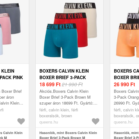
 KLEIN
BOXERS CALVIN KLEIN
BOXERS CA
-PACK PINK
BOXER BRIEF 3-PACK
BOXER BRI
BROWN M
18 699
Ft
21 990 Ft
ORANGE L
26 990
Ft
 Boxer Brief
Akciós.Boxers Calvin Klein
Boxers Calvin
per áron
Boxer Brief 3-Pack Brown M
3-Pack Orang
alvin Klein
szuper áron 18699 Ft. Gyártó:
26990 Ft. Gyá
M
Calvin Klein Szín: Brown Méret:
Szín: Orange 
rfi
férfi, calvin klein, férfi
férfi, calvin kl
M
boxeralsók, brown
boxeralsók, o
queens.hu
queens.hu
s Calvin Klein
Hasonlók, mint Boxers Calvin Klein
Hasonlók, mint
ink M
Boxer Brief 3-Pack Brown M
Boxer Brief 3-