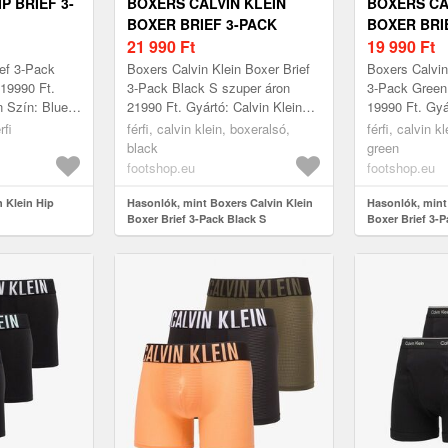
P BRIEF 3-
BOXERS CALVIN KLEIN
BOXERS CA
BOXER BRIEF 3-PACK
BOXER BRI
BLACK S
21 990
Ft
GREEN S
19 990
Ft
ief 3-Pack
Boxers Calvin Klein Boxer Brief
Boxers Calvin
 19990 Ft.
3-Pack Black S szuper áron
3-Pack Green
n Szín: Blue
21990 Ft. Gyártó: Calvin Klein
19990 Ft. Gyá
Szín: Black Méret: S
Szín: Green M
rfi
férfi, calvin klein, boxeralsó,
férfi, calvin k
black
green
footshop.eu
footshop.eu
n Klein Hip
Hasonlók, mint Boxers Calvin Klein
Hasonlók, mint
Boxer Brief 3-Pack Black S
Boxer Brief 3-