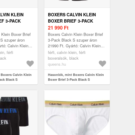
LVIN KLEIN
BOXERS CALVIN KLEIN
EF 3-PACK
BOXER BRIEF 3-PACK
BLACK S
21 990
Ft
 Klein Boxer Brief
Boxers Calvin Klein Boxer Brief
 S szuper áron
3-Pack Black S szuper áron
rtó: Calvin Klein
21990 Ft. Gyártó: Calvin Klein
éret: S
Szín: Black Méret: S
ein, férfi
férfi, calvin klein, férfi
lack
boxeralsók, black
queens.hu
 Boxers Calvin Klein
Hasonlók, mint Boxers Calvin Klein
ack Black S
Boxer Brief 3-Pack Black S