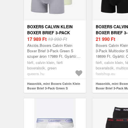
BOXERS CALVIN KLEIN
BOXERS CALVIN
BOXER BRIEF 3-PACK
BOXER BRIEF 3
GREEN S
17 989
Ft
19 990 Ft
MULTICOLOR S
21 990
Ft
Akciós.Boxers Calvin Klein
Boxers Calvin Klein
Boxer Brief 3-Pack Green S
3-Pack Multicolor 
szuper áron 17989 Ft. Gyártó:
18699 Ft. Gyártó: C
Calvin Klein Szín: Green Méret:
Szín: Multicolor Mé
férfi, calvin klein, férfi
férfi, calvin klein, fé
S
boxeralsók, green
boxeralsók, multico
queens.hu
footshop.eu
Hasonlók, mint Boxers Calvin Klein
Hasonlók, mint Boxer
Boxer Brief 3-Pack Green S
Boxer Brief 3-Pack Mu