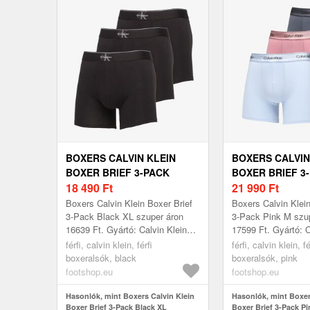
BOXERS CALVIN KLEIN
BOXERS CALVIN
BOXER BRIEF 3-PACK
BOXER BRIEF 3
BLACK XL
18 490
Ft
M
21 990
Ft
Boxers Calvin Klein Boxer Brief
Boxers Calvin Klein
3-Pack Black XL szuper áron
3-Pack Pink M szu
16639 Ft. Gyártó: Calvin Klein
17599 Ft. Gyártó: C
Szín: Black Méret: XL
Szín: Pink Méret: 
férfi, calvin klein, férfi
férfi, calvin klein, fé
boxeralsók, black
boxeralsók, pink
footshop.eu
footshop.eu
Hasonlók, mint Boxers Calvin Klein
Hasonlók, mint Boxer
Boxer Brief 3-Pack Black XL
Boxer Brief 3-Pack P