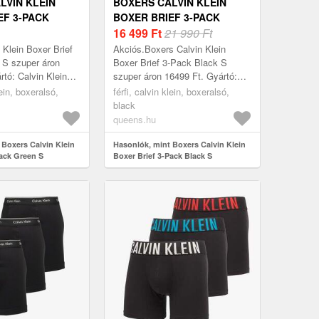
LVIN KLEIN
BOXERS CALVIN KLEIN
EF 3-PACK
BOXER BRIEF 3-PACK
BLACK S
16 499
Ft
21 990 Ft
 Klein Boxer Brief
Akciós.Boxers Calvin Klein
 S szuper áron
Boxer Brief 3-Pack Black S
rtó: Calvin Klein
szuper áron 16499 Ft. Gyártó:
éret: S
Calvin Klein Szín: Black Méret:
lein, boxeralsó,
férfi, calvin klein, boxeralsó,
S
black
queens.hu
 Boxers Calvin Klein
Hasonlók, mint Boxers Calvin Klein
Pack Green S
Boxer Brief 3-Pack Black S