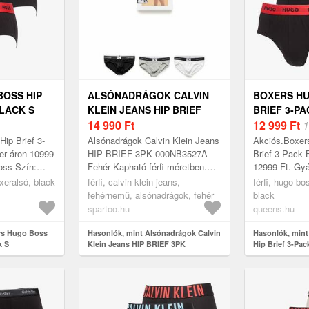
BOSS HIP
ALSÓNADRÁGOK CALVIN
BOXERS HU
BLACK S
KLEIN JEANS HIP BRIEF
BRIEF 3-P
3PK 000NB3527A
14 990
Ft
12 999
Ft
1
ip Brief 3-
Alsónadrágok Calvin Klein Jeans
Akciós.Boxer
er áron 10999
HIP BRIEF 3PK 000NB3527A
Brief 3-Pack 
oss Szín:
Fehér Kapható férfi méretben.
12999 Ft. Gy
EU S, EU M Férfi > Fehérnemű
Szín: Black M
oxeralsó, black
férfi, calvin klein jeans,
férfi, hugo bo
> Alsónadrágok
fehérnemű, alsónadrágok, fehér
black
spartoo.hu
queens.hu
rs Hugo Boss
Hasonlók, mint Alsónadrágok Calvin
Hasonlók, min
k S
Klein Jeans HIP BRIEF 3PK
Hip Brief 3-Pac
000NB3527A