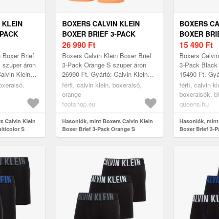
 KLEIN
BOXERS CALVIN KLEIN
BOXERS CA
-PACK
BOXER BRIEF 3-PACK
BOXER BRI
ORANGE S
26 990
Ft
BLACK S
15 490
Ft
 Boxer Brief
Boxers Calvin Klein Boxer Brief
Boxers Calvin
S szuper áron
3-Pack Orange S szuper áron
3-Pack Black
alvin Klein
26990 Ft. Gyártó: Calvin Klein
15490 Ft. Gyá
ret: S
Szín: Orange Méret: S
Szín: Black M
boxeralsó,
férfi, calvin klein, boxeralsó,
férfi, calvin kl
orange
boxeralsók, b
footshop.eu
queens.hu
s Calvin Klein
Hasonlók, mint Boxers Calvin Klein
Hasonlók, mint
lticolor S
Boxer Brief 3-Pack Orange S
Boxer Brief 3-P