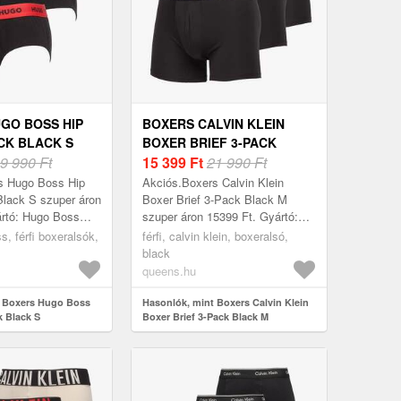
GO BOSS HIP
BOXERS CALVIN KLEIN
ACK BLACK S
BOXER BRIEF 3-PACK
9 990 Ft
BLACK M
15 399
Ft
21 990 Ft
s Hugo Boss Hip
Akciós.Boxers Calvin Klein
Black S szuper áron
Boxer Brief 3-Pack Black M
ártó: Hugo Boss
szuper áron 15399 Ft. Gyártó:
éret: S
Calvin Klein Szín: Black Méret:
ss, férfi boxeralsók,
férfi, calvin klein, boxeralsó,
M
black
queens.hu
t Boxers Hugo Boss
Hasonlók, mint Boxers Calvin Klein
k Black S
Boxer Brief 3-Pack Black M