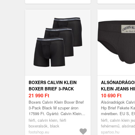
BOXERS CALVIN KLEIN
ALSÓNADRÁGOK
BOXER BRIEF 3-PACK
KLEIN JEANS HI
BLACK M
21 990
Ft
10 690
Ft
Boxers Calvin Klein Boxer Brief
Alsónadrágok Calvi
3-Pack Black M szuper áron
Hip Brief Fekete Ka
17599 Ft. Gyártó: Calvin Klein
méretben. EU S, E
Szín: Black Méret: M
EU XL, EU XS Férf
férfi, calvin klein, férfi
férfi, calvin klein j
Fehérnemű > Alsó
boxeralsók, black
fehérnemű, alsónad
footshop.eu
spartoo.hu