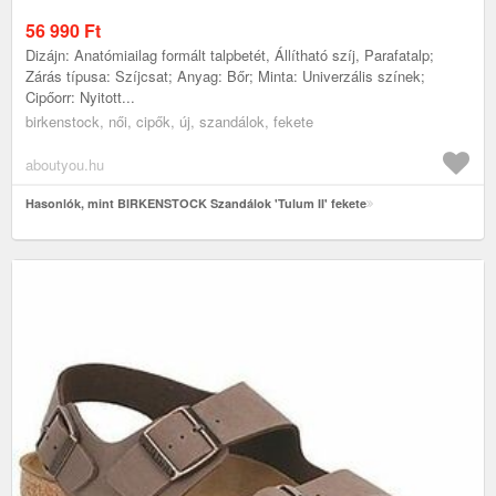
56 990
Ft
Dizájn: Anatómiailag formált talpbetét, Állítható szíj, Parafatalp;
Zárás típusa: Szíjcsat; Anyag: Bőr; Minta: Univerzális színek;
Cipőorr: Nyitott...
birkenstock, női, cipők, új, szandálok, fekete
aboutyou.hu
Hasonlók, mint BIRKENSTOCK Szandálok 'Tulum II' fekete