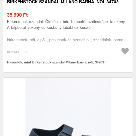
BIRKENSTOCK SZANDÁL MILANO BARNA, NŐI, 34703
35 990
Ft
Birkenstock szandál. Ökológiai bőr. Talpbetét szélessége: keskeny.
A talpbetét vékony és keskeny lábakhoz készült.
birkenstock, női, cipők, papucsok és szandálok, szandálok, barna
answear.hu
Hasonlók, mint Birkenstock szandál Milano barna, női, 34703