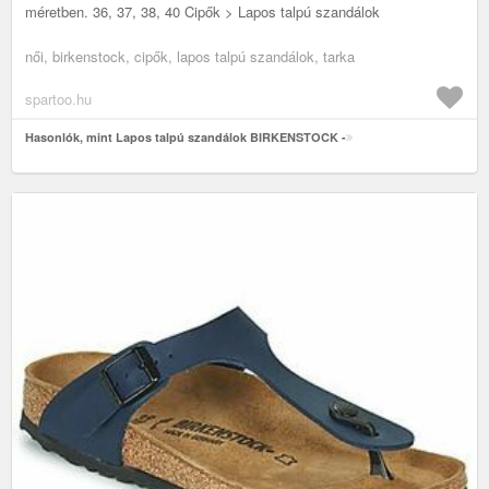
méretben. 36, 37, 38, 40 Cipők > Lapos talpú szandálok
női, birkenstock, cipők, lapos talpú szandálok, tarka
spartoo.hu
Hasonlók, mint Lapos talpú szandálok BIRKENSTOCK -