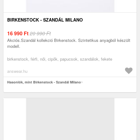
BIRKENSTOCK - SZANDÁL MILANO
16 990
Ft
20 990 Ft
Akciós.Szandál kollekció Birkenstock. Szintetikus anyagból készült
modell.
birkenstock, férfi, női, cipők, papucsok, szandálok, fekete
answear.hu
Hasonlók, mint Birkenstock - Szandál Milano