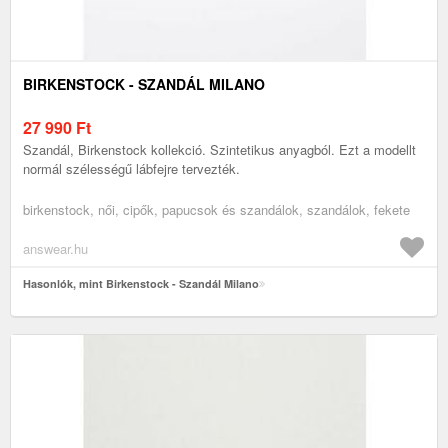
BIRKENSTOCK - SZANDÁL MILANO
27 990
Ft
Szandál, Birkenstock kollekció. Szintetikus anyagból. Ezt a modellt
normál szélességű lábfejre tervezték.
birkenstock, női, cipők, papucsok és szandálok, szandálok, fekete
answear.hu
Hasonlók, mint Birkenstock - Szandál Milano