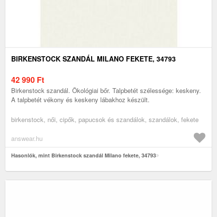
BIRKENSTOCK SZANDÁL MILANO FEKETE, 34793
42 990
Ft
Birkenstock szandál. Ökológiai bőr. Talpbetét szélessége: keskeny.
A talpbetét vékony és keskeny lábakhoz készült.
birkenstock, női, cipők, papucsok és szandálok, szandálok, fekete
answear.hu
Hasonlók, mint Birkenstock szandál Milano fekete, 34793