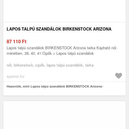
LAPOS TALPÚ SZANDÁLOK BIRKENSTOCK ARIZONA
87 110
Ft
Lapos talpú szandálok BIRKENSTOCK Arizona tarka Kapható női
méretben. 38, 40, 41 Cipők > Lapos talpú szandálok
női, birkenstock, cipők, lapos talpú szandálok, tarka
spartoo.hu
Hasonlók, mint Lapos talpú szandálok BIRKENSTOCK Arizona