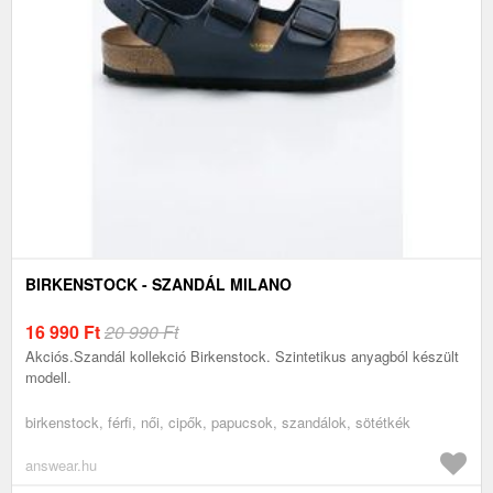
BIRKENSTOCK - SZANDÁL MILANO
16 990
Ft
20 990 Ft
Akciós.Szandál kollekció Birkenstock. Szintetikus anyagból készült
modell.
birkenstock, férfi, női, cipők, papucsok, szandálok, sötétkék
answear.hu