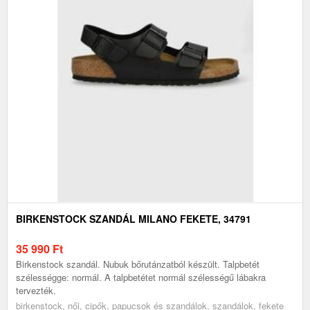
BIRKENSTOCK SZANDÁL MILANO FEKETE, 34791
35 990
Ft
Birkenstock szandál. Nubuk bőrutánzatból készült. Talpbetét
szélességge: normál. A talpbetétet normál szélességű lábakra
tervezték.
birkenstock, női, cipők, papucsok és szandálok, szandálok, fekete