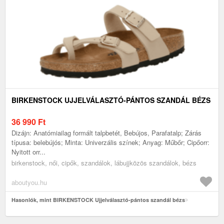
BIRKENSTOCK UJJELVÁLASZTÓ-PÁNTOS SZANDÁL BÉZS
36 990
Ft
Dizájn: Anatómiailag formált talpbetét, Bebújos, Parafatalp; Zárás
típusa: belebújós; Minta: Univerzális színek; Anyag: Műbőr; Cipőorr:
Nyitott orr...
birkenstock, női, cipők, szandálok, lábujjközös szandálok, bézs
aboutyou.hu
Hasonlók, mint BIRKENSTOCK Ujjelválasztó-pántos szandál bézs