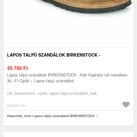
LAPOS TALPÚ SZANDÁLOK BIRKENSTOCK -
45 790
Ft
Lapos talpú szandálok BIRKENSTOCK - Kék Kapható női méretben.
36, 37 Cipők > Lapos talpú szandálok
női, birkenstock, cipők, lapos talpú szandálok, kék
spartoo.hu
Hasonlók, mint Lapos talpú szandálok BIRKENSTOCK -