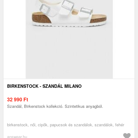
BIRKENSTOCK - SZANDÁL MILANO
32 990
Ft
Szandál, Birkenstock kollekció. Szintetikus anyagból.
birkenstock, női, cipők, papucsok és szandálok, szandálok, fehér
answear.hu