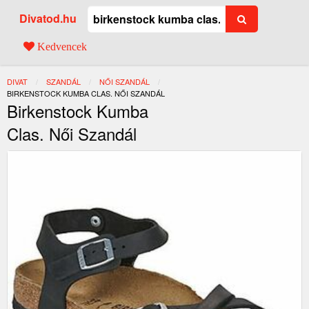
Divatod.hu
Kedvencek
DIVAT
SZANDÁL
NŐI SZANDÁL
JELENLEGI:
BIRKENSTOCK KUMBA CLAS. NŐI SZANDÁL
Birkenstock Kumba
Clas. Női Szandál