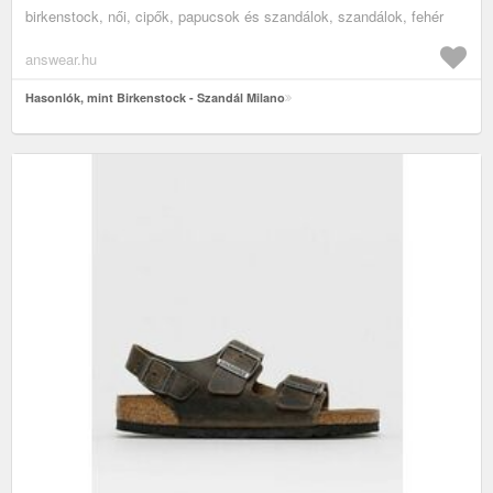
birkenstock, női, cipők, papucsok és szandálok, szandálok, fehér
answear.hu
Hasonlók, mint Birkenstock - Szandál Milano