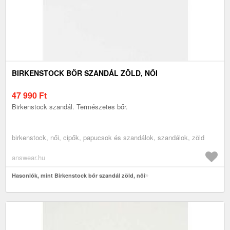
BIRKENSTOCK BŐR SZANDÁL ZÖLD, NŐI
47 990
Ft
Birkenstock szandál. Természetes bőr.
birkenstock, női, cipők, papucsok és szandálok, szandálok, zöld
answear.hu
Hasonlók, mint Birkenstock bőr szandál zöld, női