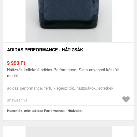
ADIDAS PERFORMANCE - HÁTIZSÁK
9 990
Ft
Hátizsák kollekció adidas Performance. Sima anyagból készült
modell.
adidas performance, férfi, kiegészítők, hátizsákok, sötétkék
answear.hu
Hasonlók, mint adidas Performance - Hátizsák