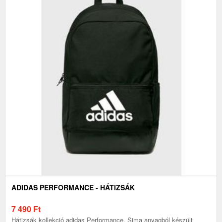
ADIDAS PERFORMANCE - HÁTIZSÁK
7 490
Ft
Hátizsák kollekció adidas Performance. Sima anyagból készült