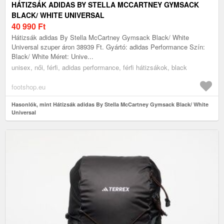
HÁTIZSÁK ADIDAS BY STELLA MCCARTNEY GYMSACK
BLACK/ WHITE UNIVERSAL
40 990
Ft
Hátizsák adidas By Stella McCartney Gymsack Black/ White
Universal szuper áron 38939 Ft. Gyártó: adidas Performance Szín:
Black/ White Méret: Unive...
unisex, női, férfi, adidas performance, férfi hátizsákok, black
footshop.eu
Hasonlók, mint Hátizsák adidas By Stella McCartney Gymsack Black/ White
Universal