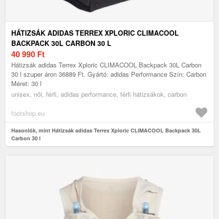
HÁTIZSÁK ADIDAS TERREX XPLORIC CLIMACOOL
BACKPACK 30L CARBON 30 L
40 990
Ft
Hátizsák adidas Terrex Xploric CLIMACOOL Backpack 30L Carbon
30 l szuper áron 36889 Ft. Gyártó: adidas Performance Szín: Carbon
Méret: 30 l
unisex, női, férfi, adidas performance, férfi hátizsákok, carbon
footshop.eu
Hasonlók, mint Hátizsák adidas Terrex Xploric CLIMACOOL Backpack 30L
Carbon 30 l