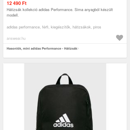
12 490
Ft
Hátizsák kollekció adidas Performance. Sima anyagból készült
modell.
adidas performance, férfi, kiegészítők, hátizsákok, piros
answear.hu
Hasonlók, mint adidas Performance - Hátizsák