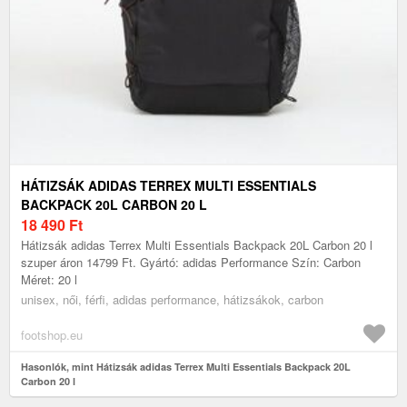
HÁTIZSÁK ADIDAS TERREX MULTI ESSENTIALS
BACKPACK 20L CARBON 20 L
18 490
Ft
Hátizsák adidas Terrex Multi Essentials Backpack 20L Carbon 20 l
szuper áron 14799 Ft. Gyártó: adidas Performance Szín: Carbon
Méret: 20 l
unisex, női, férfi, adidas performance, hátizsákok, carbon
footshop.eu
Hasonlók, mint Hátizsák adidas Terrex Multi Essentials Backpack 20L
Carbon 20 l