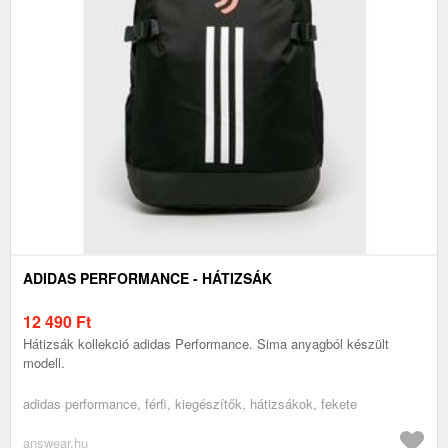
ADIDAS PERFORMANCE - HÁTIZSÁK
12 490
Ft
Hátizsák kollekció adidas Performance. Sima anyagból készült
modell.
adidas performance, férfi, kiegészítők, hátizsákok, fekete
answear.hu