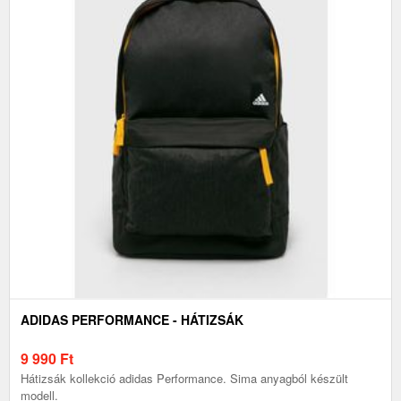
ADIDAS PERFORMANCE - HÁTIZSÁK
9 990
Ft
Hátizsák kollekció adidas Performance. Sima anyagból készült
modell.