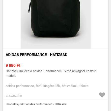
ADIDAS PERFORMANCE - HÁTIZSÁK
9 990
Ft
Hátizsák kollekció adidas Performance. Sima anyagból készült
modell.
adidas performance, férfi, kiegészítők, hátizsákok, fekete
answear.hu
Hasonlók, mint adidas Performance - Hátizsák