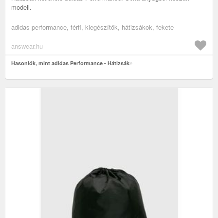
modell.
adidas performance, férfi, kiegészítők, hátizsákok, fekete
answear.hu
Hasonlók, mint adidas Performance - Hátizsák