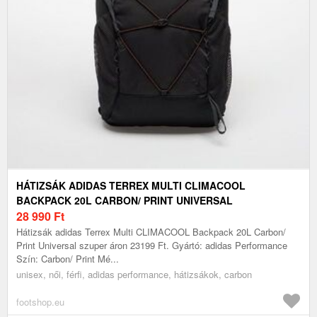
HÁTIZSÁK ADIDAS TERREX MULTI CLIMACOOL
BACKPACK 20L CARBON/ PRINT UNIVERSAL
28 990
Ft
Hátizsák adidas Terrex Multi CLIMACOOL Backpack 20L Carbon/
Print Universal szuper áron 23199 Ft. Gyártó: adidas Performance
Szín: Carbon/ Print Mé...
unisex, női, férfi, adidas performance, hátizsákok, carbon
footshop.eu