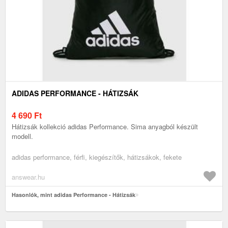
ADIDAS PERFORMANCE - HÁTIZSÁK
4 690
Ft
Hátizsák kollekció adidas Performance. Sima anyagból készült
modell.
adidas performance, férfi, kiegészítők, hátizsákok, fekete
answear.hu
Hasonlók, mint adidas Performance - Hátizsák