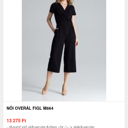
NŐI OVERÁL FIGL M664
13 275
Ft
- r&ouml;vid ujj&uacute;&nbsp;<br />- v alak&uacute;