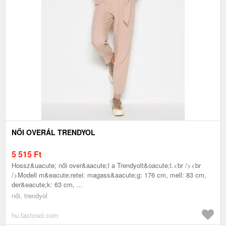
NŐI OVERÁL TRENDYOL
5 515
Ft
Hossz&uacute; női over&aacute;l a Trendyolt&oacute;l.<br /><br
/>Modell m&eacute;retei: magass&aacute;g: 176 cm, mell: 83 cm,
der&eacute;k: 63 cm, ...
női, trendyol
hu.factcool.com