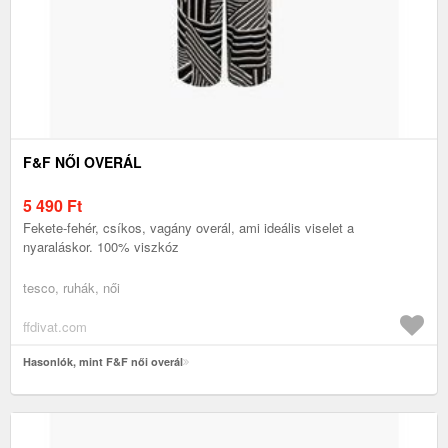
F&F NŐI OVERÁL
5 490
Ft
Fekete-fehér, csíkos, vagány overál, ami ideális viselet a
nyaraláskor. 100% viszkóz
tesco, ruhák, női
ffdivat.com
Hasonlók, mint F&F női overál