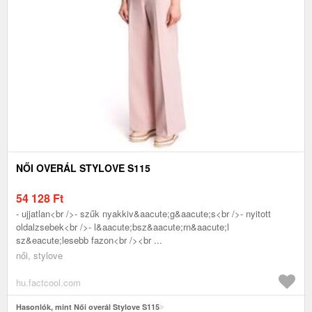
NŐI OVERÁL STYLOVE S115
54 128
Ft
- ujjatlan<br />- szűk nyakkiv&aacute;g&aacute;s<br />- nyitott
oldalzsebek<br />- l&aacute;bsz&aacute;rn&aacute;l
sz&eacute;lesebb fazon<br /><br ...
női, stylove
hu.factcool.com
Hasonlók, mint Női overál Stylove S115