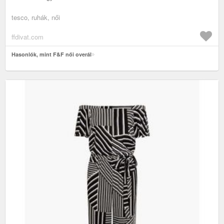
tesco, ruhák, női
ffdivat.com
Hasonlók, mint F&F női overál