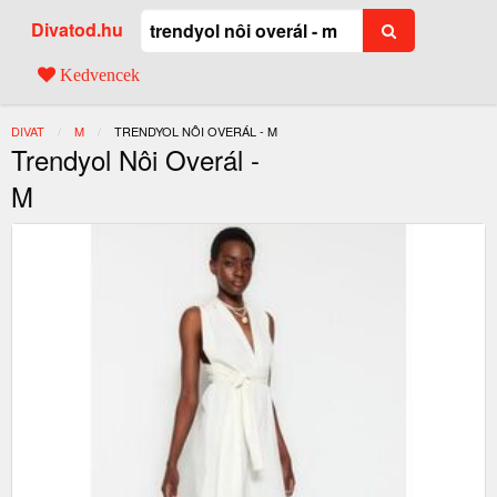
Divatod.hu
Kedvencek
DIVAT
M
JELENLEGI:
TRENDYOL NÔI OVERÁL - M
Trendyol Nôi Overál -
M