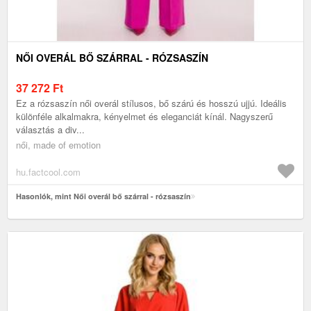
NŐI OVERÁL BŐ SZÁRRAL - RÓZSASZÍN
37 272
Ft
Ez a rózsaszín női overál stílusos, bő szárú és hosszú ujjú. Ideális
különféle alkalmakra, kényelmet és eleganciát kínál. Nagyszerű
választás a div...
női, made of emotion
hu.factcool.com
Hasonlók, mint Női overál bő szárral - rózsaszín