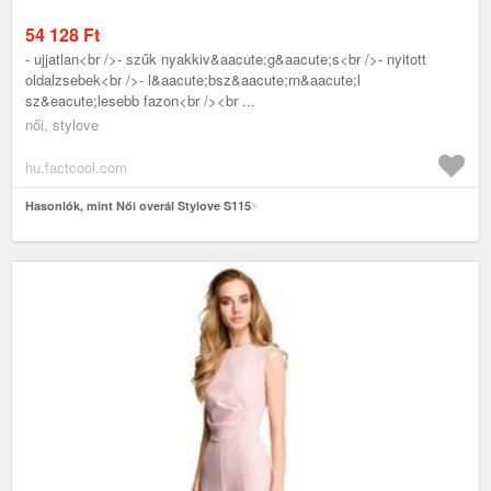
54 128
Ft
- ujjatlan<br />- szűk nyakkiv&aacute;g&aacute;s<br />- nyitott
oldalzsebek<br />- l&aacute;bsz&aacute;rn&aacute;l
sz&eacute;lesebb fazon<br /><br ...
női, stylove
hu.factcool.com
Hasonlók, mint Női overál Stylove S115