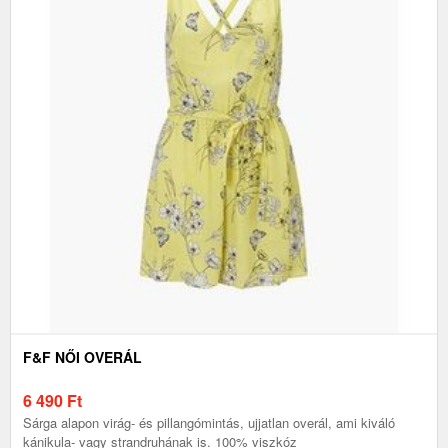
F&F NŐI OVERÁL
6 490
Ft
Sárga alapon virág- és pillangómintás, ujjatlan overál, ami kiváló
kánikula- vagy strandruhának is. 100% viszkóz