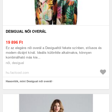
DESIGUAL NŐI OVERÁL
19 896
Ft
Ez az elegáns női overál a Desigualtól fekete színben, stílusos és
modern dizájnt kínál. Ideális különféle alkalmakra, könnyen
kombinálható más kie...
női, desigual
hu.factcool.com
Hasonlók, mint Desigual női overál