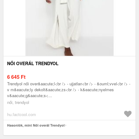
NŐI OVERÁL TRENDYOL
6 645
Ft
Trendyol női over&aacute;l<br /> - ujjatlan<br /> - &ouml;vvel<br /> -
v m&eacute;ly dekolt&aacute;zs<br /> - k&eacute;nyelmes
v&aacute;g&aacute;s<...
női, trendyol
hu.factcool.com
Hasonlók, mint Női overál Trendyol