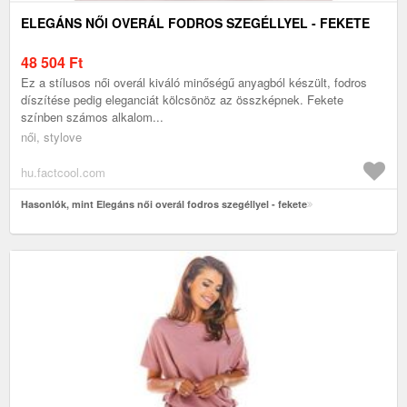
ELEGÁNS NŐI OVERÁL FODROS SZEGÉLLYEL - FEKETE
48 504
Ft
Ez a stílusos női overál kiváló minőségű anyagból készült, fodros
díszítése pedig eleganciát kölcsönöz az összképnek. Fekete
színben számos alkalom...
női, stylove
hu.factcool.com
Hasonlók, mint Elegáns női overál fodros szegéllyel - fekete