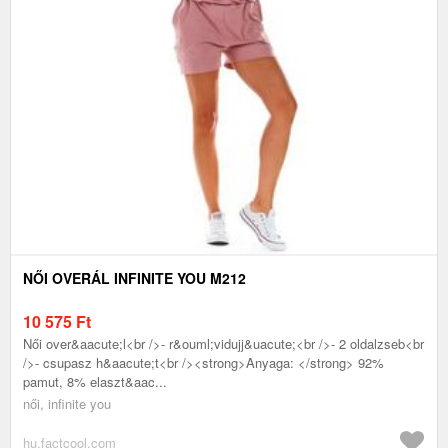
NŐI OVERÁL INFINITE YOU M212
10 575
Ft
Női over&aacute;l<br />- r&ouml;vidujj&uacute;<br />- 2 oldalzseb<br
/>- csupasz h&aacute;t<br /><strong>Anyaga: </strong> 92%
pamut, 8% elaszt&aac...
női, infinite you
hu.factcool.com