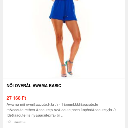
NŐI OVERÁL AWAMA BASIC
27 168
Ft
Awama női over&aacute;l<br />- T&ouml;bbf&eacute;le
m&eacute;retben &eacute;s sz&iacute;nben kaphat&oacute;<br />-
Ide&aacute;lis ny&aacute;rra<br ...
női, awama