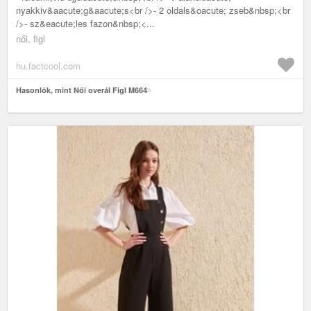
nyakkiv&aacute;g&aacute;s<br />- 2 oldals&oacute; zseb&nbsp;<br
/>- sz&eacute;les fazon&nbsp;<...
női, figl
hu.factcool.com
Hasonlók, mint Női overál Figl M664