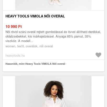
HEAVY TOOLS VIMOLA NŐI OVERAL
10 990
Ft
Női rövid szárú overál rejtett gombolással és övvel állítható derékkal,
oldalzsebekkel, kis márkajelzéssel. Anyaga 65% pamut, 35%
viszkóz. A modell...
women, textil, overálok, női overal
heavytools.hu
Hasonlók, mint Heavy Tools VIMOLA Női overal