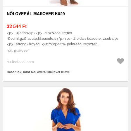
NŐI OVERÁL MAKOVER K029
32 544
Ft
<p>- ujjatlan</p><p>- cipz&aacute;ras
r&ouml;gz&iacute;t&eacute;s</p><p>- 2 oldals&oacute; zseb</p>
<p><strong>Anyag: </strong>95% poli&eacute;szter...
női, makover
hu.factcool.com
Hasonlók, mint Női overál Makover K029