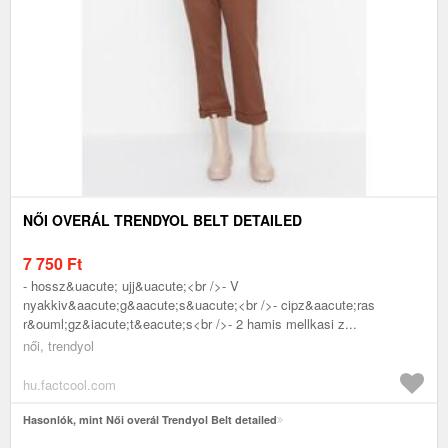
NŐI OVERÁL TRENDYOL BELT DETAILED
7 750
Ft
- hossz&uacute; ujj&uacute;<br />- V
nyakkiv&aacute;g&aacute;s&uacute;<br />- cipz&aacute;ras
r&ouml;gz&iacute;t&eacute;s<br />- 2 hamis mellkasi z...
női, trendyol
hu.factcool.com
Hasonlók, mint Női overál Trendyol Belt detailed