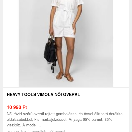
HEAVY TOOLS VIMOLA NŐI OVERAL
10 990
Ft
Női rövid szárú overál rejtett gombolással és övvel állítható derékkal,
oldalzsebekkel, kis márkajelzéssel. Anyaga 65% pamut, 35%
viszkóz. A modell...
women, textil, overálok, női overal