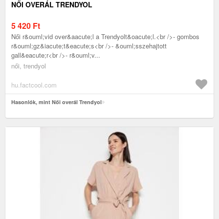
NŐI OVERÁL TRENDYOL
5 420
Ft
Női r&ouml;vid over&aacute;l a Trendyolt&oacute;l.<br />- gombos
r&ouml;gz&iacute;t&eacute;s<br />- &ouml;sszehajtott
gall&eacute;r<br />- r&ouml;v...
női, trendyol
hu.factcool.com
Hasonlók, mint Női overál Trendyol