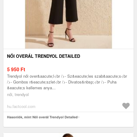
NŐI OVERÁL TRENDYOL DETAILED
5 950
Ft
Trendyol női over&aacute;l<br />- Sz&eacute;les szab&aacute;s<br
/>- Gombos r&eacute;szlet<br />- Divatos&nbsp;<br />- Puha
&eacute;s kellemes anya...
női, trendyol
hu.factcool.com
Hasonlók, mint Női overál Trendyol Detailed