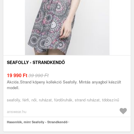
SEAFOLLY - STRANDKENDŐ
19 990
Ft
39 990 Ft
Akciós.Strand köpeny kollekció Seafolly. Mintás anyagbol készült
modell.
seafolly, férfi, női, ruházat, fürdőruhák, strand ruházat, többszínű
answear.hu
Hasonlók, mint Seafolly - Strandkendő