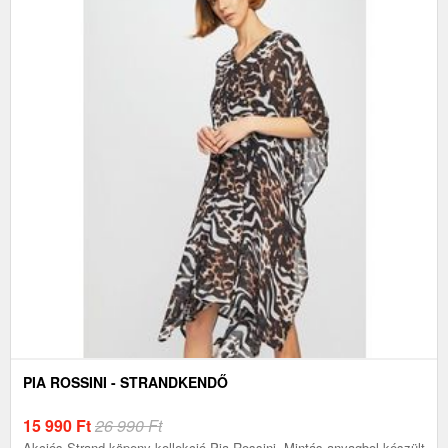
PIA ROSSINI - STRANDKENDŐ
15 990
Ft
26 990 Ft
Akciós.Strand köpeny kollekció Pia Rossini. Mintás anyagbol készült