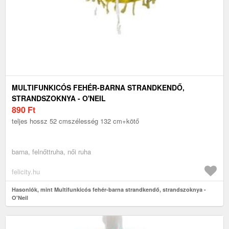
MULTIFUNKICÓS FEHÉR-BARNA STRANDKENDŐ,
STRANDSZOKNYA - O'NEIL
890
Ft
teljes hossz 52 cmszélesség 132 cm+kötő
barna, felnőttruha, női ruha
felicity.hu
Hasonlók, mint Multifunkicós fehér-barna strandkendő, strandszoknya -
O'Neil