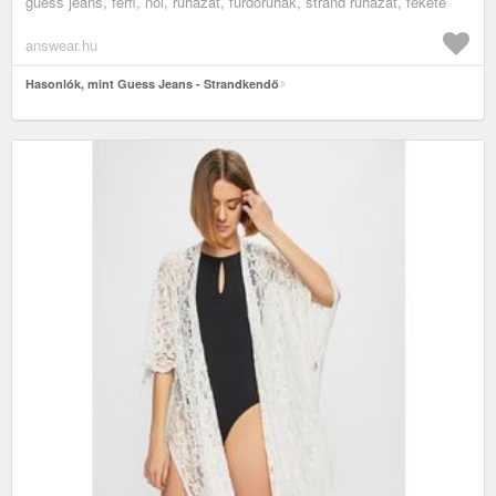
guess jeans, férfi, női, ruházat, fürdőruhák, strand ruházat, fekete
answear.hu
Hasonlók, mint Guess Jeans - Strandkendő