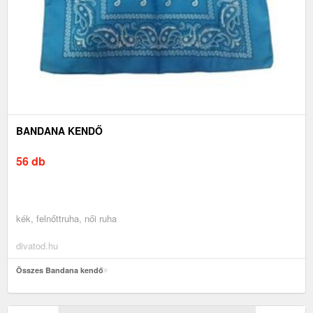
BANDANA KENDŐ
56 db
kék, felnőttruha, női ruha
divatod.hu
Összes Bandana kendő