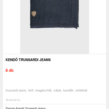
KENDŐ TRUSSARDI JEANS
8 db
trussardi jeans, férfi, kiegészítők, sálak, kendők, sötétkék
divatod.hu
Összes Kendő Trussardi Jeans