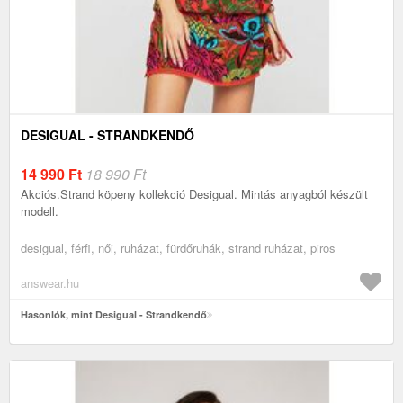
DESIGUAL - STRANDKENDŐ
14 990
Ft
18 990 Ft
Akciós.Strand köpeny kollekció Desigual. Mintás anyagból készült
modell.
desigual, férfi, női, ruházat, fürdőruhák, strand ruházat, piros
answear.hu
Hasonlók, mint Desigual - Strandkendő