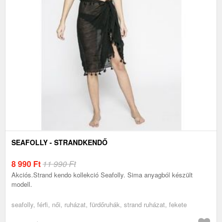
SEAFOLLY - STRANDKENDŐ
8 990
Ft
11 990 Ft
Akciós.Strand kendo kollekció Seafolly. Sima anyagból készült
modell.
seafolly, férfi, női, ruházat, fürdőruhák, strand ruházat, fekete