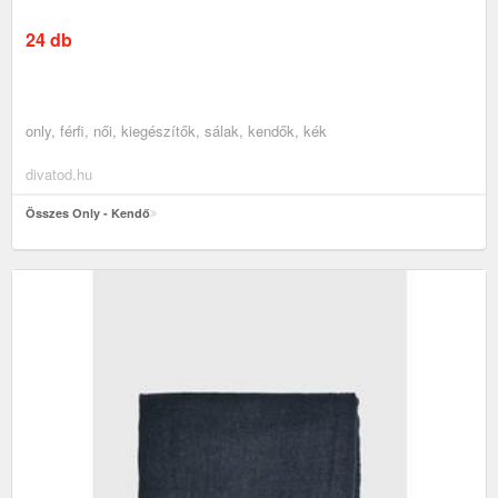
24 db
only, férfi, női, kiegészítők, sálak, kendők, kék
divatod.hu
Összes Only - Kendő