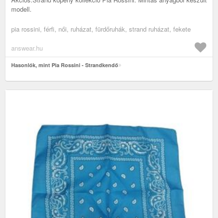
modell.
pia rossini, férfi, női, ruházat, fürdőruhák, strand ruházat, fekete
answear.hu
Hasonlók, mint Pia Rossini - Strandkendő