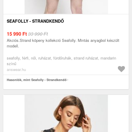
SEAFOLLY - STRANDKENDŐ
15 990
Ft
33 990 Ft
Akciós.Strand köpeny kollekció Seafolly. Mintás anyagbol készült
modell.
seafolly, férfi, női, ruházat, fürdőruhák, strand ruházat, mandarin
színű
answear.hu
Hasonlók, mint Seafolly - Strandkendő