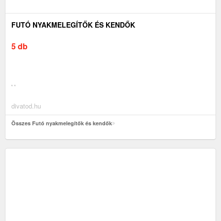
FUTÓ NYAKMELEGÍTŐK ÉS KENDŐK
5 db
' '
divatod.hu
Összes Futó nyakmelegítők és kendők