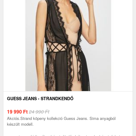
GUESS JEANS - STRANDKENDŐ
19 990
Ft
24 990 Ft
Akciós.Strand köpeny kollekció Guess Jeans. Sima anyagból
készült modell.