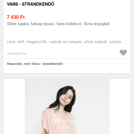
VANS - STRANDKENDŐ
7 430
Ft
Siltes sapka, fullcap tipusú, Vans kollekció. Sima anyagból.
vans, férfi, kiegészítők, sapkák és kalapok, siltes sapkák, szürke
answear.hu
Hasonlók, mint Vans - strandkendő