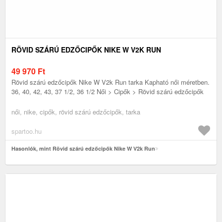
RÖVID SZÁRÚ EDZŐCIPŐK NIKE W V2K RUN
49 970
Ft
Rövid szárú edzőcipők Nike W V2k Run tarka Kapható női méretben.
36, 40, 42, 43, 37 1/2, 36 1/2 Női > Cipők > Rövid szárú edzőcipők
női, nike, cipők, rövid szárú edzőcipők, tarka
spartoo.hu
Hasonlók, mint Rövid szárú edzőcipők Nike W V2k Run