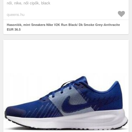
női, nike, női cipők, black
queens.hu
Hasonlók, mint Sneakers Nike V2K Run Black/ Dk Smoke Grey-Anthracite
EUR 36.5