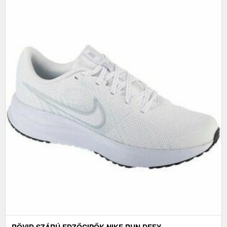
RÖVID SZÁRÚ EDZŐCIPŐK NIKE RUN DEFY