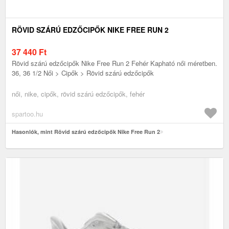
RÖVID SZÁRÚ EDZŐCIPŐK NIKE FREE RUN 2
37 440
Ft
Rövid szárú edzőcipők Nike Free Run 2 Fehér Kapható női méretben.
36, 36 1/2 Női > Cipők > Rövid szárú edzőcipők
női, nike, cipők, rövid szárú edzőcipők, fehér
spartoo.hu
Hasonlók, mint Rövid szárú edzőcipők Nike Free Run 2