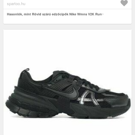
spartoo.hu
Hasonlók, mint Rövid szárú edzőcipők Nike Wmns V2K Run