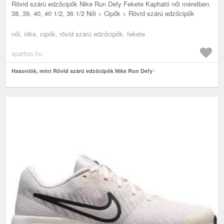
Rövid szárú edzőcipők Nike Run Defy Fekete Kapható női méretben.
38, 39, 40, 40 1/2, 36 1/2 Női > Cipők > Rövid szárú edzőcipők
női, nike, cipők, rövid szárú edzőcipők, fekete
spartoo.hu
Hasonlók, mint Rövid szárú edzőcipők Nike Run Defy