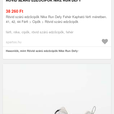
38 260
Ft
Rövid szárú edzőcipők Nike Run Defy Fehér Kapható férfi méretben.
41, 42, 44 Férfi > Cipők > Rövid szárú edzőcipők
férfi, nike, cipők, rövid szárú edzőcipők, fehér
spartoo.hu
Hasonlók, mint Rövid szárú edzőcipők Nike Run Defy