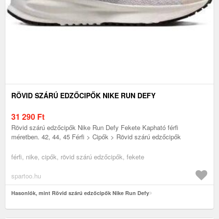
RÖVID SZÁRÚ EDZŐCIPŐK NIKE RUN DEFY
31 290
Ft
Rövid szárú edzőcipők Nike Run Defy Fekete Kapható férfi
méretben. 42, 44, 45 Férfi > Cipők > Rövid szárú edzőcipők
férfi, nike, cipők, rövid szárú edzőcipők, fekete
spartoo.hu
Hasonlók, mint Rövid szárú edzőcipők Nike Run Defy