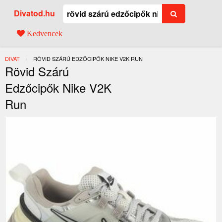
Divatod.hu
Kedvencek
DIVAT
JELENLEGI:
RÖVID SZÁRÚ EDZŐCIPŐK NIKE V2K RUN
Rövid Szárú
Edzőcipők Nike V2K
Run