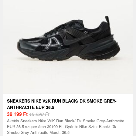
SNEAKERS NIKE V2K RUN BLACK/ DK SMOKE GREY-
ANTHRACITE EUR 36.5
39 199
Ft
48 990 Ft
Akciós.Sneakers Nike V2K Run Black/ Dk Smoke Grey-Anthracite
EUR 36.5 szuper áron 39199 Ft. Gyártó: Nike Szín: Black/ Dk
Smoke Grey-Anthracite Méret: 36.5