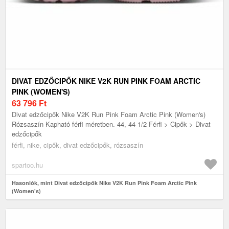
DIVAT EDZŐCIPŐK NIKE V2K RUN PINK FOAM ARCTIC
PINK (WOMEN'S)
63 796
Ft
Divat edzőcipők Nike V2K Run Pink Foam Arctic Pink (Women's)
Rózsaszín Kapható férfi méretben. 44, 44 1/2 Férfi > Cipők > Divat
edzőcipők
férfi, nike, cipők, divat edzőcipők, rózsaszín
spartoo.hu
Hasonlók, mint Divat edzőcipők Nike V2K Run Pink Foam Arctic Pink
(Women's)