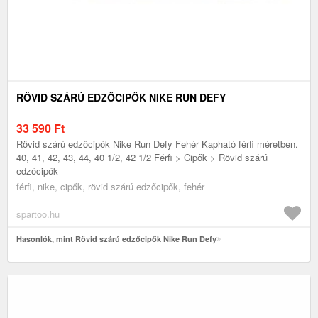
RÖVID SZÁRÚ EDZŐCIPŐK NIKE RUN DEFY
33 590
Ft
Rövid szárú edzőcipők Nike Run Defy Fehér Kapható férfi méretben.
40, 41, 42, 43, 44, 40 1/2, 42 1/2 Férfi > Cipők > Rövid szárú
edzőcipők
férfi, nike, cipők, rövid szárú edzőcipők, fehér
spartoo.hu
Hasonlók, mint Rövid szárú edzőcipők Nike Run Defy