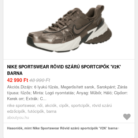
NIKE SPORTSWEAR RÖVID SZÁRÚ SPORTCIPŐK 'V2K'
BARNA
42 990
Ft
48 990 Ft
Akciós.Dizájn: 6 lyukú fűzés, Megerősített sarok, Sarokpánt; Zárás
típusa: fűzős; Minta: Logó nyomtatás; Anyag: Műbőr, Háló; Cipőorr:
Kerek orr; Extrák: C...
nike sportswear, női, akciók, cipők, sportcipők, rövid szárú
edzőcipők, futócipők, barna
aboutyou.hu
Hasonlók, mint Nike Sportswear Rövid szárú sportcipők 'V2K' barna