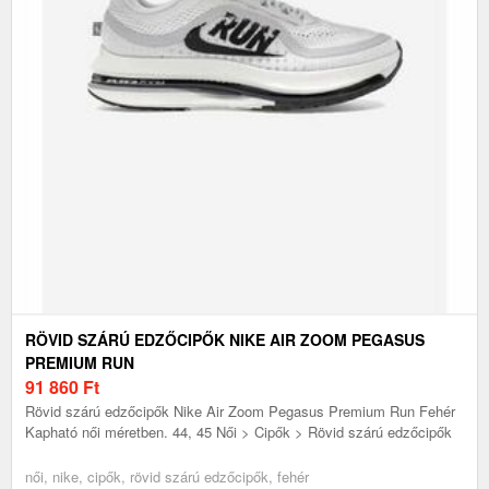
RÖVID SZÁRÚ EDZŐCIPŐK NIKE AIR ZOOM PEGASUS
PREMIUM RUN
91 860
Ft
Rövid szárú edzőcipők Nike Air Zoom Pegasus Premium Run Fehér
Kapható női méretben. 44, 45 Női > Cipők > Rövid szárú edzőcipők
női, nike, cipők, rövid szárú edzőcipők, fehér