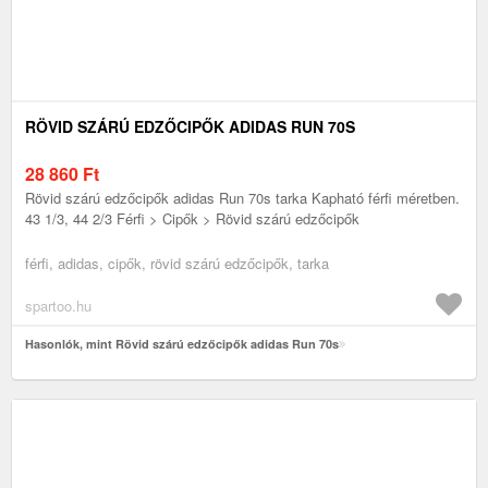
RÖVID SZÁRÚ EDZŐCIPŐK ADIDAS RUN 70S
28 860
Ft
Rövid szárú edzőcipők adidas Run 70s tarka Kapható férfi méretben.
43 1/3, 44 2/3 Férfi > Cipők > Rövid szárú edzőcipők
férfi, adidas, cipők, rövid szárú edzőcipők, tarka
spartoo.hu
Hasonlók, mint Rövid szárú edzőcipők adidas Run 70s