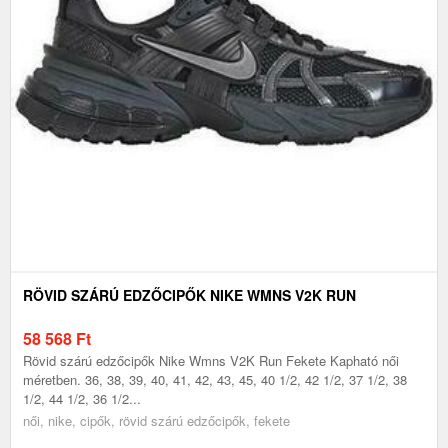
RÖVID SZÁRÚ EDZŐCIPŐK NIKE WMNS V2K RUN
58 568
Ft
Rövid szárú edzőcipők Nike Wmns V2K Run Fekete Kapható női
méretben. 36, 38, 39, 40, 41, 42, 43, 45, 40 1/2, 42 1/2, 37 1/2, 38
1/2, 44 1/2, 36 1/2...
női, nike, cipők, rövid szárú edzőcipők, fekete