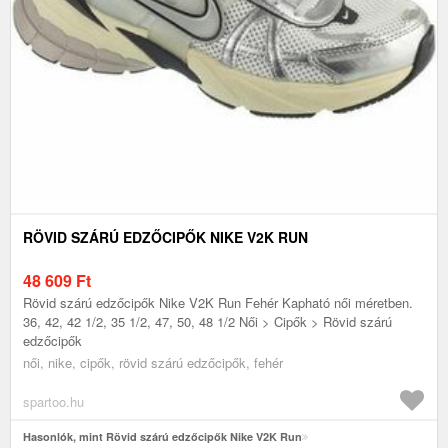
RÖVID SZÁRÚ EDZŐCIPŐK NIKE V2K RUN
48 609
Ft
Rövid szárú edzőcipők Nike V2K Run Fehér Kapható női méretben.
36, 42, 42 1/2, 35 1/2, 47, 50, 48 1/2 Női > Cipők > Rövid szárú
edzőcipők
női, nike, cipők, rövid szárú edzőcipők, fehér
spartoo.hu
Hasonlók, mint Rövid szárú edzőcipők Nike V2K Run