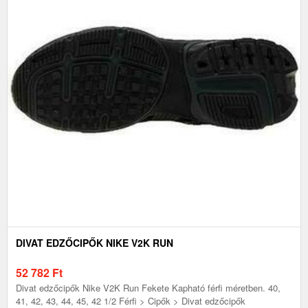
DIVAT EDZŐCIPŐK NIKE V2K RUN
52 782
Ft
Divat edzőcipők Nike V2K Run Fekete Kapható férfi méretben. 40,
41, 42, 43, 44, 45, 42 1/2 Férfi > Cipők > Divat edzőcipők