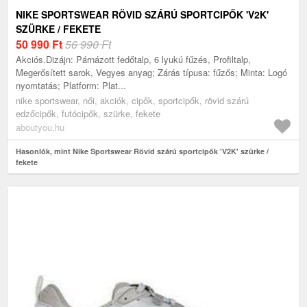
NIKE SPORTSWEAR RÖVID SZÁRÚ SPORTCIPŐK 'V2K'
SZÜRKE / FEKETE
50 990
Ft
56 990 Ft
Akciós.Dizájn: Párnázott fedőtalp, 6 lyukú fűzés, Profiltalp,
Megerősített sarok, Vegyes anyag; Zárás típusa: fűzős; Minta: Logó
nyomtatás; Platform: Plat...
nike sportswear, női, akciók, cipők, sportcipők, rövid szárú
edzőcipők, futócipők, szürke, fekete
aboutyou.hu
Hasonlók, mint Nike Sportswear Rövid szárú sportcipők 'V2K' szürke /
fekete