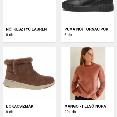
NŐI KESZTYŰ LAUREN
PUMA NÔI TORNACIPÔK
RALPH LAUREN
9 db
FEKETE - 38
6 db
BOKACSIZMÁK
MANGO - FELSŐ NORA
SKECHERS ON THE GO
9 db
221 db
STELLAR