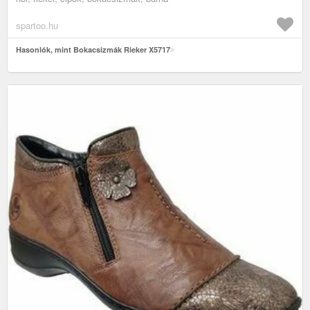
spartoo.hu
Hasonlók, mint Bokacsizmák Rieker X5717