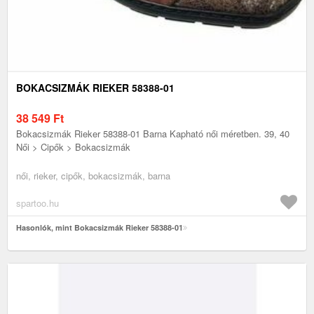
BOKACSIZMÁK RIEKER 58388-01
38 549
Ft
Bokacsizmák Rieker 58388-01 Barna Kapható női méretben. 39, 40
Női > Cipők > Bokacsizmák
női, rieker, cipők, bokacsizmák, barna
spartoo.hu
Hasonlók, mint Bokacsizmák Rieker 58388-01