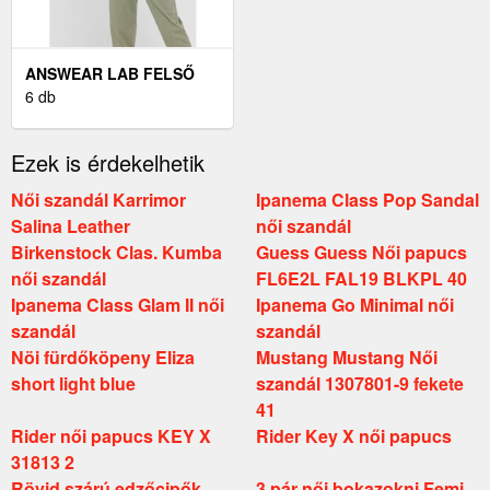
ANSWEAR LAB FELSŐ
BÉZS, NŐI, SIMA
6 db
Ezek is érdekelhetik
Női szandál Karrimor
Ipanema Class Pop Sandal
Salina Leather
női szandál
Birkenstock Clas. Kumba
Guess Guess Női papucs
női szandál
FL6E2L FAL19 BLKPL 40
Ipanema Class Glam II női
Ipanema Go Minimal női
szandál
szandál
Nöi fürdőköpeny Eliza
Mustang Mustang Női
short light blue
szandál 1307801-9 fekete
41
Rider női papucs KEY X
Rider Key X női papucs
31813 2
Rövid szárú edzőcipők
3 pár női bokazokni Femi