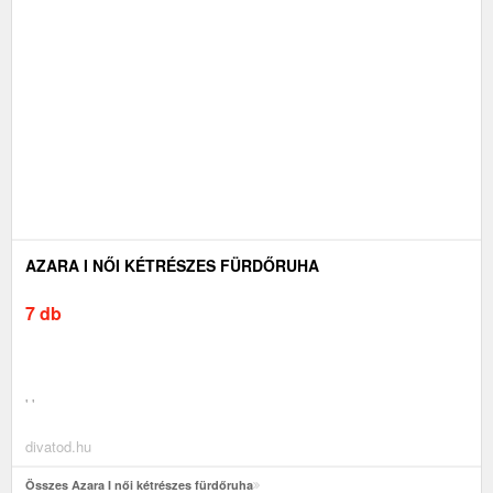
AZARA I NŐI KÉTRÉSZES FÜRDŐRUHA
7 db
' '
divatod.hu
Összes Azara I női kétrészes fürdőruha