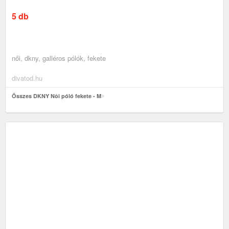
5 db
női, dkny, galléros pólók, fekete
divatod.hu
Összes DKNY Nôi póló fekete - M