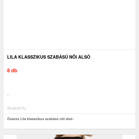
LILA KLASSZIKUS SZABÁSÚ NŐI ALSÓ
8 db
' '
divatod.hu
Összes Lila klasszikus szabású női alsó