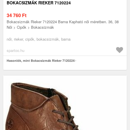
BOKACSIZMÁK RIEKER 7120224
34 760
Ft
Bokacsizmák Rieker 7120224 Barna Kapható női méretben. 36, 38
Női > Cipők > Bokacsizmák
női, rieker, cipők, bokacsizmák, barna
spartoo.hu
Hasonlók, mint Bokacsizmák Rieker 7120224