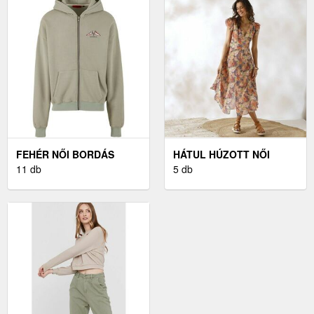
FEHÉR NŐI BORDÁS
HÁTUL HÚZOTT NŐI
FELSŐ ZSEBBEL
11 db
RUHA - NŐI
5 db