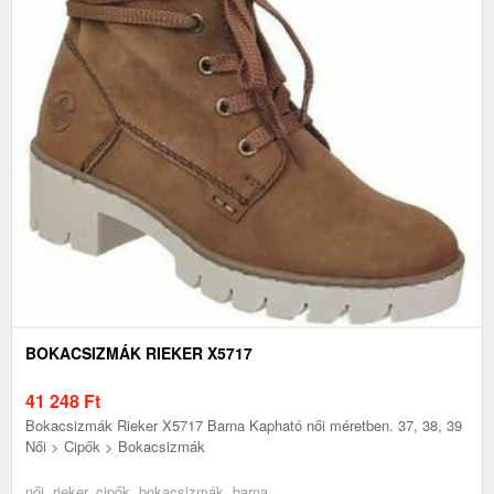
BOKACSIZMÁK RIEKER X5717
41 248
Ft
Bokacsizmák Rieker X5717 Barna Kapható női méretben. 37, 38, 39
Női > Cipők > Bokacsizmák
női, rieker, cipők, bokacsizmák, barna