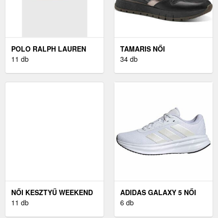
POLO RALPH LAUREN
TAMARIS NŐI
BŐR ÖV BARNA, FÉRFI
11 db
BOKACSIZMA - SZÜRKE
34 db
NŐI KESZTYŰ WEEKEND
ADIDAS GALAXY 5 NŐI
MAX MARA
11 db
FUTÓCIPŐ
6 db