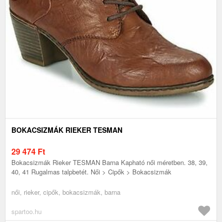
BOKACSIZMÁK RIEKER TESMAN
29 474
Ft
Bokacsizmák Rieker TESMAN Barna Kapható női méretben. 38, 39,
40, 41 Rugalmas talpbetét. Női > Cipők > Bokacsizmák
női, rieker, cipők, bokacsizmák, barna
spartoo.hu