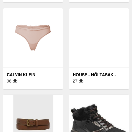
CALVIN KLEIN
HOUSE - NŐI TASAK -
UNDERWEAR - NŐI ALSÓ
98 db
FEKETE
27 db