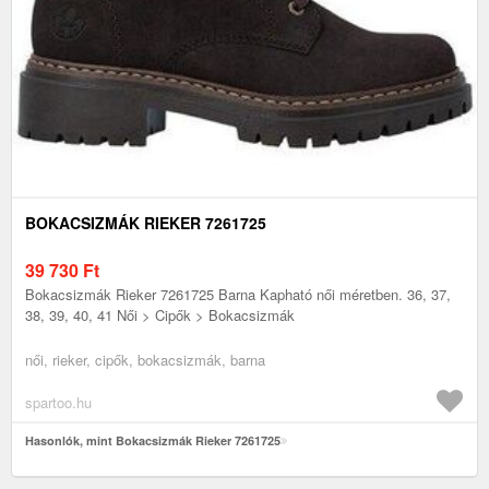
BOKACSIZMÁK RIEKER 7261725
39 730
Ft
Bokacsizmák Rieker 7261725 Barna Kapható női méretben. 36, 37,
38, 39, 40, 41 Női > Cipők > Bokacsizmák
női, rieker, cipők, bokacsizmák, barna
spartoo.hu
Hasonlók, mint Bokacsizmák Rieker 7261725