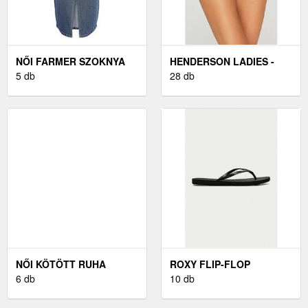
NŐI FARMER SZOKNYA
HENDERSON LADIES -
NOISY MAY
5 db
NŐI ALSÓ
28 db
NŐI KÖTÖTT RUHA
ROXY FLIP-FLOP
WHOO FASHION
6 db
FEKETE, NŐI, LAPOS
10 db
TALPÚ