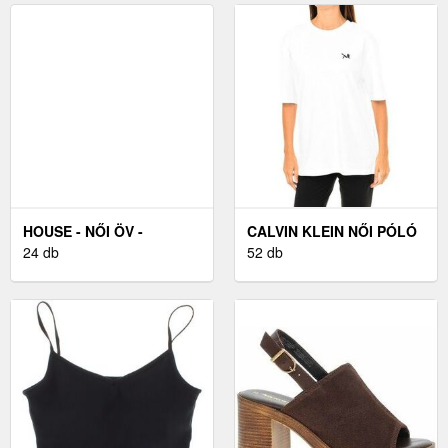
HOUSE - NŐI ÖV -
CALVIN KLEIN NŐI PÓLÓ
FEKETE
24 db
- XS
52 db