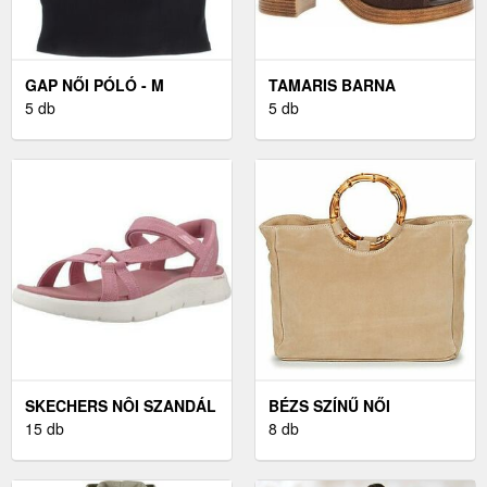
GAP NŐI PÓLÓ - M
TAMARIS BARNA
5 db
MAGASSARKÚ - 40
5 db
SKECHERS NÔI SZANDÁL
BÉZS SZÍNŰ NŐI
RÓZSASZÍN - 41
15 db
KÉZITÁSKA ZSEBBEL
8 db