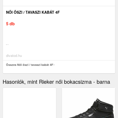
NŐI ŐSZI / TAVASZI KABÁT 4F
5 db
' '
divatod.hu
Összes Női őszi / tavaszi kabát 4F
Hasonlók, mint Rieker női bokacsizma - barna