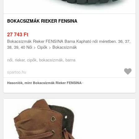
BOKACSIZMÁK RIEKER FENSINA
27 743
Ft
Bokacsizmák Rieker FENSINA Barna Kapható női méretben. 36, 37,
38, 39, 40 Női > Cipők > Bokacsizmák
női, rieker, cipők, bokacsizmák, barna
spartoo.hu
Hasonlók, mint Bokacsizmák Rieker FENSINA