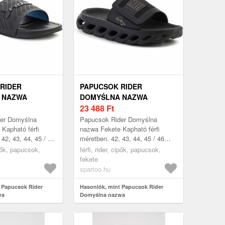
RIDER
PAPUCSOK RIDER
 NAZWA
DOMYŚLNA NAZWA
23 488
Ft
er Domyślna
Papucsok Rider Domyślna
Kapható férfi
nazwa Fekete Kapható férfi
42, 43, 44, 45 / 46
méretben. 42, 43, 44, 45 / 46
 > Papucsok
Férfi > Cipők > Papucsok
ipők, papucsok,
férfi, rider, cipők, papucsok,
fekete
spartoo.hu
 Papucsok Rider
Hasonlók, mint Papucsok Rider
wa
Domyślna nazwa