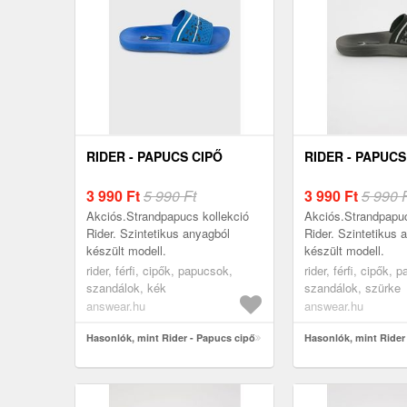
RIDER - PAPUCS CIPŐ
RIDER - PAPUCS
3 990
Ft
5 990 Ft
3 990
Ft
5 990 
Akciós.Strandpapucs kollekció
Akciós.Strandpapuc
Rider. Szintetikus anyagból
Rider. Szintetikus 
készült modell.
készült modell.
rider, férfi, cipők, papucsok,
rider, férfi, cipők, 
szandálok, kék
szandálok, szürke
answear.hu
answear.hu
Hasonlók, mint Rider - Papucs cipő
Hasonlók, mint Rider