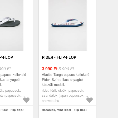
IP-FLOP
RIDER - FLIP-FLOP
990 Ft
3 990
Ft
5 990 Ft
papucs kollekció
Akciós.Tanga papucs kollekció
tikus anyagból
Rider. Szintetikus anyagból
l.
készült modell.
ipők, papucsok,
rider, férfi, cipők, papucsok,
pán papucsok,
szandálok, japán papucsok,
sötétkék
answear.hu
Rider - Flip-flop
Hasonlók, mint Rider - Flip-flop