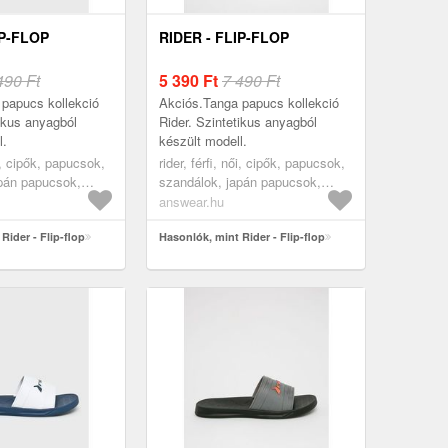
IP-FLOP
RIDER - FLIP-FLOP
490 Ft
5 390
Ft
7 490 Ft
papucs kollekció
Akciós.Tanga papucs kollekció
tikus anyagból
Rider. Szintetikus anyagból
l.
készült modell.
ői, cipők, papucsok,
rider, férfi, női, cipők, papucsok,
pán papucsok,
szandálok, japán papucsok,
fukszia
answear.hu
Rider - Flip-flop
Hasonlók, mint Rider - Flip-flop