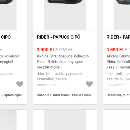
 CIPŐ
RIDER - PAPUCS CIPŐ
RIDER - PA
Ft
3 990
Ft
5 990 Ft
4 690
Ft
5 
s kollekció
Akciós.Strandpapucs kollekció
Akciós.Strand
anyagból
Rider. Szintetikus anyagból
Rider. Szinte
készült modell.
készült model
papucsok,
rider, férfi, cipők, papucsok,
rider, férfi, c
szandálok, fekete
szandálok, sö
answear.hu
answear.hu
 - Papucs cipő
Hasonlók, mint Rider - Papucs cipő
Hasonlók, mint