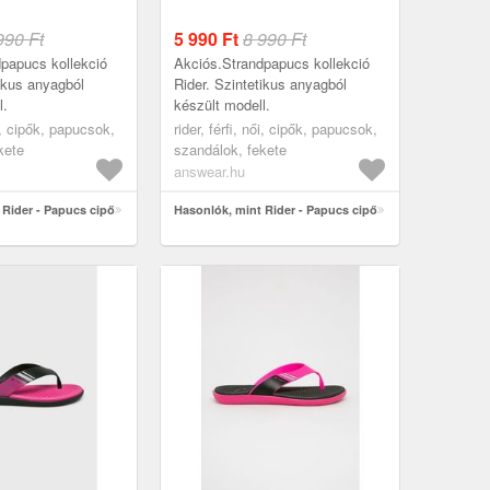
990 Ft
5 990
Ft
8 990 Ft
papucs kollekció
Akciós.Strandpapucs kollekció
tikus anyagból
Rider. Szintetikus anyagból
l.
készült modell.
ői, cipők, papucsok,
rider, férfi, női, cipők, papucsok,
kete
szandálok, fekete
answear.hu
 Rider - Papucs cipő
Hasonlók, mint Rider - Papucs cipő