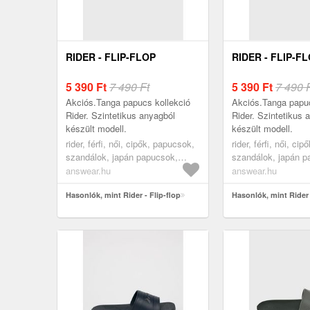
RIDER - FLIP-FLOP
RIDER - FLIP-F
5 390
Ft
7 490 Ft
5 390
Ft
7 490 
Akciós.Tanga papucs kollekció
Akciós.Tanga papuc
Rider. Szintetikus anyagból
Rider. Szintetikus 
készült modell.
készült modell.
rider, férfi, női, cipők, papucsok,
rider, férfi, női, ci
szandálok, japán papucsok,
szandálok, japán p
fekete
sötétkék
answear.hu
answear.hu
Hasonlók, mint Rider - Flip-flop
Hasonlók, mint Rider 