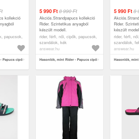
Ft
5 990
Ft
8 990 Ft
5 990
Ft
8 
s kollekció
Akciós.Strandpapucs kollekció
Akciós.Strand
anyagból
Rider. Szintetikus anyagból
Rider. Szinte
készült modell.
készült model
pők, papucsok,
rider, férfi, női, cipők, papucsok,
rider, férfi, n
szandálok, kék
szandálok, fe
answear.hu
answear.hu
 - Papucs cipő
Hasonlók, mint Rider - Papucs cipő
Hasonlók, mint