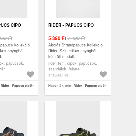
PUCS CIPŐ
RIDER - PAPUCS CIPŐ
490 Ft
5 390
Ft
7 490 Ft
papucs kollekció
Akciós.Strandpapucs kollekció
tikus anyagból
Rider. Szintetikus anyagból
l.
készült modell.
ipők, papucsok,
rider, férfi, cipők, papucsok,
hér
szandálok, fekete
answear.hu
 Rider - Papucs cipő
Hasonlók, mint Rider - Papucs cipő