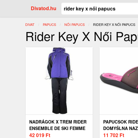
Divatod.hu
DIVAT
PAPUCS
NŐI PAPUCS
JELENLEGI:
RIDER KEY X NŐI PAPUCS
Rider Key X Női Pa
NADRÁGOK X TREM RIDER
PAPUCSOK RID
ENSEMBLE DE SKI FEMME
DOMYŚLNA NA
AGIZIA
42 019
Ft
11 702
Ft