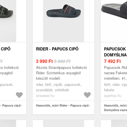
 CIPŐ
RIDER - PAPUCS CIPŐ
PAPUCSOK 
DOMYŚLNA
Ft
3 990
Ft
5 990 Ft
7 492
Ft
s kollekció
Akciós.Strandpapucs kollekció
Papucsok Rid
anyagból
Rider. Szintetikus anyagból
nazwa Fekete 
készült modell.
méretben. 41, 
Férfi > Cipők
papucsok,
rider, férfi, cipők, papucsok,
férfi, rider, c
szandálok, sötétkék
fekete
answear.hu
spartoo.hu
 - Papucs cipő
Hasonlók, mint Rider - Papucs cipő
Hasonlók, mint
Domyślna naz