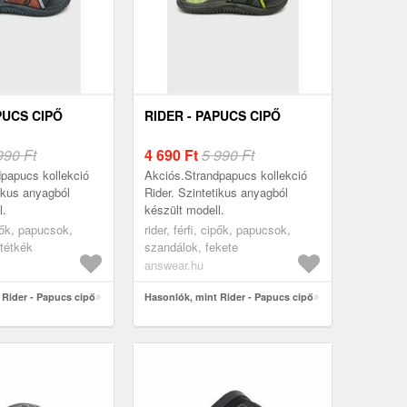
PUCS CIPŐ
RIDER - PAPUCS CIPŐ
990 Ft
4 690
Ft
5 990 Ft
papucs kollekció
Akciós.Strandpapucs kollekció
tikus anyagból
Rider. Szintetikus anyagból
l.
készült modell.
ipők, papucsok,
rider, férfi, cipők, papucsok,
tétkék
szandálok, fekete
answear.hu
 Rider - Papucs cipő
Hasonlók, mint Rider - Papucs cipő