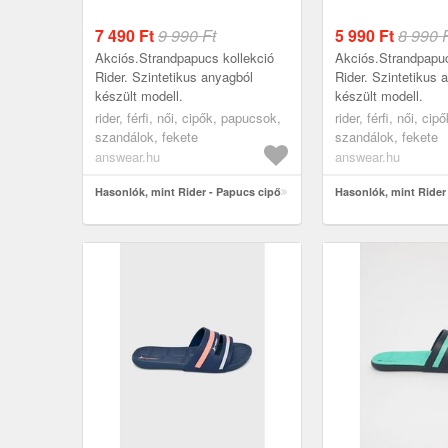
7 490
Ft
9 990 Ft
5 990
Ft
8 990 
Akciós.Strandpapucs kollekció
Akciós.Strandpapuc
Rider. Szintetikus anyagból
Rider. Szintetikus 
készült modell.
készült modell.
rider, férfi, női, cipők, papucsok,
rider, férfi, női, ci
szandálok, fekete
szandálok, fekete
answear.hu
answear.hu
Hasonlók, mint Rider - Papucs cipő
Hasonlók, mint Rider