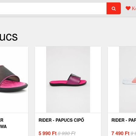
Ke
pucs
ER
RIDER - PAPUCS CIPŐ
RIDER - PA
ZWA
5 990
Ft
8 990 Ft
7 490
Ft
9 