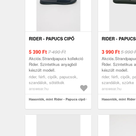
RIDER - PAPUCS CIPŐ
RIDER - PAPUCS
5 390
Ft
7 490 Ft
3 990
Ft
5 990 
Akciós.Strandpapucs kollekció
Akciós.Strandpapuc
Rider. Szintetikus anyagból
Rider. Szintetikus 
készült modell.
készült modell.
rider, férfi, cipők, papucsok,
rider, férfi, cipők, 
szandálok, sötétkék
szandálok, szürke
answear.hu
answear.hu
Hasonlók, mint Rider - Papucs cipő
Hasonlók, mint Rider