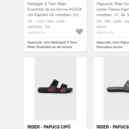
Nadrágok X Trem Rider
Papucsok Rider D
Ensemble de ski femme AGIZIA
nazwa Fekete Kaph
Lila Kapható női méretben. EU S,
méretben. 37, 38, 3
EU M, EU L, EU XL Női > Ruhák
Női > Cipők > Pap
női, x trem rider, ruhák,
női, rider, cipők, p
> Nadrágok
nadrágok, lila
fekete
spartoo.hu
spartoo.hu
Hasonlók, mint Nadrágok X Trem
Hasonlók, mint Papu
Rider Ensemble de ski femme
Domyślna nazwa
AGIZIA
RIDER - PAPUCS CIPŐ
RIDER - PAPUCS