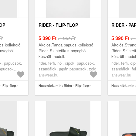
LOP
RIDER - FLIP-FLOP
RIDER - PA
Ft
5 390
Ft
7 490 Ft
5 390
Ft
7 
s kollekció
Akciós.Tanga papucs kollekció
Akciós.Strand
anyagból
Rider. Szintetikus anyagból
Rider. Szinte
készült modell.
készült model
pők, papucsok,
rider, férfi, női, cipők, papucsok,
rider, férfi, c
apucsok,
szandálok, japán papucsok, zöld
szandálok, fe
answear.hu
answear.hu
- Flip-flop
Hasonlók, mint Rider - Flip-flop
Hasonlók, mint