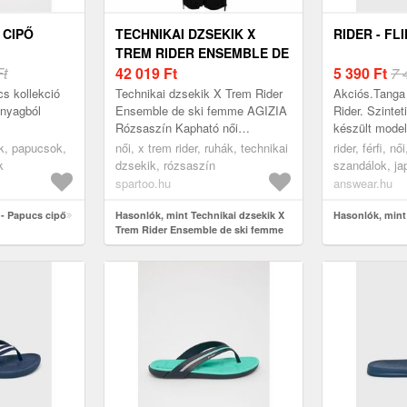
 CIPŐ
TECHNIKAI DZSEKIK X
RIDER - FL
TREM RIDER ENSEMBLE DE
Ft
SKI FEMME AGIZIA
42 019
Ft
5 390
Ft
7 
s kollekció
Technikai dzsekik X Trem Rider
Akciós.Tanga 
anyagból
Ensemble de ski femme AGIZIA
Rider. Szinte
Rózsaszín Kapható női
készült model
méretben. EU S, EU M, EU L,
pők, papucsok,
női, x trem rider, ruhák, technikai
rider, férfi, n
EU XL Ruhák > Technikai
k
dzsekik, rózsaszín
szandálok, ja
dzsekik
fekete
spartoo.hu
answear.hu
 - Papucs cipő
Hasonlók, mint Technikai dzsekik X
Hasonlók, mint 
Trem Rider Ensemble de ski femme
AGIZIA