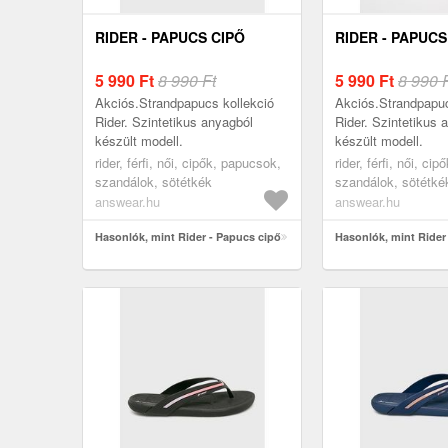
RIDER - PAPUCS CIPŐ
RIDER - PAPUCS
5 990
Ft
8 990 Ft
5 990
Ft
8 990 
Akciós.Strandpapucs kollekció
Akciós.Strandpapuc
Rider. Szintetikus anyagból
Rider. Szintetikus 
készült modell.
készült modell.
rider, férfi, női, cipők, papucsok,
rider, férfi, női, ci
szandálok, sötétkék
szandálok, sötétké
answear.hu
answear.hu
Hasonlók, mint Rider - Papucs cipő
Hasonlók, mint Rider