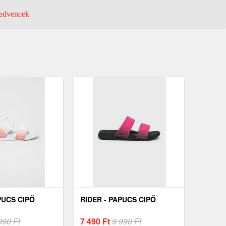
dvencek
PUCS CIPŐ
RIDER - PAPUCS CIPŐ
990 Ft
7 490
Ft
9 990 Ft