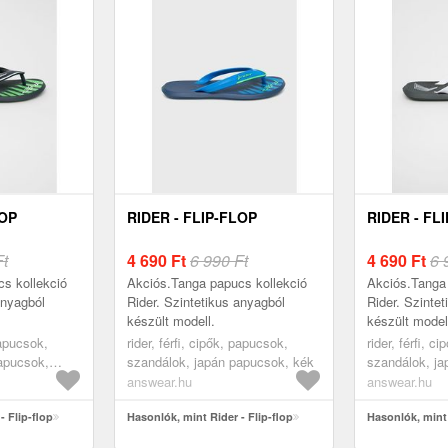
LOP
RIDER - FLIP-FLOP
RIDER - FL
Ft
4 690
Ft
6 990 Ft
4 690
Ft
6 
s kollekció
Akciós.Tanga papucs kollekció
Akciós.Tanga 
anyagból
Rider. Szintetikus anyagból
Rider. Szinte
készült modell.
készült model
papucsok,
rider, férfi, cipők, papucsok,
rider, férfi, c
apucsok,
szandálok, japán papucsok, kék
szandálok, ja
szürke
answear.hu
answear.hu
- Flip-flop
Hasonlók, mint Rider - Flip-flop
Hasonlók, mint 