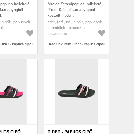
papucs kollekció
Akciós.Strandpapucs kollekció
tikus anyagból
Rider. Szintetikus anyagból
l.
készült modell.
ői, cipők, papucsok,
rider, férfi, női, cipők, papucsok,
hér
szandálok, rózsaszín
answear.hu
 Rider - Papucs cipő
Hasonlók, mint Rider - Papucs cipő
PUCS CIPŐ
RIDER - PAPUCS CIPŐ