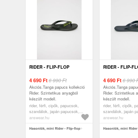
RIDER - FLIP-FLOP
RIDER - FLIP-F
4 690
Ft
6 990 Ft
4 690
Ft
6 990 
Akciós.Tanga papucs kollekció
Akciós.Tanga papuc
Rider. Szintetikus anyagból
Rider. Szintetikus 
készült modell.
készült modell.
rider, férfi, cipők, papucsok,
rider, férfi, cipők, 
szandálok, japán papucsok,
szandálok, japán p
fekete
sötétkék
answear.hu
answear.hu
Hasonlók, mint Rider - Flip-flop
Hasonlók, mint Rider 