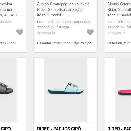
omyślna
Akciós.Strandpapucs kollekció
Akciós.Strand
ató női
Rider. Szintetikus anyagból
Rider. Szinte
9, 40, 41 / 42
készült modell.
készült model
ucsok
apucsok,
rider, férfi, női, cipők, papucsok,
rider, férfi, n
szandálok, fukszia
szandálok, fe
answear.hu
answear.hu
csok Rider
Hasonlók, mint Rider - Papucs cipő
Hasonlók, mint
 CIPŐ
RIDER - PAPUCS CIPŐ
RIDER - PA