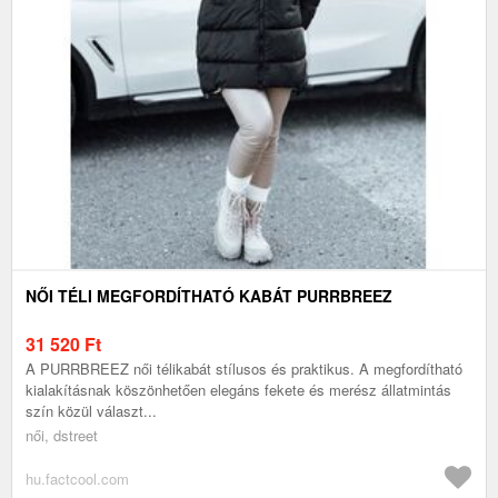
NŐI TÉLI MEGFORDÍTHATÓ KABÁT PURRBREEZ
31 520
Ft
A PURRBREEZ női télikabát stílusos és praktikus. A megfordítható
kialakításnak köszönhetően elegáns fekete és merész állatmintás
szín közül választ...
női, dstreet
hu.factcool.com