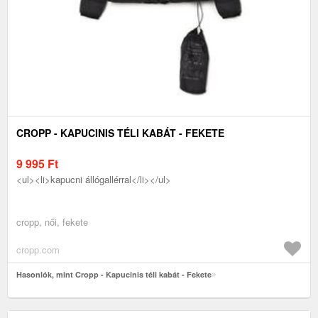
CROPP - KAPUCINIS TÉLI KABÁT - FEKETE
9 995
Ft
<ul><li>kapucni állógallérral</li></ul>
cropp, női, fekete
cropp.com
Hasonlók, mint Cropp - Kapucinis téli kabát - Fekete