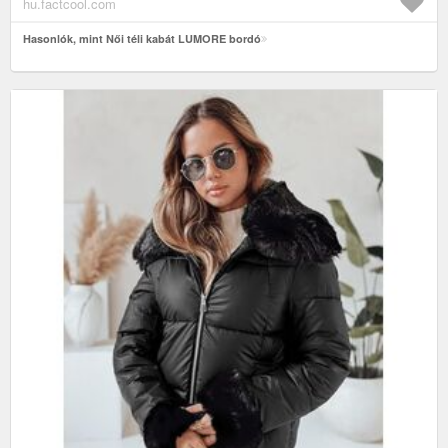
hu.factcool.com
Hasonlók, mint Női téli kabát LUMORE bordó