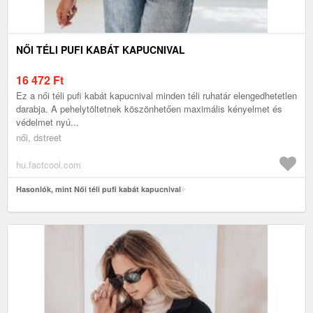
NŐI TÉLI PUFI KABÁT KAPUCNIVAL
16 472
Ft
Ez a női téli pufi kabát kapucnival minden téli ruhatár elengedhetetlen
darabja. A pehelytöltetnek köszönhetően maximális kényelmet és
védelmet nyú...
női, dstreet
hu.factcool.com
Hasonlók, mint Női téli pufi kabát kapucnival