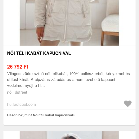
NŐI TÉLI KABÁT KAPUCNIVAL
26 792
Ft
Világosszürke színű női télikabát, 100% poliészterből, kényelmet és
stílust kínál. A cipzáras záródás és a nem levehető kapucni
védelmet nyújt a hi...
női, dstreet
hu.factcool.com
Hasonlók, mint Női téli kabát kapucnival