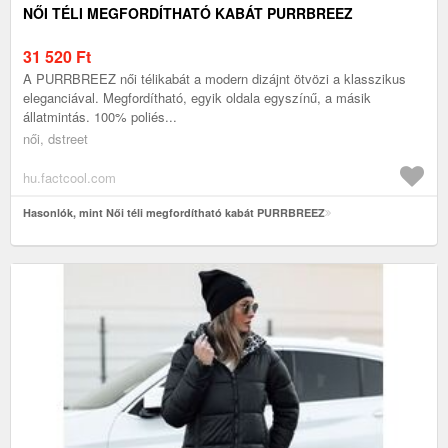
NŐI TÉLI MEGFORDÍTHATÓ KABÁT PURRBREEZ
31 520
Ft
A PURRBREEZ női télikabát a modern dizájnt ötvözi a klasszikus
eleganciával. Megfordítható, egyik oldala egyszínű, a másik
állatmintás. 100% poliés...
női, dstreet
hu.factcool.com
Hasonlók, mint Női téli megfordítható kabát PURRBREEZ