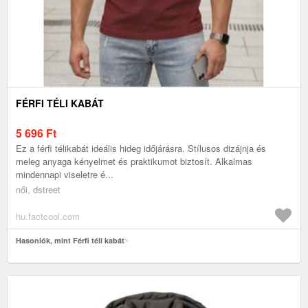
FÉRFI TÉLI KABÁT
5 696
Ft
Ez a férfi télikabát ideális hideg időjárásra. Stílusos dizájnja és
meleg anyaga kényelmet és praktikumot biztosít. Alkalmas
mindennapi viseletre é...
női, dstreet
hu.factcool.com
Hasonlók, mint Férfi téli kabát