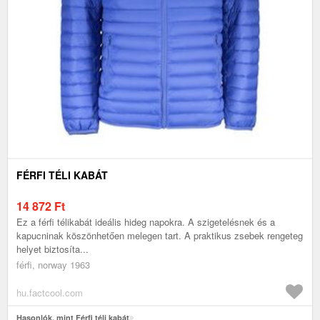
FÉRFI TÉLI KABÁT
14 872
Ft
Ez a férfi télikabát ideális hideg napokra. A szigetelésnek és a
kapucninak köszönhetően melegen tart. A praktikus zsebek rengeteg
helyet biztosíta...
férfi, norway 1963
hu.factcool.com
Hasonlók, mint Férfi téli kabát