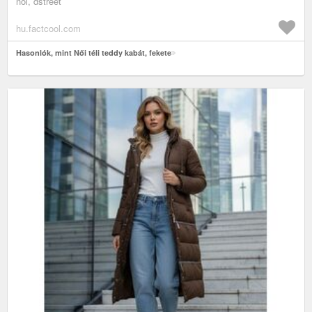
női, dstreet
hu.factcool.com
Hasonlók, mint Női téli teddy kabát, fekete