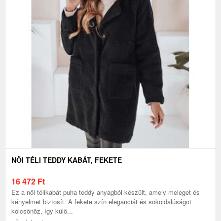
NŐI TÉLI TEDDY KABÁT, FEKETE
16 472
Ft
Ez a női télikabát puha teddy anyagból készült, amely meleget és
kényelmet biztosít. A fekete szín eleganciát és sokoldalúságot
kölcsönöz, így külö...