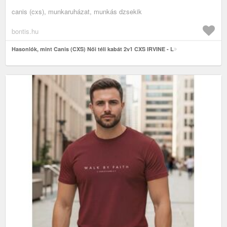
canis (cxs), munkaruházat, munkás dzsekik
bontis.hu
Hasonlók, mint Canis (CXS) Női téli kabát 2v1 CXS IRVINE - L