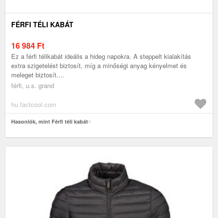
FÉRFI TÉLI KABÁT
16 984
Ft
Ez a férfi télikabát ideális a hideg napokra. A steppelt kialakítás
extra szigetelést biztosít, míg a minőségi anyag kényelmet és
meleget biztosít....
férfi, u.s. grand
hu.factcool.com
Hasonlók, mint Férfi téli kabát