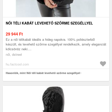
NŐI TÉLI KABÁT LEVEHETŐ SZŐRME SZEGÉLLYEL
29 944
Ft
Ez a női télikabát ideális a hideg napokra. 100% poliészterből
készült, és levehető szőrme szegéllyel rendelkezik, amely eleganciát
kölcsönöz neki....
női, dstreet
hu.factcool.com
Hasonlók, mint Női téli kabát levehető szőrme szegéllyel