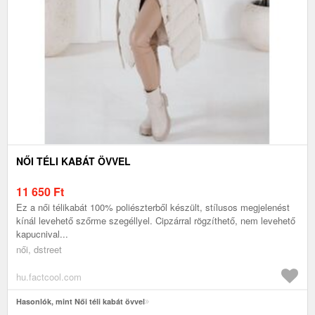
NŐI TÉLI KABÁT ÖVVEL
11 650
Ft
Ez a női télikabát 100% poliészterből készült, stílusos megjelenést
kínál levehető szőrme szegéllyel. Cipzárral rögzíthető, nem levehető
kapucnival...
női, dstreet
hu.factcool.com
Hasonlók, mint Női téli kabát övvel