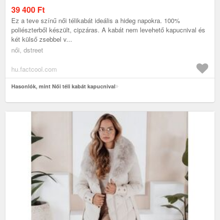
39 400
Ft
Ez a teve színű női télikabát ideális a hideg napokra. 100%
poliészterből készült, cipzáras. A kabát nem levehető kapucnival és
két külső zsebbel v...
női, dstreet
hu.factcool.com
Hasonlók, mint Női téli kabát kapucnival