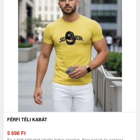
FÉRFI TÉLI KABÁT
5 696
Ft
Ez a férfi télikabát ideális hideg napokra. Kapucnival és számos