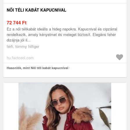
NŐI TÉLI KABÁT KAPUCNIVAL
72 744
Ft
Ez a női télikabát ideális a hideg napokra. Kapucnival és cipzárral
rendelkezik, amely kényelmet és meleget biztosít. Elegáns fehér
dizájnja jól il...
férfi, tommy hilfiger
hu.factcool.com
Hasonlók, mint Női téli kabát kapucnival