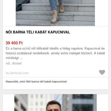
NŐI BARNA TÉLI KABÁT KAPUCNIVAL
39 400
Ft
Ez a barna színű női télikabát ideális a hideg napokra. Kapucnival és
hosszú szabással rendelkezik, amely extra meleget biztosít. A kabát
minőségi ...
női, dstreet
hu.factcool.com
Hasonlók, mint Női barna téli kabát kapucnival