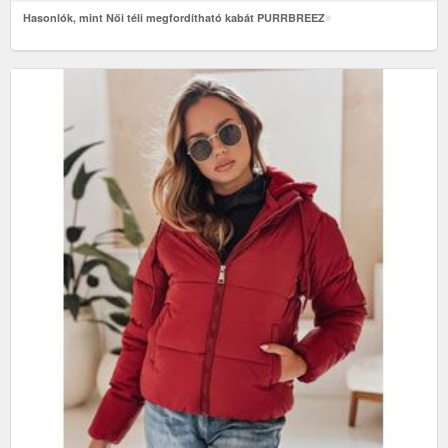
Hasonlók, mint Női téli megfordítható kabát PURRBREEZ