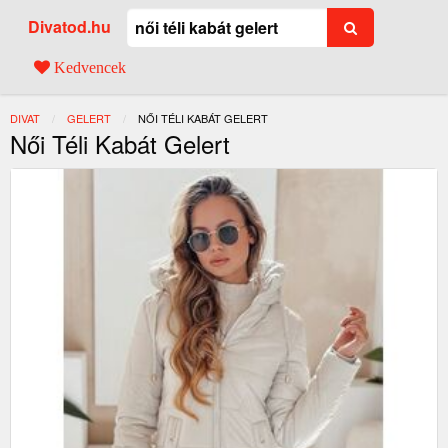
Divatod.hu
Kedvencek
DIVAT
GELERT
JELENLEGI:
NŐI TÉLI KABÁT GELERT
Női Téli Kabát Gelert