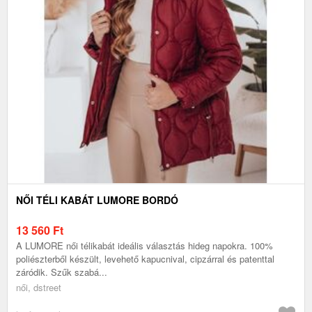
NŐI TÉLI KABÁT LUMORE BORDÓ
13 560
Ft
A LUMORE női télikabát ideális választás hideg napokra. 100%
poliészterből készült, levehető kapucnival, cipzárral és patenttal
záródik. Szűk szabá...
női, dstreet