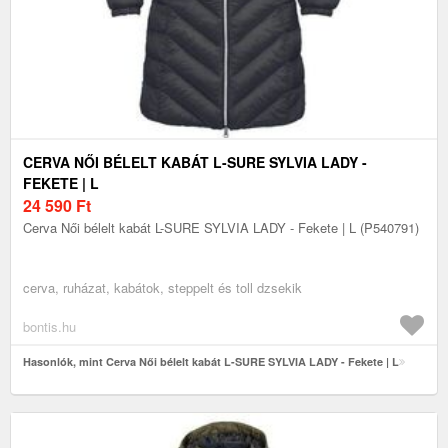
CERVA NŐI BÉLELT KABÁT L-SURE SYLVIA LADY -
FEKETE | L
24 590
Ft
Cerva Női bélelt kabát L-SURE SYLVIA LADY - Fekete | L (P540791)
cerva, ruházat, kabátok, steppelt és toll dzsekik
bontis.hu
Hasonlók, mint Cerva Női bélelt kabát L-SURE SYLVIA LADY - Fekete | L