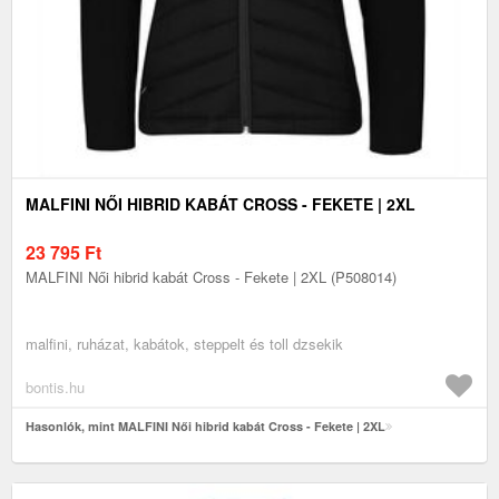
MALFINI NŐI HIBRID KABÁT CROSS - FEKETE | 2XL
23 795
Ft
MALFINI Női hibrid kabát Cross - Fekete | 2XL (P508014)
malfini, ruházat, kabátok, steppelt és toll dzsekik
bontis.hu
Hasonlók, mint MALFINI Női hibrid kabát Cross - Fekete | 2XL