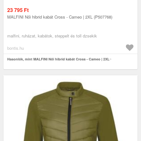
23 795
Ft
MALFINI Női hibrid kabát Cross - Cameo | 2XL (P507768)
malfini, ruházat, kabátok, steppelt és toll dzsekik
bontis.hu
Hasonlók, mint MALFINI Női hibrid kabát Cross - Cameo | 2XL