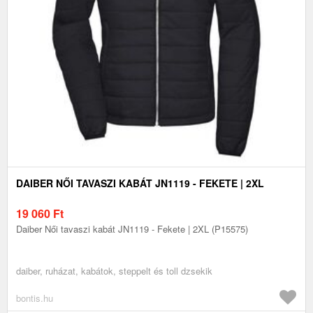
DAIBER NŐI TAVASZI KABÁT JN1119 - FEKETE | 2XL
19 060
Ft
Daiber Női tavaszi kabát JN1119 - Fekete | 2XL (P15575)
daiber, ruházat, kabátok, steppelt és toll dzsekik
bontis.hu