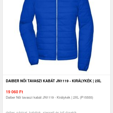
DAIBER NŐI TAVASZI KABÁT JN1119 - KIRÁLYKÉK | 2XL
19 060
Ft
Daiber Női tavaszi kabát JN1119 - Királykék | 2XL (P15555)
daiber, ruházat, kabátok, steppelt és toll dzsekik