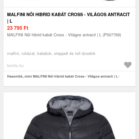
MALFINI NŐI HIBRID KABÁT CROSS - VILÁGOS ANTRACIT
| L
23 795
Ft
MALFINI Női hibrid kabát Cross - Világos antracit | L (P507769)
malfini, ruházat, kabátok, steppelt és toll dzsekik
bontis.hu
Hasonlók, mint MALFINI Női hibrid kabát Cross - Világos antracit | L