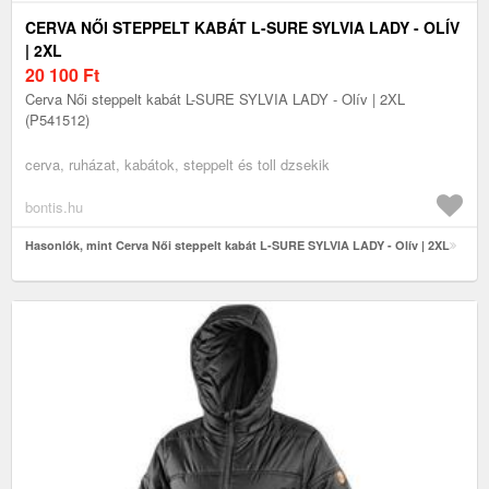
CERVA NŐI STEPPELT KABÁT L-SURE SYLVIA LADY - OLÍV
| 2XL
20 100
Ft
Cerva Női steppelt kabát L-SURE SYLVIA LADY - Olív | 2XL
(P541512)
cerva, ruházat, kabátok, steppelt és toll dzsekik
bontis.hu
Hasonlók, mint Cerva Női steppelt kabát L-SURE SYLVIA LADY - Olív | 2XL