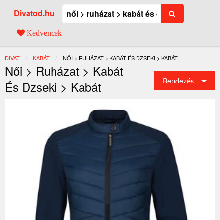
Divatod.hu
Kedvencek
DIVAT
KABÁT
JELENLEGI:
NŐI > RUHÁZAT > KABÁT ÉS DZSEKI > KABÁT
Női > Ruházat > Kabát
Rendezés
És Dzseki > Kabát