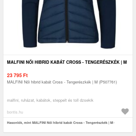
MALFINI NŐI HIBRID KABÁT CROSS - TENGERÉSZKÉK | M
23 795
Ft
MALFINI Női hibrid kabát Cross - Tengerészkék | M (P507761)
malfini, ruházat, kabátok, steppelt és toll dzsekik
bontis.hu
Hasonlók, mint MALFINI Női hibrid kabát Cross - Tengerészkék | M