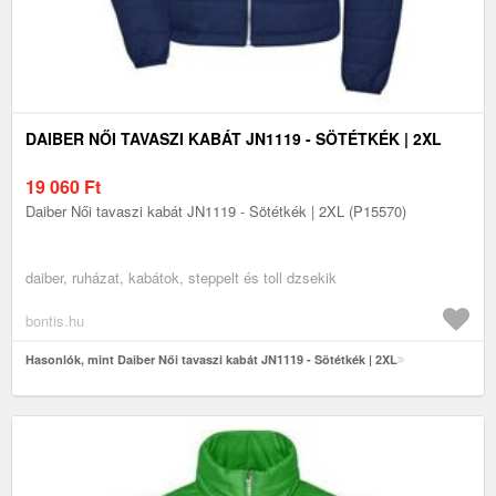
DAIBER NŐI TAVASZI KABÁT JN1119 - SÖTÉTKÉK | 2XL
19 060
Ft
Daiber Női tavaszi kabát JN1119 - Sötétkék | 2XL (P15570)
daiber, ruházat, kabátok, steppelt és toll dzsekik
bontis.hu
Hasonlók, mint Daiber Női tavaszi kabát JN1119 - Sötétkék | 2XL