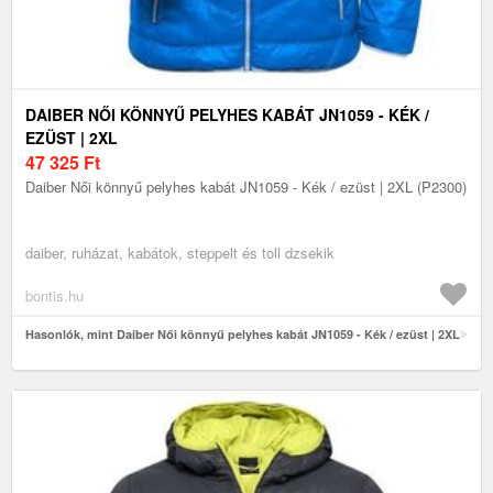
DAIBER NŐI KÖNNYŰ PELYHES KABÁT JN1059 - KÉK /
EZÜST | 2XL
47 325
Ft
Daiber Női könnyű pelyhes kabát JN1059 - Kék / ezüst | 2XL (P2300)
daiber, ruházat, kabátok, steppelt és toll dzsekik
bontis.hu
Hasonlók, mint Daiber Női könnyű pelyhes kabát JN1059 - Kék / ezüst | 2XL