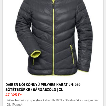
DAIBER NŐI KÖNNYŰ PELYHES KABÁT JN1059 -
SÖTÉTSZÜRKE / SÁRGÁSZÖLD | XL
47 325
Ft
Daiber Női könnyű pelyhes kabát JN1059 - Sötétszürke / sárgászöld
| XL (P2309)