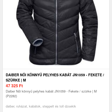
DAIBER NŐI KÖNNYŰ PELYHES KABÁT JN1059 - FEKETE /
SZÜRKE | M
47 325
Ft
Daiber Női könnyű pelyhes kabát JN1059 - Fekete / szürke | M
(P2282)
daiber, ruházat, kabátok, steppelt és toll dzsekik