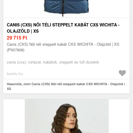
CANIS (CXS) NŐI TÉLI STEPPELT KABÁT CXS WICHITA -
OLAJZÖLD | XS
29 715
Ft
Canis (CXS) Női téli steppelt kabát CXS WICHITA - Olajzöld | XS
(P507908)
canis (cxs), ruházat, kabátok, steppelt és toll dzsekik
bontis.hu
Hasonlók, mint Canis (CXS) Női téli steppelt kabát CXS WICHITA - Olajzöld |
XS