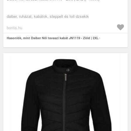
daiber, ruházat, kabátok, steppelt és toll dzsekik
bontis.hu
Hasonlók, mint Daiber Női tavaszi kabát JN1119 - Zöld | 2XL