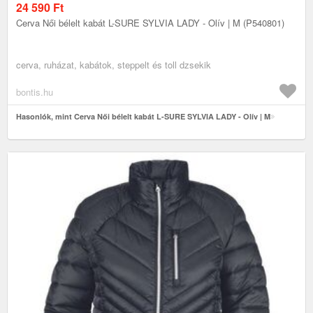
24 590
Ft
Cerva Női bélelt kabát L-SURE SYLVIA LADY - Olív | M (P540801)
cerva, ruházat, kabátok, steppelt és toll dzsekik
bontis.hu
Hasonlók, mint Cerva Női bélelt kabát L-SURE SYLVIA LADY - Olív | M