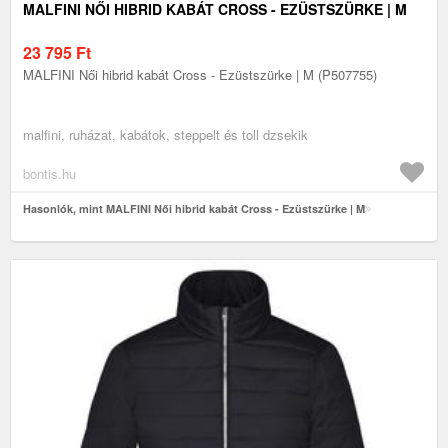
MALFINI NŐI HIBRID KABÁT CROSS - EZÜSTSZÜRKE | M
23 795
Ft
MALFINI Női hibrid kabát Cross - Ezüstszürke | M (P507755)
malfini, ruházat, kabátok, steppelt és toll dzsekik
bontis.hu
Hasonlók, mint MALFINI Női hibrid kabát Cross - Ezüstszürke | M