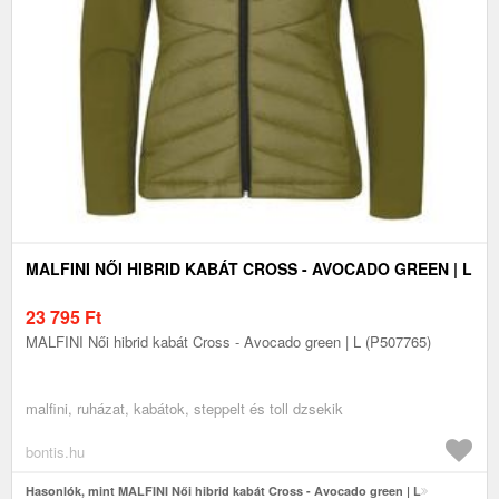
MALFINI NŐI HIBRID KABÁT CROSS - AVOCADO GREEN | L
23 795
Ft
MALFINI Női hibrid kabát Cross - Avocado green | L (P507765)
malfini, ruházat, kabátok, steppelt és toll dzsekik
bontis.hu
Hasonlók, mint MALFINI Női hibrid kabát Cross - Avocado green | L