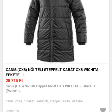
CANIS (CXS) NŐI TÉLI STEPPELT KABÁT CXS WICHITA -
FEKETE | L
29 715
Ft
Canis (CXS) Női téli steppelt kabát CXS WICHITA - Fekete | L
(P485813)
canis (cxs), ruházat, kabátok, steppelt és toll dzsekik
bontis.hu