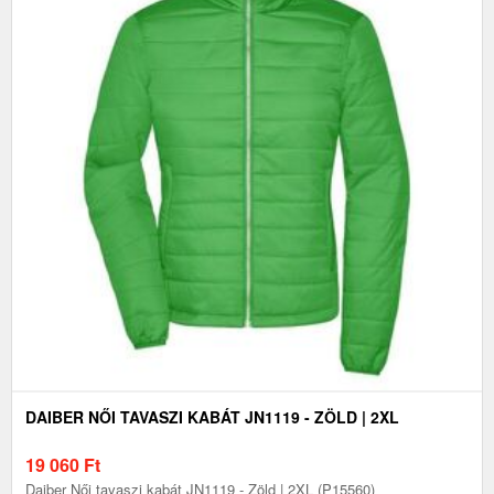
DAIBER NŐI TAVASZI KABÁT JN1119 - ZÖLD | 2XL
19 060
Ft
Daiber Női tavaszi kabát JN1119 - Zöld | 2XL (P15560)