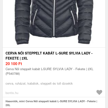
CERVA NŐI STEPPELT KABÁT L-SURE SYLVIA LADY -
FEKETE | 2XL
20 100
Ft
Cerva Női steppelt kabát L-SURE SYLVIA LADY - Fekete | 2XL
(P540788)
cerva, ruházat, kabátok, steppelt és toll dzsekik
bontis.hu
Hasonlók, mint Cerva Női steppelt kabát L-SURE SYLVIA LADY - Fekete |
2XL