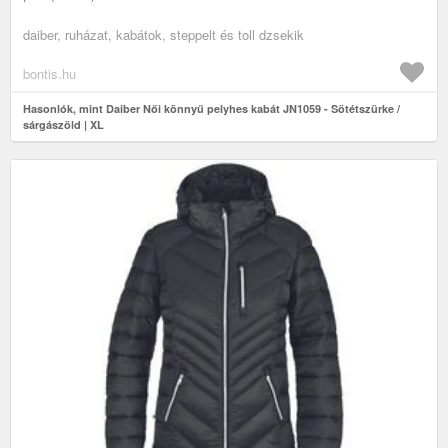
daiber, ruházat, kabátok, steppelt és toll dzsekik
bontis.hu
Hasonlók, mint Daiber Női könnyű pelyhes kabát JN1059 - Sötétszürke /
sárgászöld | XL