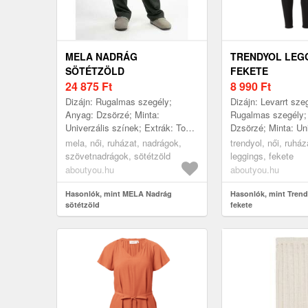
MELA NADRÁG
TRENDYOL LEG
SÖTÉTZÖLD
FEKETE
24 875
Ft
8 990
Ft
Dizájn: Rugalmas szegély;
Dizájn: Levarrt sze
Anyag: Dzsörzé; Minta:
Rugalmas szegély;
Univerzális színek; Extrák: Ton
Dzsörzé; Minta: Uni
inTon tűzések; Hossz:
színek; Extrák: Ton
mela, női, ruházat, nadrágok,
trendyol, női, ruhá
Hosszú/maxi; Fazon:
tűzések, Rögzített 
szövetnadrágok, sötétzöld
leggings, fekete
Szabványos; Testmagasság...
Hossz: Hosszú/...
aboutyou.hu
aboutyou.hu
Hasonlók, mint MELA Nadrág
Hasonlók, mint Tren
sötétzöld
fekete