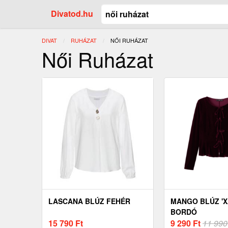
Divatod.hu
DIVAT
RUHÁZAT
JELENLEGI:
NŐI RUHÁZAT
Női Ruházat
LASCANA BLÚZ FEHÉR
MANGO BLÚZ 'X
BORDÓ
15 790
Ft
9 290
Ft
11 990