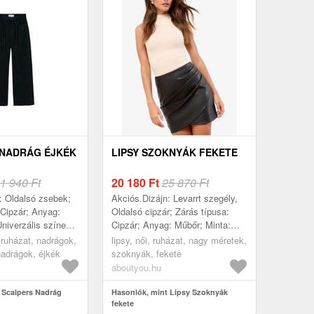
 NADRÁG ÉJKÉK
LIPSY SZOKNYÁK FEKETE
1 940 Ft
20 180
Ft
25 870 Ft
: Oldalsó zsebek;
Akciós.Dizájn: Levarrt szegély,
 Cipzár; Anyag:
Oldalsó cipzár; Zárás típusa:
Univerzális színek;
Cipzár; Anyag: Műbőr; Minta:
tatók; Hossz:
Univerzális színek;
 ruházat, nadrágok,
lipsy, női, ruházat, nagy méretek,
 Fazon:
Szoknyaforma: Miniszoknya;
adrágok, éjkék
szoknyák, fekete
Te...
Részletek: Ránco...
aboutyou.hu
 Scalpers Nadrág
Hasonlók, mint Lipsy Szoknyák
fekete