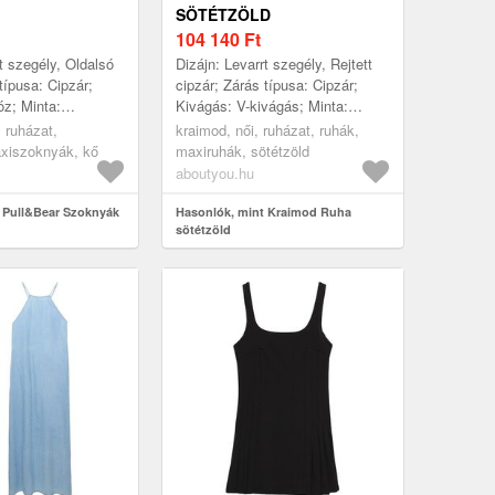
SÖTÉTZÖLD
104 140
Ft
t szegély, Oldalsó
Dizájn: Levarrt szegély, Rejtett
típusa: Cipzár;
cipzár; Zárás típusa: Cipzár;
z; Minta:
Kivágás: V-kivágás; Minta:
zínek; Extrák: Ton
Virágos/virág; Pánttípus: Normál
, ruházat,
kraimod, női, ruházat, ruhák,
, Folyó anyag; H...
pánt; Részletek: Flitter...
xiszoknyák, kő
maxiruhák, sötétzöld
aboutyou.hu
 Pull&Bear Szoknyák
Hasonlók, mint Kraimod Ruha
sötétzöld