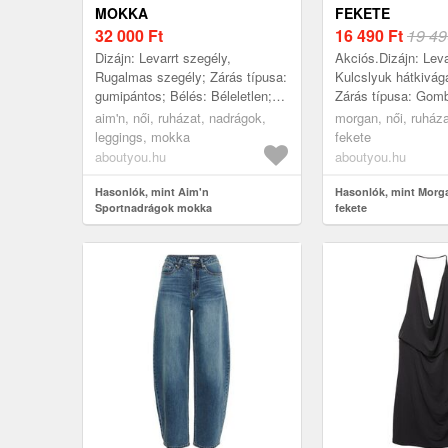
MOKKA
FEKETE
32 000
Ft
16 490
Ft
19 49
Dizájn: Levarrt szegély,
Akciós.Dizájn: Leva
Rugalmas szegély; Zárás típusa:
Kulcslyuk hátkivágá
gumipántos; Bélés: Béleletlen;
Zárás típusa: Gomb
Anyag: Dzsörzé; Minta:
Anyag: Viszkóz; Mi
aim'n, női, ruházat, nadrágok,
morgan, női, ruháza
Univerzális színek; Extrák: Ton
Univerzális színek; 
leggings, mokka
fekete
inTo...
Álló...
aboutyou.hu
aboutyou.hu
Hasonlók, mint Aim'n
Hasonlók, mint Morg
Sportnadrágok mokka
fekete