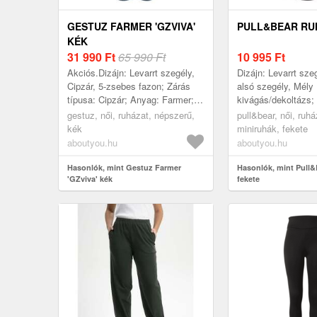
GESTUZ FARMER 'GZVIVA'
PULL&BEAR RU
KÉK
31 990
Ft
65 990 Ft
10 995
Ft
Akciós.Dizájn: Levarrt szegély,
Dizájn: Levarrt sz
Cipzár, 5-zsebes fazon; Zárás
alsó szegély, Mély
típusa: Cipzár; Anyag: Farmer;
kivágás/dekoltázs;
Minta: Univerzális színek;
Dzsörzé; Kivágás: E
gestuz, női, ruházat, népszerű,
pull&bear, női, ruhá
Extrák: Mosás hatása, Rögzített
kivágás; Minta: Uni
kék
miniruhák, fekete
fo...
színek; Pánttípu...
aboutyou.hu
aboutyou.hu
Hasonlók, mint Gestuz Farmer
Hasonlók, mint Pull
'GZviva' kék
fekete