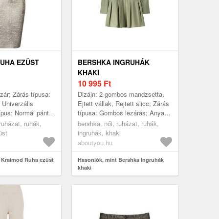
UHA EZÜST
BERSHKA INGRUHÁK
KHAKI
10 995
Ft
zár; Zárás típusa:
Dizájn: 2 gombos mandzsetta,
 Univerzális
Ejtett vállak, Rejtett slicc; Zárás
ípus: Normál pánt;
típusa: Gombos lezárás; Anyag:
ogó; Hossz: Térdig
Pamut; Minta: Univerzális
ruházat, ruhák,
bershka, női, ruházat, ruhák,
stet átöl...
színek; Inggallér: Kent g...
üst
ingruhák, khaki
aboutyou.hu
t Kraimod Ruha ezüst
Hasonlók, mint Bershka Ingruhák
khaki