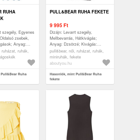
R RUHA
PULL&BEAR RUHA FEKETE
ÉK
9 995
Ft
rt szegély, Egyenes
Dizájn: Levarrt szegély,
 Oldalsó zsebek,
Mellbevarrás, Hátkivágás;
ágások; Anyag:
Anyag: Dzsörzé; Kivágás:
ás: Szögletes
Kereknyakú kivágás; Minta:
, ruházat, ruhák,
pull&bear, női, ruházat, ruhák,
: Univerzális sz...
Univerzális színek; Pánttípus:
lágoskék
miniruhák, fekete
Normál pánt; ...
aboutyou.hu
 Pull&Bear Ruha
Hasonlók, mint Pull&Bear Ruha
fekete