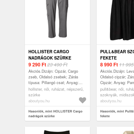
HOLLISTER CARGO
PULL&BEAR SZ
NADRÁGOK SZÜRKE
FEKETE
9 290
Ft
23 490 Ft
8 990
Ft
11 995
Akciós.Dizájn: Cipzár, Cargo
Akciós.Dizájn: Leva
zseb, Oldalsó zsebek; Zárás
Oldalsó cipzár; Zár
típusa: Pillangó csat; Anyag:
Cipzár; Anyag: Pam
Len; Minta: Univerzális színek;
Univerzális színek;
hollister, női, ruházat, népszerű,
pull&bear, női, ruhá
Extrák: Lágy fogantyú,
Szoknyaforma: A-v
szürke
szoknyák, midiszok
Övbujtatók; ...
szoknya; Részletek:
aboutyou.hu
aboutyou.hu
Hasonlók, mint HOLLISTER Cargo
Hasonlók, mint Pull
nadrágok szürke
fekete