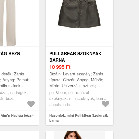
RÁG BÉZS
PULL&BEAR SZOKNYÁK
BARNA
10 995
Ft
t derék; Zárás
Dizájn: Levarrt szegély; Zárás
r; Anyag: Pamut;
típusa: Cipzár; Anyag: Műbőr;
zális színek;
Minta: Univerzális színek;
nTon tűzések;
Extrák: Ton inTon tűzések;
házat, nadrágok,
pull&bear, női, ruházat,
ú/maxi; Fazon:
Hossz: Rövid/mini; Fazon:
ok, bézs
szoknyák, miniszoknyák, barna
normál...
aboutyou.hu
 Aim'n Nadrág bézs
Hasonlók, mint Pull&Bear Szoknyák
barna