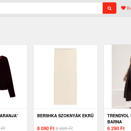
Ke
ARANJA'
BERSHKA SZOKNYÁK EKRÜ
TRENDYOL
BARNA
 Ft
8 090
Ft
8 995 Ft
6 290
Ft