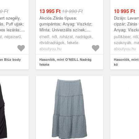
0 Ft
13 995
Ft
19 990 Ft
10 995
Ft
rrt szegély,
Akciós.Zárás típusa:
Dizájn: Levarr
s, Puff ujjak;
gumipántos; Anyag: Viszkóz;
cipzár; Zárás 
os lezárás;
Minta: Univerzális színek;
Anyag: Viszkó
nta:
Hossz: Rövid/mini; Fazon:
Univerzális s
t, népszerű,
o'neill, női, ruházat, nadrágok,
pull&bear, női
Inggallér:
Szabványos; Testmagasság:
inTon tűzések
rövidnadrágok, fekete
szoknyák, ma
Magas derék
aboutyou.hu
aboutyou.hu
an Blúz body
Hasonlók, mint O'NEILL Nadrág
Hasonlók, mint
fekete
kő