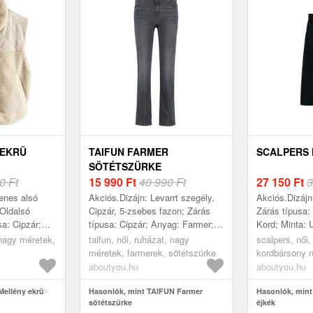
 EKRÜ
TAIFUN FARMER
SCALPERS
SÖTÉTSZÜRKE
0 Ft
15 990
Ft
40 990 Ft
27 150
Ft
3
enes alsó
Akciós.Dizájn: Levarrt szegély,
Akciós.Dizájn
 Oldalsó
Cipzár, 5-zsebes fazon; Zárás
Zárás típusa:
a: Cipzár;
típusa: Cipzár; Anyag: Farmer;
Kord; Minta: 
lt; Anyag:
Minta: Univerzális színek;
Extrák: Övbuj
 nagy méretek,
taifun, női, ruházat, nagy
scalpers, női,
yag; Minta:
Extrák: Ton inTon tűzések,
Hosszú/maxi;
méretek, farmerek, sötétszürke
kordbársony n
Mosás h...
Szabványos; 
aboutyou.hu
aboutyou.hu
Mellény ekrü
Hasonlók, mint TAIFUN Farmer
Hasonlók, mint
sötétszürke
éjkék