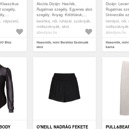
 Klasszikus
Akciós.Dizájn: Hasíték,
Dizájn: Levarr
t szegély,
Rugalmas szegély, Egyenes alsó
Rugalmas sze
ly,
szegély; Anyag: Kötöttáruk;
Univerzális s
hez; Minta:
Minta: Univerzális színek;
Szoknyaforma
t, népszerű,
bershka, női, ruházat, szoknyák,
trendyol, női,
Inggallér:
Szoknyaforma: Ceruzaszoknya;
Részletek: Be
midiszoknyák, ekrü
midiszoknyák
Extrák: Lágy fo...
inTon tűzések,
aboutyou.hu
aboutyou.hu
GO Blúz
Hasonlók, mint Bershka Szoknyák
Hasonlók, mint
ekrü
barna
BODY
O'NEILL NADRÁG FEKETE
PULL&BEA