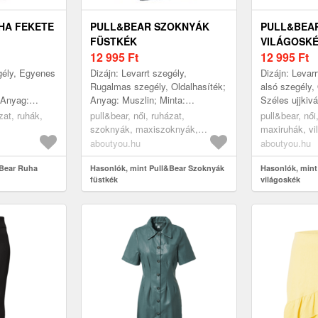
HA FEKETE
PULL&BEAR SZOKNYÁK
PULL&BEA
FÜSTKÉK
VILÁGOSK
12 995
Ft
12 995
Ft
egély, Egyenes
Dizájn: Levarrt szegély,
Dizájn: Levar
Rugalmas szegély, Oldalhasíték;
alsó szegély,
 Anyag:
Anyag: Muszlin; Minta:
Széles ujjkiv
jtett
Univerzális színek;
Pamut; Kivág
zat, ruhák,
pull&bear, női, ruházat,
pull&bear, női
verzális
Szoknyaforma: Fodros szoknya;
kivágás; Minta
szoknyák, maxiszoknyák,
maxiruhák, vi
Részletek: Fodrok...
füstkék
aboutyou.hu
aboutyou.hu
&Bear Ruha
Hasonlók, mint Pull&Bear Szoknyák
Hasonlók, mint
füstkék
világoskék