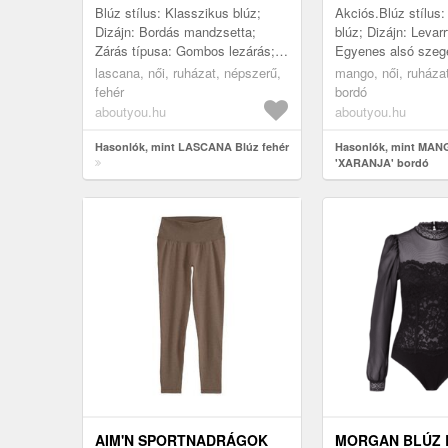
Blúz stílus: Klasszikus blúz;
Akciós.Blúz stílus:
Dizájn: Bordás mandzsetta;
blúz; Dizájn: Levarr
Zárás típusa: Gombos lezárás;
Egyenes alsó szegé
Anyag: Viszkóz; Minta:
Csomózáshoz/kötés
lascana, női, ruházat, népszerű,
mango, női, ruháza
Univerzális színek; Inggallér:
Univerzális színek; 
fehér
bordó
gallér...
gallér nél...
aboutyou.hu
aboutyou.hu
Hasonlók, mint LASCANA Blúz fehér
Hasonlók, mint MAN
'XARANJA' bordó
AIM'N SPORTNADRÁGOK
MORGAN BLÚZ 