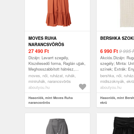
MOVES RUHA
BERSHKA SZOK
NARANCSVÖRÖS
27 490
Ft
6 990
Ft
9 995 
Dizájn: Levarrt szegély,
Akciós.Dizájn: Ru
Kiszélesedő forma, Raglán ujjak,
szegély; Minta: Uni
Meghosszabbított hátrész,
színek; Extrák: En
Deréköv; Anyag: Viszkóz; Minta:
Lyukkötés, Struktur
moves, női, ruházat, ruhák,
bershka, női, ruház
Univerzális színek; Részletek: ...
Lágy fogantyú; Hos
miniruhák, narancsvörös
midiszoknyák, ekrü
hosszús...
aboutyou.hu
aboutyou.hu
Hasonlók, mint Moves Ruha
Hasonlók, mint Bers
narancsvörös
ekrü