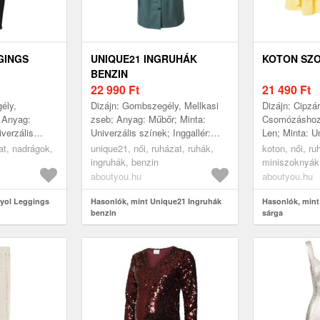
GINGS
UNIQUE21 INGRUHÁK
KOTON SZ
BENZIN
22 990
Ft
21 490
Ft
gély,
Dizájn: Gombszegély, Mellkasi
Dizájn: Cipzár
 Anyag:
zseb; Anyag: Műbőr; Minta:
Csomózáshoz/
verzális
Univerzális színek; Inggallér:
Len; Minta: U
 inTon
Kent gallér; Extrák: Ton inTon
Szoknyaforma
zat, nadrágok,
unique21, női, ruházat, ruhák,
koton, női, r
fogantyú;
tűzések, Sima szövet; Hossz:...
Részletek: Fod
ingruhák, benzin
miniszoknyák
aboutyou.hu
aboutyou.hu
dyol Leggings
Hasonlók, mint Unique21 Ingruhák
Hasonlók, min
benzin
sárga