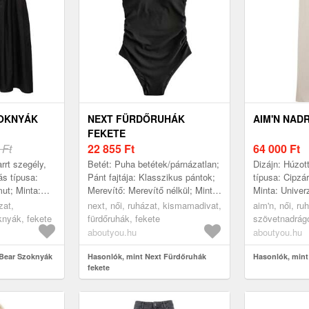
OKNYÁK
NEXT FÜRDŐRUHÁK
AIM'N NAD
FEKETE
 Ft
22 855
Ft
64 000
Ft
rrt szegély,
Betét: Puha betétek/párnázatlan;
Dizájn: Húzot
ás típusa:
Pánt fajtája: Klasszikus pántok;
típusa: Cipzá
ut; Minta:
Merevítő: Merevítő nélkül; Minta:
Minta: Univer
Univerzális színek; Részletek:
Extrák: Ton i
zat,
next, női, ruházat, kismamadivat,
aim'n, női, ru
onalú
redőzött; Szopta...
Hossz: Hossz
nyák, fekete
fürdőruhák, fekete
szövetnadrág
 ...
Szabvány...
aboutyou.hu
aboutyou.hu
&Bear Szoknyák
Hasonlók, mint Next Fürdőruhák
Hasonlók, mint
fekete