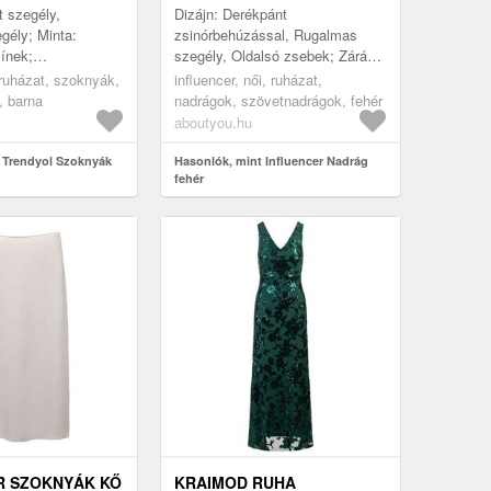
t szegély,
Dizájn: Derékpánt
gély; Minta:
zsinórbehúzással, Rugalmas
zínek;
szegély, Oldalsó zsebek; Zárás
: rakott szoknya;
típusa: gumipántos; Anyag:
 ruházat, szoknyák,
influencer, női, ruházat,
rakás; Extrák: Ton
Viszkóz; Minta: Univerzális
, barna
nadrágok, szövetnadrágok, fehér
 ...
színek; Részlete...
aboutyou.hu
 Trendyol Szoknyák
Hasonlók, mint Influencer Nadrág
fehér
R SZOKNYÁK KŐ
KRAIMOD RUHA