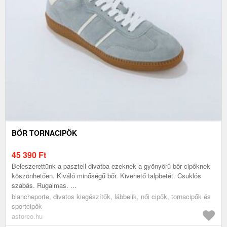
BŐR TORNACIPŐK
45 390
Ft
Beleszerettünk a pasztell divatba ezeknek a gyönyörű bőr cipőknek
köszönhetően. Kiváló minőségű bőr. Kivehető talpbetét. Csuklós
szabás. Rugalmas. ...
blancheporte, divatos kiegészítők, lábbelik, női cipők, tornacipők és
sportcipők
astoreo.hu