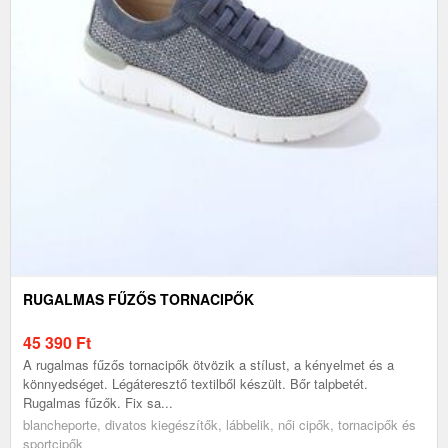
RUGALMAS FŰZŐS TORNACIPŐK
45 390
Ft
A rugalmas fűzős tornacipők ötvözik a stílust, a kényelmet és a
könnyedséget. Légáteresztő textilből készült. Bőr talpbetét.
Rugalmas fűzők. Fix sa...
blancheporte, divatos kiegészítők, lábbelik, női cipők, tornacipők és
sportcipők