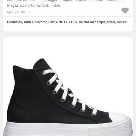
magas szárú tornacipők, fehér
sportisimo.hu
Hasonlók, mint Converse DAY ONE PLATFORM Női tornacipő, fehér, méret