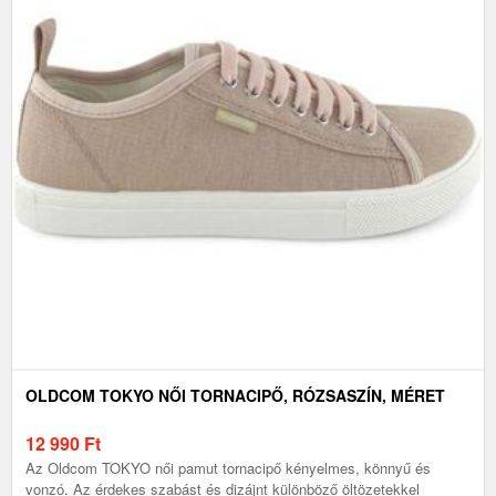
OLDCOM TOKYO NŐI TORNACIPŐ, RÓZSASZÍN, MÉRET
12 990
Ft
Az Oldcom TOKYO női pamut tornacipő kényelmes, könnyű és
vonzó. Az érdekes szabást és dizájnt különböző öltözetekkel