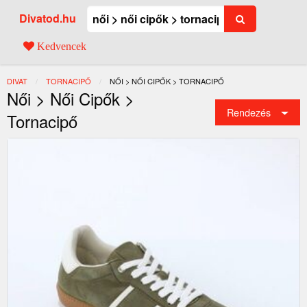
Divatod.hu
Kedvencek
DIVAT
TORNACIPŐ
JELENLEGI:
NŐI > NŐI CIPŐK > TORNACIPŐ
Női > Női Cipők >
Rendezés
Tornacipő