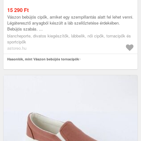
15 290
Ft
Vászon bebújós cipők, amiket egy szempillantás alatt fel lehet venni.
Légáteresztő anyagból készült a láb szellőztetése érdekében.
Bebújós szabás. ...
blancheporte, divatos kiegészítők, lábbelik, női cipők, tornacipők és
sportcipők
astoreo.hu
Hasonlók, mint Vászon bebújós tornacipők