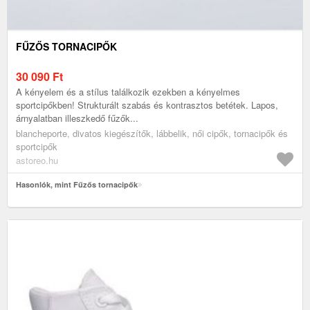
FŰZŐS TORNACIPŐK
30 090
Ft
A kényelem és a stílus találkozik ezekben a kényelmes
sportcipőkben! Strukturált szabás és kontrasztos betétek. Lapos,
árnyalatban illeszkedő fűzők...
blancheporte, divatos kiegészítők, lábbelik, női cipők, tornacipők és
sportcipők
astoreo.hu
Hasonlók, mint Fűzős tornacipők