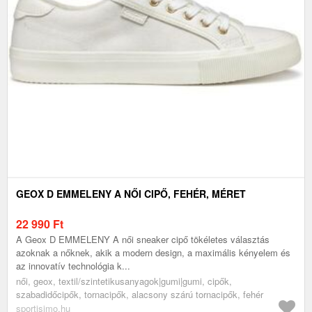
GEOX D EMMELENY A NŐI CIPŐ, FEHÉR, MÉRET
22 990
Ft
A Geox D EMMELENY A női sneaker cipő tökéletes választás
azoknak a nőknek, akik a modern design, a maximális kényelem és
az innovatív technológia k...
női, geox, textil/szintetikusanyagok|gumi|gumi, cipők,
szabadidőcipők, tornacipők, alacsony szárú tornacipők, fehér
sportisimo.hu