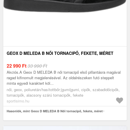
GEOX D MELEDA B NŐI TORNACIPŐ, FEKETE, MÉRET
22 990
Ft
33 990 Ft
Akciós.A Geox D MELEDA B női tornacipő első pillantásra magával
ragad kifinomult megjelenésével. Az oldalrészeken futó steppelt
minta egyedi karaktert köl...
női, geox, poliuretán/hasítottbőr;|gumi|gumi, cipők, szabadidőcipők,
tornacipők, alacsony szárú tornacipők, fekete
sportisimo.hu
Hasonlók, mint Geox D MELEDA B Női tornacipő, fekete, méret