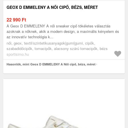
GEOX D EMMELENY A NŐI CIPŐ, BÉZS, MÉRET
22 990
Ft
A Geox D EMMELENY A női sneaker cipő tökéletes választás
azoknak a nőknek, akik a modern design, a maximális kényelem és
az innovatív technológia k...
női, geox, textil/szintetikusanyagok|gumi|gumi, cipők,
szabadidőcipők, tornacipők, alacsony szárú tornacipők, bézs
sportisimo.hu
Hasonlók, mint Geox D EMMELENY A Női cipő, bézs, méret