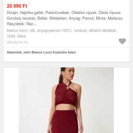
20 990
Ft
Dizájn: Hajtóka gallér, Patentzsebek, Oldalsó cipzár; Zárás típusa:
Gombos lezárás; Bélés: Béleletlen; Anyag: Pamut; Minta: Melanzs;
Részletek: Rán...
bianco lucci, női, anyag:pamut=100%, ruházat, alkalmi darabok,
üzlet, bézs
aboutyou.hu
Hasonlók, mint Bianco Lucci Kosztüm bézs