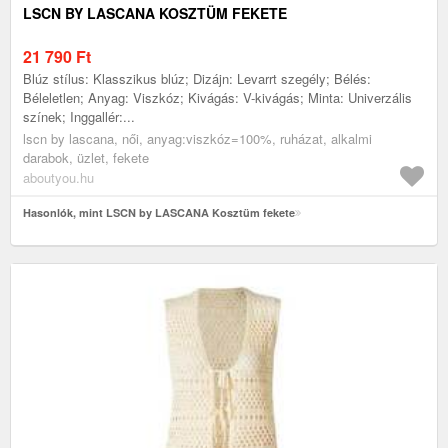
LSCN BY LASCANA KOSZTÜM FEKETE
21 790
Ft
Blúz stílus: Klasszikus blúz; Dizájn: Levarrt szegély; Bélés:
Béleletlen; Anyag: Viszkóz; Kivágás: V-kivágás; Minta: Univerzális
színek; Inggallér:...
lscn by lascana, női, anyag:viszkóz=100%, ruházat, alkalmi
darabok, üzlet, fekete
aboutyou.hu
Hasonlók, mint LSCN by LASCANA Kosztüm fekete