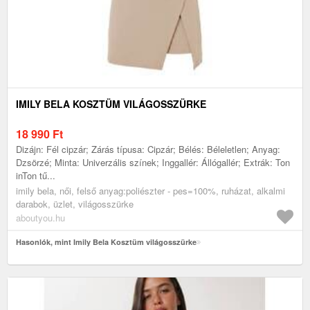
IMILY BELA KOSZTÜM VILÁGOSSZÜRKE
18 990
Ft
Dizájn: Fél cipzár; Zárás típusa: Cipzár; Bélés: Béleletlen; Anyag:
Dzsörzé; Minta: Univerzális színek; Inggallér: Állógallér; Extrák: Ton
inTon tű...
imily bela, női, felső anyag:poliészter - pes=100%, ruházat, alkalmi
darabok, üzlet, világosszürke
aboutyou.hu
Hasonlók, mint Imily Bela Kosztüm világosszürke