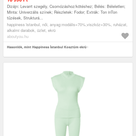
Dizájn: Levarrt szegély, Csomózáshoz/kötéshez; Bélés: Béleletlen;
Minta: Univerzális színek; Részletek: Fodor; Extrák: Ton inTon
tűzések, Strukturá...
happiness i̇stanbul, női, anyag:modális=70%,viszkóz=30%, ruházat,
alkalmi darabok, üzlet, ekrü
aboutyou.hu
Hasonlók, mint Happiness İstanbul Kosztüm ekrü