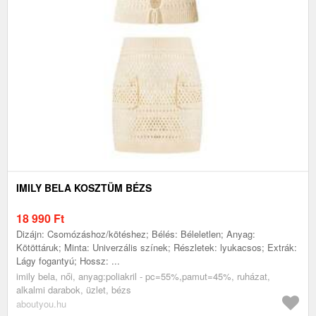
IMILY BELA KOSZTÜM BÉZS
18 990
Ft
Dizájn: Csomózáshoz/kötéshez; Bélés: Béleletlen; Anyag:
Kötöttáruk; Minta: Univerzális színek; Részletek: lyukacsos; Extrák:
Lágy fogantyú; Hossz: ...
imily bela, női, anyag:poliakril - pc=55%,pamut=45%, ruházat,
alkalmi darabok, üzlet, bézs
aboutyou.hu