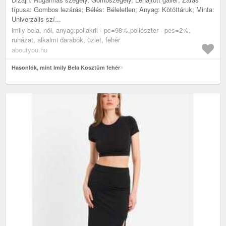
típusa: Gombos lezárás; Bélés: Béleletlen; Anyag: Kötöttáruk; Minta:
Univerzális szí...
imily bela, női, anyag:poliakril - pc=98%,poliészter - pes=2%,
ruházat, alkalmi darabok, üzlet, fehér
aboutyou.hu
Hasonlók, mint Imily Bela Kosztüm fehér