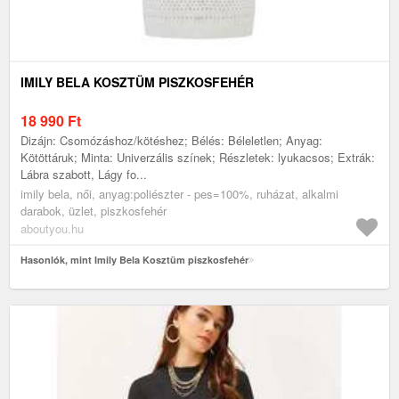
IMILY BELA KOSZTÜM PISZKOSFEHÉR
18 990
Ft
Dizájn: Csomózáshoz/kötéshez; Bélés: Béleletlen; Anyag:
Kötöttáruk; Minta: Univerzális színek; Részletek: lyukacsos; Extrák:
Lábra szabott, Lágy fo...
imily bela, női, anyag:poliészter - pes=100%, ruházat, alkalmi
darabok, üzlet, piszkosfehér
aboutyou.hu
Hasonlók, mint Imily Bela Kosztüm piszkosfehér