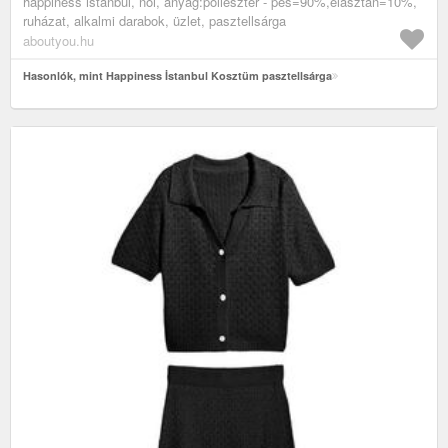
happiness i̇stanbul, női, anyag:poliészter - pes=90%,elasztán=10%,
ruházat, alkalmi darabok, üzlet, pasztellsárga
aboutyou.hu
Hasonlók, mint Happiness İstanbul Kosztüm pasztellsárga