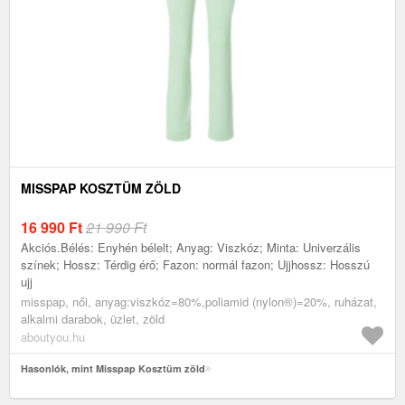
MISSPAP KOSZTÜM ZÖLD
16 990
Ft
21 990 Ft
Akciós.Bélés: Enyhén bélelt; Anyag: Viszkóz; Minta: Univerzális
színek; Hossz: Térdig érő; Fazon: normál fazon; Ujjhossz: Hosszú
ujj
misspap, női, anyag:viszkóz=80%,poliamid (nylon®)=20%, ruházat,
alkalmi darabok, üzlet, zöld
aboutyou.hu
Hasonlók, mint Misspap Kosztüm zöld