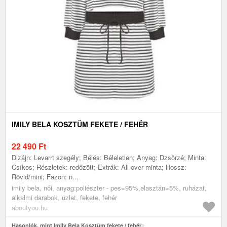
IMILY BELA KOSZTÜM FEKETE / FEHÉR
22 490
Ft
Dizájn: Levarrt szegély; Bélés: Béleletlen; Anyag: Dzsörzé; Minta:
Csíkos; Részletek: redőzött; Extrák: All over minta; Hossz:
Rövid/mini; Fazon: n...
imily bela, női, anyag:poliészter - pes=95%,elasztán=5%, ruházat,
alkalmi darabok, üzlet, fekete, fehér
aboutyou.hu
Hasonlók, mint Imily Bela Kosztüm fekete / fehér