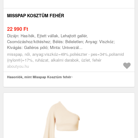
MISSPAP KOSZTÜM FEHÉR
22 990
Ft
Dizájn: Hasíték, Ejtett vállak, Lehajtott gallér,
Csomózáshoz/kötéshez; Bélés: Béleletlen; Anyag: Viszkóz;
Kivágás: Galléros póló; Minta: Univerzál...
misspap, női, anyag:viszkóz=49%,poliészter - pes=34%,poliamid
(nylon®)=17%, ruházat, alkalmi darabok, üzlet, fehér
aboutyou.hu
Hasonlók, mint Misspap Kosztüm fehér