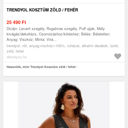
TRENDYOL KOSZTÜM ZÖLD / FEHÉR
25 490
Ft
Dizájn: Levarrt szegély, Rugalmas szegély, Puff ujjak, Mély
kivágás/dekoltázs, Csomózáshoz/kötéshez; Bélés: Béleletlen;
Anyag: Viszkóz; Minta: Virá...
trendyol, női, anyag:viszkóz=100%, ruházat, alkalmi darabok, üzlet,
zöld, fehér
aboutyou.hu
Hasonlók, mint Trendyol Kosztüm zöld / fehér