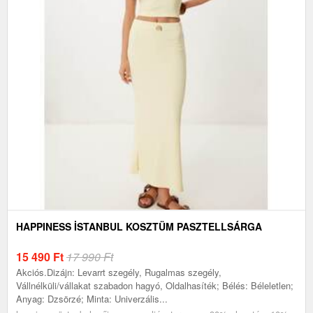
HAPPINESS İSTANBUL KOSZTÜM PASZTELLSÁRGA
15 490
Ft
17 990 Ft
Akciós.Dizájn: Levarrt szegély, Rugalmas szegély,
Vállnélküli/vállakat szabadon hagyó, Oldalhasíték; Bélés: Béleletlen;
Anyag: Dzsörzé; Minta: Univerzális...