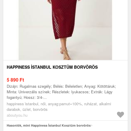
HAPPINESS İSTANBUL KOSZTÜM BORVÖRÖS
5 890
Ft
Dizájn: Rugalmas szegély; Bélés: Béleletlen; Anyag: Kötöttáruk;
Minta: Univerzális színek; Részletek: lyukacsos; Extrák: Lágy
fogantyú; Hossz: 3/4-...
happiness i̇stanbul, női, anyag:pamut=100%, ruházat, alkalmi
darabok, üzlet, borvörös
aboutyou.hu
Hasonlók, mint Happiness İstanbul Kosztüm borvörös