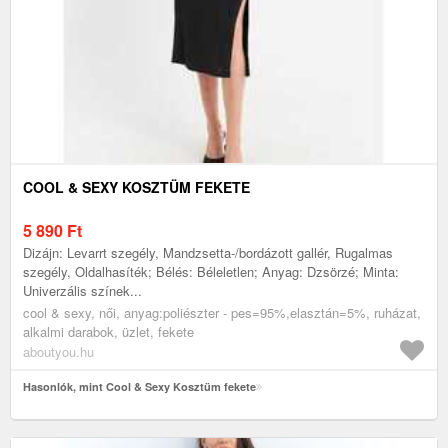
COOL & SEXY KOSZTÜM FEKETE
5 890
Ft
Dizájn: Levarrt szegély, Mandzsetta-/bordázott gallér, Rugalmas
szegély, Oldalhasíték; Bélés: Béleletlen; Anyag: Dzsörzé; Minta:
Univerzális színek...
cool & sexy, női, anyag:poliészter - pes=95%,elasztán=5%, ruházat,
alkalmi darabok, üzlet, fekete
aboutyou.hu
Hasonlók, mint Cool & Sexy Kosztüm fekete