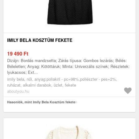
IMILY BELA KOSZTÜM FEKETE
19 490
Ft
Dizájn: Bordás mandzsetta; Zárás típusa: Gombos lezárás; Bélés:
Béleletlen; Anyag: Kötöttáruk; Minta: Univerzális színek; Részletek:
lyukacsos; Ext...
imily bela, női, anyag:poliakril - pc=98%,poliészter - pes=2%,
ruházat, alkalmi darabok, üzlet, fekete
aboutyou.hu
Hasonlók, mint Imily Bela Kosztüm fekete