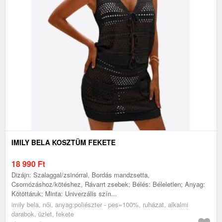
IMILY BELA KOSZTÜM FEKETE
18 990
Ft
Dizájn: Szalaggal/zsinórral, Bordás mandzsetta,
Csomózáshoz/kötéshez, Rávarrt zsebek; Bélés: Béleletlen; Anyag:
Kötöttáruk; Minta: Univerzális szín...
imily bela, női, anyag:poliészter - pes=100%, ruházat, alkalmi
darabok, üzlet, fekete