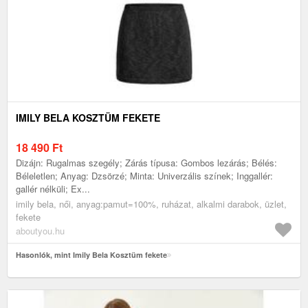
IMILY BELA KOSZTÜM FEKETE
18 490
Ft
Dizájn: Rugalmas szegély; Zárás típusa: Gombos lezárás; Bélés:
Béleletlen; Anyag: Dzsörzé; Minta: Univerzális színek; Inggallér:
gallér nélküli; Ex...
imily bela, női, anyag:pamut=100%, ruházat, alkalmi darabok, üzlet,
fekete
aboutyou.hu
Hasonlók, mint Imily Bela Kosztüm fekete