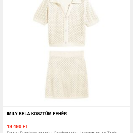
IMILY BELA KOSZTÜM FEHÉR
19 490
Ft
Dizájn: Rugalmas szegély, Gombszegély, Lehajtott gallér; Zárás