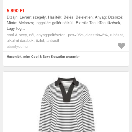
5 890
Ft
Dizájn: Levarrt szegély, Hasíték; Bélés: Béleletlen; Anyag: Dzsörzé;
Minta: Melanzs; Inggallér: gallér nélküli; Extrák: Ton inTon tűzések,
Lágy fog...
cool & sexy, női, anyag:poliészter - pes=95%,elasztán=5%, ruházat,
alkalmi darabok, üzlet, antracit
aboutyou.hu
Hasonlók, mint Cool & Sexy Kosztüm antracit