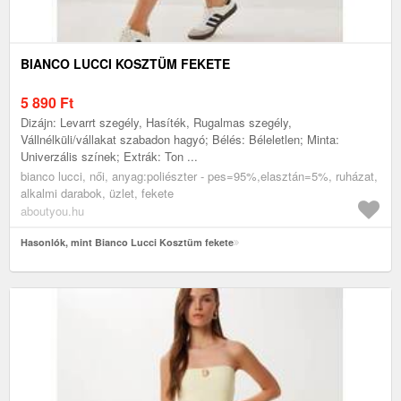
BIANCO LUCCI KOSZTÜM FEKETE
5 890
Ft
Dizájn: Levarrt szegély, Hasíték, Rugalmas szegély,
Vállnélküli/vállakat szabadon hagyó; Bélés: Béleletlen; Minta:
Univerzális színek; Extrák: Ton ...
bianco lucci, női, anyag:poliészter - pes=95%,elasztán=5%, ruházat,
alkalmi darabok, üzlet, fekete
aboutyou.hu
Hasonlók, mint Bianco Lucci Kosztüm fekete