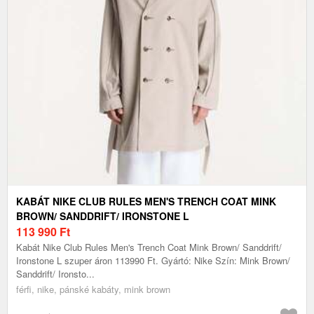
KABÁT NIKE CLUB RULES MEN'S TRENCH COAT MINK
BROWN/ SANDDRIFT/ IRONSTONE L
113 990
Ft
Kabát Nike Club Rules Men's Trench Coat Mink Brown/ Sanddrift/
Ironstone L szuper áron 113990 Ft. Gyártó: Nike Szín: Mink Brown/
Sanddrift/ Ironsto...
férfi, nike, pánské kabáty, mink brown