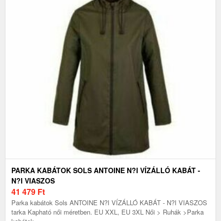
PARKA KABÁTOK SOLS ANTOINE N?I VÍZÁLLÓ KABÁT -
N?I VIASZOS
41 479
Ft
Parka kabátok Sols ANTOINE N?I VÍZÁLLÓ KABÁT - N?I VIASZOS
tarka Kapható női méretben. EU XXL, EU 3XL Női > Ruhák >Parka