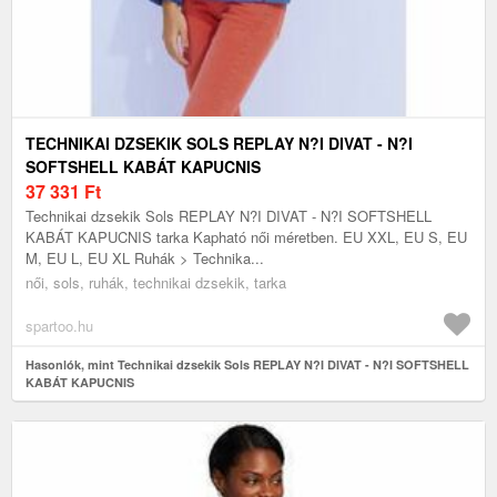
TECHNIKAI DZSEKIK SOLS REPLAY N?I DIVAT - N?I
SOFTSHELL KABÁT KAPUCNIS
37 331
Ft
Technikai dzsekik Sols REPLAY N?I DIVAT - N?I SOFTSHELL
KABÁT KAPUCNIS tarka Kapható női méretben. EU XXL, EU S, EU
M, EU L, EU XL Ruhák > Technika...
női, sols, ruhák, technikai dzsekik, tarka
spartoo.hu
Hasonlók, mint Technikai dzsekik Sols REPLAY N?I DIVAT - N?I SOFTSHELL
KABÁT KAPUCNIS