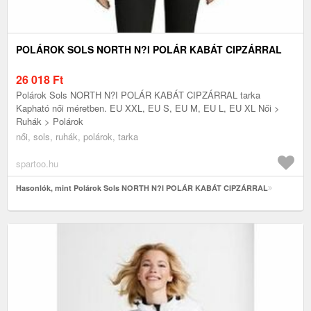
POLÁROK SOLS NORTH N?I POLÁR KABÁT CIPZÁRRAL
26 018
Ft
Polárok Sols NORTH N?I POLÁR KABÁT CIPZÁRRAL tarka
Kapható női méretben. EU XXL, EU S, EU M, EU L, EU XL Női >
Ruhák > Polárok
női, sols, ruhák, polárok, tarka
spartoo.hu
Hasonlók, mint Polárok Sols NORTH N?I POLÁR KABÁT CIPZÁRRAL