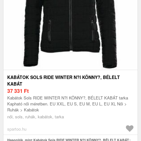
KABÁTOK SOLS RIDE WINTER N?I KÖNNY?, BÉLELT
KABÁT
37 331
Ft
Kabátok Sols RIDE WINTER N?I KÖNNY?, BÉLELT KABÁT tarka
Kapható női méretben. EU XXL, EU S, EU M, EU L, EU XL Női >
Ruhák > Kabátok
női, sols, ruhák, kabátok, tarka
spartoo.hu
Hasonlók, mint Kabátok Sols RIDE WINTER N?I KÖNNY?, BÉLELT KABÁT