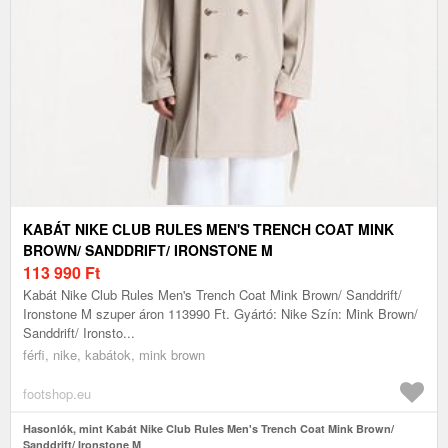
KABÁT NIKE CLUB RULES MEN'S TRENCH COAT MINK
BROWN/ SANDDRIFT/ IRONSTONE M
113 990
Ft
Kabát Nike Club Rules Men's Trench Coat Mink Brown/ Sanddrift/
Ironstone M szuper áron 113990 Ft. Gyártó: Nike Szín: Mink Brown/
Sanddrift/ Ironsto...
férfi, nike, kabátok, mink brown
footshop.eu
Hasonlók, mint Kabát Nike Club Rules Men's Trench Coat Mink Brown/
Sanddrift/ Ironstone M