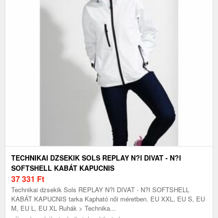
TECHNIKAI DZSEKIK SOLS REPLAY N?I DIVAT - N?I
SOFTSHELL KABÁT KAPUCNIS
37 331
Ft
Technikai dzsekik Sols REPLAY N?I DIVAT - N?I SOFTSHELL
KABÁT KAPUCNIS tarka Kapható női méretben. EU XXL, EU S, EU
M, EU L, EU XL Ruhák > Technika...