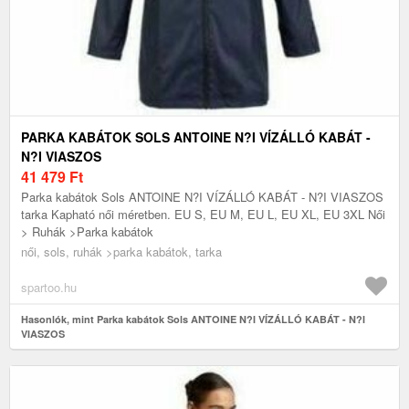
PARKA KABÁTOK SOLS ANTOINE N?I VÍZÁLLÓ KABÁT -
N?I VIASZOS
41 479
Ft
Parka kabátok Sols ANTOINE N?I VÍZÁLLÓ KABÁT - N?I VIASZOS
tarka Kapható női méretben. EU S, EU M, EU L, EU XL, EU 3XL Női
> Ruhák >Parka kabátok
női, sols, ruhák >parka kabátok, tarka
spartoo.hu
Hasonlók, mint Parka kabátok Sols ANTOINE N?I VÍZÁLLÓ KABÁT - N?I
VIASZOS