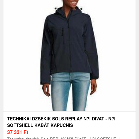
TECHNIKAI DZSEKIK SOLS REPLAY N?I DIVAT - N?I
SOFTSHELL KABÁT KAPUCNIS
37 331
Ft
Technikai dzsekik Sols REPLAY N?I DIVAT - N?I SOFTSHELL