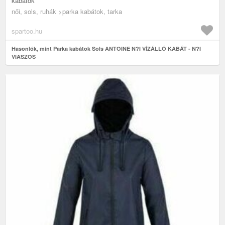
kabátok
női, sols, ruhák >parka kabátok, tarka
spartoo.hu
Hasonlók, mint Parka kabátok Sols ANTOINE N?I VÍZÁLLÓ KABÁT - N?I
VIASZOS