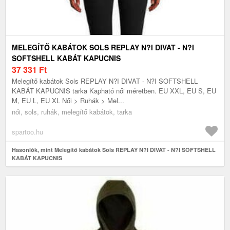
MELEGÍTŐ KABÁTOK SOLS REPLAY N?I DIVAT - N?I
SOFTSHELL KABÁT KAPUCNIS
37 331
Ft
Melegítő kabátok Sols REPLAY N?I DIVAT - N?I SOFTSHELL
KABÁT KAPUCNIS tarka Kapható női méretben. EU XXL, EU S, EU
M, EU L, EU XL Női > Ruhák > Mel...
női, sols, ruhák, melegítő kabátok, tarka
spartoo.hu
Hasonlók, mint Melegítő kabátok Sols REPLAY N?I DIVAT - N?I SOFTSHELL
KABÁT KAPUCNIS