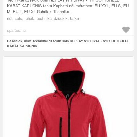
KABÁT KAPUCNIS tarka Kapható női méretben. EU XXL, EU S, EU
M, EU L, EU XL Ruhák > Technika...
női, sols, ruhák, technikai dzsekik, tarka
spartoo.hu
Hasonlók, mint Technikai dzsekik Sols REPLAY N?I DIVAT - N?I SOFTSHELL
KABÁT KAPUCNIS