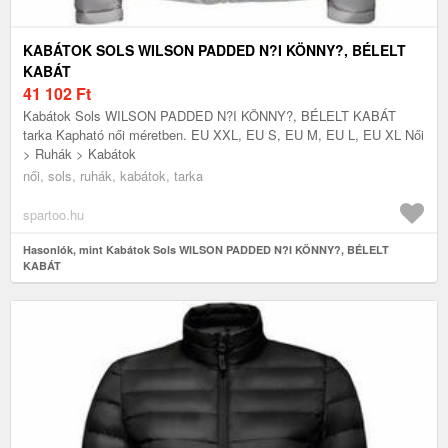
KABÁTOK SOLS WILSON PADDED N?I KÖNNY?, BÉLELT
KABÁT
41 102
Ft
Kabátok Sols WILSON PADDED N?I KÖNNY?, BÉLELT KABÁT
tarka Kapható női méretben. EU XXL, EU S, EU M, EU L, EU XL Női
> Ruhák > Kabátok
női, sols, ruhák, kabátok, tarka
spartoo.hu
Hasonlók, mint Kabátok Sols WILSON PADDED N?I KÖNNY?, BÉLELT
KABÁT