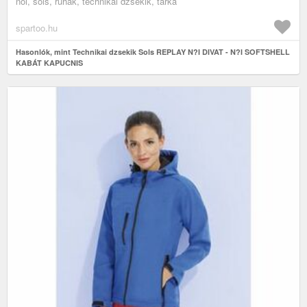
női, sols, ruhák, technikai dzsekik, tarka
spartoo.hu
Hasonlók, mint Technikai dzsekik Sols REPLAY N?I DIVAT - N?I SOFTSHELL
KABÁT KAPUCNIS