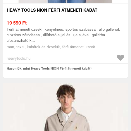
HEAVY TOOLS NION FÉRFI ÁTMENETI KABÁT
19 590
Ft
Férfi átmeneti dzseki, kényelmes, sportos szabással, álló gallérral,
cipzáros záródással, állítható aljjal és ujja aljával, gallérba
cipzározható k...
man, textil, kabátok és dzsekik, férfi átmeneti kabát
heavytools.hu
Hasonlók, mint Heavy Tools NION Férfi átmeneti kabát