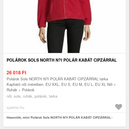
POLÁROK SOLS NORTH N?I POLÁR KABÁT CIPZÁRRAL
26 018
Ft
Polárok Sols NORTH N?I POLÁR KABÁT CIPZÁRRAL tarka
Kapható női méretben. EU XXL, EU S, EU M, EU L, EU XL Női >
Ruhák > Polárok
női, sols, ruhák, polárok, tarka
spartoo.hu
Hasonlók, mint Polárok Sols NORTH N?I POLÁR KABÁT CIPZÁRRAL