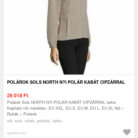
POLÁROK SOLS NORTH N?I POLÁR KABÁT CIPZÁRRAL
26 018
Ft
Polárok Sols NORTH N?I POLÁR KABÁT CIPZÁRRAL tarka
Kapható női méretben. EU XXL, EU S, EU M, EU L, EU XL Női >
Ruhák > Polárok
női, sols, ruhák, polárok, tarka
spartoo.hu