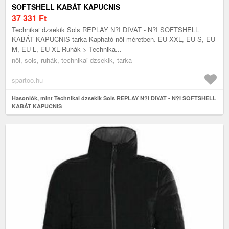
SOFTSHELL KABÁT KAPUCNIS
37 331
Ft
Technikai dzsekik Sols REPLAY N?I DIVAT - N?I SOFTSHELL
KABÁT KAPUCNIS tarka Kapható női méretben. EU XXL, EU S, EU
M, EU L, EU XL Ruhák > Technika...
női, sols, ruhák, technikai dzsekik, tarka
spartoo.hu
Hasonlók, mint Technikai dzsekik Sols REPLAY N?I DIVAT - N?I SOFTSHELL
KABÁT KAPUCNIS