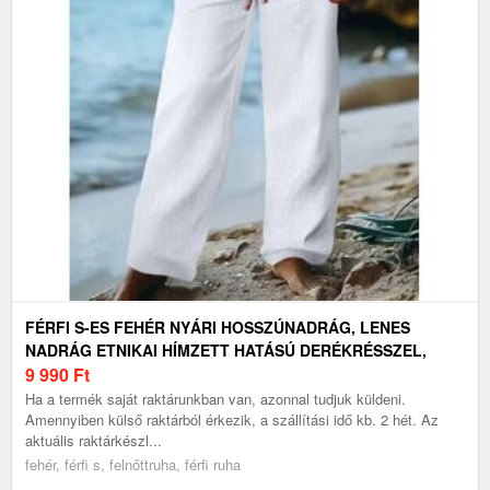
FÉRFI S-ES FEHÉR NYÁRI HOSSZÚNADRÁG, LENES
NADRÁG ETNIKAI HÍMZETT HATÁSÚ DERÉKRÉSSZEL,
HÚZÓZSINÓRRAL - ÚJ
9 990
Ft
Ha a termék saját raktárunkban van, azonnal tudjuk küldeni.
Amennyiben külső raktárból érkezik, a szállítási idő kb. 2 hét. Az
aktuális raktárkészl...
fehér, férfi s, felnőttruha, férfi ruha