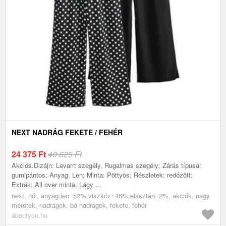
NEXT NADRÁG FEKETE / FEHÉR
24 375
Ft
40 625 Ft
Akciós.Dizájn: Levarrt szegély, Rugalmas szegély; Zárás típusa:
gumipántos; Anyag: Len; Minta: Pöttyös; Részletek: redőzött;
Extrák: All over minta, Lágy ...
next, női, anyag:len=52%,viszkóz=46%,elasztán=2%, akciók, nagy
méretek, nadrágok, bő nadrágok, fekete, fehér
aboutyou.hu