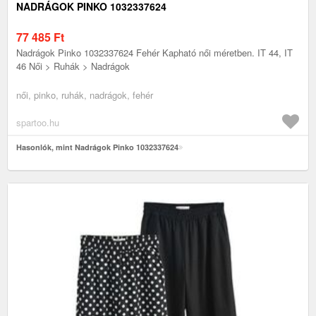
NADRÁGOK PINKO 1032337624
77 485
Ft
Nadrágok Pinko 1032337624 Fehér Kapható női méretben. IT 44, IT
46 Női > Ruhák > Nadrágok
női, pinko, ruhák, nadrágok, fehér
spartoo.hu
Hasonlók, mint Nadrágok Pinko 1032337624