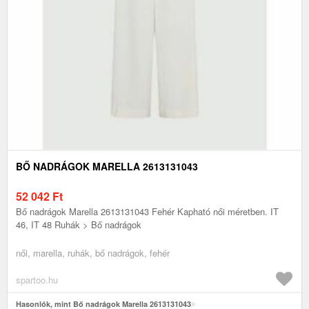
BŐ NADRÁGOK MARELLA 2613131043
52 042
Ft
Bő nadrágok Marella 2613131043 Fehér Kapható női méretben. IT
46, IT 48 Ruhák > Bő nadrágok
női, marella, ruhák, bő nadrágok, fehér
spartoo.hu
Hasonlók, mint Bő nadrágok Marella 2613131043