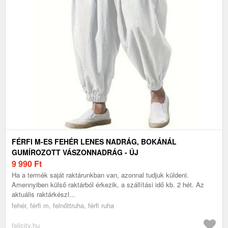
FÉRFI M-ES FEHÉR LENES NADRÁG, BOKÁNÁL
GUMÍROZOTT VÁSZONNADRÁG - ÚJ
9 990
Ft
Ha a termék saját raktárunkban van, azonnal tudjuk küldeni.
Amennyiben külső raktárból érkezik, a szállítási idő kb. 2 hét. Az
aktuális raktárkészl...
fehér, férfi m, felnőttruha, férfi ruha
felicity.hu