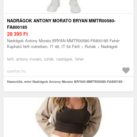
NADRÁGOK ANTONY MORATO BRYAN MMTR00580-
FA800185
28 395
Ft
Nadrágok Antony Morato BRYAN MMTR00580-FA800185 Fehér
Kapható férfi méretben. IT 46, IT 54 Férfi > Ruhák > Nadrágok
férfi, antony morato, ruhák, nadrágok, fehér
spartoo.hu
Hasonlók, mint Nadrágok Antony Morato BRYAN MMTR00580-FA800185