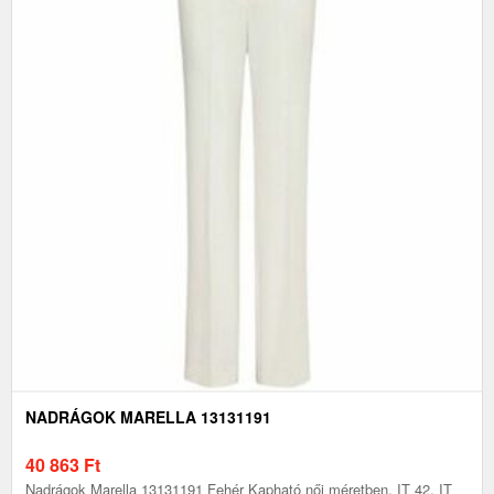
NADRÁGOK MARELLA 13131191
40 863
Ft
Nadrágok Marella 13131191 Fehér Kapható női méretben. IT 42, IT