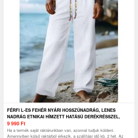
FÉRFI L-ES FEHÉR NYÁRI HOSSZÚNADRÁG, LENES
NADRÁG ETNIKAI HÍMZETT HATÁSÚ DERÉKRÉSSZEL,
HÚZÓZSINÓRRAL - ÚJ
9 990
Ft
Ha a termék saját raktárunkban van, azonnal tudjuk küldeni.
Amennyiben külső raktárból érkezik, a szállítási idő kb. 2 hét. Az