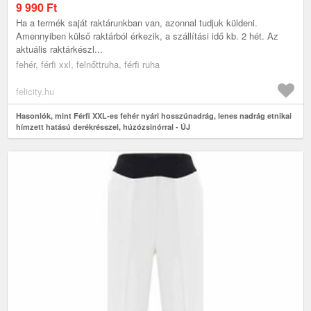
HÚZÓZSINÓRRAL - ÚJ
9 990
Ft
Ha a termék saját raktárunkban van, azonnal tudjuk küldeni.
Amennyiben külső raktárból érkezik, a szállítási idő kb. 2 hét. Az
aktuális raktárkészl...
fehér, férfi xxl, felnőttruha, férfi ruha
felicity.hu
Hasonlók, mint Férfi XXL-es fehér nyári hosszúnadrág, lenes nadrág etnikai
hímzett hatású derékrésszel, húzózsinórral - ÚJ