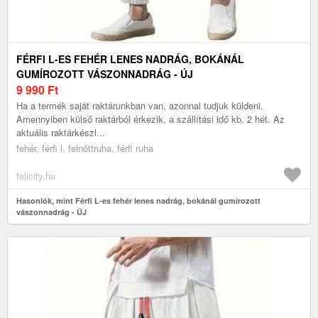
FÉRFI L-ES FEHÉR LENES NADRÁG, BOKÁNÁL
GUMÍROZOTT VÁSZONNADRÁG - ÚJ
9 990
Ft
Ha a termék saját raktárunkban van, azonnal tudjuk küldeni.
Amennyiben külső raktárból érkezik, a szállítási idő kb. 2 hét. Az
aktuális raktárkészl...
fehér, férfi l, felnőttruha, férfi ruha
felicity.hu
Hasonlók, mint Férfi L-es fehér lenes nadrág, bokánál gumírozott
vászonnadrág - ÚJ