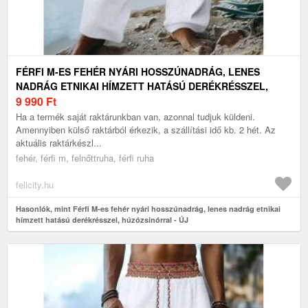
FÉRFI M-ES FEHÉR NYÁRI HOSSZÚNADRÁG, LENES
NADRÁG ETNIKAI HÍMZETT HATÁSÚ DERÉKRÉSSZEL,
HÚZÓZSINÓRRAL - ÚJ
9 990
Ft
Ha a termék saját raktárunkban van, azonnal tudjuk küldeni.
Amennyiben külső raktárból érkezik, a szállítási idő kb. 2 hét. Az
aktuális raktárkészl...
fehér, férfi m, felnőttruha, férfi ruha
felicity.hu
Hasonlók, mint Férfi M-es fehér nyári hosszúnadrág, lenes nadrág etnikai
hímzett hatású derékrésszel, húzózsinórral - ÚJ