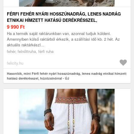
FÉRFI FEHÉR NYÁRI HOSSZÚNADRÁG, LENES NADRÁG
ETNIKAI HÍMZETT HATÁSÚ DERÉKRÉSSZEL,
HÚZÓZSINÓRRAL - ÚJ
9 990
Ft
Ha a termék saját raktárunkban van, azonnal tudjuk küldeni.
Amennyiben külső raktárból érkezik, a szállítási idő kb. 2 hét. Az
aktuális raktárkészl...
fehér, felnőttruha, férfi ruha
felicity.hu
Hasonlók, mint Férfi fehér nyári hosszúnadrág, lenes nadrág etnikai hímzett
hatású derékrésszel, húzózsinórral - ÚJ