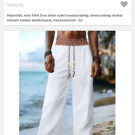
felicity.hu
Hasonlók, mint Férfi S-es fehér nyári hosszúnadrág, lenes nadrág etnikai
hímzett hatású derékrésszel, húzózsinórral - ÚJ