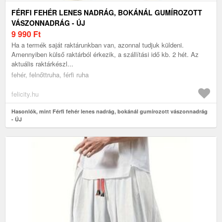
FÉRFI FEHÉR LENES NADRÁG, BOKÁNÁL GUMÍROZOTT
VÁSZONNADRÁG - ÚJ
9 990
Ft
Ha a termék saját raktárunkban van, azonnal tudjuk küldeni.
Amennyiben külső raktárból érkezik, a szállítási idő kb. 2 hét. Az
aktuális raktárkészl...
fehér, felnőttruha, férfi ruha
felicity.hu
Hasonlók, mint Férfi fehér lenes nadrág, bokánál gumírozott vászonnadrág
- ÚJ