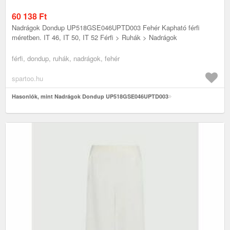
60 138
Ft
Nadrágok Dondup UP518GSE046UPTD003 Fehér Kapható férfi
méretben. IT 46, IT 50, IT 52 Férfi > Ruhák > Nadrágok
férfi, dondup, ruhák, nadrágok, fehér
spartoo.hu
Hasonlók, mint Nadrágok Dondup UP518GSE046UPTD003