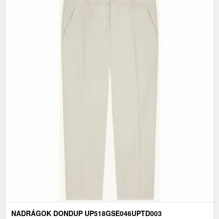
NADRÁGOK DONDUP UP518GSE046UPTD003