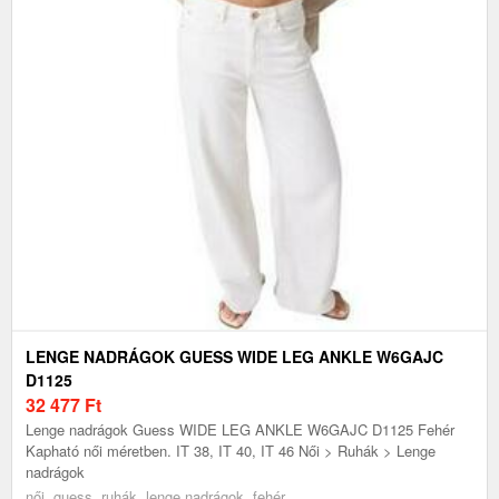
LENGE NADRÁGOK GUESS WIDE LEG ANKLE W6GAJC
D1125
32 477
Ft
Lenge nadrágok Guess WIDE LEG ANKLE W6GAJC D1125 Fehér
Kapható női méretben. IT 38, IT 40, IT 46 Női > Ruhák > Lenge
nadrágok
női, guess, ruhák, lenge nadrágok, fehér