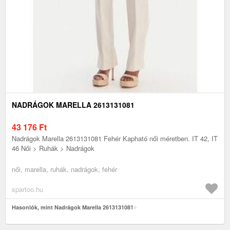
NADRÁGOK MARELLA 2613131081
43 176
Ft
Nadrágok Marella 2613131081 Fehér Kapható női méretben. IT 42, IT
46 Női > Ruhák > Nadrágok
női, marella, ruhák, nadrágok, fehér
spartoo.hu
Hasonlók, mint Nadrágok Marella 2613131081