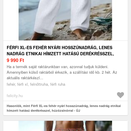
FÉRFI XL-ES FEHÉR NYÁRI HOSSZÚNADRÁG, LENES
NADRÁG ETNIKAI HÍMZETT HATÁSÚ DERÉKRÉSSZEL,
HÚZÓZSINÓRRAL - ÚJ
9 990
Ft
Ha a termék saját raktárunkban van, azonnal tudjuk küldeni.
Amennyiben külső raktárból érkezik, a szállítási idő kb. 2 hét. Az
aktuális raktárkészl...
fehér, férfi xl, felnőttruha, férfi ruha
felicity.hu
Hasonlók, mint Férfi XL-es fehér nyári hosszúnadrág, lenes nadrág etnikai
hímzett hatású derékrésszel, húzózsinórral - ÚJ