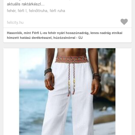
aktuális raktárkészl...
fehér, férfi l, felnőttruha, férfi ruha
felicity.hu
Hasonlók, mint Férfi L-es fehér nyári hosszúnadrág, lenes nadrág etnikai
hímzett hatású derékrésszel, húzózsinórral - ÚJ