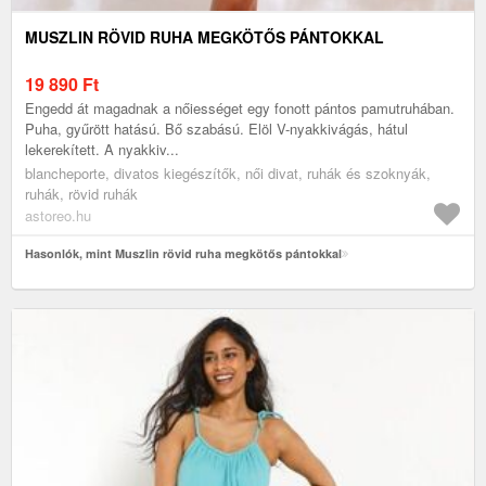
MUSZLIN RÖVID RUHA MEGKÖTŐS PÁNTOKKAL
19 890
Ft
Engedd át magadnak a nőiességet egy fonott pántos pamutruhában.
Puha, gyűrött hatású. Bő szabású. Elöl V-nyakkivágás, hátul
lekerekített. A nyakkiv...
blancheporte, divatos kiegészítők, női divat, ruhák és szoknyák,
ruhák, rövid ruhák
astoreo.hu
Hasonlók, mint Muszlin rövid ruha megkötős pántokkal