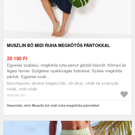
MUSZLIN BŐ MIDI RUHA MEGKÖTŐS PÁNTOKKAL
20 190
Ft
Egyenes szabású, megkötős ruha pamut gézből készült. Könnyű és
légies farmer. Szögletes nyakkivágás fodrokkal. Széles megkötős
pántok. Egyenes szab...
blancheporte, divatos kiegészítők, női divat, ruhák és szoknyák,
ruhák, midi ruhák
astoreo.hu
Hasonlók, mint Muszlin bő midi ruha megkötős pántokkal