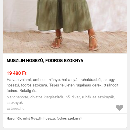
MUSZLIN HOSSZÚ, FODROS SZOKNYA
19 490
Ft
Ha van valami, ami nem hiányozhat a nyári ruhatáradból, az egy
hosszú, fodros szoknya. Teljes felületén rugalmas derék. 3 ráncolt
fodros. Bokáig ér...
blancheporte, divatos kiegészítők, női divat, ruhák és szoknyák,
szoknyák
astoreo.hu
Hasonlók, mint Muszlin hosszú, fodros szoknya