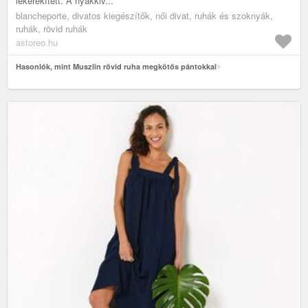
lekerekített. A nyakkiv...
blancheporte, divatos kiegészítők, női divat, ruhák és szoknyák,
ruhák, rövid ruhák
astoreo.hu
Hasonlók, mint Muszlin rövid ruha megkötős pántokkal