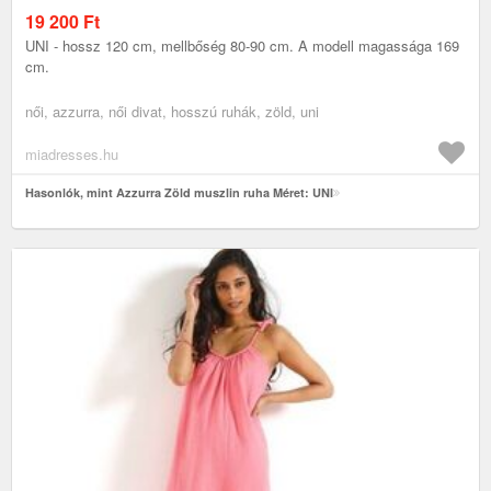
19 200
Ft
UNI - hossz 120 cm, mellbőség 80-90 cm. A modell magassága 169
cm.
női, azzurra, női divat, hosszú ruhák, zöld, uni
miadresses.hu
Hasonlók, mint Azzurra Zöld muszlin ruha Méret: UNI