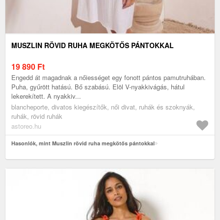
MUSZLIN RÖVID RUHA MEGKÖTŐS PÁNTOKKAL
19 890
Ft
Engedd át magadnak a nőiességet egy fonott pántos pamutruhában.
Puha, gyűrött hatású. Bő szabású. Elöl V-nyakkivágás, hátul
lekerekített. A nyakkiv...
blancheporte, divatos kiegészítők, női divat, ruhák és szoknyák,
ruhák, rövid ruhák
astoreo.hu
Hasonlók, mint Muszlin rövid ruha megkötős pántokkal