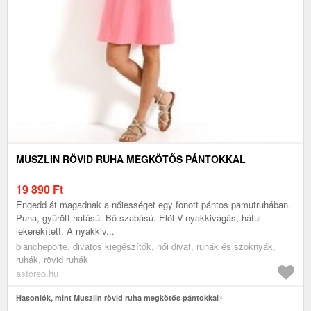
MUSZLIN RÖVID RUHA MEGKÖTŐS PÁNTOKKAL
19 890
Ft
Engedd át magadnak a nőiességet egy fonott pántos pamutruhában.
Puha, gyűrött hatású. Bő szabású. Elöl V-nyakkivágás, hátul
lekerekített. A nyakkiv...
blancheporte, divatos kiegészítők, női divat, ruhák és szoknyák,
ruhák, rövid ruhák
astoreo.hu
Hasonlók, mint Muszlin rövid ruha megkötős pántokkal