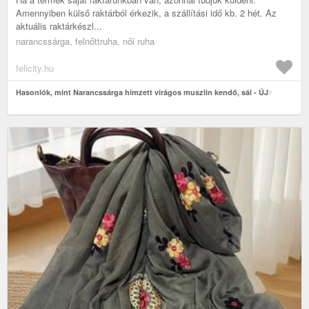
Amennyiben külső raktárból érkezik, a szállítási idő kb. 2 hét. Az
aktuális raktárkészl...
narancssárga, felnőttruha, női ruha
felicity.hu
Hasonlók, mint Narancssárga hímzett virágos muszlin kendő, sál - ÚJ