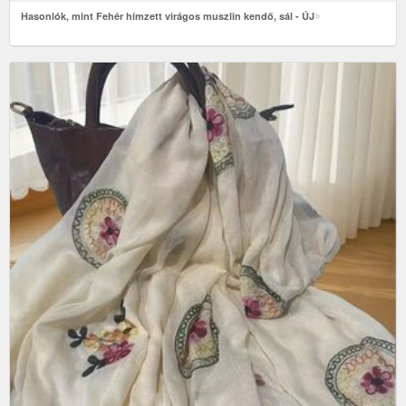
Hasonlók, mint Fehér hímzett virágos muszlin kendő, sál - ÚJ