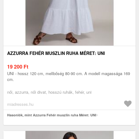
AZZURRA FEHÉR MUSZLIN RUHA MÉRET: UNI
19 200
Ft
UNI - hossz 120 cm, mellbőség 80-90 cm. A modell magassága 169
cm.
női, azzurra, női divat, hosszú ruhák, fehér, uni
miadresses.hu
Hasonlók, mint Azzurra Fehér muszlin ruha Méret: UNI