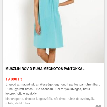
MUSZLIN RÖVID RUHA MEGKÖTŐS PÁNTOKKAL
19 890
Ft
Engedd át magadnak a nőiességet egy fonott pántos pamutruhában.
Puha, gyűrött hatású. Bő szabású. Elöl V-nyakkivágás, hátul
lekerekített. A nyakkiv...
blancheporte, divatos kiegészítők, női divat, ruhák és szoknyák,
ruhák, rövid ruhák