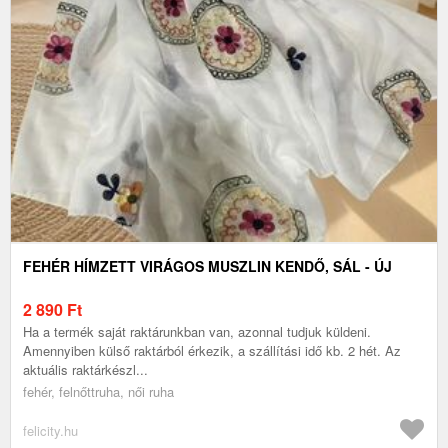
FEHÉR HÍMZETT VIRÁGOS MUSZLIN KENDŐ, SÁL - ÚJ
2 890
Ft
Ha a termék saját raktárunkban van, azonnal tudjuk küldeni.
Amennyiben külső raktárból érkezik, a szállítási idő kb. 2 hét. Az
aktuális raktárkészl...
fehér, felnőttruha, női ruha
felicity.hu