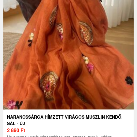
NARANCSSÁRGA HÍMZETT VIRÁGOS MUSZLIN KENDŐ,
SÁL - ÚJ
2 890
Ft
Ha a termék saját raktárunkban van, azonnal tudjuk küldeni.