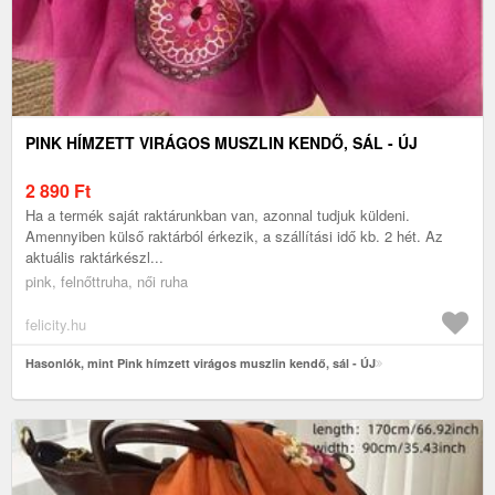
PINK HÍMZETT VIRÁGOS MUSZLIN KENDŐ, SÁL - ÚJ
2 890
Ft
Ha a termék saját raktárunkban van, azonnal tudjuk küldeni.
Amennyiben külső raktárból érkezik, a szállítási idő kb. 2 hét. Az
aktuális raktárkészl...
pink, felnőttruha, női ruha
felicity.hu
Hasonlók, mint Pink hímzett virágos muszlin kendő, sál - ÚJ