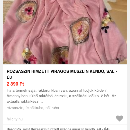
RÓZSASZÍN HÍMZETT VIRÁGOS MUSZLIN KENDŐ, SÁL -
ÚJ
2 890
Ft
Ha a termék saját raktárunkban van, azonnal tudjuk küldeni.
Amennyiben külső raktárból érkezik, a szállítási idő kb. 2 hét. Az
aktuális raktárkészl...
rózsaszín, felnőttruha, női ruha
felicity.hu
Hasonlók, mint Rózsaszín hímzett virágos muszlin kendő, sál - ÚJ