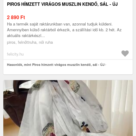
PIROS HÍMZETT VIRÁGOS MUSZLIN KENDŐ, SÁL - ÚJ
2 890
Ft
Ha a termék saját raktárunkban van, azonnal tudjuk küldeni.
Amennyiben külső raktárból érkezik, a szállítási idő kb. 2 hét. Az
aktuális raktárkészl...
piros, felnőttruha, női ruha
felicity.hu
Hasonlók, mint Piros hímzett virágos muszlin kendő, sál - ÚJ