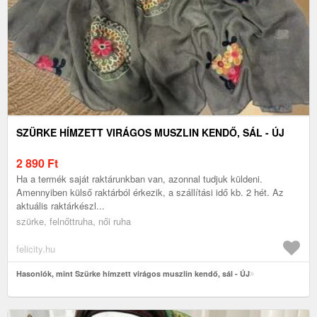
SZÜRKE HÍMZETT VIRÁGOS MUSZLIN KENDŐ, SÁL - ÚJ
2 890
Ft
Ha a termék saját raktárunkban van, azonnal tudjuk küldeni.
Amennyiben külső raktárból érkezik, a szállítási idő kb. 2 hét. Az
aktuális raktárkészl...
szürke, felnőttruha, női ruha
felicity.hu
Hasonlók, mint Szürke hímzett virágos muszlin kendő, sál - ÚJ