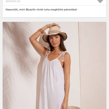
astoreo.hu
Hasonlók, mint Muszlin rövid ruha megkötős pántokkal