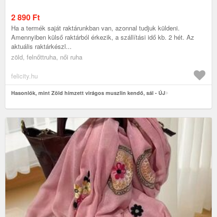
2 890
Ft
Ha a termék saját raktárunkban van, azonnal tudjuk küldeni.
Amennyiben külső raktárból érkezik, a szállítási idő kb. 2 hét. Az
aktuális raktárkészl...
zöld, felnőttruha, női ruha
felicity.hu
Hasonlók, mint Zöld hímzett virágos muszlin kendő, sál - ÚJ