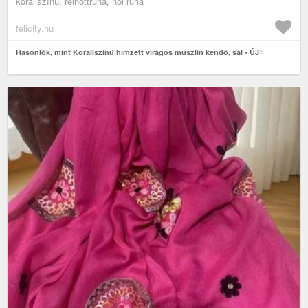
korallszínű, felnőttruha, női ruha
felicity.hu
Hasonlók, mint Korallszínű hímzett virágos muszlin kendő, sál - ÚJ