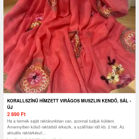
KORALLSZÍNŰ HÍMZETT VIRÁGOS MUSZLIN KENDŐ, SÁL -
ÚJ
2 890
Ft
Ha a termék saját raktárunkban van, azonnal tudjuk küldeni.
Amennyiben külső raktárból érkezik, a szállítási idő kb. 2 hét. Az
aktuális raktárkészl...