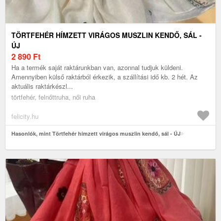
TÖRTFEHÉR HÍMZETT VIRÁGOS MUSZLIN KENDŐ, SÁL -
ÚJ
2 890
Ft
Ha a termék saját raktárunkban van, azonnal tudjuk küldeni.
Amennyiben külső raktárból érkezik, a szállítási idő kb. 2 hét. Az
aktuális raktárkészl...
törtfehér, felnőttruha, női ruha
felicity.hu
Hasonlók, mint Törtfehér hímzett virágos muszlin kendő, sál - ÚJ