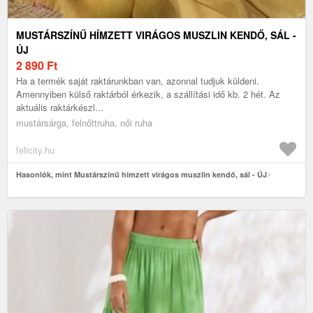
MUSTÁRSZÍNŰ HÍMZETT VIRÁGOS MUSZLIN KENDŐ, SÁL -
ÚJ
2 890
Ft
Ha a termék saját raktárunkban van, azonnal tudjuk küldeni.
Amennyiben külső raktárból érkezik, a szállítási idő kb. 2 hét. Az
aktuális raktárkészl...
mustársárga, felnőttruha, női ruha
felicity.hu
Hasonlók, mint Mustárszínű hímzett virágos muszlin kendő, sál - ÚJ