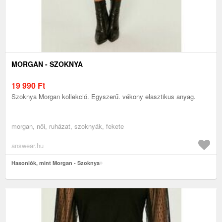
MORGAN - SZOKNYA
19 990
Ft
Szoknya Morgan kollekció. Egyszerű. vékony elasztikus anyag.
morgan, női, ruházat, szoknyák, fekete
answear.hu
Hasonlók, mint Morgan - Szoknya