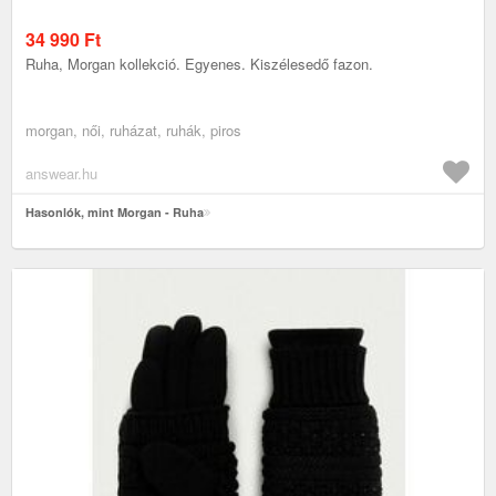
34 990
Ft
Ruha, Morgan kollekció. Egyenes. Kiszélesedő fazon.
morgan, női, ruházat, ruhák, piros
answear.hu
Hasonlók, mint Morgan - Ruha