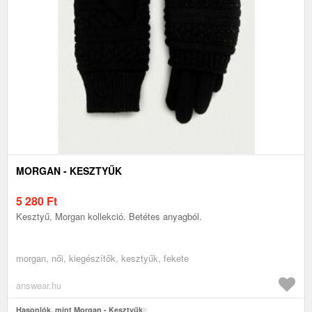
MORGAN - KESZTYŰK
5 280
Ft
Kesztyű, Morgan kollekció. Betétes anyagból.
morgan, női, kiegészítők, kesztyűk, fekete
answear.hu
Hasonlók, mint Morgan - Kesztyűk