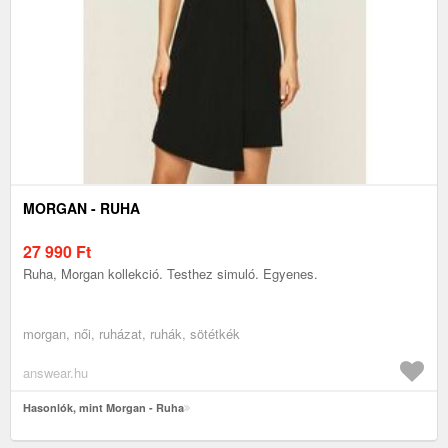
MORGAN - RUHA
27 990
Ft
Ruha, Morgan kollekció. Testhez simuló. Egyenes.
morgan, női, ruházat, ruhák, sötétkék
answear.hu
Hasonlók, mint Morgan - Ruha