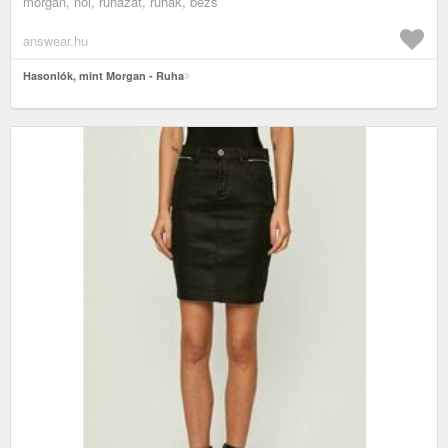
morgan, női, ruházat, ruhák, bézs
answear.hu
Hasonlók, mint Morgan - Ruha