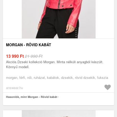
MORGAN - RÖVID KABÁT
13 990
Ft
21 990 Ft
Akciós.Dzseki kollekció Morgan. Minta nélküli anyagból készült.
Könnyű modell.
morgan, férfi, női, ruházat, kabátok, dzsekik, rövid dzsekik, fukszia
answear.hu
Hasonlók, mint Morgan - Rövid kabát