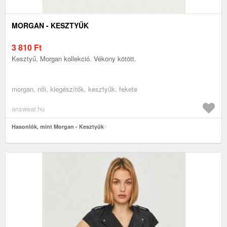
MORGAN - KESZTYŰK
3 810
Ft
Kesztyű, Morgan kollekció. Vékony kötött.
morgan, női, kiegészítők, kesztyűk, fekete
answear.hu
Hasonlók, mint Morgan - Kesztyűk