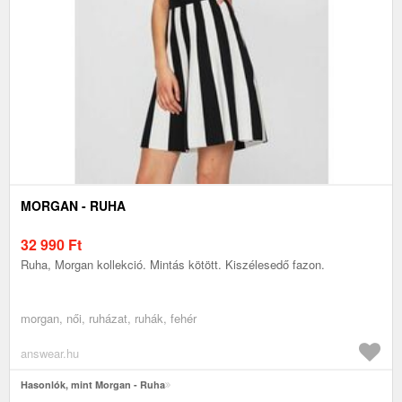
MORGAN - RUHA
32 990
Ft
Ruha, Morgan kollekció. Mintás kötött. Kiszélesedő fazon.
morgan, női, ruházat, ruhák, fehér
answear.hu
Hasonlók, mint Morgan - Ruha