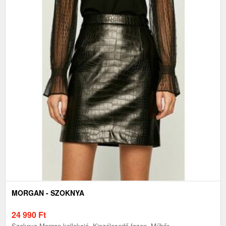
MORGAN - SZOKNYA
24 990
Ft
Szoknya Morgan kollekció. Kiszélesedő fazon. Műbőr.