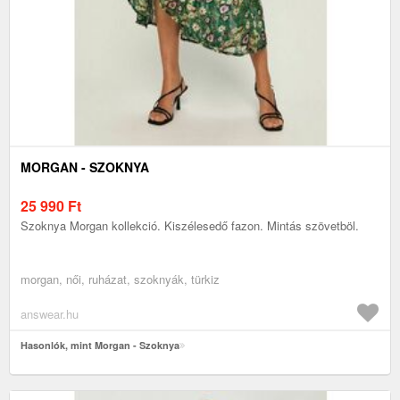
MORGAN - SZOKNYA
25 990
Ft
Szoknya Morgan kollekció. Kiszélesedő fazon. Mintás szövetböl.
morgan, női, ruházat, szoknyák, türkiz
answear.hu
Hasonlók, mint Morgan - Szoknya