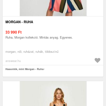
MORGAN - RUHA
33 990
Ft
Ruha, Morgan kollekció. Mintás anyag. Egyenes.
morgan, női, ruházat, ruhák, többszínű
answear.hu
Hasonlók, mint Morgan - Ruha