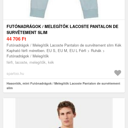
FUTÓNADRÁGOK / MELEGÍTŐK LACOSTE PANTALON DE
SURVÊTEMENT SLIM
44 706
Ft
Futónadrágok / Melegítők Lacoste Pantalon de survêtement slim Kék
Kapható férfi méretben. EU S, EU M, EU L Férfi > Ruhák >
Futónadrágok / Melegítők
férfi, lacoste, melegítők, kék
spartoo.hu
Hasonlók, mint Futónadrágok / Melegítők Lacoste Pantalon de survêtement
slim