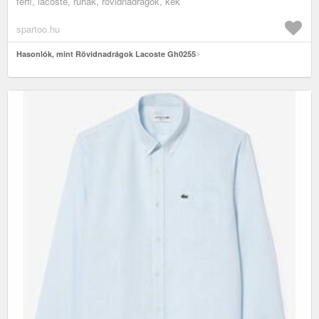
férfi, lacoste, ruhák, rövidnadrágok, kék
spartoo.hu
Hasonlók, mint Rövidnadrágok Lacoste Gh0255