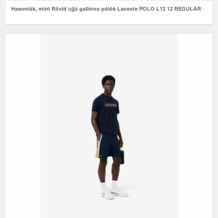
Hasonlók, mint Rövid ujjú galléros pólók Lacoste POLO L12 12 REGULAR