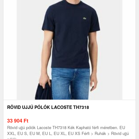
RÖVID UJJÚ PÓLÓK LACOSTE TH7318
33 904
Ft
Rövid ujjú pólók Lacoste TH7318 Kék Kapható férfi méretben. EU
XXL, EU S, EU M, EU L, EU XL, EU XS Férfi > Ruhák > Rövid ujjú