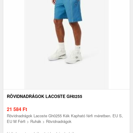
RÖVIDNADRÁGOK LACOSTE GH0255
21 584
Ft
Rövidnadrágok Lacoste Gh0255 Kék Kapható férfi méretben. EU S,
EU M Férfi > Ruhák > Rövidnadrágok