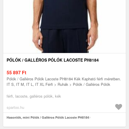
PÓLÓK / GALLÉROS PÓLÓK LACOSTE PH8184
55 897
Ft
Pólók / Galléros Pólók Lacoste PH8184 Kék Kapható férfi méretben.
IT S, IT M, IT L, IT XL Férfi > Ruhák > Pólók / Galléros Pólók
férfi, lacoste, galléros pólók, kék
spartoo.hu
Hasonlók, mint Pólók / Galléros Pólók Lacoste PH8184