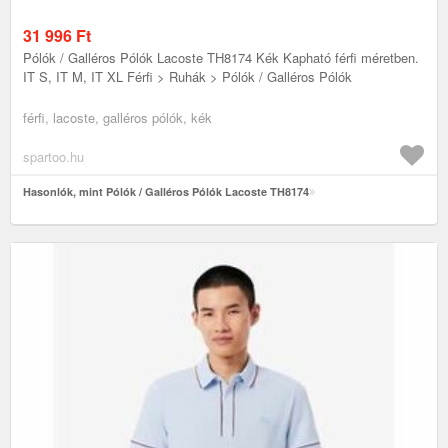
31 996
Ft
Pólók / Galléros Pólók Lacoste TH8174 Kék Kapható férfi méretben.
IT S, IT M, IT XL Férfi > Ruhák > Pólók / Galléros Pólók
férfi, lacoste, galléros pólók, kék
spartoo.hu
Hasonlók, mint Pólók / Galléros Pólók Lacoste TH8174