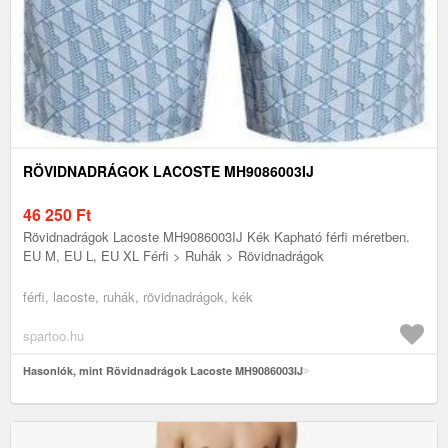
RÖVIDNADRÁGOK LACOSTE MH9086003IJ
46 250
Ft
Rövidnadrágok Lacoste MH9086003IJ Kék Kapható férfi méretben.
EU M, EU L, EU XL Férfi > Ruhák > Rövidnadrágok
férfi, lacoste, ruhák, rövidnadrágok, kék
spartoo.hu
Hasonlók, mint Rövidnadrágok Lacoste MH9086003IJ