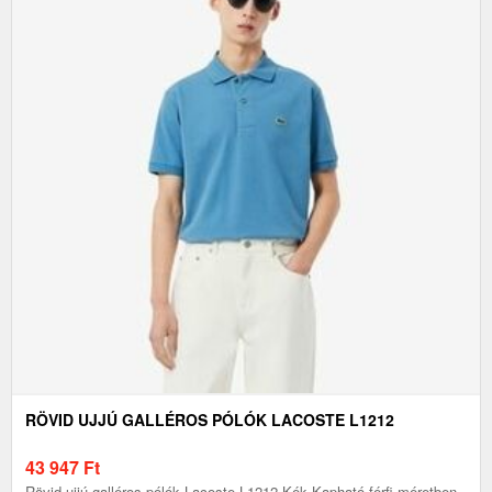
RÖVID UJJÚ GALLÉROS PÓLÓK LACOSTE L1212
43 947
Ft
Rövid ujjú galléros pólók Lacoste L1212 Kék Kapható férfi méretben.