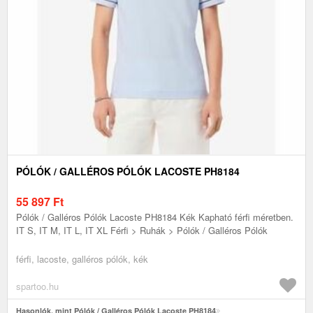
PÓLÓK / GALLÉROS PÓLÓK LACOSTE PH8184
55 897
Ft
Pólók / Galléros Pólók Lacoste PH8184 Kék Kapható férfi méretben.
IT S, IT M, IT L, IT XL Férfi > Ruhák > Pólók / Galléros Pólók
férfi, lacoste, galléros pólók, kék
spartoo.hu
Hasonlók, mint Pólók / Galléros Pólók Lacoste PH8184