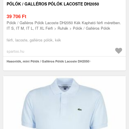
PÓLÓK / GALLÉROS PÓLÓK LACOSTE DH2050
39 706
Ft
Pólók / Galléros Pólók Lacoste DH2050 Kék Kapható férfi méretben.
IT S, IT M, IT L, IT XL Férfi > Ruhák > Pólók / Galléros Pólók
férfi, lacoste, galléros pólók, kék
spartoo.hu
Hasonlók, mint Pólók / Galléros Pólók Lacoste DH2050