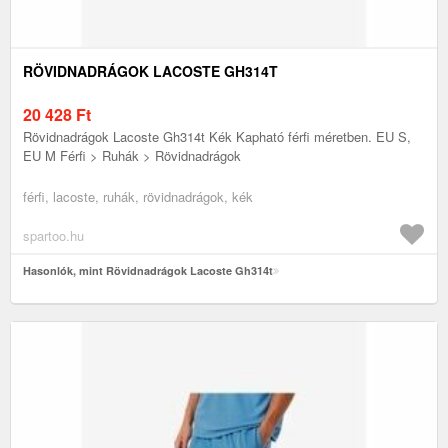
RÖVIDNADRÁGOK LACOSTE GH314T
20 428
Ft
Rövidnadrágok Lacoste Gh314t Kék Kapható férfi méretben. EU S,
EU M Férfi > Ruhák > Rövidnadrágok
férfi, lacoste, ruhák, rövidnadrágok, kék
spartoo.hu
Hasonlók, mint Rövidnadrágok Lacoste Gh314t