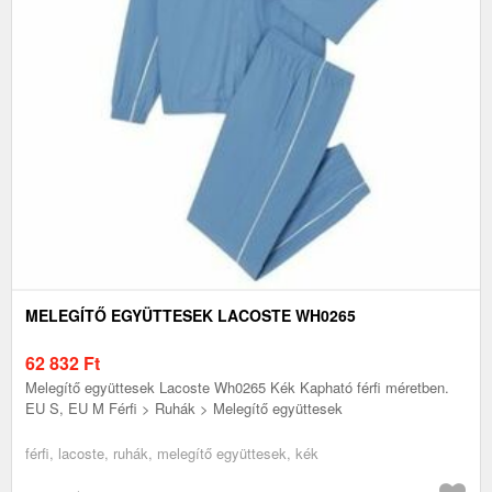
MELEGÍTŐ EGYÜTTESEK LACOSTE WH0265
62 832
Ft
Melegítő együttesek Lacoste Wh0265 Kék Kapható férfi méretben.
EU S, EU M Férfi > Ruhák > Melegítő együttesek
férfi, lacoste, ruhák, melegítő együttesek, kék