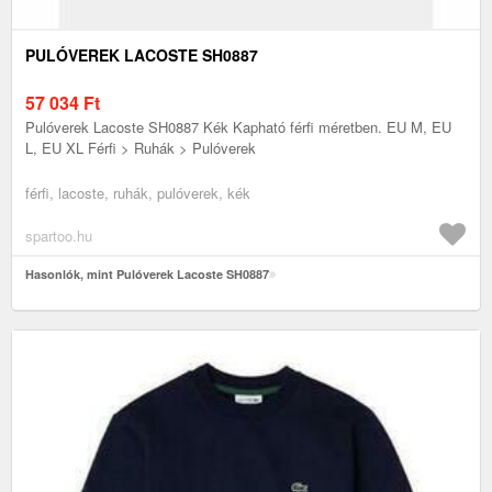
PULÓVEREK LACOSTE SH0887
57 034
Ft
Pulóverek Lacoste SH0887 Kék Kapható férfi méretben. EU M, EU
L, EU XL Férfi > Ruhák > Pulóverek
férfi, lacoste, ruhák, pulóverek, kék
spartoo.hu
Hasonlók, mint Pulóverek Lacoste SH0887