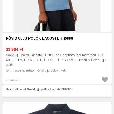
RÖVID UJJÚ PÓLÓK LACOSTE TH0888
33 904
Ft
Rövid ujjú pólók Lacoste TH0888 Kék Kapható férfi méretben. EU
XXL, EU S, EU M, EU L, EU XL, EU XS Férfi > Ruhák > Rövid ujjú
pólók
férfi, lacoste, ruhák, rövid ujjú pólók, kék
spartoo.hu
Hasonlók, mint Rövid ujjú pólók Lacoste TH0888