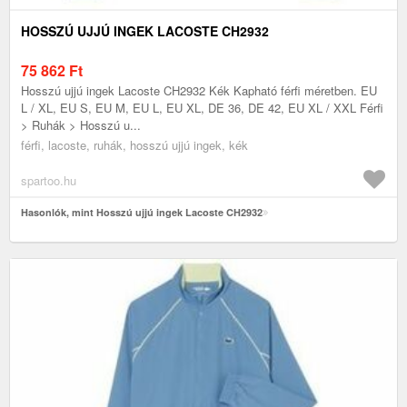
HOSSZÚ UJJÚ INGEK LACOSTE CH2932
75 862
Ft
Hosszú ujjú ingek Lacoste CH2932 Kék Kapható férfi méretben. EU
L / XL, EU S, EU M, EU L, EU XL, DE 36, DE 42, EU XL / XXL Férfi
> Ruhák > Hosszú u...
férfi, lacoste, ruhák, hosszú ujjú ingek, kék
spartoo.hu
Hasonlók, mint Hosszú ujjú ingek Lacoste CH2932