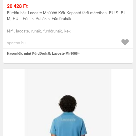
20 428
Ft
Fürdőruhák Lacoste Mh9088 Kék Kapható férfi méretben. EU S, EU
M, EU L Férfi > Ruhák > Fürdőruhák
férfi, lacoste, ruhák, fürdőruhák, kék
spartoo.hu
Hasonlók, mint Fürdőruhák Lacoste Mh9088