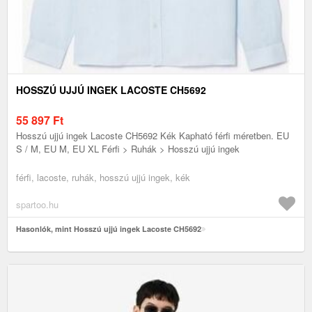
HOSSZÚ UJJÚ INGEK LACOSTE CH5692
55 897
Ft
Hosszú ujjú ingek Lacoste CH5692 Kék Kapható férfi méretben. EU
S / M, EU M, EU XL Férfi > Ruhák > Hosszú ujjú ingek
férfi, lacoste, ruhák, hosszú ujjú ingek, kék
spartoo.hu
Hasonlók, mint Hosszú ujjú ingek Lacoste CH5692