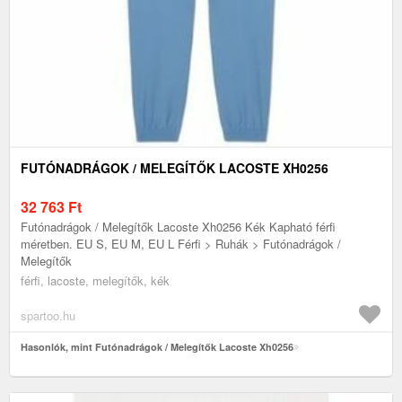
FUTÓNADRÁGOK / MELEGÍTŐK LACOSTE XH0256
32 763
Ft
Futónadrágok / Melegítők Lacoste Xh0256 Kék Kapható férfi
méretben. EU S, EU M, EU L Férfi > Ruhák > Futónadrágok /
Melegítők
férfi, lacoste, melegítők, kék
spartoo.hu
Hasonlók, mint Futónadrágok / Melegítők Lacoste Xh0256