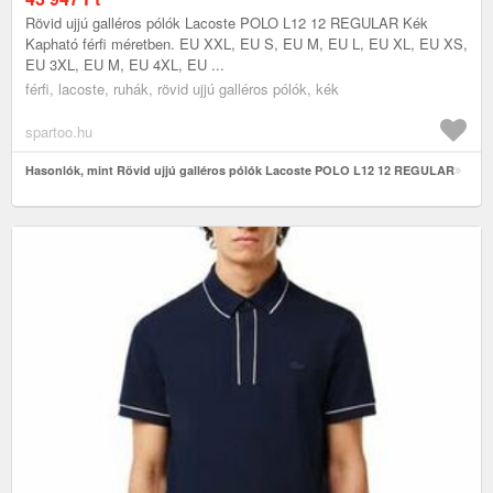
Rövid ujjú galléros pólók Lacoste POLO L12 12 REGULAR Kék
Kapható férfi méretben. EU XXL, EU S, EU M, EU L, EU XL, EU XS,
EU 3XL, EU M, EU 4XL, EU ...
férfi, lacoste, ruhák, rövid ujjú galléros pólók, kék
spartoo.hu
Hasonlók, mint Rövid ujjú galléros pólók Lacoste POLO L12 12 REGULAR