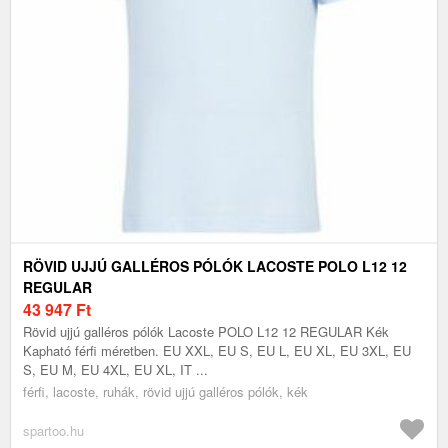
RÖVID UJJÚ GALLÉROS PÓLÓK LACOSTE POLO L12 12
REGULAR
43 947
Ft
Rövid ujjú galléros pólók Lacoste POLO L12 12 REGULAR Kék
Kapható férfi méretben. EU XXL, EU S, EU L, EU XL, EU 3XL, EU
S, EU M, EU 4XL, EU XL, IT ...
férfi, lacoste, ruhák, rövid ujjú galléros pólók, kék
spartoo.hu