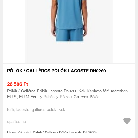
PÓLÓK / GALLÉROS PÓLÓK LACOSTE DH0260
26 596
Ft
Pólók / Galléros Pólók Lacoste Dh0260 Kék Kapható férfi méretben.
EU S, EU M Férfi > Ruhák > Pólók / Galléros Pólók
férfi, lacoste, galléros pólók, kék
spartoo.hu
Hasonlók, mint Pólók / Galléros Pólók Lacoste Dh0260