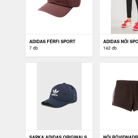
ADIDAS FÉRFI SPORT
ADIDAS NŐI SP
SAPKA
7 db
NADRÁG
142 db
SAPKA ADIDAS ORIGINALS
NŐI RÖVIDNADR