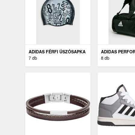
ADIDAS FÉRFI ÚSZÓSAPKA
ADIDAS PERFO
7 db
TÁSKA FEKETE
8 db