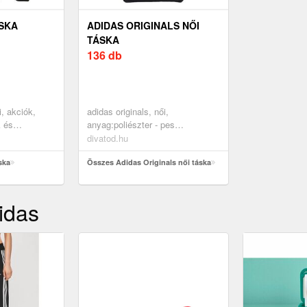
SKA
ADIDAS ORIGINALS NŐI
TÁSKA
136 db
i, akciók,
adidas originals, női,
k és
anyag:poliészter - pes
 oldaltáskák,
(újrahasznosított), akciók,
divatod.hu
kiegészítők, táskák és
ska
hátizsákok, táskák, shopper
Összes Adidas Originals női táska
táskák, fekete
idas