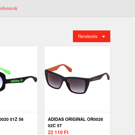
dvencek
Rendezés
020 01Z 56
ADIDAS ORIGINAL OR0026
02C 57
22 110
Ft