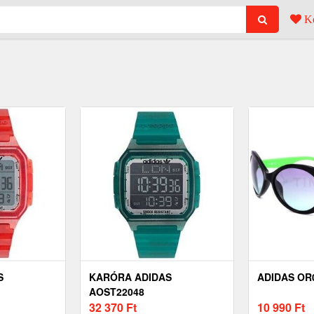
Ke
S
KARÓRA ADIDAS
ADIDAS OR0
AOST22048
32 370
Ft
10 990
Ft