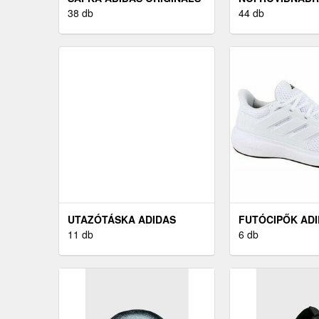
38 db
ORIGINALS
44 db
UTAZÓTÁSKA ADIDAS
FUTÓCIPŐK AD
11 db
ULTIMASHOW
6 db