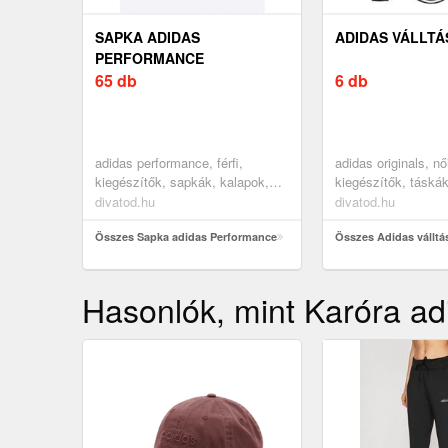
SAPKA ADIDAS
ADIDAS VÁLLTÁ
PERFORMANCE
65 db
6 db
adidas performance, férfi,
adidas originals, nő
kiegészítők, sapkák, kalapok,
kiegészítők, táská
siltes sapkák, fekete
hátizsákok, táskák,
divatod.hu
divatod.hu
fekete, fehér
Összes Sapka adidas Performance
Összes Adidas válltá
Hasonlók, mint Karóra ad