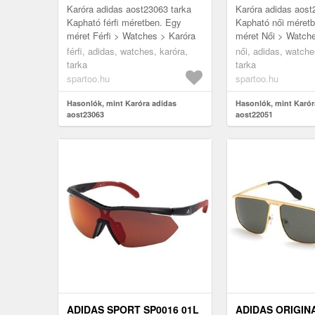
Karóra adidas aost23063 tarka
Karóra adidas aost
Kapható férfi méretben. Egy
Kapható női méret
méret Férfi > Watches > Karóra
méret Női > Watch
férfi, adidas, watches, karóra,
női, adidas, watche
tarka
tarka
spartoo.hu
spartoo.hu
Hasonlók, mint Karóra adidas
Hasonlók, mint Karór
aost23063
aost22051
ADIDAS SPORT SP0016 01L
ADIDAS ORIGIN