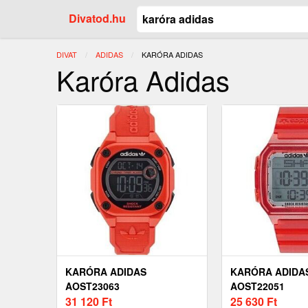
Divatod.hu
DIVAT
ADIDAS
JELENLEGI:
KARÓRA ADIDAS
Karóra Adidas
KARÓRA ADIDAS
KARÓRA ADIDA
AOST23063
AOST22051
31 120
Ft
25 630
Ft