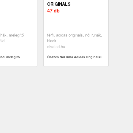
ORIGINALS
47 db
uhák, melegítő
férfi, adidas originals, női ruhák,
öld
black
divatod.hu
női melegítő
Összes Női ruha Adidas Originals