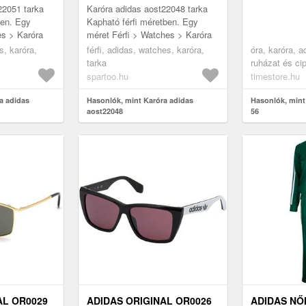
22051 tarka
Karóra adidas aost22048 tarka
ben. Egy
Kapható férfi méretben. Egy
es > Karóra
méret Férfi > Watches > Karóra
s, karóra,
férfi, adidas, watches, karóra,
óra, karóra, a
tarka
ruházat és cip
kiegészítők, 
spartoo.hu
timestore.hu
női napszemü
a adidas
Hasonlók, mint Karóra adidas
Hasonlók, min
aost22048
56
AL OR0029
ADIDAS ORIGINAL OR0026
ADIDAS NŐ