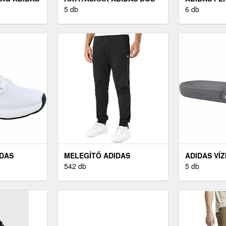
5 db
SPORTMEL
6 db
SZÜRKE
IDAS
MELEGÍTŐ ADIDAS
ADIDAS VÍZ
542 db
5 db