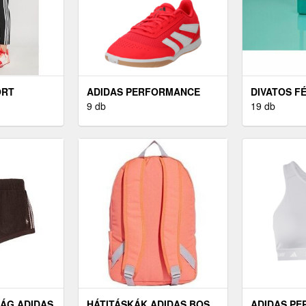
ORT
ADIDAS PERFORMANCE
DIVATOS F
FUTBALLCIPŐK FEHÉR
9 db
19 db
ÁG ADIDAS
HÁTITÁSKÁK ADIDAS BOS
ADIDAS P