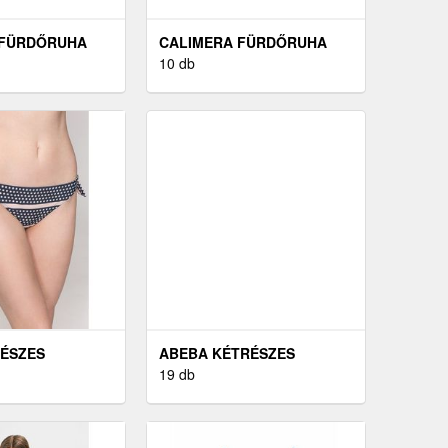
 FÜRDŐRUHA
CALIMERA FÜRDŐRUHA
ALSÓ
10 db
ÉSZES
ABEBA KÉTRÉSZES
A
FÜRDŐRUHA
19 db