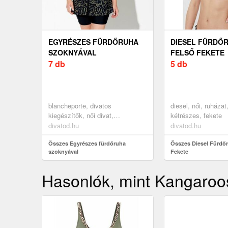
EGYRÉSZES FÜRDŐRUHA
DIESEL FÜRDŐ
SZOKNYÁVAL
FELSŐ FEKETE
7 db
5 db
blancheporte, divatos
diesel, női, ruházat
kiegészítők, női divat,
kétrészes, fekete
fürdőruházat, egyrészes
divatod.hu
divatod.hu
fürdőruhák
Összes Egyrészes fürdőruha
Összes Diesel Fürdőr
szoknyával
Fekete
Hasonlók, mint Kangaroo