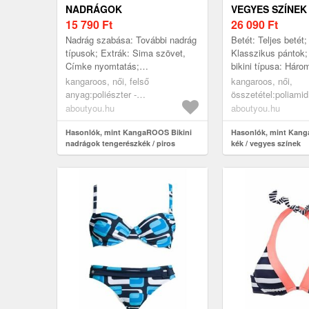
NADRÁGOK
VEGYES SZÍNEK
TENGERÉSZKÉK / PIROS
15 790
Ft
26 090
Ft
Nadrág szabása: További nadrág
Betét: Teljes betét;
típusok; Extrák: Sima szövet,
Klasszikus pántok; 
Címke nyomtatás;
bikini típusa: Háro
Testmagasság: Közepes derék
Merevítő: Merevítőv
kangaroos, női, felső
kangaroos, női,
Színátmenet; Részle
anyag:poliészter -
összetétel:poliamid
pes=100%;bélés:poliészter -
pa=80%,elasztán=2
aboutyou.hu
aboutyou.hu
pes=100%, ruházat, fürdőruhák,
fürdőruhák, bikinik,
bikinik, bikinialsók,
Hasonlók, mint KangaROOS Bikini
nagykosaras mellta
Hasonlók, mint Kang
nadrágok tengerészkék / piros
kék / vegyes színek
tengerészkék, piros
vegyes színek