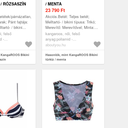
 / RÓZSASZÍN
/ MENTA
23 790
Ft
etétek/párnázatlan,
Akciós.Betét: Teljes betét;
ak; Pánt fajtája:
Melltartó- / bikini típusa: Trikó;
tartó- / bikini
Merevítő: Merevítővel; Minta:
szög; Merevítő:
Univerzális színek; Nadrág
, felső
kangaroos, női, felső
inta: Csí...
szabása: Regular Fit; Extrák:
d -
anyag:poliamid -
Állí...
tán=16%;bélés:poliészter
pa=80%,elasztán=20%;bélés:poliészter
aboutyou.hu
uházat, fürdőruhák,
- pes=100%, ruházat, fürdőruhák,
szettek,
t KangaROOS Bikini
bikinik, bikiniszettek,
Hasonlók, mint KangaROOS Bikini
aszín
türkiz / menta
lltartók, sötétlila,
nagykosaras melltartók, türkiz,
menta