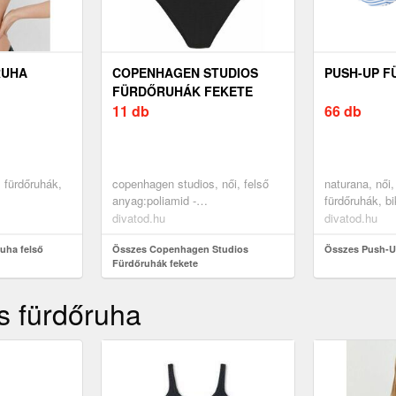
RUHA
COPENHAGEN STUDIOS
PUSH-UP 
FÜRDŐRUHÁK FEKETE
11 db
66 db
, fürdőruhák,
copenhagen studios, női, felső
naturana, női,
anyag:poliamid -
fürdőruhák, bik
pa=79%,elasztán=21%;bélés:poliészter
push-up bikini
divatod.hu
divatod.hu
- pes=92%,elasztán=8%, akciók,
uha felső
fürdőruhák, egyrészes
Összes Copenhagen Studios
Összes Push-U
Fürdőruhák fekete
fürdőruhák, merevítő nélküli
fürdőruhák, fekete
s fürdőruha