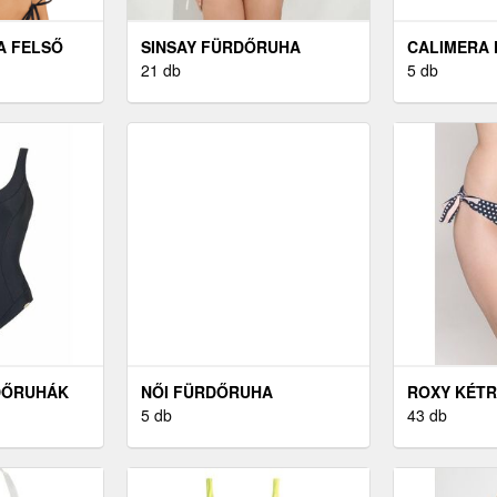
A FELSŐ
SINSAY FÜRDŐRUHA
CALIMERA
21 db
FELSŐ
5 db
DŐRUHÁK
NŐI FÜRDŐRUHA
ROXY KÉTR
DOLCE&GABBANA
5 db
FÜRDŐRUH
43 db