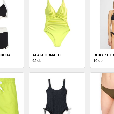
ŐRUHA
ALAKFORMÁLÓ
ROXY KÉTR
FÜRDŐRUHÁK
92 db
FÜRDŐRUH
10 db