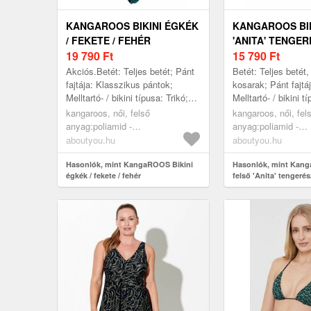
KANGAROOS BIKINI ÉGKÉK
KANGAROOS BIK
/ FEKETE / FEHÉR
'ANITA' TENGER
19 790
Ft
SÁRGABARACK 
15 790
Ft
Akciós.Betét: Teljes betét; Pánt
Betét: Teljes betét
fajtája: Klasszikus pántok;
kosarak; Pánt fajtá
Melltartó- / bikini típusa: Trikó;
Melltartó- / bikini t
Merevítő: Merevítővel; Nadrág
Háromszög; Mereví
kangaroos, női, felső
kangaroos, női, fel
szabása: Regular Fit; Részle...
Merevítővel; Dizájn
anyag:poliamid -
anyag:poliamid -
szín...
pa=80%,elasztán=20%;bélés:poliészter
pa=84%,elasztán=1
aboutyou.hu
aboutyou.hu
- pes=100%, ruházat, fürdőruhák,
- pa=100%, ruházat
bikinik, bikiniszettek,
Hasonlók, mint KangaROOS Bikini
bikinik, bikini fels
Hasonlók, mint Kang
égkék / fekete / fehér
felső 'Anita' tengerés
nagykosaras melltartók, égkék,
bikinifelsők, tenge
sárgabarack / fehér
fekete, fehér
sárgabarack, fehér