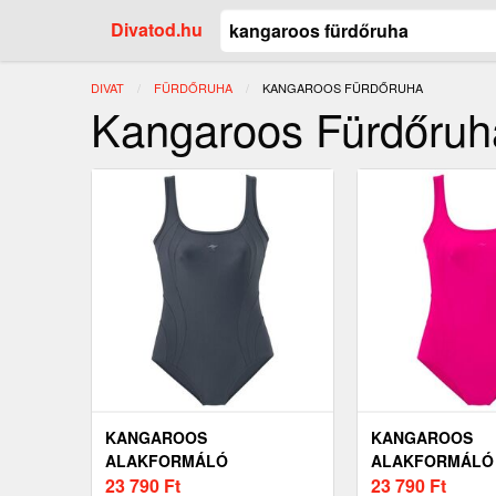
Divatod.hu
DIVAT
FÜRDŐRUHA
JELENLEGI:
KANGAROOS FÜRDŐRUHA
Kangaroos Fürdőruh
KANGAROOS
KANGAROOS
ALAKFORMÁLÓ
ALAKFORMÁLÓ
FÜRDŐRUHA
23 790
Ft
FÜRDŐRUHA M
23 790
Ft