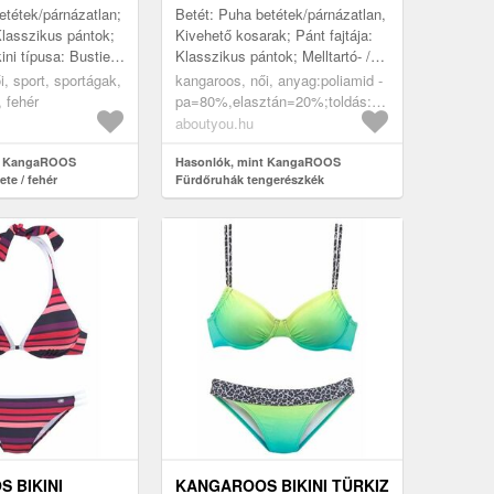
etétek/párnázatlan;
Betét: Puha betétek/párnázatlan,
Klasszikus pántok;
Kivehető kosarak; Pánt fajtája:
kini típusa: Bustier;
Klasszikus pántok; Melltartó- /
evítő nélkül; Minta:
bikini típusa: Bustier; Merevítő:
i, sport, sportágak,
kangaroos, női, anyag:poliamid -
Merevítő nélkül;...
, fehér
pa=80%,elasztán=20%;toldás:poliamid
-
aboutyou.hu
pa=82%,elasztán=18%;bélés:poliészter
nt KangaROOS
- pes=100%, ruházat, nagy
Hasonlók, mint KangaROOS
te / fehér
Fürdőruhák tengerészkék
méretek, fürdőruhák,
tengerészkék
 BIKINI
KANGAROOS BIKINI TÜRKIZ