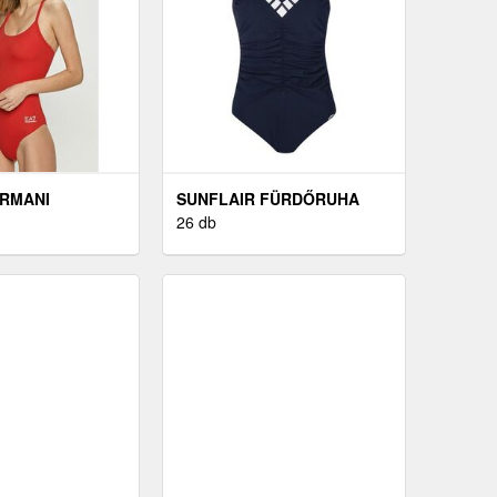
RMANI
SUNFLAIR FÜRDŐRUHA
A PIROS
26 db