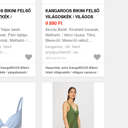
 BIKINI FELSŐ
KANGAROOS BIKINI FELSŐ
KÉK /
VILÁGOSKÉK / VILÁGOS
CK / FEHÉR
NARANCS / SÖTÉT-
9 890
Ft
RÓZSASZÍN / FEKETE
Teljes betét,
Akciós.Betét: Kivehető kosarak;
ak; Pánt fajtája:
Melltartó- / bikini típusa: Trikó;
tok; Melltartó- /
Merevítő: Merevítő nélkül;
 Push-up; Merevítő:
Dizájn: Levarrt szegély,
, felső
kangaroos, női, felső
inta: Csíkos; ...
Rugalmas szegély; Minta:
d -
anyag:poliamid - pa
Virágos/vi...
tán=16%;bélés:poliamid
(újrahasznosított)=82%,elasztán=18%;bélés:polié
aboutyou.hu
attázás:poliészter
- pes=100%, ruházat, fürdőruhák,
uházat, fürdőruhák,
t KangaROOS Bikini
bikinik, bikini felsők, világoskék,
Hasonlók, mint KangaROOS Bikini
kék / sárgabarack /
felső világoskék / világos narancs /
i felsők, push-up
világos narancs, sötét-rózsaszín,
sötét-rózsaszín / fekete
tengerészkék,
fekete
fehér