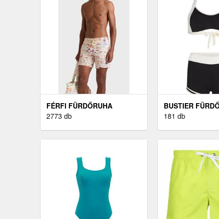
FÉRFI FÜRDŐRUHA
BUSTIER FÜRD
2773 db
181 db