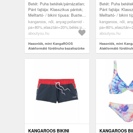
BAZALTSZÜRKE
Betét: Puha betétek/párnázatlan;
Betét: Puha betéte
Pánt fajtája: Klasszikus pántok;
Pánt fajtája: Klass
Melltartó- / bikini típusa: Bustier;
Melltartó- / bikini t
Merevítő: Merevítő nélkül; Minta:
Merevítő: Merevítő 
kangaroos, női, anyag:poliamid -
kangaroos, női, any
Univerzáli...
Univerzáli...
pa=80%,elasztán=20%;bélés:poliamid
pa=80%,elasztán=2
- pa=100%, ruházat, fürdőruhák,
- pa=100%, ruházat
aboutyou.hu
aboutyou.hu
egyrészes fürdőruhák,
egyrészes fürdőruh
alakformáló fürdőruhák,
Hasonlók, mint KangaROOS
alakformáló fürdőr
Hasonlók, mint Kan
Alakformáló fürdőruha bazaltszürke
Alakformáló fürdőru
bazaltszürke
KANGAROOS BIKINI
KANGAROOS BIK