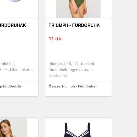
FÜRDŐRUHÁK
TRIUMPH - FÜRDŐRUHA
11 db
 ruházat,
triumph, férfi, női, ruházat,
inik, bikini felsők,
fürdőruhák, egyrészes,
felsők, kék, fehér
zöldeskék
divatod.hu
p fürdőruhák
Összes Triumph - Fürdőruha