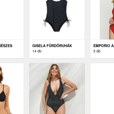
RÉSZES
GISELA FÜRDŐRUHÁK
EMPORIO A
FEKETE
14 db
FÜRDŐRUH
5 db