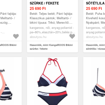
SZÜRKE / FEKETE
SÖTÉTLILA
25 690
Ft
25 690
Ft
 Pánt fajtája:
Betét: Teljes betét; Pánt fajtája:
Betét: Puha b
Melltartó- /
Klasszikus pántok; Melltartó- /
Kivehető kosar
mszög;
bikini típusa: Trikó; Merevítő:
Nyakpánt; Mell
el; Minta:
Merevítővel; Nadrág szabása:
típusa: Három
kangaroos, női, anyag:poliamid -
kangaroos, női
tek: ...
Regular Fit; Extrák...
Merevítővel; M
 -
pa=80%,elasztán=20%;bélés:poliészter
anyag:poliami
0%, ruházat,
- pes=100%, ruházat, fürdőruhák,
pa=84%,elasz
aboutyou.hu
aboutyou.hu
 bikiniszettek,
bikinik, bikiniszettek,
- pes=100%, r
rtók, kék,
aROOS Bikini
nagykosaras melltartók, szürke,
Hasonlók, mint KangaROOS Bikini
bikinik, bikini
Hasonlók, min
szürke / fekete
sötétlila / rózs
fekete
nagykosaras me
rózsaszín