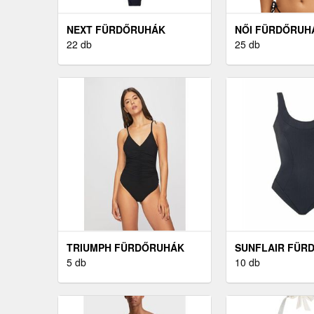
NEXT FÜRDŐRUHÁK
NŐI FÜRDŐRUH
TENGERÉSZKÉK
22 db
ROXY
25 db
TRIUMPH FÜRDŐRUHÁK
SUNFLAIR FÜR
FEKETE
5 db
FEKETE
10 db