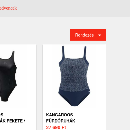
dvencek
Rendezés
OS
KANGAROOS
K FEKETE /
FÜRDŐRUHÁK
TENGERÉSZKÉK
27 690
Ft