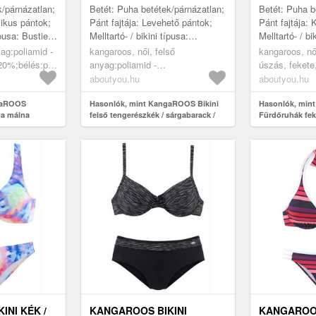
k/párnázatlan;
Betét: Puha betétek/párnázatlan;
Betét: Puha b
zikus pántok;
Pánt fajtája: Levehető pántok;
Pánt fajtája: 
ípusa: Bustier;
Melltartó- / bikini típusa:
Melltartó- / bi
nélkül; Minta:
Bandeau; Merevítő: Merevítő
Merevítő: Mer
ag:poliamid -
kangaroos, női, felső
kangaroos, nő
nélkül; Minta: Csíkos; Extr...
Univerzáli...
0%;bélés:poliamid
anyag:poliamid -
úszás, fekete
, fürdőruhák,
pa=84%,elasztán=16%;bélés:poliamid
aboutyou.hu
aboutyou.hu
ák,
- pa=100%;kivattázás:poliészter
uhák, málna
gaROOS
- pes=100%, ruházat, fürdőruhák,
Hasonlók, mint KangaROOS Bikini
Hasonlók, mi
ha málna
felső tengerészkék / sárgabarack /
Fürdőruhák feke
bikinik, bikini felsők, bandeau
fehér
bikinifelsők, tengerészkék,
sárgabarack, fehér
INI KÉK /
KANGAROOS BIKINI
KANGAROOS