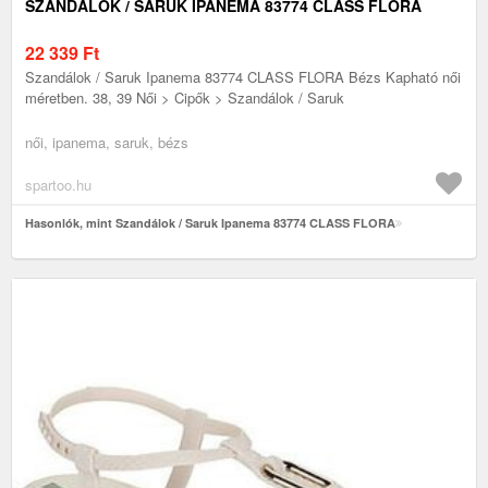
SZANDÁLOK / SARUK IPANEMA 83774 CLASS FLORA
22 339
Ft
Szandálok / Saruk Ipanema 83774 CLASS FLORA Bézs Kapható női
méretben. 38, 39 Női > Cipők > Szandálok / Saruk
női, ipanema, saruk, bézs
spartoo.hu
Hasonlók, mint Szandálok / Saruk Ipanema 83774 CLASS FLORA