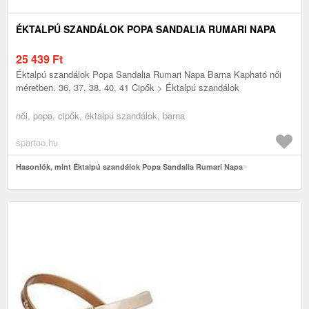
ÉKTALPÚ SZANDÁLOK POPA SANDALIA RUMARI NAPA
25 439
Ft
Éktalpú szandálok Popa Sandalia Rumari Napa Barna Kapható női
méretben. 36, 37, 38, 40, 41 Cipők > Éktalpú szandálok
női, popa, cipők, éktalpú szandálok, barna
spartoo.hu
Hasonlók, mint Éktalpú szandálok Popa Sandalia Rumari Napa