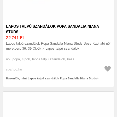
LAPOS TALPÚ SZANDÁLOK POPA SANDALIA NIANA
STUDS
22 741
Ft
Lapos talpú szandálok Popa Sandalia Niana Studs Bézs Kapható női
méretben. 36, 39 Cipők > Lapos talpú szandálok
női, popa, cipők, lapos talpú szandálok, bézs
spartoo.hu
Hasonlók, mint Lapos talpú szandálok Popa Sandalia Niana Studs