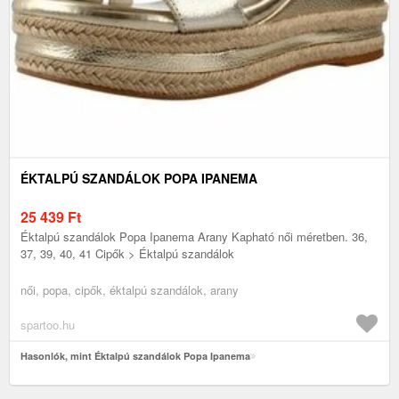
ÉKTALPÚ SZANDÁLOK POPA IPANEMA
25 439
Ft
Éktalpú szandálok Popa Ipanema Arany Kapható női méretben. 36,
37, 39, 40, 41 Cipők > Éktalpú szandálok
női, popa, cipők, éktalpú szandálok, arany
spartoo.hu
Hasonlók, mint Éktalpú szandálok Popa Ipanema