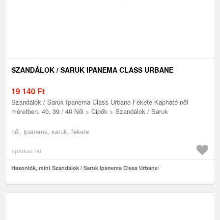
SZANDÁLOK / SARUK IPANEMA CLASS URBANE
19 140
Ft
Szandálok / Saruk Ipanema Class Urbane Fekete Kapható női
méretben. 40, 39 / 40 Női > Cipők > Szandálok / Saruk
női, ipanema, saruk, fekete
spartoo.hu
Hasonlók, mint Szandálok / Saruk Ipanema Class Urbane