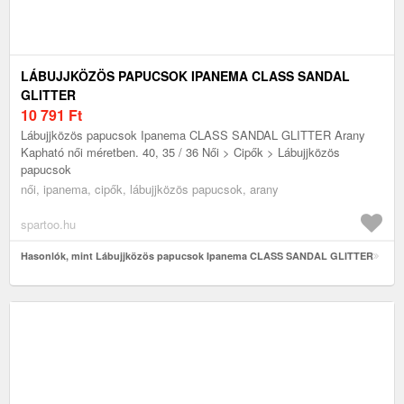
LÁBUJJKÖZÖS PAPUCSOK IPANEMA CLASS SANDAL
GLITTER
10 791
Ft
Lábujjközös papucsok Ipanema CLASS SANDAL GLITTER Arany
Kapható női méretben. 40, 35 / 36 Női > Cipők > Lábujjközös
papucsok
női, ipanema, cipők, lábujjközös papucsok, arany
spartoo.hu
Hasonlók, mint Lábujjközös papucsok Ipanema CLASS SANDAL GLITTER