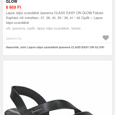
GLOW
8 869
Ft
Lapos talpú szandálok Ipanema CLASS EASY ON GLOW Fekete
Kapható női méretben. 37, 38, 40, 35 / 36, 41 / 42 Cipők > Lapos
talpú szandálok
női, ipanema, cipők, lapos talpú szandálok, fekete
spartoo.hu
Hasonlók, mint Lapos talpú szandálok Ipanema CLASS EASY ON GLOW