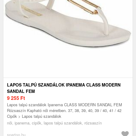
LAPOS TALPÚ SZANDÁLOK IPANEMA CLASS MODERN
SANDAL FEM
9 255
Ft
Lapos talpú szandálok Ipanema CLASS MODERN SANDAL FEM
Rózsaszín Kapható női méretben. 37, 38, 39, 40, 39 / 40, 41 / 42
Cipők > Lapos talpú szandálok
női, ipanema, cipők, lapos talpú szandálok, rózsaszín
spartoo.hu