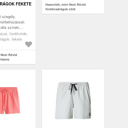
RÁGOK FEKETE
Hasonlók, mint Next Rövid
fürdőnadrágok zöld
t szegély,
nórbehúzással;
zális színek;
fogantyú,
uházat, fürdőruhák,
drágok, fekete
 Next Rövid
fekete