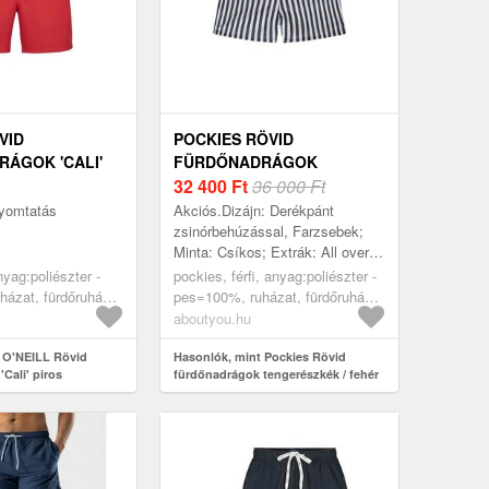
VID
POCKIES RÖVID
ÁGOK 'CALI'
FÜRDŐNADRÁGOK
TENGERÉSZKÉK / FEHÉR
32 400
Ft
36 000 Ft
nyomtatás
Akciós.Dizájn: Derékpánt
zsinórbehúzással, Farzsebek;
Minta: Csíkos; Extrák: All over
minta, Címkedarab/címkezászló
 anyag:poliészter -
pockies, férfi, anyag:poliészter -
ázat, fürdőruhák,
pes=100%, ruházat, fürdőruhák,
rágok, piros
rövid fürdőnadrágok,
aboutyou.hu
tengerészkék, fehér
 O'NEILL Rövid
Hasonlók, mint Pockies Rövid
Cali' piros
fürdőnadrágok tengerészkék / fehér