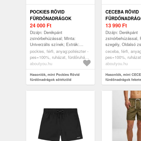
POCKIES RÖVID
CECEBA RÖVID
FÜRDŐNADRÁGOK
FÜRDŐNADRÁG
SÖTÉTZÖLD
24 000
Ft
13 990
Ft
Dizájn: Derékpánt
Dizájn: Derékpánt
zsinórbehúzással; Minta:
zsinórbehúzással,
Univerzális színek; Extrák:
szegély, Oldalsó z
Címke nyomtatás
Univerzális színek;
pockies, férfi, anyag:poliészter -
ceceba, férfi, anyag
Címkedarab/címkez
pes=100%, ruházat, fürdőruhák,
pes=100%, ruházat,
Könnyű anyag, Fém
rövid fürdőnadrágok, sötétzöld
rövid fürdőnadrágok
aboutyou.hu
aboutyou.hu
Hasonlók, mint Pockies Rövid
Hasonlók, mint CEC
fürdőnadrágok sötétzöld
fürdőnadrágok feket