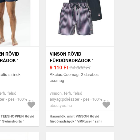
N RÖVID
VINSON RÖVID
RÁGOK '
FÜRDŐNADRÁGOK '
S '
VMRUCER ' ZAFIR
9 110
Ft
14 000 Ft
ZKÉK
zális színek
Akciós.Csomag: 2 darabos
csomag
rfi, felső
vinson, férfi, felső
ter - pes=100%,
anyag:poliészter - pes=100%,
ruhák, rövid
ruházat, fürdőruhák, rövid
aboutyou.hu
, tengerészkék
fürdőnadrágok, zafir
t TEESHOPPEN Rövid
Hasonlók, mint VINSON Rövid
' Swimshorts '
fürdőnadrágok ' VMRucer ' zafir