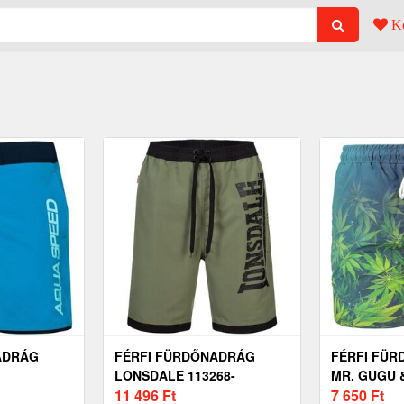
Ke
ADRÁG
FÉRFI FÜRDŐNADRÁG
FÉRFI FÜ
LONSDALE 113268-
MR. GUGU 
BLACK/OLIVE
11 496
Ft
ST134
7 650
Ft