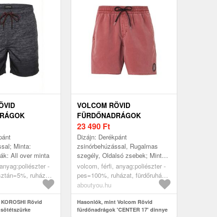
ÖVID
VOLCOM RÖVID
DRÁGOK
FÜRDŐNADRÁGOK
RKE
'CENTER 17' DINNYE
23 490
Ft
pánt
Dizájn: Derékpánt
sal; Minta:
zsinórbehúzással, Rugalmas
ák: All over minta
szegély, Oldalsó zsebek; Minta:
Univerzális színek; Extrák:
 anyag:poliészter -
volcom, férfi, anyag:poliészter -
Címkedarab/címkezászló, Ton
ztán=5%, ruházat,
pes=100%, ruházat, fürdőruhák,
inTon tűzések
övid fürdőnadrágok,
rövid fürdőnadrágok, dinnye
aboutyou.hu
t KOROSHI Rövid
Hasonlók, mint Volcom Rövid
sötétszürke
fürdőnadrágok 'CENTER 17' dinnye