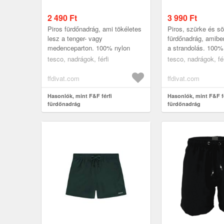
2 490
Ft
3 990
Ft
Piros fürdőnadrág, ami tökéletes
Piros, szürke és s
lesz a tenger- vagy
fürdőnadrág, amib
medenceparton. 100% nylon
a strandolás. 100% 
tesco, nadrágok, férfi
tesco, nadrágok, fér
ffdivat.com
ffdivat.com
Hasonlók, mint F&F férfi
Hasonlók, mint F&F fé
fürdőnadrág
fürdőnadrág