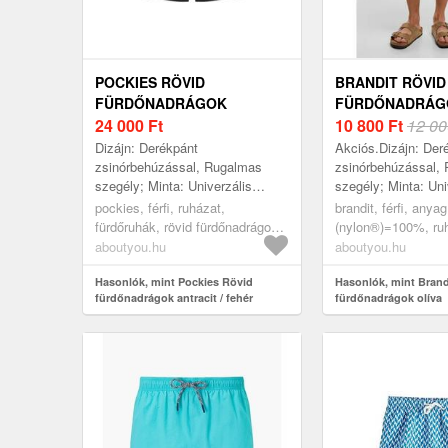
POCKIES RÖVID
BRANDIT RÖVID
FÜRDŐNADRÁGOK
FÜRDŐNADRÁGO
ANTRACIT / FEHÉR
24 000
Ft
10 800
Ft
12 00
Dizájn: Derékpánt
Akciós.Dizájn: Der
zsinórbehúzással, Rugalmas
zsinórbehúzással,
szegély; Minta: Univerzális
szegély; Minta: Uni
színek; Extrák: Könnyű anyag,
színek; Extrák: Si
pockies, férfi, ruházat,
brandit, férfi, anya
Címke nyomtatás
fürdőruhák, rövid fürdőnadrágok,
(nylon®)=100%, ru
antracit, fehér
fürdőruhák, rövid f
aboutyou.hu
aboutyou.hu
olíva
Hasonlók, mint Pockies Rövid
Hasonlók, mint Brand
fürdőnadrágok antracit / fehér
fürdőnadrágok olíva