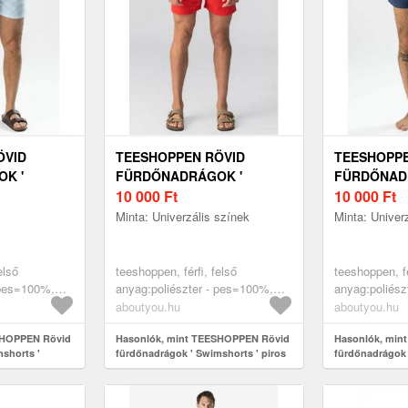
ÖVID
TEESHOPPEN RÖVID
TEESHOPPE
K '
FÜRDŐNADRÁGOK '
FÜRDŐNAD
SWIMSHORTS ' PIROS
10 000
Ft
SWIMSHORT
10 000
Ft
TENGERÉS
Minta: Univerzális színek
Minta: Univer
első
teeshoppen, férfi, felső
teeshoppen, fé
 pes=100%,
anyag:poliészter - pes=100%,
anyag:poliész
, rövid
ruházat, fürdőruhák, rövid
ruházat, fürdő
aboutyou.hu
aboutyou.hu
ágoskék
fürdőnadrágok, piros
fürdőnadrágok
SHOPPEN Rövid
Hasonlók, mint TEESHOPPEN Rövid
Hasonlók, min
shorts '
fürdőnadrágok ' Swimshorts ' piros
fürdőnadrágok 
tengerészkék