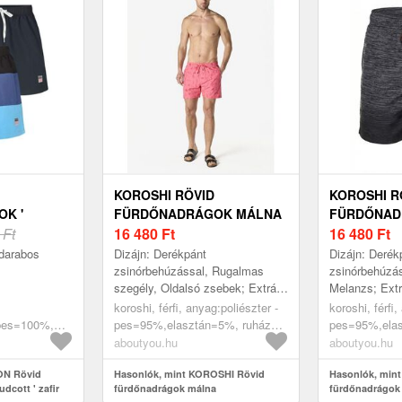
KOROSHI RÖVID
KOROSHI R
K '
FÜRDŐNADRÁGOK MÁLNA
FÜRDŐNA
AFIR
 Ft
16 480
Ft
SÖTÉTSZÜ
16 480
Ft
darabos
Dizájn: Derékpánt
Dizájn: Derék
zsinórbehúzással, Rugalmas
zsinórbehúzás
szegély, Oldalsó zsebek; Extrák:
Melanzs; Extr
All over minta, Erős szövet;
koroshi, férfi, anyag:poliészter -
koroshi, férfi,
Testmagasság: Közepes derék
 pes=100%,
pes=95%,elasztán=5%, ruházat,
pes=95%,elas
, rövid
fürdőruhák, rövid fürdőnadrágok,
fürdőruhák, r
aboutyou.hu
aboutyou.hu
r
málna
sötétszürke
ON Rövid
Hasonlók, mint KOROSHI Rövid
Hasonlók, min
dcott ' zafir
fürdőnadrágok málna
fürdőnadrágok 