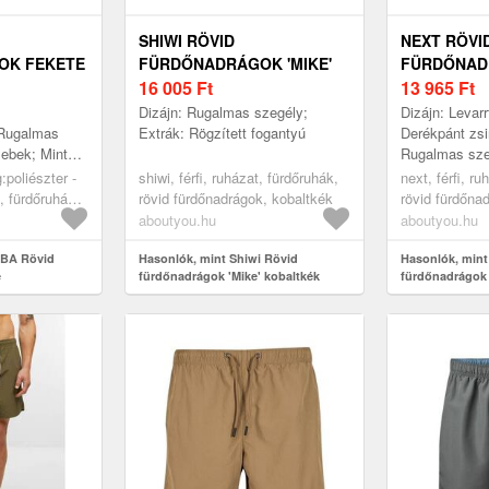
SHIWI RÖVID
NEXT RÖVI
OK FEKETE
FÜRDŐNADRÁGOK 'MIKE'
FÜRDŐNADR
KOBALTKÉK
16 005
Ft
MÁLNA
13 965
Ft
Dizájn: Rugalmas szegély;
Dizájn: Levarr
 Rugalmas
Extrák: Rögzített fogantyú
Derékpánt zsi
sebek; Minta:
Rugalmas szeg
 Extrák:
Oldalsó zsebe
:poliészter -
shiwi, férfi, ruházat, fürdőruhák,
next, férfi, r
ászló,
Extrák: All ov
 fürdőruhák,
rövid fürdőnadrágok, kobaltkék
rövid fürdőnad
 ...
, fekete
málna
aboutyou.hu
aboutyou.hu
EBA Rövid
Hasonlók, mint Shiwi Rövid
Hasonlók, mint
e
fürdőnadrágok 'Mike' kobaltkék
fürdőnadrágok 