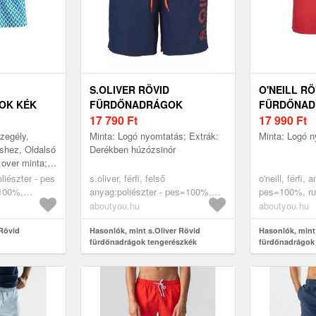
S.OLIVER RÖVID
O'NEILL RÖ
OK KÉK
FÜRDŐNADRÁGOK
FÜRDŐNADR
TENGERÉSZKÉK
17 790
Ft
PIROS
17 990
Ft
zegély,
Minta: Logó nyomtatás; Extrák:
Minta: Logó 
hez, Oldalsó
Derékben húzózsinór
 over minta;
zepes derék
oliészter - pes
s.oliver, férfi, felső
o'neill, férfi,
=100%,
anyag:poliészter - pes=100%,
pes=100%, ruh
, rövid
ruházat, fürdőruhák, rövid
rövid fürdőnad
aboutyou.hu
aboutyou.hu
fürdőnadrágok, tengerészkék
Rövid
Hasonlók, mint s.Oliver Rövid
Hasonlók, mint
fürdőnadrágok tengerészkék
fürdőnadrágok '