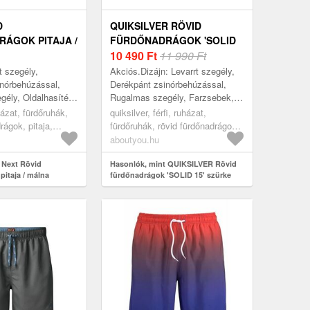
D
QUIKSILVER RÖVID
ÁGOK PITAJA /
FÜRDŐNADRÁGOK 'SOLID
15' SZÜRKE
10 490
Ft
11 990 Ft
t szegély,
Akciós.Dizájn: Levarrt szegély,
nórbehúzással,
Derékpánt zsinórbehúzással,
ély, Oldalhasíték,
Rugalmas szegély, Farzsebek,
k; Minta: Csíkos;
Oldalsó zsebek; Minta:
uházat, fürdőruhák,
quiksilver, férfi, ruházat,
er minta, Könnyű ...
Univerzális színek; Extrák:
rágok, pitaja,
fürdőruhák, rövid fürdőnadrágok,
Címkedarab/cím...
szürke
aboutyou.hu
 Next Rövid
Hasonlók, mint QUIKSILVER Rövid
pitaja / málna
fürdőnadrágok 'SOLID 15' szürke