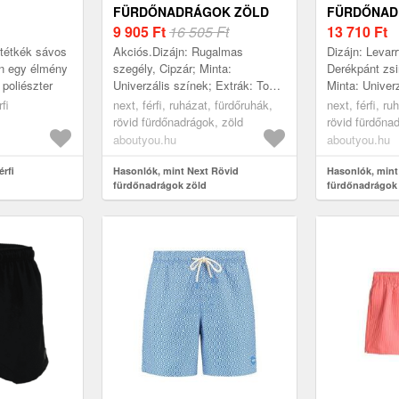
FÜRDŐNADRÁGOK ZÖLD
FÜRDŐNAD
9 905
Ft
16 505 Ft
13 710
Ft
ötétkék sávos
Akciós.Dizájn: Rugalmas
Dizájn: Levarr
en egy élmény
szegély, Cipzár; Minta:
Derékpánt zsi
poliészter
Univerzális színek; Extrák: Ton
Minta: Univer
inTon tűzések
Extrák: Lágy 
fi
next, férfi, ruházat, fürdőruhák,
next, férfi, r
Sejtszerkezet
rövid fürdőnadrágok, zöld
rövid fürdőna
aboutyou.hu
aboutyou.hu
rfi
Hasonlók, mint Next Rövid
Hasonlók, mint
fürdőnadrágok zöld
fürdőnadrágok 