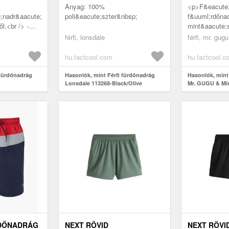
Anyag: 100%
<p>F&eacute;
;nadr&aacute;g
poli&eacute;szter&nbsp;
f&uuml;rdőna
.<br /> -
mint&aacute;
te;ras
der&eacute;k
férfi, lonsdale
férfi, mr. gug
ute;nt
h&uacute;z&o
ute;rn&a...
val&oacute; r
hu.factcool.com
hu.factcool.c
 fürdőnadrág
Hasonlók, mint Férfi fürdőnadrág
Hasonlók, mint
Lonsdale 113268-Black/Olive
Mr. GUGU & Mi
RDŐNADRÁG
NEXT RÖVID
NEXT RÖVI