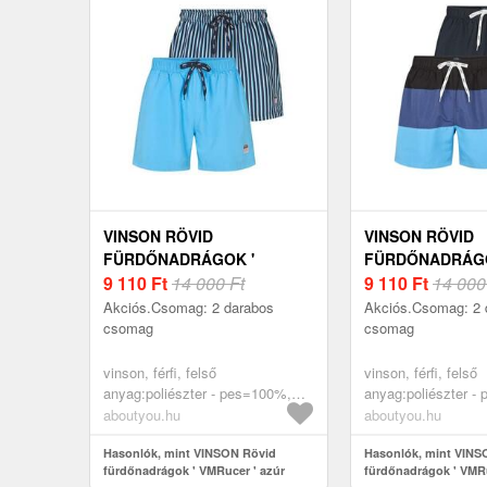
VINSON RÖVID
VINSON RÖVID
FÜRDŐNADRÁGOK '
FÜRDŐNADRÁGO
VMRUCER ' AZÚR
9 110
Ft
14 000 Ft
VMRUDCOTT ' Z
9 110
Ft
14 000
Akciós.Csomag: 2 darabos
Akciós.Csomag: 2 
csomag
csomag
vinson, férfi, felső
vinson, férfi, felső
anyag:poliészter - pes=100%,
anyag:poliészter -
ruházat, fürdőruhák, rövid
ruházat, fürdőruhák
aboutyou.hu
aboutyou.hu
fürdőnadrágok, azúr
fürdőnadrágok, zafi
Hasonlók, mint VINSON Rövid
Hasonlók, mint VINS
fürdőnadrágok ' VMRucer ' azúr
fürdőnadrágok ' VMRu