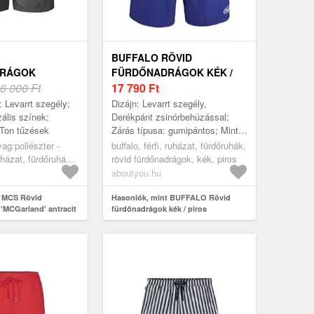
BUFFALO RÖVID
DRÁGOK
FÜRDŐNADRÁGOK KÉK /
D' ANTRACIT
6 000 Ft
PIROS
17 790
Ft
: Levarrt szegély;
Dizájn: Levarrt szegély,
zális színek;
Derékpánt zsinórbehúzással;
nTon tűzések
Zárás típusa: gumipántos; Minta:
Színátmenet; Extrák: Címke
yag:poliészter -
buffalo, férfi, ruházat, fürdőruhák,
nyomtatás; Hossz: Térdig érő;
ázat, fürdőruhák,
rövid fürdőnadrágok, kék, piros
Fazo...
rágok, antracit
aboutyou.hu
t MCS Rövid
Hasonlók, mint BUFFALO Rövid
'MCGarland' antracit
fürdőnadrágok kék / piros