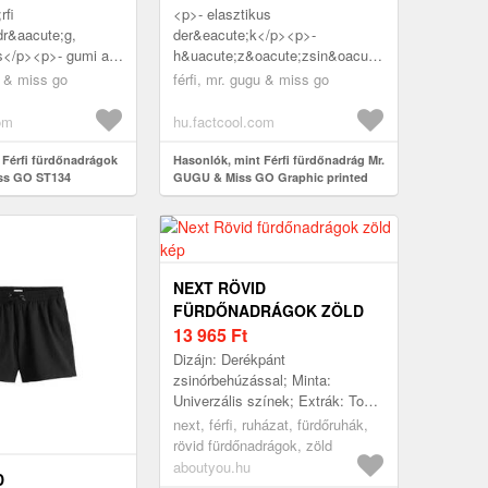
rfi
<p>- elasztikus
dr&aacute;g,
der&eacute;k</p><p>-
s</p><p>- gumi a
h&uacute;z&oacute;zsin&oacute;r
ban</p><p>-
a der&eacute;k
u & miss go
férfi, mr. gugu & miss go
acute;zsin&oacute;rral
r&eacute;szben</p><p>- 2
&ouml...
oldals&oacute; zseb</p><p>-
om
hu.factcool.com
grafikus n...
 Férfi fürdőnadrágok
Hasonlók, mint Férfi fürdőnadrág Mr.
ss GO ST134
GUGU & Miss GO Graphic printed
NEXT RÖVID
FÜRDŐNADRÁGOK ZÖLD
13 965
Ft
Dizájn: Derékpánt
zsinórbehúzással; Minta:
Univerzális színek; Extrák: Ton
inTon tűzések
next, férfi, ruházat, fürdőruhák,
rövid fürdőnadrágok, zöld
aboutyou.hu
D