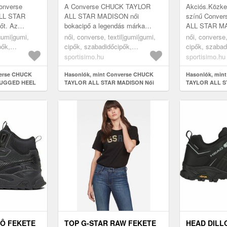
FEKETE, MÉRET
FEKETE, M
Converse
A Converse CHUCK TAYLOR
Akciós.Közked
LL STAR
ALL STAR MADISON női
színű Conve
t. Az
bokacipő a legendás márka
ALL STAR MA
melyet ismersz
ikonikus modellje. A kellemes
szárú tornacip
gumi|gumi,
női, converse, textil|gumi|gumi,
női, converse,
egy új
vászon felsőrész, a fém
minden tökéle
pők,
cipők, szabadidőcipők,
cipők, szabad
...
fűzőlyukak, a kényelme...
Tökélet...
szárú
tornacipők, magas szárú
tornacipők, v
sportisimo.hu
sportisimo.hu
tornacipők, fekete
fekete
verse CHUCK
Hasonlók, mint Converse CHUCK
Hasonlók, min
LUGGED HEEL
TAYLOR ALL STAR MADISON Női
TAYLOR ALL S
t
rövid szárú teniszcipő, fekete, méret
magasszárú tor
PÔ FEKETE
TOP G-STAR RAW FEKETE
HEAD DILL