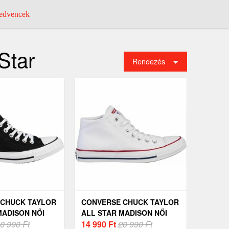
dvencek
Star
Rendezés
 CHUCK TAYLOR
CONVERSE CHUCK TAYLOR
MADISON NŐI
ALL STAR MADISON NŐI
RÚ TORNACIPŐ,
0 990 Ft
MAGASSZÁRÚ TORNACIPŐ,
14 990
Ft
20 990 Ft