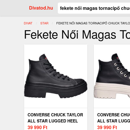
Divatod.hu
DIVAT
STAR
JELENLEGI:
FEKETE NŐI MAGAS TORNACIPŐ CHUCK TAYLO
Fekete Női Magas To
CONVERSE CHUCK TAYLOR
CONVERSE CHU
ALL STAR LUGGED HEEL
ALL STAR LUG
NŐI CIPŐ, FEKETE, MÉRET
39 990
Ft
NŐI CIPŐ, FEKE
39 990
Ft