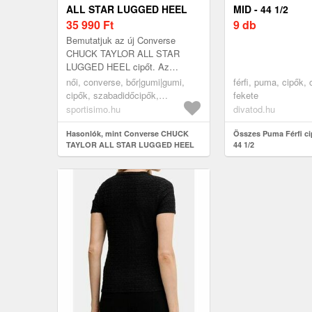
ALL STAR LUGGED HEEL
MID - 44 1/2
NŐI CIPŐ, FEKETE, MÉRET
35 990
Ft
9 db
Bemutatjuk az új Converse
CHUCK TAYLOR ALL STAR
LUGGED HEEL cipőt. Az
ikonikus design, amelyet ismersz
női, converse, bőr|gumi|gumi,
férfi, puma, cipők,
és szeretsz, most egy új
cipők, szabadidőcipők,
fekete
változatban érkezik...
tornacipők, magas szárú
sportisimo.hu
divatod.hu
tornacipők, fekete
Hasonlók, mint Converse CHUCK
Összes Puma Férfi ci
TAYLOR ALL STAR LUGGED HEEL
44 1/2
Női cipő, fekete, méret