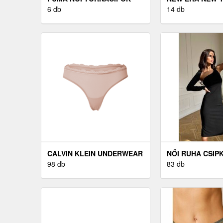
FEKETE - 38
6 db
YANKEES SAPK
14 db
CALVIN KLEIN UNDERWEAR
NŐI RUHA CSIPK
- NŐI ALSÓ
98 db
FEKETE - MÉRE
83 db