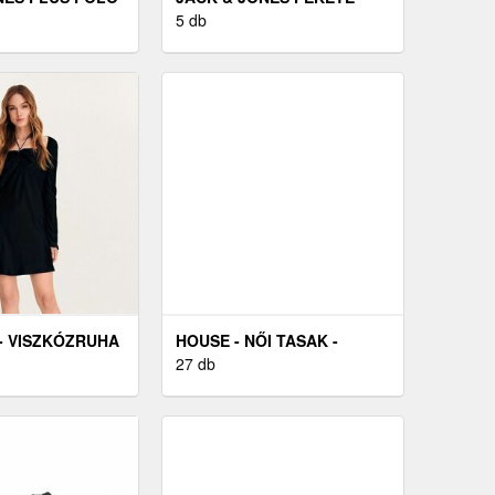
FEKETE
FÉRFI DZSEKI - XL
5 db
- VISZKÓZRUHA
HOUSE - NŐI TASAK -
FEKETE
27 db