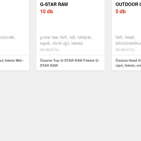
G-STAR RAW
OUTDOOR C
10 db
MÉRET
5 db
 csizmák,
g-star raw, férfi, női, ruházat,
férfi, head,
topok, rövid ujjú, fekete
bőr/szintetik
cipők, túracip
divatod.hu
divatod.hu
túracipők, fek
pô fekete Mid -
Összes Top G-STAR RAW Fekete G-
Összes Head D
STAR RAW
cipő, fekete, m