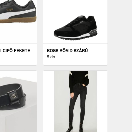
 CIPÔ FEKETE -
BOSS RÖVID SZÁRÚ
EDZŐCIPŐK FEKETE /
5 db
FEHÉR