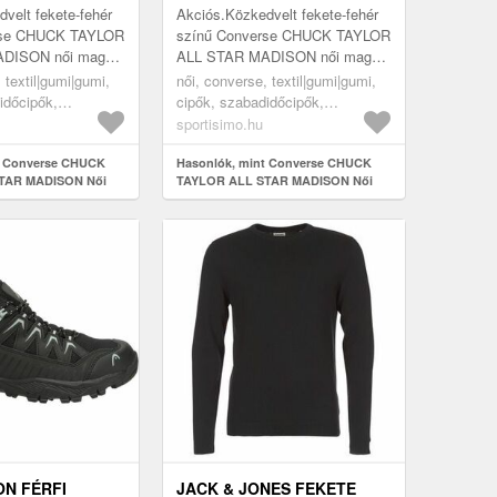
ÉRET
FEHÉR, MÉRET
velt fekete-fehér
Akciós.Közkedvelt fekete-fehér
rse CHUCK TAYLOR
színű Converse CHUCK TAYLOR
DISON női magas
ALL STAR MADISON női magas
ő - tökéletes darab
szárú tornacipő - tökéletes darab
 textil|gumi|gumi,
női, converse, textil|gumi|gumi,
tes hölgynek.
minden tökéletes hölgynek.
időcipők,
cipők, szabadidőcipők,
Tökélet...
ászon tornacipők,
tornacipők, vászon tornacipők,
sportisimo.hu
fehér
t Converse CHUCK
Hasonlók, mint Converse CHUCK
TAR MADISON Női
TAYLOR ALL STAR MADISON Női
nacipő, fekete, méret
magasszárú tornacipő, fehér, méret
ON FÉRFI
JACK & JONES FEKETE