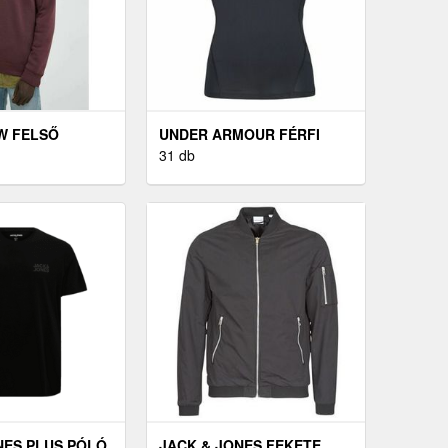
W FELSŐ
UNDER ARMOUR FÉRFI
FÉRFI, SIMA
PÓLÓ FEKETE UA - M
31 db
NES PLUS PÓLÓ
JACK & JONES FEKETE