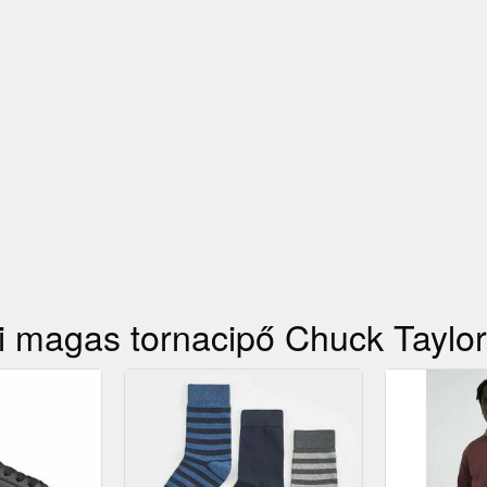
i magas tornacipő Chuck Taylor 