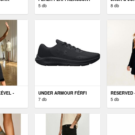
A FEKETE
TORNACIPŐ CHUCK
5 db
SZÜRKE / 
8 db
TAYLOR ALL STAR
ÉVEL -
UNDER ARMOUR FÉRFI
RESERVED 
TET 46
CIPÔ FEKETE PURSUIT - 42
7 db
- FEKETE
5 db