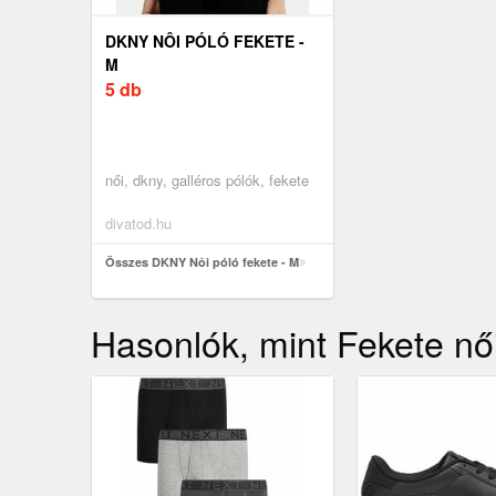
DKNY NÔI PÓLÓ FEKETE -
M
5 db
női, dkny, galléros pólók, fekete
divatod.hu
Összes DKNY Nôi póló fekete - M
Hasonlók, mint Fekete nő