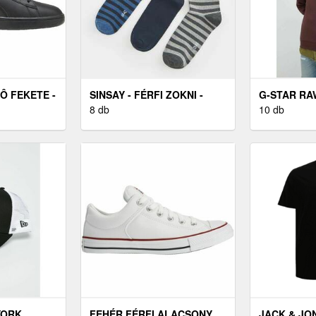
Ô FEKETE -
SINSAY - FÉRFI ZOKNI -
G-STAR RA
FEKETE
8 db
SÖTÉTKÉK, 
10 db
YORK
FEHÉR FÉRFI ALACSONY
JACK & JO