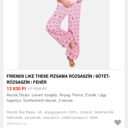
FRIENDS LIKE THESE PIZSAMA RÓZSASZÍN / SÖTÉT-
RÓZSASZÍN / FEHÉR
13 630
Ft
17 700 Ft
Akciós.Dizájn: Levarrt szegély; Anyag: Pamut; Extrák: Lágy
fogantyú; Szettenkénti részek: 2 részes
friends like these, női, anyag:pamut=100%, ruházat, fehérneműk,
hálóruhák, pizsamák, rózsaszín, sötét-rózsaszín, fehér
aboutyou.hu