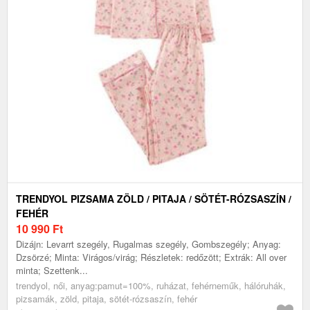
TRENDYOL PIZSAMA ZÖLD / PITAJA / SÖTÉT-RÓZSASZÍN /
FEHÉR
10 990
Ft
Dizájn: Levarrt szegély, Rugalmas szegély, Gombszegély; Anyag:
Dzsörzé; Minta: Virágos/virág; Részletek: redőzött; Extrák: All over
minta; Szettenk...
trendyol, női, anyag:pamut=100%, ruházat, fehérneműk, hálóruhák,
pizsamák, zöld, pitaja, sötét-rózsaszín, fehér