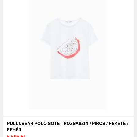
PULL&BEAR PÓLÓ SÖTÉT-RÓZSASZÍN / PIROS / FEKETE /
FEHÉR
5 595
Ft