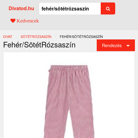
Divatod.hu
Kedvencek
DIVAT
SÖTÉTRÓZSASZÍN
JELENLEGI:
FEHÉR/SÖTÉTRÓZSASZÍN
Fehér/SötétRózsaszín
Rendezés