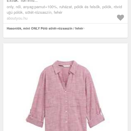
Extrák: Ton inTo...
only, női, anyag:pamut=100%, ruházat, pólók és felsők, pólók, rövid
ujjú pólók, sötét-rózsaszín, fehér
aboutyou.hu
Hasonlók, mint ONLY Póló sötét-rózsaszín / fehér