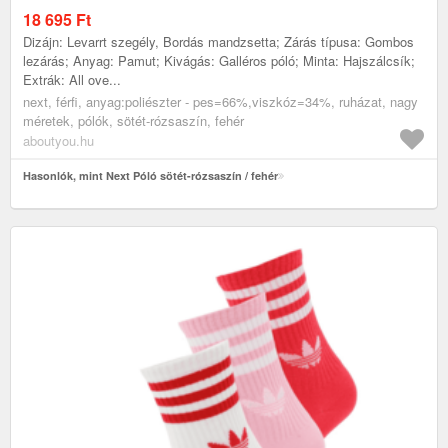
18 695
Ft
Dizájn: Levarrt szegély, Bordás mandzsetta; Zárás típusa: Gombos
lezárás; Anyag: Pamut; Kivágás: Galléros póló; Minta: Hajszálcsík;
Extrák: All ove...
next, férfi, anyag:poliészter - pes=66%,viszkóz=34%, ruházat, nagy
méretek, pólók, sötét-rózsaszín, fehér
aboutyou.hu
Hasonlók, mint Next Póló sötét-rózsaszín / fehér