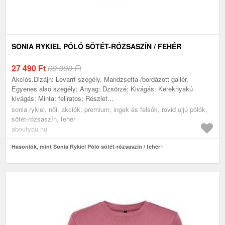
SONIA RYKIEL PÓLÓ SÖTÉT-RÓZSASZÍN / FEHÉR
27 490
Ft
69 990 Ft
Akciós.Dizájn: Levarrt szegély, Mandzsetta-/bordázott gallér,
Egyenes alsó szegély; Anyag: Dzsörzé; Kivágás: Kereknyakú
kivágás; Minta: feliratos; Részlet...
sonia rykiel, női, akciók, premium, ingek és felsők, rövid ujjú pólók,
sötét-rózsaszín, fehér
aboutyou.hu
Hasonlók, mint Sonia Rykiel Póló sötét-rózsaszín / fehér