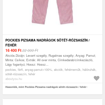
POCKIES PIZSAMA NADRÁGOK SÖTÉT-RÓZSASZÍN /
FEHÉR
16 400
Ft
22 000 Ft
Akciós.Dizájn: Levarrt szegély, Rugalmas szegély; Anyag: Pamut;
Minta: Csíkos; Extrák: All over minta, Címkedarab/címkezászló,
Lágy fogantyú; Hossz: Hossz...
pockies, férfi, anyag:pamut=100%, akciók, fehérneműk, hálóruhák,
sötét-rózsaszín, fehér
aboutyou.hu
Hasonlók, mint Pockies Pizsama nadrágok sötét-rózsaszín / fehér