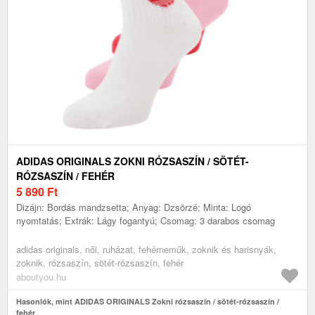
ADIDAS ORIGINALS ZOKNI RÓZSASZÍN / SÖTÉT-
RÓZSASZÍN / FEHÉR
5 890
Ft
Dizájn: Bordás mandzsetta; Anyag: Dzsörzé; Minta: Logó
nyomtatás; Extrák: Lágy fogantyú; Csomag: 3 darabos csomag
adidas originals, női, ruházat, fehérneműk, zoknik és harisnyák,
zoknik, rózsaszín, sötét-rózsaszín, fehér
aboutyou.hu
Hasonlók, mint ADIDAS ORIGINALS Zokni rózsaszín / sötét-rózsaszín /
fehér