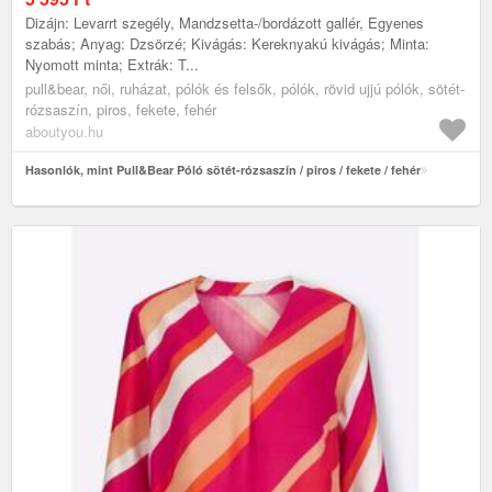
Dizájn: Levarrt szegély, Mandzsetta-/bordázott gallér, Egyenes
szabás; Anyag: Dzsörzé; Kivágás: Kereknyakú kivágás; Minta:
Nyomott minta; Extrák: T...
pull&bear, női, ruházat, pólók és felsők, pólók, rövid ujjú pólók, sötét-
rózsaszín, piros, fekete, fehér
aboutyou.hu
Hasonlók, mint Pull&Bear Póló sötét-rózsaszín / piros / fekete / fehér