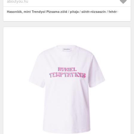
aboutyou.hu
Hasonlók, mint Trendyol Pizsama zöld / pitaja / sötét-rózsaszín / fehér