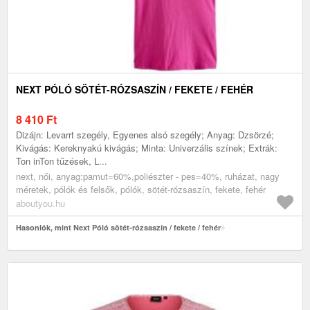
NEXT PÓLÓ SÖTÉT-RÓZSASZÍN / FEKETE / FEHÉR
8 410
Ft
Dizájn: Levarrt szegély, Egyenes alsó szegély; Anyag: Dzsörzé;
Kivágás: Kereknyakú kivágás; Minta: Univerzális színek; Extrák:
Ton inTon tűzések, L...
next, női, anyag:pamut=60%,poliészter - pes=40%, ruházat, nagy
méretek, pólók és felsők, pólók, sötét-rózsaszín, fekete, fehér
aboutyou.hu
Hasonlók, mint Next Póló sötét-rózsaszín / fekete / fehér