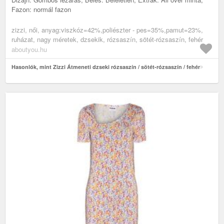
Fazon: normál fazon
zizzi, női, anyag:viszkóz=42%,poliészter - pes=35%,pamut=23%,
ruházat, nagy méretek, dzsekik, rózsaszín, sötét-rózsaszín, fehér
aboutyou.hu
Hasonlók, mint Zizzi Átmeneti dzseki rózsaszín / sötét-rózsaszín / fehér