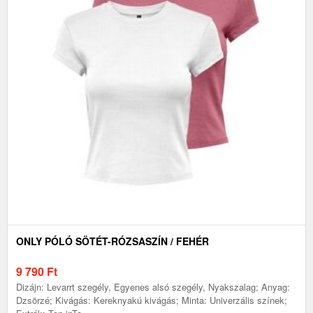
ONLY PÓLÓ SÖTÉT-RÓZSASZÍN / FEHÉR
9 790
Ft
Dizájn: Levarrt szegély, Egyenes alsó szegély, Nyakszalag; Anyag:
Dzsörzé; Kivágás: Kereknyakú kivágás; Minta: Univerzális színek;