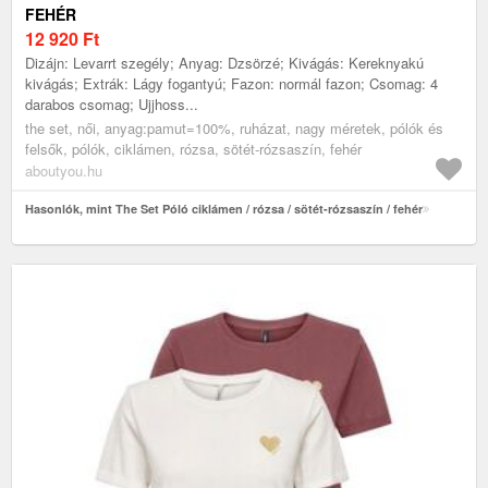
FEHÉR
12 920
Ft
Dizájn: Levarrt szegély; Anyag: Dzsörzé; Kivágás: Kereknyakú
kivágás; Extrák: Lágy fogantyú; Fazon: normál fazon; Csomag: 4
darabos csomag; Ujjhoss...
the set, női, anyag:pamut=100%, ruházat, nagy méretek, pólók és
felsők, pólók, ciklámen, rózsa, sötét-rózsaszín, fehér
aboutyou.hu
Hasonlók, mint The Set Póló ciklámen / rózsa / sötét-rózsaszín / fehér