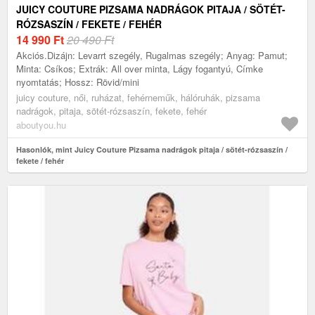
JUICY COUTURE PIZSAMA NADRÁGOK PITAJA / SÖTÉT-
RÓZSASZÍN / FEKETE / FEHÉR
14 990
Ft
20 490 Ft
Akciós.Dizájn: Levarrt szegély, Rugalmas szegély; Anyag: Pamut;
Minta: Csíkos; Extrák: All over minta, Lágy fogantyú, Címke
nyomtatás; Hossz: Rövid/mini
juicy couture, női, ruházat, fehérneműk, hálóruhák, pizsama
nadrágok, pitaja, sötét-rózsaszín, fekete, fehér
aboutyou.hu
Hasonlók, mint Juicy Couture Pizsama nadrágok pitaja / sötét-rózsaszín /
fekete / fehér