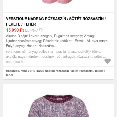
VERSTIQUE NADRÁG RÓZSASZÍN / SÖTÉT-RÓZSASZÍN /
FEKETE / FEHÉR
15 990
Ft
23 490 Ft
Akciós.Dizájn: Levarrt szegély, Rugalmas szegély; Anyag:
Újrahasznosított anyag; Részletek: redőzött; Extrák: All over minta,
Folyó anyag; Hossz: Hosszú/m...
verstique, női, anyag:poliészter - pes (újrahasznosított)=100%,
akciók, nagy méretek, nadrágok, bő nadrágok, rózsaszín, sötét-
rózsaszín, fekete, fehér
aboutyou.hu
Hasonlók, mint VERSTIQUE Nadrág rózsaszín / sötét-rózsaszín / fekete /
fehér