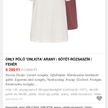
ONLY PÓLÓ 'ONLKITA' ARANY / SÖTÉT-RÓZSASZÍN /
FEHÉR
9 290
Ft
11 990 Ft
Akciós.Dizájn: Levarrt szegély, Ujjfelhajtás, Mandzsetta-/bordázott
gallér, Egyenes alsó szegély, Nyakszalag; Anyag: Dzsörzé; Kivágás:
Kereknyakú kivágás;...
only, női, anyag:pamut (ökogazdaságból származó)=100%, akciók,
pólók és felsők, pólók, rövid ujjú pólók, arany, sötét-rózsaszín, fehér
aboutyou.hu
Hasonlók, mint ONLY Póló 'ONLKITA' arany / sötét-rózsaszín / fehér