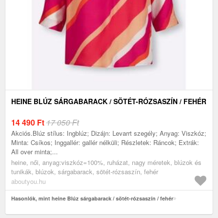
HEINE BLÚZ SÁRGABARACK / SÖTÉT-RÓZSASZÍN / FEHÉR
14 490
Ft
17 050 Ft
Akciós.Blúz stílus: Ingblúz; Dizájn: Levarrt szegély; Anyag: Viszkóz;
Minta: Csíkos; Inggallér: gallér nélküli; Részletek: Ráncok; Extrák:
All over minta;...
heine, női, anyag:viszkóz=100%, ruházat, nagy méretek, blúzok és
tunikák, blúzok, sárgabarack, sötét-rózsaszín, fehér
aboutyou.hu
Hasonlók, mint heine Blúz sárgabarack / sötét-rózsaszín / fehér