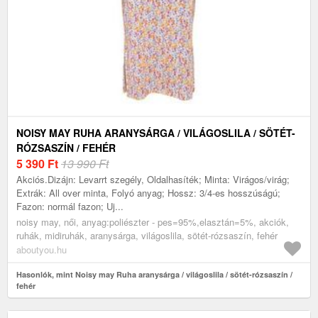
NOISY MAY RUHA ARANYSÁRGA / VILÁGOSLILA / SÖTÉT-
RÓZSASZÍN / FEHÉR
5 390
Ft
13 990 Ft
Akciós.Dizájn: Levarrt szegély, Oldalhasíték; Minta: Virágos/virág;
Extrák: All over minta, Folyó anyag; Hossz: 3/4-es hosszúságú;
Fazon: normál fazon; Uj...
noisy may, női, anyag:poliészter - pes=95%,elasztán=5%, akciók,
ruhák, midiruhák, aranysárga, világoslila, sötét-rózsaszín, fehér
aboutyou.hu
Hasonlók, mint Noisy may Ruha aranysárga / világoslila / sötét-rózsaszín /
fehér