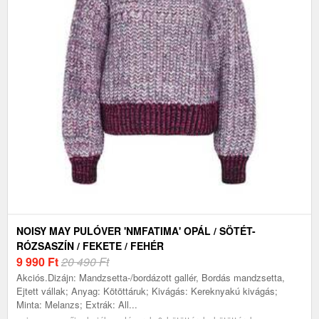
NOISY MAY PULÓVER 'NMFATIMA' OPÁL / SÖTÉT-
RÓZSASZÍN / FEKETE / FEHÉR
9 990
Ft
20 490 Ft
Akciós.Dizájn: Mandzsetta-/bordázott gallér, Bordás mandzsetta,
Ejtett vállak; Anyag: Kötöttáruk; Kivágás: Kereknyakú kivágás;
Minta: Melanzs; Extrák: All...