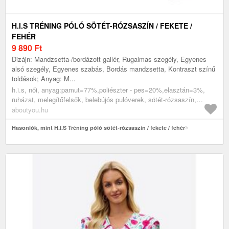
H.I.S TRÉNING PÓLÓ SÖTÉT-RÓZSASZÍN / FEKETE /
FEHÉR
9 890
Ft
Dizájn: Mandzsetta-/bordázott gallér, Rugalmas szegély, Egyenes
alsó szegély, Egyenes szabás, Bordás mandzsetta, Kontraszt színű
toldások; Anyag: M...
h.i.s, női, anyag:pamut=77%,poliészter - pes=20%,elasztán=3%,
ruházat, melegítőfelsők, belebújós pulóverek, sötét-rózsaszín,
fekete, fehér
aboutyou.hu
Hasonlók, mint H.I.S Tréning póló sötét-rózsaszín / fekete / fehér