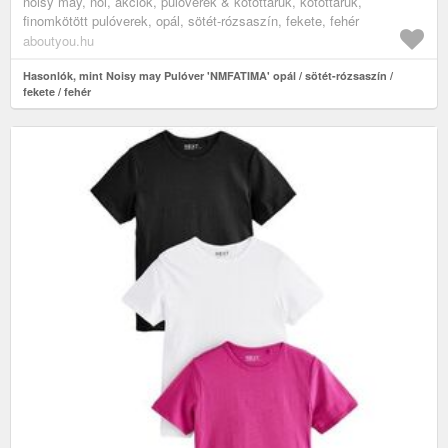
noisy may, női, akciók, pulóverek & kötöttáruk, kötöttáruk,
finomkötött pulóverek, opál, sötét-rózsaszín, fekete, fehér
aboutyou.hu
Hasonlók, mint Noisy may Pulóver 'NMFATIMA' opál / sötét-rózsaszín /
fekete / fehér