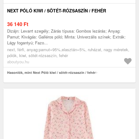
NEXT PÓLÓ KIWI / SÖTÉT-RÓZSASZÍN / FEHÉR
36 140
Ft
Dizájn: Levarrt szegély; Zárás típusa: Gombos lezárás; Anyag:
Pamut; Kivágás: Galléros póló; Minta: Univerzális színek; Extrák:
Lágy fogantyú; Fazo...
next, férfi, anyag:pamut=95%,elasztán=5%, ruházat, nagy méretek,
pólók, kiwi, sötét-rózsaszín, fehér
aboutyou.hu
Hasonlók, mint Next Póló kiwi / sötét-rózsaszín / fehér