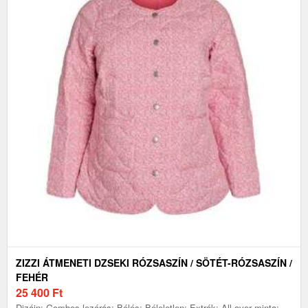
ZIZZI ÁTMENETI DZSEKI RÓZSASZÍN / SÖTÉT-RÓZSASZÍN /
FEHÉR
25 400
Ft
Dizájn: Gombos lezárás; Bélés: Béleletlen; Extrák: All over minta;