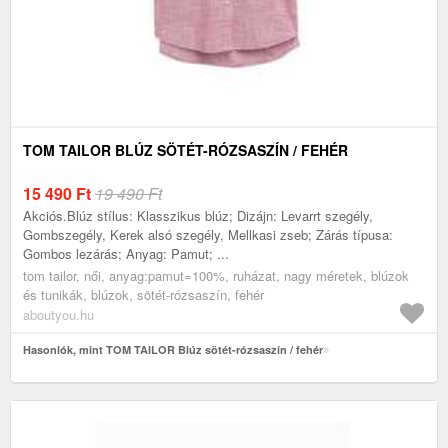
TOM TAILOR BLÚZ SÖTÉT-RÓZSASZÍN / FEHÉR
15 490
Ft
19 490 Ft
Akciós.Blúz stílus: Klasszikus blúz; Dizájn: Levarrt szegély,
Gombszegély, Kerek alsó szegély, Mellkasi zseb; Zárás típusa:
Gombos lezárás; Anyag: Pamut; ...
tom tailor, női, anyag:pamut=100%, ruházat, nagy méretek, blúzok
és tunikák, blúzok, sötét-rózsaszín, fehér
aboutyou.hu
Hasonlók, mint TOM TAILOR Blúz sötét-rózsaszín / fehér