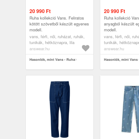
20 990
Ft
20 990
Ft
Ruha kollekció Vans. Feliratos
Ruha kollekció Van
kötött szövetből készült egyenes
anyagból készült 
modell.
modell.
vans, férfi, női, ruházat, ruhák,
vans, férfi, női, ru
tunikák, hétköznapra, lila
tunikák, hétköznapr
answear.hu
answear.hu
Hasonlók, mint Vans - Ruha
Hasonlók, mint Vans