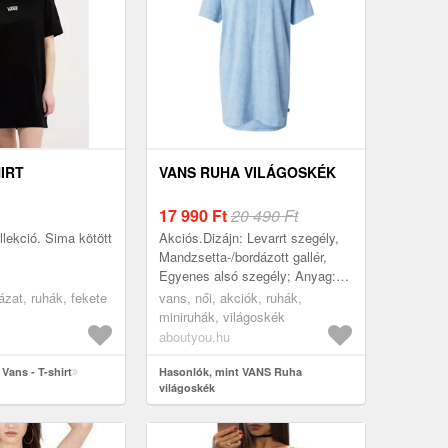
HIRT
VANS RUHA VILÁGOSKÉK
17 990
Ft
20 490 Ft
llekció. Sima kötött
Akciós.Dizájn: Levarrt szegély,
Mandzsetta-/bordázott gallér,
Egyenes alsó szegély; Anyag:
Pamut; Kivágás: Kereknyakú
ázat, ruhák, fekete
vans, női, akciók, ruhák,
kivágás; Minta: Logó nyomtatás;
miniruhák, világoskék
Rész...
aboutyou.hu
Vans - T-shirt
Hasonlók, mint VANS Ruha
világoskék