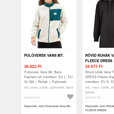
PULÓVEREK VANS MT.
RÖVID RUHÁK V
FLEECE DRESS
36 622
Ft
24 671
Ft
Pulóverek Vans Mt. Bézs
Rövid ruhák Vans
Kapható női méretben. EU L, EU
DRESS Fekete Kap
XL Női > Ruhák > Pulóverek
méretben. EU S, E
Ruhák > Rövid ruh
női, vans, ruhák, pulóverek, bézs
női, vans, ruhák, rö
fekete
spartoo.hu
spartoo.hu
Hasonlók, mint Pulóverek Vans Mt.
Hasonlók, mint Rövi
FLEECE DRESS