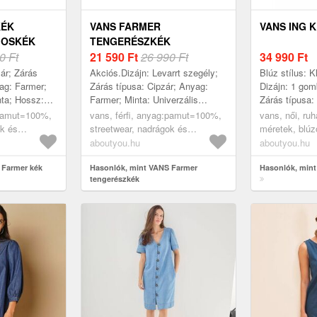
KÉK
VANS FARMER
VANS ING 
GOSKÉK
TENGERÉSZKÉK
0 Ft
21 590
Ft
26 990 Ft
34 990
Ft
ár; Zárás
Akciós.Dizájn: Levarrt szegély;
Blúz stílus: K
yag: Farmer;
Zárás típusa: Cipzár; Anyag:
Dizájn: 1 go
nta; Hossz:
Farmer; Minta: Univerzális
Zárás típusa:
n: Baggy
színek; Extrák: Rögzített
Anyag: Farmer
:pamut=100%,
vans, férfi, anyag:pamut=100%,
vans, női, ru
fogantyú; Koptatás: színes;
Univerzális sz
ok és
streetwear, nadrágok és
méretek, blúz
Hossz: Hossz...
Kent ...
k, kék farmer,
farmererek, farmerek,
blúzok, kék f
aboutyou.hu
aboutyou.hu
tengerészkék
 Farmer kék
Hasonlók, mint VANS Farmer
Hasonlók, mint
tengerészkék