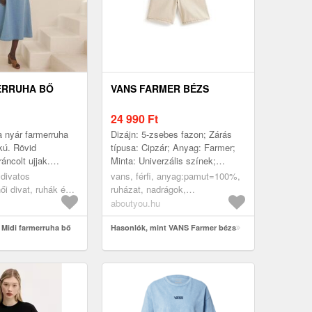
ERRUHA BŐ
VANS FARMER BÉZS
24 990
Ft
a nyár farmerruha
Dizájn: 5-zsebes fazon; Zárás
kú. Rövid
típusa: Cipzár; Anyag: Farmer;
ráncolt ujjak.
Minta: Univerzális színek;
szabású ruha a mell
Extrák: Kontrasztvarrás;
 divatos
vans, férfi, anyag:pamut=100%,
zépen ráncolt r...
Koptatás: színes; Hossz: Térdig
ői divat, ruhák és
ruházat, nadrágok,
ér...
ák, farmer ruhák
rövidnadrágok, rövid
aboutyou.hu
farmernadrágok, bézs
 Midi farmerruha bő
Hasonlók, mint VANS Farmer bézs