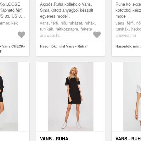
K-5 LOOSE
Akciós.Ruha kollekció Vans.
Ruha kollekc
pható férfi
Sima kötött anyagból készült
kötöttből kés
US 33, US 34
egyenes modell.
modell.
ggings /
farmer, kék
vans, férfi, női, ruházat, ruhák,
vans, férfi, nő
tunikák, hétköznapra, fekete
tunikák, hétk
answear.hu
answear.hu
ák Vans CHECK-
Hasonlók, mint Vans - Ruha
Hasonlók, mint
T
VANS - RUHA
VANS - RU