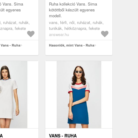
ió Vans. Sima
Ruha kollekció Vans. Sima
zült egyenes
kötöttből készült egyenes
modell.
i, ruházat, ruhák,
vans, férfi, női, ruházat, ruhák,
öznapra, fekete
tunikák, hétköznapra, fekete
answear.hu
 Vans - Ruha
Hasonlók, mint Vans - Ruha
HA
VANS - RUHA