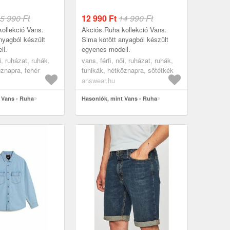
5 990 Ft
12 990
Ft
14 990 Ft
ollekció Vans.
Akciós.Ruha kollekció Vans.
nyagból készült
Sima kötött anyagból készült
ll.
egyenes modell.
i, ruházat, ruhák,
vans, férfi, női, ruházat, ruhák,
öznapra, fehér
tunikák, hétköznapra, sötétkék
answear.hu
 Vans - Ruha
Hasonlók, mint Vans - Ruha