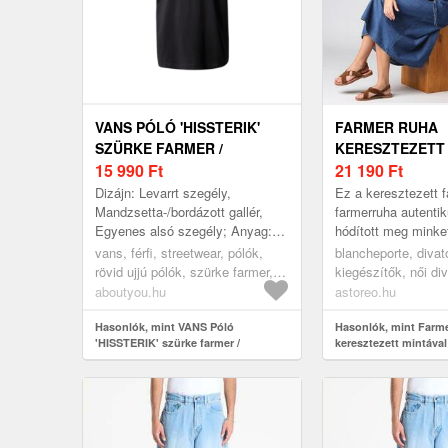
VANS PÓLÓ 'HISSTERIK'
FARMER RUHA
SZÜRKE FARMER /
KERESZTEZETT
SÖTÉTSZÜRKE / FEKETE /
15 990
Ft
21 190
Ft
FEHÉR
Dizájn: Levarrt szegély,
Ez a keresztezett 
Mandzsetta-/bordázott gallér,
farmerruha autentik
Egyenes alsó szegély; Anyag:
hódított meg minke
Dzsörzé; Kivágás: Kereknyakú
Laza farmer. Keres
vans, férfi, streetwear, pólók,
blancheporte, divat
kivágás; Minta: Logó nyomtatás;
nyakkivágás megkö
rövid ujjú pólók, szürke farmer,
kiegészítők, női di
Ex...
...
sötétszürke, fekete, fehér
szoknyák, ruhák, f
aboutyou.hu
astoreo.hu
Hasonlók, mint VANS Póló
Hasonlók, mint Farm
'HISSTERIK' szürke farmer /
keresztezett mintával
sötétszürke / fekete / fehér