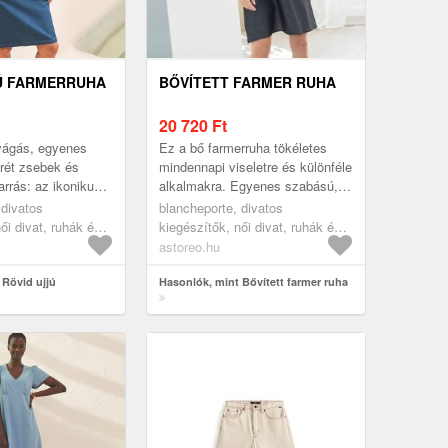
Ú FARMERRUHA
BŐVÍTETT FARMER RUHA
20 720
Ft
vágás, egyenes
Ez a bő farmerruha tökéletes
rét zsebek és
mindennapi viseletre és különféle
arrás: az ikonikus
alkalmakra. Egyenes szabású,
farmer változatban
állógallérral és elöl gombos V-
 divatos
blancheporte, divatos
jatlan. Egyene...
nyakkal ellátott rögzíté...
ői divat, ruhák és
kiegészítők, női divat, ruhák és
ák, farmer ruhák
szoknyák, ruhák, farmer ruhák
astoreo.hu
 Rövid ujjú
Hasonlók, mint Bővített farmer ruha