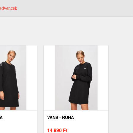
dvencek
HA
VANS - RUHA
14 990
Ft