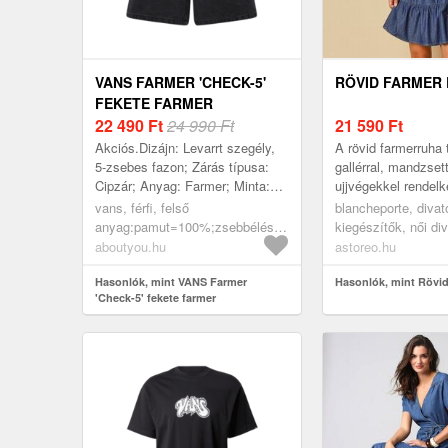
VANS FARMER 'CHECK-5'
RÖVID FARMER
FEKETE FARMER
22 490
Ft
24 990 Ft
21 590
Ft
Akciós.Dizájn: Levarrt szegély,
A rövid farmerruha 
5-zsebes fazon; Zárás típusa:
gallérral, mandzset
Cipzár; Anyag: Farmer; Minta:
ujjvégekkel rendelk
Univerzális színek; Extrák:
tökéletes a minden
vans, férfi, felső
blancheporte, divat
Szegecsek, Övbujtatók;
viselethez. Hossza t
anyag:pamut=100%;zsebbélés:poliészter
kiegészítők, női di
Koptatás: s...
Állógallér réss...
- pes=65%,pamut=35%, akciók,
szoknyák, ruhák, f
aboutyou.hu
astoreo.hu
nadrágok, rövidnadrágok, rövid
farmernadrágok, fekete farmer
Hasonlók, mint VANS Farmer
Hasonlók, mint Rövid
'Check-5' fekete farmer