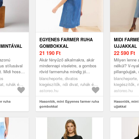
EGYENES FARMER RUHA
MIDI FARM
 MINTÁVAL
GOMBOKKAL
UJJAKKAL
21 190
Ft
22 590
Ft
fazonú
Akár fényűző alkalmakra, akár
Milyen lenne 
us stílusával
mindennapi viseletre, a gombos
nélkül? V-nya
t. Midi hossz.
rövid farmerruha mindig jó
pillangóujjak, 
ztezett
választás. Térdig érő hosszúság.
Lekerekített 
os
blancheporte, divatos
blancheporte,
tővel. Rövid
Laza farmeranyag. Nőies V-...
alatt elöl + kö
vat, ruhák és
kiegészítők, női divat, ruhák és
kiegészítők, n
armer ruhák
szoknyák, ruhák, farmer ruhák
szoknyák, ruh
astoreo.hu
astoreo.hu
er ruha
Hasonlók, mint Egyenes farmer ruha
Hasonlók, mint
gombokkal
ujjakkal