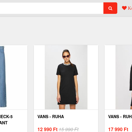
Ke
ECK-5
VANS - RUHA
VANS - RU
ANT
12 990
Ft
15 990 Ft
17 990
Ft