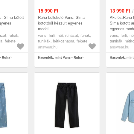
15 990
Ft
13 990
Ft
1
s. Sima kötött
Ruha kollekció Vans. Sima
Akciós.Ruha k
egyenes
kötöttből készült egyenes
Sima kötött a
modell.
egyenes mode
házat, ruhák,
vans, férfi, női, ruházat, ruhák,
vans, férfi, nő
a, fekete
tunikák, hétköznapra, fekete
tunikák, hétk
answear.hu
answear.hu
 - Ruha
Hasonlók, mint Vans - Ruha
Hasonlók, mint