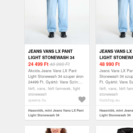
JEANS VANS LX PANT
JEANS VANS LX
LIGHT STONEWASH 34
LIGHT STONEWA
24 499
Ft
48 990 Ft
48 990
Ft
Akciós.Jeans Vans LX Pant
Jeans Vans LX Pan
Light Stonewash 34 szuper áron
Stonewash 34 szup
24499 Ft. Gyártó: Vans Szín:
Ft. Gyártó: Vans Sz
Light Stonewash Méret: 34
Stonewash Méret: 
férfi, vans, férfi farmerek, light
férfi, vans, férfi fa
stonewash
stonewash
queens.hu
footshop.eu
Hasonlók, mint Jeans Vans LX Pant
Hasonlók, mint Jean
Light Stonewash 34
Light Stonewash 34