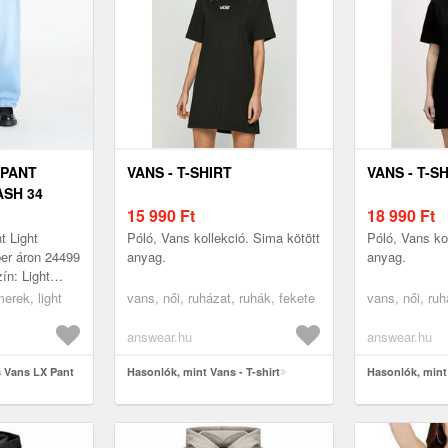
 PANT
VANS - T-SHIRT
VANS - T-S
SH 34
15 990
Ft
18 990
Ft
t Light
Póló, Vans kollekció. Sima kötött
Póló, Vans ko
er áron 24499
anyag.
anyag.
ín: Light
34
rmerek, light
vans, női, ruházat, ruhák, fekete
vans, női, ruh
answear.hu
answear.hu
s Vans LX Pant
Hasonlók, mint Vans - T-shirt
Hasonlók, mint 