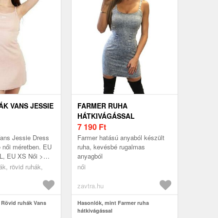
ÁK VANS JESSIE
FARMER RUHA
HÁTKIVÁGÁSSAL
7 190
Ft
Vans Jessie Dress
Farmer hatású anyaból készült
 női méretben. EU
ruha, kevésbé rugalmas
L, EU XS Női >
anyagból
d ruhák
ák, rövid ruhák,
női
zavtra.hu
 Rövid ruhák Vans
Hasonlók, mint Farmer ruha
hátkivágással