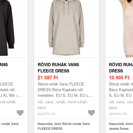
ANS
RÖVID RUHÁK VANS
RÖVID RUH
FLEECE DRESS
DRESS
21 587
Ft
10 405
Ft
 FLEECE
Rövid ruhák Vans FLEECE
Rövid ruhák 
ható női
DRESS Bézs Kapható női
Bézs Kapható
U XL Női >
méretben. EU S, EU M, EU L,
S, EU M, EU 
ák
EU XS Női > Ruhák > Rövid
Ruhák > Rövi
vid ruhák,
női, vans, ruhák, rövid ruhák,
női, vans, ruh
ruhák
bézs
bézs
spartoo.hu
spartoo.hu
d ruhák Vans
Hasonlók, mint Rövid ruhák Vans
Hasonlók, mint
FLEECE DRESS
Jessie Dress