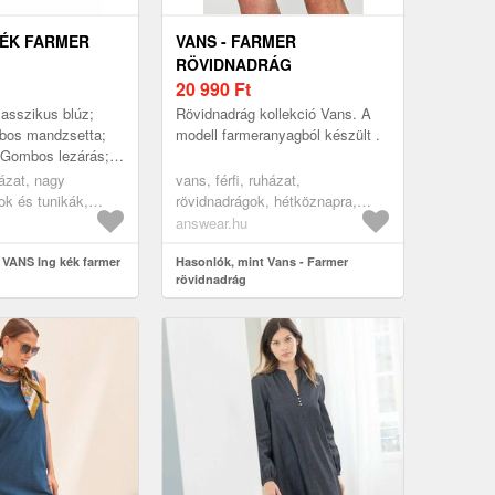
KÉK FARMER
VANS - FARMER
RÖVIDNADRÁG
20 990
Ft
lasszikus blúz;
Rövidnadrág kollekció Vans. A
mbos mandzsetta;
modell farmeranyagból készült .
 Gombos lezárás;
; Minta:
házat, nagy
vans, férfi, ruházat,
ínek; Inggallér:
ok és tunikák,
rövidnadrágok, hétköznapra,
armer
sötétkék
answear.hu
 VANS Ing kék farmer
Hasonlók, mint Vans - Farmer
rövidnadrág