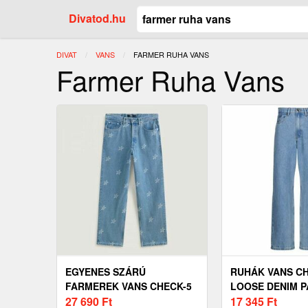
Divatod.hu
DIVAT
VANS
JELENLEGI:
FARMER RUHA VANS
Farmer Ruha Vans
EGYENES SZÁRÚ
RUHÁK VANS CH
FARMEREK VANS CHECK-5
LOOSE DENIM P
BAGGY DENIMARMARKED
27 690
Ft
17 345
Ft