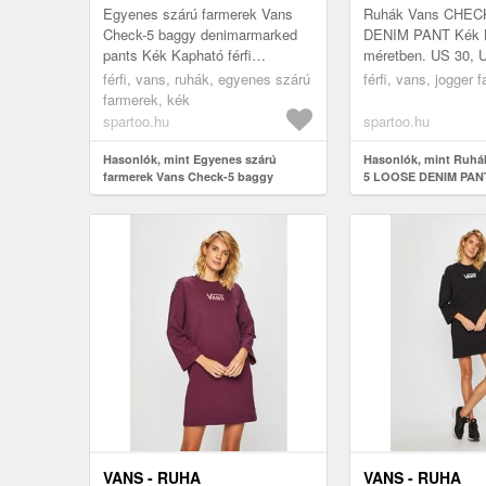
PANTS
Egyenes szárú farmerek Vans
Ruhák Vans CHEC
Check-5 baggy denimarmarked
DENIM PANT Kék Ka
pants Kék Kapható férfi
méretben. US 30, 
méretben. US 29, US 31 Férfi >
Férfi > Ruhák > Je
férfi, vans, ruhák, egyenes szárú
férfi, vans, jogger 
Ruhák > Egyenes szárú
Jogger farmer
farmerek, kék
farmerek
spartoo.hu
spartoo.hu
Hasonlók, mint Egyenes szárú
Hasonlók, mint Ruh
farmerek Vans Check-5 baggy
5 LOOSE DENIM PAN
denimarmarked pants
VANS - RUHA
VANS - RUHA