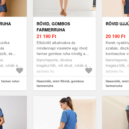
 RUHA
RÖVID, GOMBOS
RÖVID UJJ
FARMERRUHA
21 190
Ft
20 190
Ft
tunika
Elbűvölő alkalmakra és
Kerek nyakki
tás
mindennapi viseletre egy rövid
szabás, diszk
ezik, és
farmer gombos ruha mindig a
kontrasztos v
napi
megfelelő választás. Térd feletti
ujjatlan ruha 
os
blancheporte, divatos
blancheporte,
érd fölött.
hossz. Laza farmer. Női V-
is kapható. Uj
vat, ruhák és
kiegészítők, női divat, ruhák és
kiegészítők, n
nyakú...
armer ruhák
szoknyák, ruhák, farmer ruhák
szoknyák, ruh
astoreo.hu
astoreo.hu
 farmer ruha
Hasonlók, mint Rövid, gombos
Hasonlók, mint
farmerruha
farmerruha