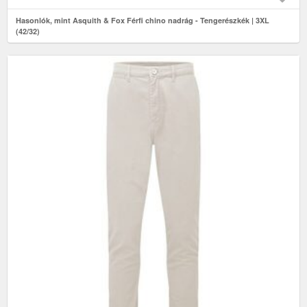
Hasonlók, mint Asquith & Fox Férfi chino nadrág - Tengerészkék | 3XL
(42/32)