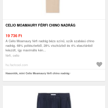
CELIO MOAMAURY FÉRFI CHINO NADRÁG
19 736
Ft
A Celio Moamaury férfi nadrág bézs színű, szűk szabású chino
nadrág. 68% poliészterből, 28% viszkózból és 4% elasztánból
készült, így maximális kén...
férfi, celio
hu.factcool.com
Hasonlók, mint Celio Moamaury férfi chino nadrág