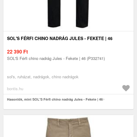
SOL'S FÉRFI CHINO NADRÁG JULES - FEKETE | 46
22 390
Ft
SOL'S Férfi chino nadrág Jules - Fekete | 46 (P332741)
sol's, ruházat, nadrágok, chino nadrágok
bontis.hu
Hasonlók, mint SOL'S Férfi chino nadrág Jules - Fekete | 46