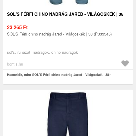
SOL'S FÉRFI CHINO NADRÁG JARED - VILÁGOSKÉK | 38
23 265
Ft
SOL'S Férfi chino nadrág Jared - Világoskék | 38 (P333345)
sol's, ruházat, nadrágok, chino nadrágok
bontis.hu
Hasonlók, mint SOL'S Férfi chino nadrág Jared - Világoskék | 38