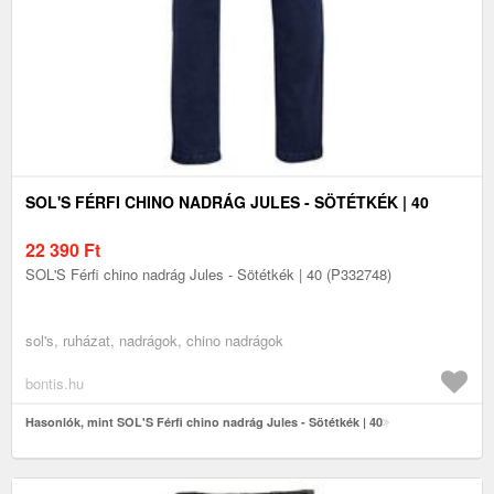
SOL'S FÉRFI CHINO NADRÁG JULES - SÖTÉTKÉK | 40
22 390
Ft
SOL'S Férfi chino nadrág Jules - Sötétkék | 40 (P332748)
sol's, ruházat, nadrágok, chino nadrágok
bontis.hu
Hasonlók, mint SOL'S Férfi chino nadrág Jules - Sötétkék | 40