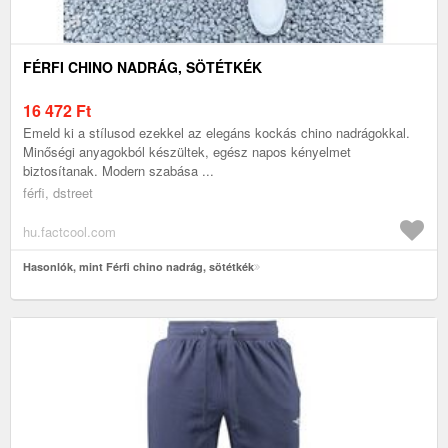
FÉRFI CHINO NADRÁG, SÖTÉTKÉK
16 472
Ft
Emeld ki a stílusod ezekkel az elegáns kockás chino nadrágokkal.
Minőségi anyagokból készültek, egész napos kényelmet
biztosítanak. Modern szabása ...
férfi, dstreet
hu.factcool.com
Hasonlók, mint Férfi chino nadrág, sötétkék