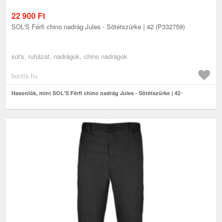
22 900
Ft
SOL'S Férfi chino nadrág Jules - Sötétszürke | 42 (P332759)
sol's, ruházat, nadrágok, chino nadrágok
bontis.hu
Hasonlók, mint SOL'S Férfi chino nadrág Jules - Sötétszürke | 42