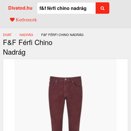
Divatod.hu
Kedvencek
DIVAT
NADRÁG
JELENLEGI:
F&F FÉRFI CHINO NADRÁG
F&F Férfi Chino
Nadrág