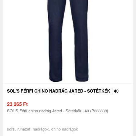
SOL'S FÉRFI CHINO NADRÁG JARED - SÖTÉTKÉK | 40
23 265
Ft
SOL'S Férfi chino nadrág Jared - Sötétkék | 40 (P333338)
sol's, ruházat, nadrágok, chino nadrágok