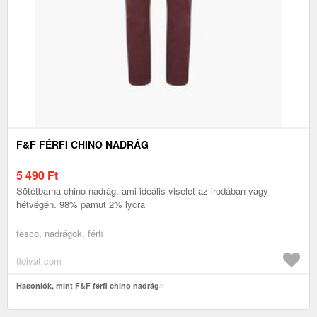
F&F FÉRFI CHINO NADRÁG
5 490
Ft
Sötétbarna chino nadrág, ami ideális viselet az irodában vagy
hétvégén. 98% pamut 2% lycra
tesco, nadrágok, férfi
ffdivat.com
Hasonlók, mint F&F férfi chino nadrág