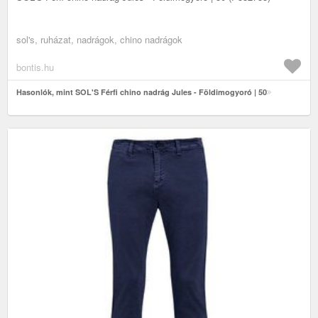
sol's, ruházat, nadrágok, chino nadrágok
bontis.hu
Hasonlók, mint SOL'S Férfi chino nadrág Jules - Földimogyoró | 50