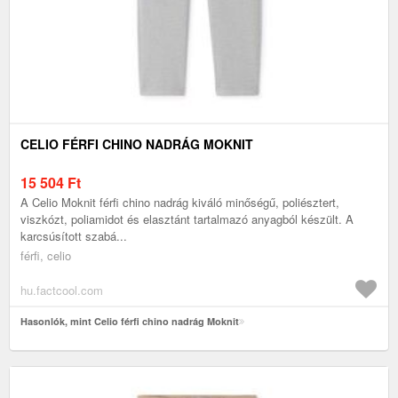
CELIO FÉRFI CHINO NADRÁG MOKNIT
15 504
Ft
A Celio Moknit férfi chino nadrág kiváló minőségű, poliésztert,
viszkózt, poliamidot és elasztánt tartalmazó anyagból készült. A
karcsúsított szabá...
férfi, celio
hu.factcool.com
Hasonlók, mint Celio férfi chino nadrág Moknit