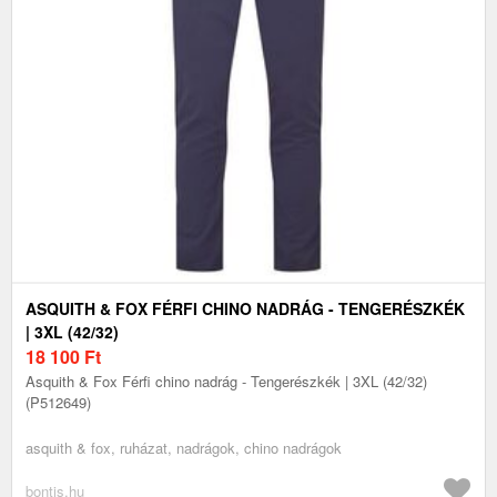
ASQUITH & FOX FÉRFI CHINO NADRÁG - TENGERÉSZKÉK
| 3XL (42/32)
18 100
Ft
Asquith & Fox Férfi chino nadrág - Tengerészkék | 3XL (42/32)
(P512649)
asquith & fox, ruházat, nadrágok, chino nadrágok
bontis.hu