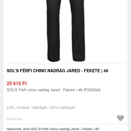
SOL'S FÉRFI CHINO NADRÁG JARED - FEKETE | 48
25 610
Ft
SOL'S Férfi chino nadrág Jared - Fekete | 48 (P333334)
sol's, ruházat, nadrágok, chino nadrágok
bontis.hu
Hasonlók, mint SOL'S Férfi chino nadrág Jared - Fekete | 48