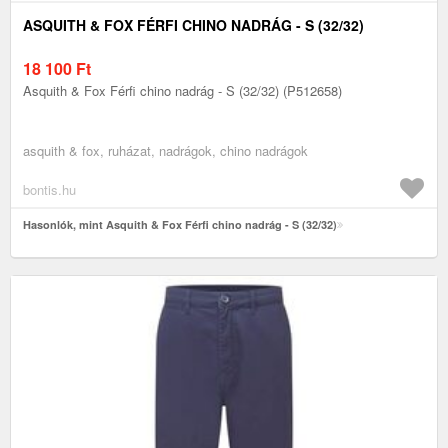
ASQUITH & FOX FÉRFI CHINO NADRÁG - S (32/32)
18 100
Ft
Asquith & Fox Férfi chino nadrág - S (32/32) (P512658)
asquith & fox, ruházat, nadrágok, chino nadrágok
bontis.hu
Hasonlók, mint Asquith & Fox Férfi chino nadrág - S (32/32)