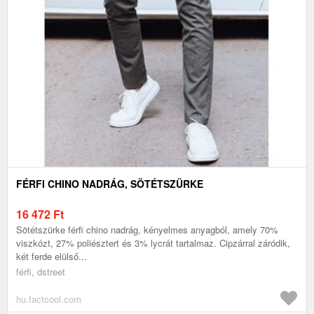
FÉRFI CHINO NADRÁG, SÖTÉTSZÜRKE
16 472
Ft
Sötétszürke férfi chino nadrág, kényelmes anyagból, amely 70%
viszkózt, 27% poliésztert és 3% lycrát tartalmaz. Cipzárral záródik,
két ferde elülső...
férfi, dstreet
hu.factcool.com