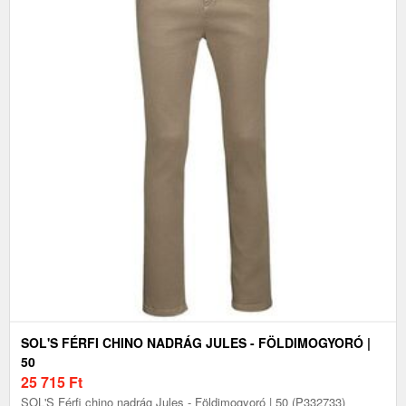
SOL'S FÉRFI CHINO NADRÁG JULES - FÖLDIMOGYORÓ |
50
25 715
Ft
SOL'S Férfi chino nadrág Jules - Földimogyoró | 50 (P332733)