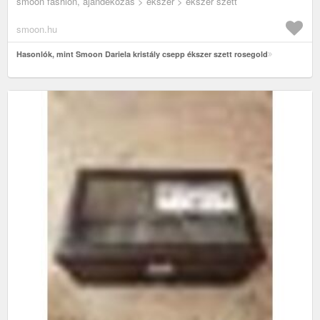
smoon fashion, ajándékozás > ékszer > ékszer szett
smoon.hu
Hasonlók, mint Smoon Dariela kristály csepp ékszer szett rosegold