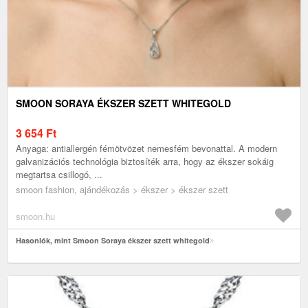
SMOON SORAYA ÉKSZER SZETT WHITEGOLD
3 654
Ft
Anyaga: antiallergén fémötvözet nemesfém bevonattal. A modern
galvanizációs technológia biztosíték arra, hogy az ékszer sokáig
megtartsa csillogó, ...
smoon fashion, ajándékozás > ékszer > ékszer szett
smoon.hu
Hasonlók, mint Smoon Soraya ékszer szett whitegold