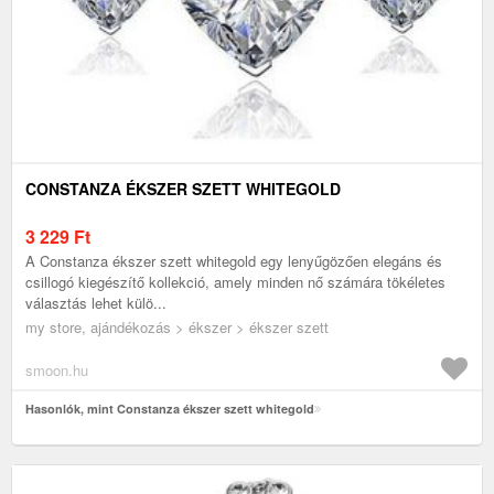
CONSTANZA ÉKSZER SZETT WHITEGOLD
3 229
Ft
A Constanza ékszer szett whitegold egy lenyűgözően elegáns és
csillogó kiegészítő kollekció, amely minden nő számára tökéletes
választás lehet külö...
my store, ajándékozás > ékszer > ékszer szett
smoon.hu
Hasonlók, mint Constanza ékszer szett whitegold