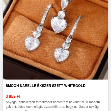
SMOON NARELLE ÉKSZER SZETT WHITEGOLD
3 959
Ft
Anyaga: antiallergén fémötvözet nemesfém bevonattal. A modern
galvanizációs technológia biztosíték arra, hogy az ékszer sokáig