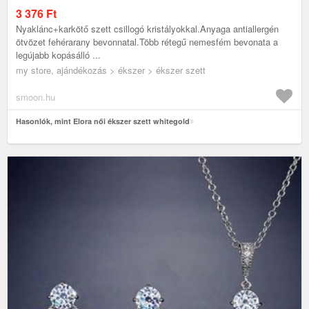
3 376
Ft
Nyaklánc+karkötő szett csillogó kristályokkal.Anyaga antiallergén
ötvözet fehérarany bevonnatal.Több rétegű nemesfém bevonata a
legújabb kopásálló ...
my store, ajándékozás > ékszer > ékszer szett
smoon.hu
Hasonlók, mint Elora női ékszer szett whitegold