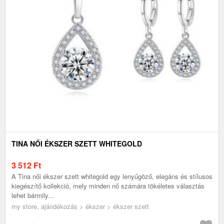
TINA NŐI ÉKSZER SZETT WHITEGOLD
3 512
Ft
A Tina női ékszer szett whitegold egy lenyűgöző, elegáns és stílusos
kiegészítő kollekció, mely minden nő számára tökéletes választás
lehet bármily...
my store, ajándékozás > ékszer > ékszer szett