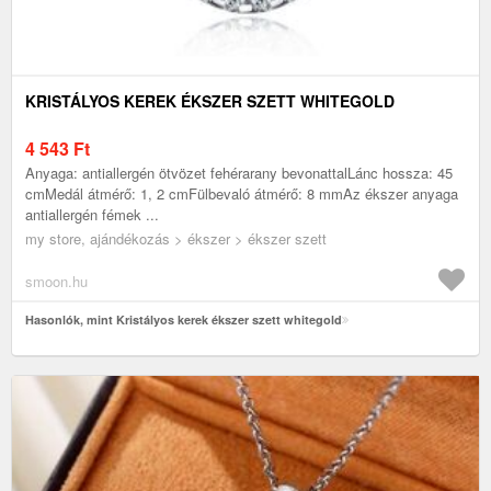
KRISTÁLYOS KEREK ÉKSZER SZETT WHITEGOLD
4 543
Ft
Anyaga: antiallergén ötvözet fehérarany bevonattalLánc hossza: 45
cmMedál átmérő: 1, 2 cmFülbevaló átmérő: 8 mmAz ékszer anyaga
antiallergén fémek ...
my store, ajándékozás > ékszer > ékszer szett
smoon.hu
Hasonlók, mint Kristályos kerek ékszer szett whitegold