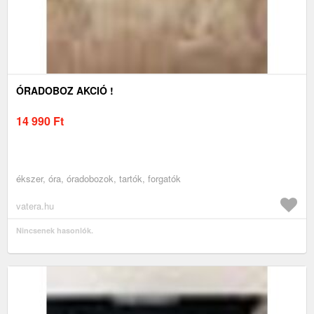
ÓRADOBOZ AKCIÓ !
14 990
Ft
ékszer, óra, óradobozok, tartók, forgatók
vatera.hu
Nincsenek hasonlók.