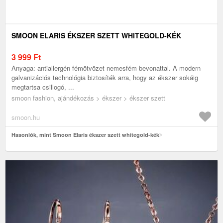
SMOON ELARIS ÉKSZER SZETT WHITEGOLD-KÉK
3 999
Ft
Anyaga: antiallergén fémötvözet nemesfém bevonattal. A modern
galvanizációs technológia biztosíték arra, hogy az ékszer sokáig
megtartsa csillogó, ...
smoon fashion, ajándékozás > ékszer > ékszer szett
smoon.hu
Hasonlók, mint Smoon Elaris ékszer szett whitegold-kék