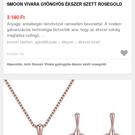
SMOON VIVARA GYÖNGYÖS ÉKSZER SZETT ROSEGOLD
3 180
Ft
Anyaga: antiallergén fémötvözet nemesfém bevonattal. A modern
galvanizációs technológia biztosíték arra, hogy az ékszer sokáig
megtartsa csillogó, ...
smoon fashion, ajándékozás > ékszer > ékszer szett
smoon.hu
Hasonlók, mint Smoon Vivara gyöngyös ékszer szett rosegold