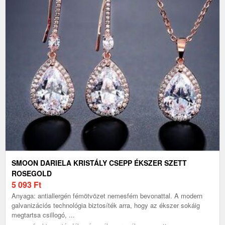
SMOON DARIELA KRISTÁLY CSEPP ÉKSZER SZETT
ROSEGOLD
5 093
Ft
Anyaga: antiallergén fémötvözet nemesfém bevonattal. A modern
galvanizációs technológia biztosíték arra, hogy az ékszer sokáig
megtartsa csillogó, ...