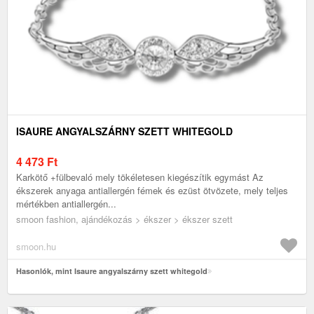
ISAURE ANGYALSZÁRNY SZETT WHITEGOLD
4 473
Ft
Karkötő +fülbevaló mely tökéletesen kiegészítik egymást Az
ékszerek anyaga antiallergén fémek és ezüst ötvözete, mely teljes
mértékben antiallergén...
smoon fashion, ajándékozás > ékszer > ékszer szett
smoon.hu
Hasonlók, mint Isaure angyalszárny szett whitegold