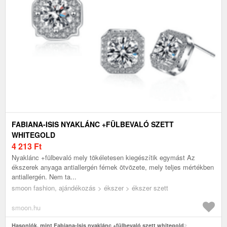
FABIANA-ISIS NYAKLÁNC +FÜLBEVALÓ SZETT
WHITEGOLD
4 213
Ft
Nyaklánc +fülbevaló mely tökéletesen kiegészítik egymást Az
ékszerek anyaga antiallergén fémek ötvözete, mely teljes mértékben
antiallergén. Nem ta...
smoon fashion, ajándékozás > ékszer > ékszer szett
smoon.hu
Hasonlók, mint Fabiana-Isis nyaklánc +fülbevaló szett whitegold