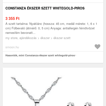
CONSTANZA ÉKSZER SZETT WHITEGOLD-PIROS
3 355
Ft
A szett tartalma: Nyaklánc (hossza: 45 cm, medál mérete: 1, 6 x 1
cm) Fülbevaló (átmérő: 0, 5 cm) Anyaga: antiallergén fémötvözet
nemesfém bevonatt...
my store, ajándékozás > ékszer > ékszer szett
smoon.hu
Hasonlók, mint Constanza ékszer szett whitegold-piros