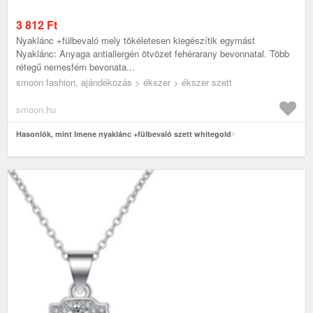
3 812
Ft
Nyaklánc +fülbevaló mely tökéletesen kiegészítik egymást
Nyaklánc: Anyaga antiallergén ötvözet fehérarany bevonnatal. Több
rétegű nemesfém bevonata...
smoon fashion, ajándékozás > ékszer > ékszer szett
smoon.hu
Hasonlók, mint Imene nyaklánc +fülbevaló szett whitegold