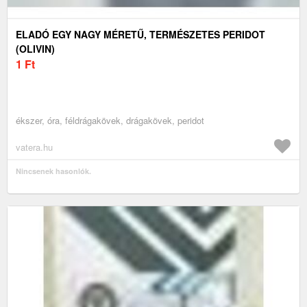
ELADÓ EGY NAGY MÉRETŰ, TERMÉSZETES PERIDOT
(OLIVIN)
1
Ft
ékszer, óra, féldrágakövek, drágakövek, peridot
vatera.hu
Nincsenek hasonlók.