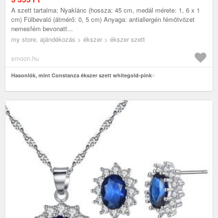
A szett tartalma: Nyaklánc (hossza: 45 cm, medál mérete: 1, 6 x 1
cm) Fülbevaló (átmérő: 0, 5 cm) Anyaga: antiallergén fémötvözet
nemesfém bevonatt...
my store, ajándékozás > ékszer > ékszer szett
smoon.hu
Hasonlók, mint Constanza ékszer szett whitegold-pink