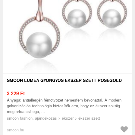
SMOON LUMEA GYÖNGYÖS ÉKSZER SZETT ROSEGOLD
3 229
Ft
Anyaga: antiallergén fémötvözet nemesfém bevonattal. A modern
galvanizációs technológia biztosíték arra, hogy az ékszer sokáig
megtartsa csillogó, ...
smoon fashion, ajándékozás > ékszer > ékszer szett
smoon.hu