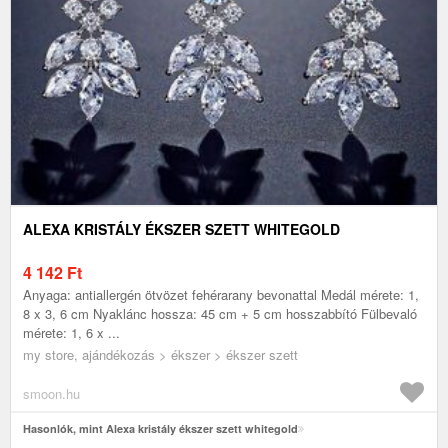
ALEXA KRISTÁLY ÉKSZER SZETT WHITEGOLD
4 142
Ft
Anyaga: antiallergén ötvözet fehérarany bevonattal Medál mérete: 1,
8 x 3, 6 cm Nyaklánc hossza: 45 cm + 5 cm hosszabbító Fülbevaló
mérete: 1, 6 x ...
my store, ajándékozás > ékszer > ékszer szett
smoon.hu
Hasonlók, mint Alexa kristály ékszer szett whitegold